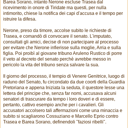
Barea Sorano, intanto Nerone escluse Trasea dal
ricevimento in onore di Tiridate ma questi, per nulla
intimorito, chiese la notifica dei capi d'accusa e il tempo per
istruire la difesa.
Nerone, preso da timore, accolse subito le richieste di
Trasea, e comandò di convocare il senato. L'imputato,
consultati gli amici, decise di non partecipare al processo
per evitare che Nerone infierisse sulla moglie, Arria e sulla
figlia. Poi proibì al giovane tribuno Aruleno Rustico di porre
il veto al decreto del senato perchè avrebbe messo in
pericolo la vita del tribuno senza salvare la sua.
Il giorno del processo, il tempio di Venere Genitrice, luogo di
raduno del Senato, fu circondato da due coorti della Guardia
Pretoriana e appena Iniziata la seduta, il questore lesse una
lettera del principe che, senza far nomi, accusava alcuni
senatori di trascurare da tempo i loro doveri e di essere,
pertanto, cattivo esempio anche per i cavalieri. Gli
accusatori accolsero tali affermazioni come una minaccia e
subito si scagliarono Cossuziano e Marcello Eprio contro
Trasea e Barea Sorano, definendoli "faziosi ribelli".