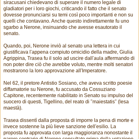
siracusani chiedevano di superare il numero legale di
gladiatori per i loro giochi, criticando il fatto che il senato
dovesse pronunciarsi su temi così poco importanti e non su
quelli che contavano. Anche questo indirettamente fu uno
sgarbo a Nerone, insinuando che avesse esautorato il
senato.
Quando, poi, Nerone inviò al senato una lettera in cui
giustificava l'appena compiuto omicidio della madre, Giulia
Agrippina, Trasea fu il solo ad uscire dall'aula affermando di
non poter dire ciò che avrebbe voluto, mentre molti senatori
mostrarono la loro approvazione all'Imperatore.
Nel 62, il pretore Antistio Sosiano, che aveva scritto poesie
diffamatorie su Nerone, fu accusato da Cossuziano
Capitone, recentemente riabilitato in Senato su impulso del
suocero di questi, Tigellino, del reato di "maiestatis" (lesa
maestà).
Trasea dissentì dalla proposta di imporre la pena di morte e
invece sostenne la più lieve sanzione dell'esilio. La
proposta fu approvata con larga maggioranza nonostante il
parere contrario di Nerone consultato prima della votazione