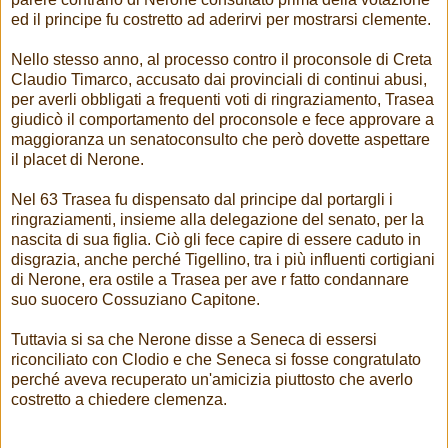
ed il principe fu costretto ad aderirvi per mostrarsi clemente.
Nello stesso anno, al processo contro il proconsole di Creta
Claudio Timarco, accusato dai provinciali di continui abusi,
per averli obbligati a frequenti voti di ringraziamento, Trasea
giudicò il comportamento del proconsole e fece approvare a
maggioranza un senatoconsulto che però dovette aspettare
il placet di Nerone.
Nel 63 Trasea fu dispensato dal principe dal portargli i
ringraziamenti, insieme alla delegazione del senato, per la
nascita di sua figlia. Ciò gli fece capire di essere caduto in
disgrazia, anche perché Tigellino, tra i più influenti cortigiani
di Nerone, era ostile a Trasea per ave r fatto condannare
suo suocero Cossuziano Capitone.
Tuttavia si sa che Nerone disse a Seneca di essersi
riconciliato con Clodio e che Seneca si fosse congratulato
perché aveva recuperato un'amicizia piuttosto che averlo
costretto a chiedere clemenza.