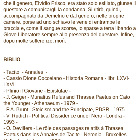
che il genero, Elvidio Prisco, era stato solo esiliato, giunse il
questore a comunicargli la condanna. Si ritirò, quindi,
accompagnato da Demetrio e dal genero, nelle proprie
camere, porse ad uno schiavo le vene di entrambe le
braccia e, come il sangue scorse, lo sparse a terra libando a
Giove Liberatore sempre alla presenza del questore. Infine,
dopo molte sofferenze, morì.
BIBLIO
- Tacito - Annales -
- Cassio Dione Cocceiano - Historia Romana - libri LXVI-
LXVII -
- Plinio il Giovane - Epistulae -
- J. Geiger - Munatius Rufus and Thrasea Paetus on Cato
the Younger - Athenaeum - 1979 -
- P.A. Brunt - Stoicism and the Principate, PBSR - 1975 -
- V. Rudich - Political Dissidence under Nero - Londra -
1993 -
- O. Devillers - Le rôle des passages relatifs à Thrasea
Paetus dans les Annales de Tacite - Neronia - Bruxelles -