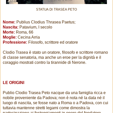
STATUA DI TRASEA PETO
Nome:
Publius Clodius Thrasea Paetus;
Nascita:
Patavium, I secolo
Morte:
Roma, 66
Moglie:
Cecina Arria
Professione:
Filosofo, scrittore ed oratore
Clodio Trasea è stato un oratore, filosofo e scrittore romano
di classe senatoria, ma anche un eroe per la dignità e il
coraggio mostrati contro la tirannide di Nerone.
LE ORIGINI
Publio Clodio Trasea Peto nacque da una famiglia ricca e
nobile proveniente da Padova; non è nota né la data né il
luogo di nascita, se fosse nato a Roma o a Padova, con cui
tuttavia mantenne stretti legami come dimostra la
partecipazione ai festeggiamenti in onore del fondatore,