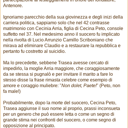
Antenore.
Ignoriamo parecchio della sua giovinezza e degli inizi della
carriera politica, sappiamo solo che nel 42 contrasse
matrimonio con Cecinia Arria, figlia di Cecina Peto, console
suffetto nel 37. Nel medesimo anno il suocero fu implicato
nella rivolta di Lucio Arrunzio Camillo Scriboniano che
mirava ad eliminare Claudio e a restaurare la repubblica e
pertanto fu costretto al suicidio.
Ma lo precedette, sebbene Trasea avesse cercato di
impedirlo, la moglie Arria maggiore, che coraggiosamente
da se stessa si pugnalò e per invitare il marito a fare lo
stesso disse la frase rimasta celebre come esempio di
amore e coraggio muliebre: "
Non dolet, Paete!
" (Peto, non
fa male!)
Probabilmente, dopo la morte del suocero, Cecina Peto,
Trasea aggiunse il suo nome al proprio, prassi inconsueta
per un genero che può essere letta o come un segno di
grande stima nei confronti del suocero, o come segno di
opposizione al principato.