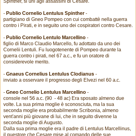
Spinther, si unì agli assassini di Cesare.
-
Publio Cornelio Lentulus Spinther
-
partigiano di Gneo Pompeo con cui combattè nella guerra
contro i Pirati, e in seguito uno dei cospiratori contro Cesare.
-
Publio Cornelio Lentulo Marcellino
-
figlio di Marco Claudio Marcello, fu adottato da uno dei
Cornelii Lentuli. Fu luogotenente di Pompeo durante la
guerra contro i pirati, nel 67 a.c., e fu un oratore di
considerevole merito.
-
Gnaeus Cornelius Lentulus Clodianus
-
inviato a osservare il progresso degli Elvezi nel 60 a.c.
-
Gneo Cornelio Lentulus Marcellino
-
console nel 56 a.c. (90 - 48 ac) Era sposato almeno due
volte. La sua prima moglie è sconosciuta, ma la sua
seconda moglie era probabilmente Scribonia, almeno
vent'anni più giovane di lui, che in seguito divenne la
seconda moglie di Augusto.
Dalla sua prima moglie era il padre di Lentulus Marcellinus,
il questore che Cesare mise al comando delle sue