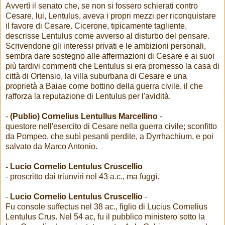
Avvertì il senato che, se non si fossero schierati contro
Cesare, lui, Lentulus, aveva i propri mezzi per riconquistare
il favore di Cesare. Cicerone, tipicamente tagliente,
descrisse Lentulus come avverso al disturbo del pensare.
Scrivendone gli interessi privati ​​e le ambizioni personali,
sembra dare sostegno alle affermazioni di Cesare e ai suoi
più tardivi commenti che Lentulus si era promesso la casa di
città di Ortensio, la villa suburbana di Cesare e una
proprietà a Baiae come bottino della guerra civile, il che
rafforza la reputazione di Lentulus per l'avidità.
-
(Publio) Cornelius Lentullus Marcellino
-
questore nell'esercito di Cesare nella guerra civile; sconfitto
da Pompeo, che subì pesanti perdite, a Dyrrhachium, e poi
salvato da Marco Antonio.
- Lucio
Cornelio Lentulus Cruscellio
- proscritto dai triunviri nel 43 a.c., ma fuggì.
-
Lucio Cornelio Lentulus Cruscellio
-
Fu console suffectus nel 38 ac., figlio di Lucius Cornelius
Lentulus Crus. Nel 54 ac, fu il pubblico ministero sotto la