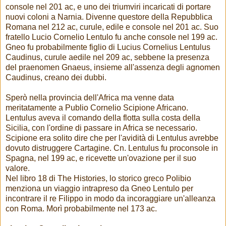
console nel 201 ac, e uno dei triumviri incaricati di portare
nuovi coloni a Narnia. Divenne questore della Repubblica
Romana nel 212 ac, curule, edile e console nel 201 ac. Suo
fratello Lucio Cornelio Lentulo fu anche console nel 199 ac.
Gneo fu probabilmente figlio di Lucius Cornelius Lentulus
Caudinus, curule aedile nel 209 ac, sebbene la presenza
del praenomen Gnaeus, insieme all'assenza degli agnomen
Caudinus, creano dei dubbi.
Sperò nella provincia dell'Africa ma venne data
meritatamente a Publio Cornelio Scipione Africano.
Lentulus aveva il comando della flotta sulla costa della
Sicilia, con l'ordine di passare in Africa se necessario.
Scipione era solito dire che per l'avidità di Lentulus avrebbe
dovuto distruggere Cartagine. Cn. Lentulus fu proconsole in
Spagna, nel 199 ac, e ricevette un'ovazione per il suo
valore.
Nel libro 18 di The Histories, lo storico greco Polibio
menziona un viaggio intrapreso da Gneo Lentulo per
incontrare il re Filippo in modo da incoraggiare un'alleanza
con Roma. Morì probabilmente nel 173 ac.