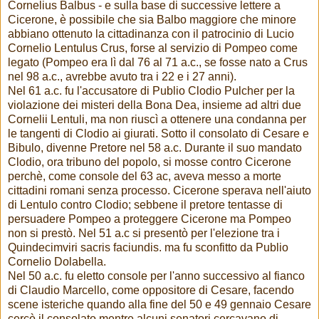
Cornelius Balbus - e sulla base di successive lettere a
Cicerone, è possibile che sia Balbo maggiore che minore
abbiano ottenuto la cittadinanza con il patrocinio di Lucio
Cornelio Lentulus Crus, forse al servizio di Pompeo come
legato (Pompeo era lì dal 76 al 71 a.c., se fosse nato a Crus
nel 98 a.c., avrebbe avuto tra i 22 e i 27 anni).
Nel 61 a.c. fu l'accusatore di Publio Clodio Pulcher per la
violazione dei misteri della Bona Dea, insieme ad altri due
Cornelii Lentuli, ma non riuscì a ottenere una condanna per
le tangenti di Clodio ai giurati. Sotto il consolato di Cesare e
Bibulo, divenne Pretore nel 58 a.c. Durante il suo mandato
Clodio, ora tribuno del popolo, si mosse contro Cicerone
perchè, come console del 63 ac, aveva messo a morte
cittadini romani senza processo. Cicerone sperava nell'aiuto
di Lentulo contro Clodio; sebbene il pretore tentasse di
persuadere Pompeo a proteggere Cicerone ma Pompeo
non si prestò. Nel 51 a.c si presentò per l'elezione tra i
Quindecimviri sacris faciundis. ma fu sconfitto da Publio
Cornelio Dolabella.
Nel 50 a.c. fu eletto console per l'anno successivo al fianco
di Claudio Marcello, come oppositore di Cesare, facendo
scene isteriche quando alla fine del 50 e 49 gennaio Cesare
cercò il consolato mentre alcuni senatori cercavano di