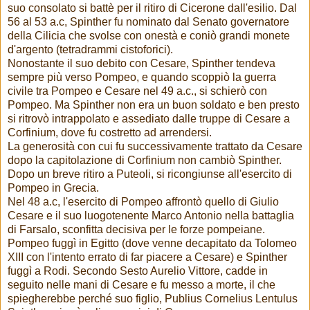
suo consolato si battè per il ritiro di Cicerone dall'esilio. Dal
56 al 53 a.c, Spinther fu nominato dal Senato governatore
della Cilicia che svolse con onestà e coniò grandi monete
d'argento (tetradrammi cistoforici).
Nonostante il suo debito con Cesare, Spinther tendeva
sempre più verso Pompeo, e quando scoppiò la guerra
civile tra Pompeo e Cesare nel 49 a.c., si schierò con
Pompeo. Ma Spinther non era un buon soldato e ben presto
si ritrovò intrappolato e assediato dalle truppe di Cesare a
Corfinium, dove fu costretto ad arrendersi.
La generosità con cui fu successivamente trattato da Cesare
dopo la capitolazione di Corfinium non cambiò Spinther.
Dopo un breve ritiro a Puteoli, si ricongiunse all'esercito di
Pompeo in Grecia.
Nel 48 a.c, l'esercito di Pompeo affrontò quello di Giulio
Cesare e il suo luogotenente Marco Antonio nella battaglia
di Farsalo, sconfitta decisiva per le forze pompeiane.
Pompeo fuggì in Egitto (dove venne decapitato da Tolomeo
XIII con l'intento errato di far piacere a Cesare) e Spinther
fuggì a Rodi. Secondo Sesto Aurelio Vittore, cadde in
seguito nelle mani di Cesare e fu messo a morte, il che
spiegherebbe perché suo figlio, Publius Cornelius Lentulus