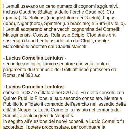
I Lentuli usavano un certo numero di cognomi aggiuntivi,
incluso Caudino (Battaglia delle Forche Caudine), Cru
(gamba), Gaetulicus ,(conquistatore dei Gaetuli), Lupus
(lupo), Niger (nero), Spinther (un bracciale) e Sura (il vitello).
I Lentuli adottarono anche vecchi cognomina dei Cornelii:
Maluginensis, Cossus, Rufinus e Scipio. Clodianus era
sostenuto da un Lentulus adottato dai Clodii, mentre
Marcellino fu adottato dal Claudii Marcelli.
-
Lucius Cornelius Lentulus
-
secondo suo figlio, l'unico senatore che votò contro il
pagamento di Brennus e dei Galli affinchè partissero da
Roma, nel 390 a.c.
-
Lucius Cornelius Lentulus
-
console in 327 e dittatore nel 320 a.c. Fu eletto console con
Quinto Publilio Filone, al suo secondo consolato. Mentre a
Publilio fu affidato il comando dell'esercito nell'assedio della
città di Neapolis, Lucio Cornelio fu inviato nel territorio dei
Sanniti, alleati ai greci di Neapolis.
In seguito all'elezione dei nuovi consoli, a Lucio Cornelio fu
accordato il potere proconsolare, per continuare la