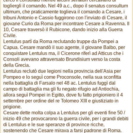
togliergli il comando. Nel 49 a.c., dopo il senatus consultum
ultimum, che praticamente toglieva il comando a Cesare, i
tribuni Antonio e Cassio fuggirono con l'inviato di Cesare, il
giovane Curio da Roma per incontrare Cesare a Ravenna. Il
10, Cesare traversò il Rubicone, dando inizio alla Guerra
Civile.
Lentulus partì da Roma reclutando truppe da Pompei a
Capua. Cesare mandò il suo agente, il giovane Balbo, per
conquistare Lentulus ma, il Cicerone riferì ad Atticus che i
Consoli avevano attraversato Brundisium verso la costa
della Grecia.
Lentulus reclutò due legioni nella provincia dell'Asia per
Pompeo e lo seguì come Proconsole, nella sua sconfitta
nella battaglia di Farsalo nel 48 ac. Lentulus fuggì dal
campo di battaglia ma gli fu negato rifugio ad Antiochia,
allora seguì Pompei in Egitto, dove fu fatto prigioniero il 4
settembre per ordine del re Tolomeo XIII e giustiziato in
prigione.
Cesare dette molta colpa a Lentulus per gli eventi fine 50 /
inizio 49 che provocarono la guerra civile, per i grandi debiti
di Lentulus e le sue speranze di province ricche,
sostenendo che Cesare mirava a farsi padrone di Roma.