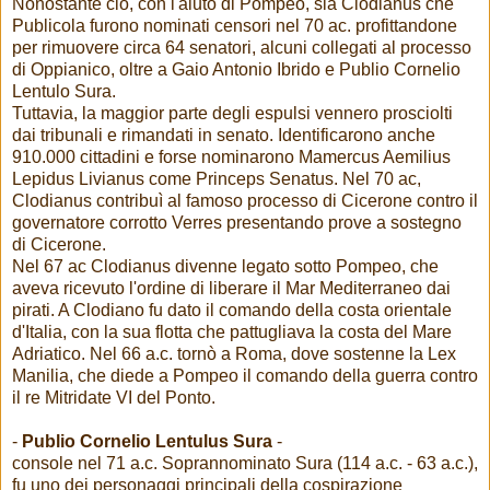
Nonostante ciò, con l'aiuto di Pompeo, sia Clodianus che
Publicola furono nominati censori nel 70 ac. profittandone
per rimuovere circa 64 senatori, alcuni collegati al processo
di Oppianico, oltre a Gaio Antonio Ibrido e Publio Cornelio
Lentulo Sura.
Tuttavia, la maggior parte degli espulsi vennero prosciolti
dai tribunali e rimandati in senato. Identificarono anche
910.000 cittadini e forse nominarono Mamercus Aemilius
Lepidus Livianus come Princeps Senatus. Nel 70 ac,
Clodianus contribuì al famoso processo di Cicerone contro il
governatore corrotto Verres presentando prove a sostegno
di Cicerone.
Nel 67 ac Clodianus divenne legato sotto Pompeo, che
aveva ricevuto l'ordine di liberare il Mar Mediterraneo dai
pirati. A Clodiano fu dato il comando della costa orientale
d'Italia, con la sua flotta che pattugliava la costa del Mare
Adriatico. Nel 66 a.c. tornò a Roma, dove sostenne la Lex
Manilia, che diede a Pompeo il comando della guerra contro
il re Mitridate VI del Ponto.
-
Publio Cornelio Lentulus Sura
-
console nel 71 a.c. Soprannominato Sura (114 a.c. - 63 a.c.),
fu uno dei personaggi principali della cospirazione