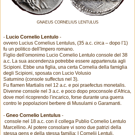
GNAEUS CORNELIUS LENTULUS
-
Lucio Cornelio Lentulo
-
ovvero Lucius Cornelius Lentulus, (35 a.c. circa – dopo l'1)
fu un politico dell'Impero romano.
Figlio dell'omonimo Lucio Cornelio Lentulo console del 38
a.c. La sua ascendenza potrebbe essere appartenuta agli
Scipioni. Ebbe una figlia, una certa Cornelia della famiglia
degli Scipioni, sposata con Lucio Volusio
Saturnino (console suffectus nel 3).
Fu flamen Martialis nel 12 a.c. e poi praefectus monetalis.
Divenne console nel 3 a.c. e poco dopo proconsole d'Africa,
dove morì ricoprendo l'incarico, forse durante una guerra
contro le popolazioni berbere di Musulami o Garamanti.
-
Gneo Cornelio Lentulus
-
console nel 18 a.c. con il collega Publio Cornelio Lentulo
Marcellino. Al potere consolare vi sono due patrizi della
stessa gens e della stessa familia: I Cornelii Lentuli.