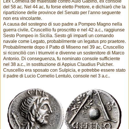
Lex Cornelia de maiestate contro Aulo Gabino, ex console
del 58 ac. Nel 44 ac, fu forse eletto Pretore, e dichiarò che la
ripartizione delle province del Senato per l'anno seguente
non era vincolante.
A causa del sostegno di suo padre a Pompeo Magno nella
guerra civile, Cruscellio fu proscritto e nel 42 a.c., raggiunse
Sesto Pompeo in Sicilia. Sesto gli impartì un comando
navale come Legato, probabilmente un legatus pro praetore.
Probabilmente dopo il Patto di Miseno nel 39 ac, Cruscellio
si riconciliò con i triumviri e divenne un sostenitore di Marco
Antonio. Di conseguenza, fu nominato console sufficiente
nel 38 a.c., in sostituzione di Appius Claudius Pulcher.
Cruscellio era sposato con Sulpicia, e potrebbe essere stato
il padre di Lucio Cornelio Lentulo, console nel 3 a.c..