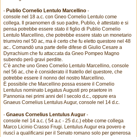
-
Publio Cornelio Lentulo Marcellino
-
console nel 18 a.c. con Gneo Cornelio Lentulo come
collega. Il praenomen di suo padre, Publio, è attestato e si
pensa potrebbe essere stato il figlio di Publio Cornelio
Lentulo Marcellino, che potrebbe essere stato un monetario
triumviro nel 50 ac, ma è certo che fu eletto questore nel 48
ac.. Comandò una parte delle difese di Giulio Cesare a
Dyrrachium che fu attaccata da Gneo Pompeo Magno
subendo però gravi perdite.
C'è anche uno Gneo Cornelio Lentulo Marcellino, console
nel 56 ac, che è considerato il fratello del questore, che
potrebbe essere il nonno del nostro Marcellino.
È possibile che Marcellino possa essere il Cornelio
Lentulus nominato Legatus Augusti pro praetore in
Pannonia nei primi anni del I secolo d.c., oppure era
Gnaeus Cornelius Lentulus Augur, console nel 14 d.c.
-
Gnaeus Cornelius Lentulus Augur
-
console nel 14 a.c. ( 54 a.c - 25 d.c.) ebbe come collega
Marco Licinio Crasso Frugi. Lentulus Augur era povero e
riuscì a qualificarsi per il Senato romano solo per generosa