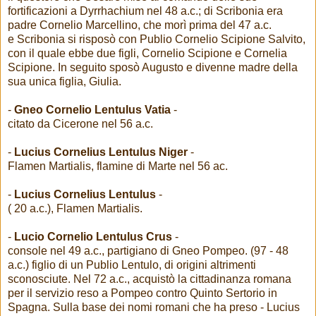
fortificazioni a Dyrrhachium nel 48 a.c.; di Scribonia era
padre Cornelio Marcellino, che morì prima del 47 a.c.
e Scribonia si risposò con Publio Cornelio Scipione Salvito,
con il quale ebbe due figli, Cornelio Scipione e Cornelia
Scipione. In seguito sposò Augusto e divenne madre della
sua unica figlia, Giulia.
-
Gneo Cornelio Lentulus Vatia
-
citato da Cicerone nel 56 a.c.
-
Lucius Cornelius Lentulus Niger
-
Flamen Martialis, flamine di Marte nel 56 ac.
-
Lucius Cornelius Lentulus
-
( 20 a.c.), Flamen Martialis.
-
Lucio Cornelio Lentulus Crus
-
console nel 49 a.c., partigiano di Gneo Pompeo. (97 - 48
a.c.) figlio di un Publio Lentulo, di origini altrimenti
sconosciute. Nel 72 a.c., acquistò la cittadinanza romana
per il servizio reso a Pompeo contro Quinto Sertorio in
Spagna. Sulla base dei nomi romani che ha preso - Lucius