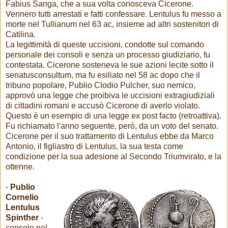
Fabius Sanga, che a sua volta conosceva Cicerone.
Vennero tutti arrestati e fatti confessare. Lentulus fu messo a
morte nel Tullianum nel 63 ac, insieme ad altri sostenitori di
Catilina.
La legittimità di queste uccisioni, condotte sul comando
personale dei consoli e senza un processo giudiziario, fu
contestata. Cicerone sosteneva le sue azioni lecite sotto il
senatusconsultum, ma fu esiliato nel 58 ac dopo che il
tribuno popolare, Publio Clodio Pulcher, suo nemico,
approvò una legge che proibiva le uccisioni extragiudiziali
di cittadini romani e accusò Cicerone di averlo violato.
Questo è un esempio di una legge ex post facto (retroattiva).
Fu richiamato l'anno seguente, però, da un voto del senato.
Cicerone per il suo trattamento di Lentulus ebbe da Marco
Antonio, il figliastro di Lentulus, la sua testa come
condizione per la sua adesione al Secondo Triumvirato, e la
ottenne.
-
Publio
Cornelio
Lentulus
Spinther
-
console nel