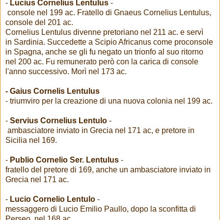
-
Lucius Cornelius Lentulus
-
console nel 199 ac. Fratello di Gnaeus Cornelius Lentulus,
console del 201 ac.
Cornelius Lentulus divenne pretoriano nel 211 ac. e servì
in Sardinia. Succedette a Scipio Africanus come proconsole
in Spagna, anche se gli fu negato un trionfo al suo ritorno
nel 200 ac. Fu remunerato però con la carica di console
l'anno successivo. Morì nel 173 ac.
- Gaius
Cornelis
Lentulus
- triumviro per la creazione di una nuova colonia nel 199 ac.
-
Servius Cornelius Lentulo
-
ambasciatore inviato in Grecia nel 171 ac, e pretore in
Sicilia nel 169.
-
Publio Cornelio Ser. Lentulus
-
fratello del pretore di 169, anche un ambasciatore inviato in
Grecia nel 171 ac.
-
Lucio Cornelio Lentulo
-
messaggero di Lucio Emilio Paullo, dopo la sconfitta di
Perseo, nel 168 ac.