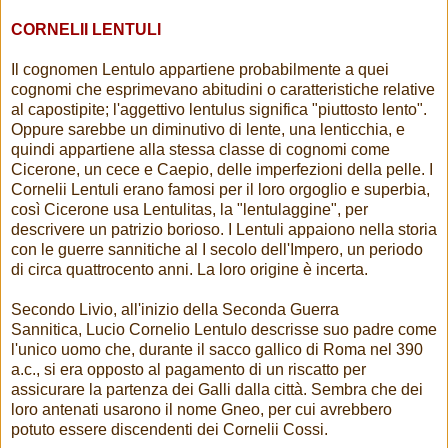
CORNELII LENTULI
Il cognomen Lentulo appartiene probabilmente a quei
cognomi che esprimevano abitudini o caratteristiche relative
al capostipite; l'aggettivo lentulus significa "piuttosto lento".
Oppure sarebbe un diminutivo di lente, una lenticchia, e
quindi appartiene alla stessa classe di cognomi come
Cicerone, un cece e Caepio, delle imperfezioni della pelle. I
Cornelii Lentuli erano famosi per il loro orgoglio e superbia,
così Cicerone usa Lentulitas, la "lentulaggine", per
descrivere un patrizio borioso. I Lentuli appaiono nella storia
con le guerre sannitiche al I secolo dell'Impero, un periodo
di circa quattrocento anni. La loro origine è incerta.
Secondo Livio, all'inizio della Seconda Guerra
Sannitica, Lucio Cornelio Lentulo descrisse suo padre come
l'unico uomo che, durante il sacco gallico di Roma nel 390
a.c., si era opposto al pagamento di un riscatto per
assicurare la partenza dei Galli dalla città. Sembra che dei
loro antenati usarono il nome Gneo, per cui avrebbero
potuto essere discendenti dei Cornelii Cossi.