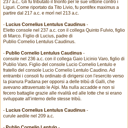
237 a.c.. Gli fu tributato il trionfo per le sue vittorie contro i
Liguri. Come riportato da Tito Livio, fu pontifex maximus a
partire dal 217 a.c. e morì nel 213 a.c.
-
Lucius Cornelius Lentulus Caudinus
-
Eletto console nel 237 a.c. con il collega Quinto Fulvio, figlio
di Marco. Figlio di Lucius, padre di
Publio Cornelio Lentulus Caudinus.
-
Publio Cornelio Lentulus Caudinus
-
console nel 236 a.c. con il collega Gaio Licinio Varo, figlio di
Publio Varo. Figlio del console Lucio Cornelio Lentulo e
fratello del console Lucio Cornelio Lentulo Caudino. Ad
entrambi i consoli fu ordinato di dirigersi con l'esercito verso
la pianura Padana per opporsi a delle tribù di Galli, che
avevano attraversato le Alpi. Ma nulla accadde e non si
fecero battaglie grazie alle rivalità ed alle lotte che si erano
sviluppate all'interno delle stesse tribù.
-
Lucius Cornelius Lentulus Caudinus
-
curule aedile nel 209 a.c.
-
Publio Cornelio Lentulo
-