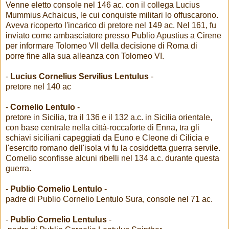
Venne eletto console nel 146 ac. con il collega Lucius
Mummius Achaicus, le cui conquiste militari lo offuscarono.
Aveva ricoperto l'incarico di pretore nel 149 ac. Nel 161, fu
inviato come ambasciatore presso Publio Apustius a Cirene
per informare Tolomeo VII della decisione di Roma di
porre fine alla sua alleanza con Tolomeo VI.
-
Lucius Cornelius Servilius Lentulus
-
pretore nel 140 ac
-
Cornelio Lentulo
-
pretore in Sicilia, tra il 136 e il 132 a.c. in Sicilia orientale,
con base centrale nella città-roccaforte di Enna, tra gli
schiavi siciliani capeggiati da Euno e Cleone di Cilicia e
l'esercito romano dell'isola vi fu la cosiddetta guerra servile.
Cornelio sconfisse alcuni ribelli nel 134 a.c. durante questa
guerra.
-
Publio Cornelio Lentulo
-
padre di Publio Cornelio Lentulo Sura, console nel 71 ac.
-
Publio Cornelio Lentulus
-