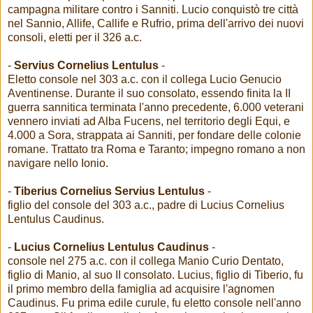
campagna militare contro i Sanniti. Lucio conquistò tre città
nel Sannio, Allife, Callife e Rufrio, prima dell'arrivo dei nuovi
consoli, eletti per il 326 a.c.
-
Servius Cornelius Lentulus
-
Eletto console nel 303 a.c. con il collega Lucio Genucio
Aventinense. Durante il suo consolato, essendo finita la II
guerra sannitica terminata l'anno precedente, 6.000 veterani
vennero inviati ad Alba Fucens, nel territorio degli Equi, e
4.000 a Sora, strappata ai Sanniti, per fondare delle colonie
romane. Trattato tra Roma e Taranto; impegno romano a non
navigare nello Ionio.
-
Tiberius Cornelius Servius Lentulus
-
figlio del console del 303 a.c., padre di Lucius Cornelius
Lentulus Caudinus.
-
Lucius Cornelius Lentulus Caudinus
-
console nel 275 a.c. con il collega Manio Curio Dentato,
figlio di Manio, al suo II consolato. Lucius, figlio di Tiberio, fu
il primo membro della famiglia ad acquisire l'agnomen
Caudinus. Fu prima edile curule, fu eletto console nell'anno