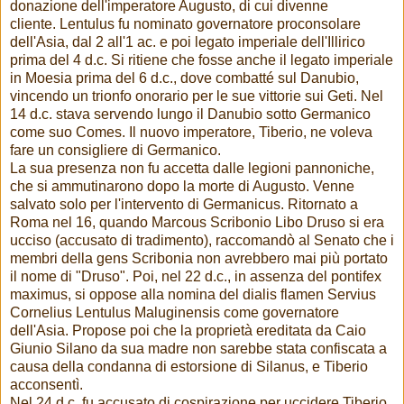
donazione dell'imperatore Augusto, di cui divenne
cliente. Lentulus fu nominato governatore proconsolare
dell'Asia, dal 2 all'1 ac. e poi legato imperiale dell'Illirico
prima del 4 d.c. Si ritiene che fosse anche il legato imperiale
in Moesia prima del 6 d.c., dove combatté sul Danubio,
vincendo un trionfo onorario per le sue vittorie sui Geti. Nel
14 d.c. stava servendo lungo il Danubio sotto Germanico
come suo Comes. Il nuovo imperatore, Tiberio, ne voleva
fare un consigliere di Germanico.
La sua presenza non fu accetta dalle legioni pannoniche,
che si ammutinarono dopo la morte di Augusto. Venne
salvato solo per l'intervento di Germanicus. Ritornato a
Roma nel 16, quando Marcous Scribonio Libo Druso si era
ucciso (accusato di tradimento), raccomandò al Senato che i
membri della gens Scribonia non avrebbero mai più portato
il nome di "Druso". Poi, nel 22 d.c., in assenza del pontifex
maximus, si oppose alla nomina del dialis flamen Servius
Cornelius Lentulus Maluginensis come governatore
dell'Asia. Propose poi che la proprietà ereditata da Caio
Giunio Silano da sua madre non sarebbe stata confiscata a
causa della condanna di estorsione di Silanus, e Tiberio
acconsentì.
Nel 24 d.c, fu accusato di cospirazione per uccidere Tiberio