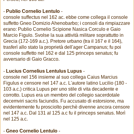
-
Publio Cornelio Lentulo
-
console suffectus nel 162 ac. ebbe come collega il console
suffetto Gneo Domizio Ahenobarbo; i consoli da rimpiazzare
erano: Publio Cornelio Scipione Nasica Corculo e Gaio
Marcio Figulo. Svolse la sua attività militare soprattutto in
Grecia (172-169 a.c.). Pretore urbano (tra il 167 e il 164),
trasferì allo stato la proprietà dell'ager Campanus; fu poi
console suffetto nel 162 e dal 125 princeps senatus; fu
avversario di Gaio Gracco.
-
Lucius Cornelius Lentulus Lupus
-
console nel 156 insieme al suo collega Caius Marcius
Figulus e censore nel 147 a.c. L'autore latino Lucilio (180 -
103 a.c.) critica Lupus per uno stile di vita decadente e
corrotto. Lupus era un membro del collegio sacerdotale
decemviri sacris faciundis. Fu accusato di estorsione, ma
evidentemente fu prosciolto perchè divenne ancora censore
nel 147 a.c. Dal 131 al 125 a.c fu il princeps senatus. Morì
nel 125 a.c.
-
Gneo Cornelio Lentulo
-