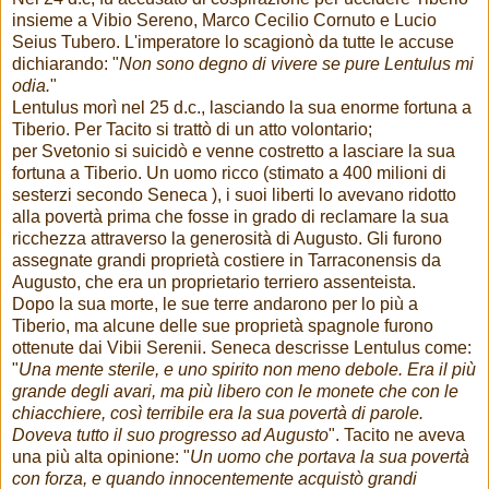
insieme a Vibio Sereno, Marco Cecilio Cornuto e Lucio
Seius Tubero. L'imperatore lo scagionò da tutte le accuse
dichiarando: "
Non sono degno di vivere se pure Lentulus mi
odia.
"
Lentulus morì nel 25 d.c., lasciando la sua enorme fortuna a
Tiberio. Per Tacito si trattò di un atto volontario;
per Svetonio si suicidò e venne costretto a lasciare la sua
fortuna a Tiberio. Un uomo ricco (stimato a 400 milioni di
sesterzi secondo Seneca ), i suoi liberti lo avevano ridotto
alla povertà prima che fosse in grado di reclamare la sua
ricchezza attraverso la generosità di Augusto. Gli furono
assegnate grandi proprietà costiere in Tarraconensis da
Augusto, che era un proprietario terriero assenteista.
Dopo la sua morte, le sue terre andarono per lo più a
Tiberio, ma alcune delle sue proprietà spagnole furono
ottenute dai Vibii Serenii. Seneca descrisse Lentulus come:
"
Una mente sterile, e uno spirito non meno debole. Era il più
grande degli avari, ma più libero con le monete che con le
chiacchiere, così terribile era la sua povertà di parole.
Doveva tutto il suo progresso ad Augusto
". Tacito ne aveva
una più alta opinione: "
Un uomo che portava la sua povertà
con forza, e quando innocentemente acquistò grandi