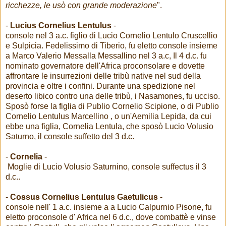
ricchezze, le usò con grande moderazione
".
-
Lucius Cornelius Lentulus
-
console nel 3 a.c. figlio di Lucio Cornelio Lentulo Cruscellio
e Sulpicia. Fedelissimo di Tiberio, fu eletto console insieme
a Marco Valerio Messalla Messallino nel 3 a.c, Il 4 d.c. fu
nominato governatore dell'Africa proconsolare e dovette
affrontare le insurrezioni delle tribù native nel sud della
provincia e oltre i confini. Durante una spedizione nel
deserto libico contro una delle tribù, i Nasamones, fu ucciso.
Sposò forse la figlia di Publio Cornelio Scipione, o di Publio
Cornelio Lentulus Marcellino , o un'Aemilia Lepida, da cui
ebbe una figlia, Cornelia Lentula, che sposò Lucio Volusio
Saturno, il console suffetto del 3 d.c.
-
Cornelia
-
Moglie di Lucio Volusio Saturnino, console suffectus il 3
d.c..
-
Cossus Cornelius Lentulus Gaetulicus
-
console nell' 1 a.c. insieme a a Lucio Calpurnio Pisone, fu
eletto proconsole d' Africa nel 6 d.c., dove combattè e vinse