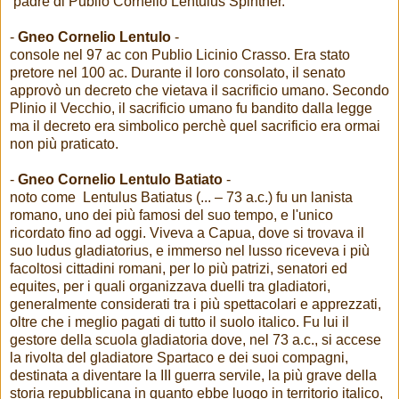
padre di Publio Cornelio Lentulus Spinther.
-
Gneo Cornelio Lentulo
-
console nel 97 ac con Publio Licinio Crasso. Era stato
pretore nel 100 ac. Durante il loro consolato, il senato
approvò un decreto che vietava il sacrificio umano. Secondo
Plinio il Vecchio, il sacrificio umano fu bandito dalla legge
ma il decreto era simbolico perchè quel sacrificio era ormai
non più praticato.
-
Gneo Cornelio Lentulo Batiato
-
noto come Lentulus Batiatus (... – 73 a.c.) fu un lanista
romano, uno dei più famosi del suo tempo, e l'unico
ricordato fino ad oggi. Viveva a Capua, dove si trovava il
suo ludus gladiatorius, e immerso nel lusso riceveva i più
facoltosi cittadini romani, per lo più patrizi, senatori ed
equites, per i quali organizzava duelli tra gladiatori,
generalmente considerati tra i più spettacolari e apprezzati,
oltre che i meglio pagati di tutto il suolo italico. Fu lui il
gestore della scuola gladiatoria dove, nel 73 a.c., si accese
la rivolta del gladiatore Spartaco e dei suoi compagni,
destinata a diventare la III guerra servile, la più grave della
storia repubblicana in quanto ebbe luogo in territorio italico,