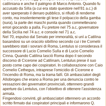
catiliniana e anche il patrigno di Marco Antonio. Quando fu
accusato da Silla (a cui era stato questore nell'81 a.c.) di
aver sperperato il denaro pubblico, si rifiutò di renderne
conto, ma insolentemente gli tese il polpaccio della gamba
(sura), la parte dei maschi punita quando commettevano
errori giocando a palla. Fu pretore nel 75 a.c, governatore
della Sicilia nel 74 a.c. e console nel 71 a.c.
Nel 70, espulso dal Senato per immoralità, si unì a Catilina
basandosi su un oracolo sibillino secondo cui i tre Cornelii
sarebbero stati i sovrani di Roma, Lentulus si considerava il
successore di Lucio Cornelio Sulla e di Lucio Cornelio
Cinna. Quando Catilina lasciò Roma dopo il secondo
discorso di Cicerone ad Catilinam, Lentulus prese il suo
posto come capo dei cospiratori. In collaborazione con Caio
Cornelio Cethegus, intraprese l'omicidio di Cicerone e
l'incendio di Roma, ma la trama fallì. Gli ambasciatori degli
Allobroges che erano a Roma per una denuncia contro le
vessazioni dei governatori provinciali, ottennero grandi
aperture da Lentulus, con l'obiettivo di ottenere l'assistenza
armata.
Fingendosi convinti, gli ambasciatori ottennero un accordo
scritto firmato dai cospiratori principali e informarono Q.