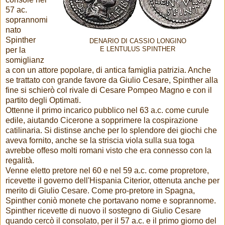
57 ac.
soprannomi
nato
Spinther
DENARIO DI CASSIO LONGINO
per la
E LENTULUS SPINTHER
somiglianz
a con un attore popolare, di antica famiglia patrizia. Anche
se trattato con grande favore da Giulio Cesare, Spinther alla
fine si schierò col rivale di Cesare Pompeo Magno e con il
partito degli Optimati.
Ottenne il primo incarico pubblico nel 63 a.c. come curule
edile, aiutando Cicerone a sopprimere la cospirazione
catilinaria. Si distinse anche per lo splendore dei giochi che
aveva fornito, anche se la striscia viola sulla sua toga
avrebbe offeso molti romani visto che era connesso con la
regalità.
Venne eletto pretore nel 60 e nel 59 a.c. come propretore,
ricevette il governo dell'Hispania Citerior, ottenuta anche per
merito di Giulio Cesare. Come pro-pretore in Spagna,
Spinther coniò monete che portavano nome e soprannome.
Spinther ricevette di nuovo il sostegno di Giulio Cesare
quando cercò il consolato, per il 57 a.c. e il primo giorno del