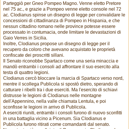
Parteggiò per Gneo Pompeo Magno. Venne eletto Pretore
nel 75 ac., e grazie a Pompeo venne eletto console nel 72
ac. Clodianus spinse un disegno di legge per convalidare le
concessioni di cittadinanza di Pompeo in Hispania, e che
nessun cittadino romano nelle province potesse essere
processato in contumacia, onde limitare le devastazioni di
Gaio Verres in Sicilia.
Inoltre, Clodianus propose un disegno di legge per il
recupero da coloro che avevano acquistato le proprietà
confiscate dei proscritti sillani.
Il Senato riconobbe Spartaco come una seria minaccia e
mandò entrambi i consoli ad affrontare il suo esercito alla
testa di quattro legioni.
Clodianus cercò bloccare la marcia di Spartaco verso nord,
mentre il scollega Publicola si spostò dietro, sperando di
catturare i ribelli tra i due eserciti. Ma l'esercito di schiavi
distrusse le legioni di Clodianus nelle montagne
dell'Appennino, nella valle chiamata Lentula, e poi
sconfisse le legioni in arrivo di Publicola.
A eserciti riuniti, entrambi i consoli furono di nuovo sconfitti
in una battaglia vicino a Picenum. Sia Clodianus e
Publicola furono ritirati come comandanti dal senato.