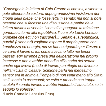
"Consegnata la lettera di Caio Cesare ai consoli, a stento si
poté ottenere da costoro, dopo grandissima insistenza dei
tribuni della plebe, che fosse letta in senato; ma non si poté
ottenere che si facesse una discussione a partire dalla
lettera davanti al senato. I consoli espongono la relazione
generale intorno alla repubblica. Il console Lucio Lentulo
promette che egli non trascurerà il Senato e la repubblica,
purché (i senatori) vogliano esporre il proprio parere con
franchezza ed energia; ma se hanno riguardo per Cesare e
cercano il favore di lui, come avevano fatto nei tempi
passati, egli avrebbe presa una deliberazione nel proprio
interesse e non avrebbe obbedito all'autorità del senato:
anche egli aveva (modo di trovare) un rifugio nel favore e
nell'amicizia di Cesare. Scipione parla nel medesimo
senso: era in animo a Pompeio di non venir meno allo Stato,
se il senato lo assecondi; se esita e procede con troppa
cautela il senato invano avrebbe implorato il suo aiuto, se in
seguito lo volesse."
(
Lucio Cornelio Lentulus Crus)