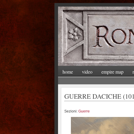
home
video
empire map
GUERRE DACICHE (101
Sezioni:
Guerre