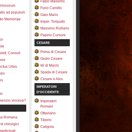
Fabio Massimo
 Honorum
Furio Camillo
atio ad populum
Gaio Mario
io Memoriae
Imper. Torquato
Massimo Rulliano
Papirio Cursore
tor
CESARE
ole
Prima di Cesare
lett. Consoli
Giulio Cesare
tore
Idi di Marzo
fectus Urbis
Spada di Cesare
ceps
Cesare e Alex.
es
IMPERATORI
D'OCCIDENTE
ri
senzio vinceva?
Imperatori
Romani
Ottaviano
na Romana
Tiberio
ti chirurgici
Caligola
medicinali