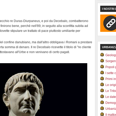
I NOSTRI 
l vecchio re Duras-Diurpaneus, e poi da Decebalo, combatterono
inirono bene, perchè nell'89, in seguito alla sconfitta subita ad
ette stipulare un trattato di pace piuttosto umiliante per
a del confine danubiano, ma dall'altro obbligava i Romani a prestare
 certa somma di denaro. Il re Decebalo ricevette il titolo di "re cliente
URBANIZ
ttostavano all'Urbe e non venivano di certo pagati.
Geolog
Sorgen
Popoli 
I sette 
Primi i
Le orig
Le Tri
Le dat
Demogr
Urbani
Il matt