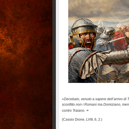
«
Decebalo, venuto a sapere dell’arrivo di
sconfitto non i Romani ma Domiziano, mentr
»
contro Traiano.
(Cassio Dione, LVIII, 6, 2.)