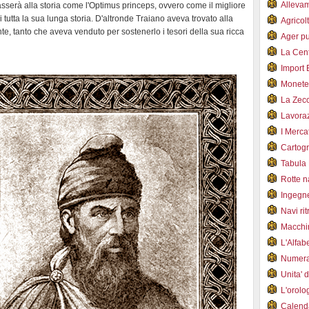
Alleva
passerà alla storia come l'Optimus princeps, ovvero come il migliore
tutta la sua lunga storia. D'altronde Traiano aveva trovato alla
Agricol
te, tanto che aveva venduto per sostenerlo i tesori della sua ricca
Ager pu
La Cent
Import 
Monet
La Zec
Lavoraz
I Merca
Cartogr
Tabula 
Rotte 
Ingegn
Navi ri
Macchi
L'Alfa
Numer
Unita' 
L'orol
Calend