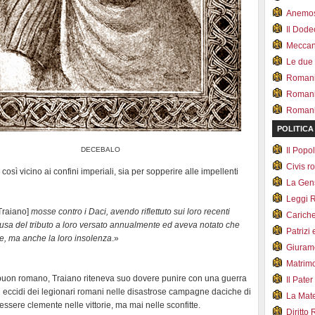
Anemo
Il Dod
Meccan.
Le due
Romani 
Romani
Romani 
POLITICA
DECEBALO
Il Pop
Civis 
osì vicino ai confini imperiali, sia per sopperire alle impellenti
La Ge
Leggi 
[Traiano]
mosse contro i Daci, avendo riflettuto sui loro recenti
Carich
usa del tributo a loro versato annualmente ed aveva notato che
Patrizi 
re, ma anche la loro insolenza
.»
Giuram
Matrim
 buon romano, Traiano riteneva suo dovere punire con una guerra
Il Pater
i eccidi dei legionari romani nelle disastrose campagne daciche di
La Mate
ssere clemente nelle vittorie, ma mai nelle sconfitte.
Diritto