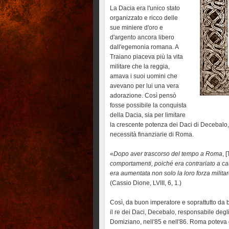
La Dacia era l'unico stato
organizzato e ricco delle
sue miniere d'oro e
d'argento ancora libero
dall'egemonia romana. A
Traiano piaceva più la vita
militare che la reggia,
amava i suoi uomini che
avevano per lui una vera
adorazione. Così pensò
fosse possibile la conquista
della Dacia, sia per limitare
la crescente potenza dei Daci di Decebalo, c
necessità finanziarie di Roma.
«
Dopo aver trascorso del tempo a Roma
, 
comportamenti, poiché era contrariato a ca
era aumentata non solo la loro forza milita
(Cassio Dione, LVIII, 6, 1.)
Così, da buon imperatore e soprattutto da
il re dei Daci, Decebalo, responsabile degl
Domiziano, nell'85 e nell'86. Roma poteva e