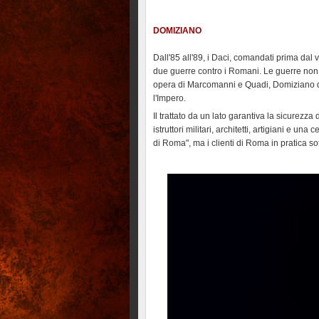
DOMIZIANO
Dall'85 all'89, i Daci, comandati prima da
due guerre contro i Romani. Le guerre non f
opera di Marcomanni e Quadi, Domiziano dov
l'Impero.
Il trattato da un lato garantiva la sicurezz
istruttori militari, architetti, artigiani e una
di Roma", ma i clienti di Roma in pratica so