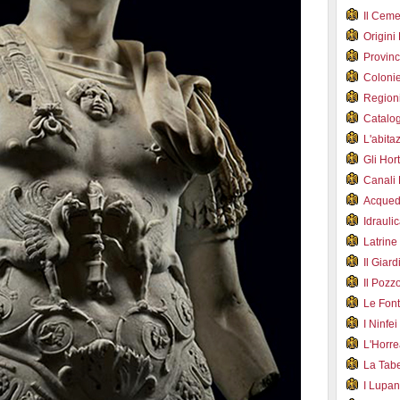
Il Cem
Origini
Provin
Coloni
Region
Catalog
L'abit
Gli Hor
Canali
Acqued
Idraul
Latrin
Il Gia
Il Poz
Le Fon
I Ninfe
L'Horr
La Tab
I Lupa