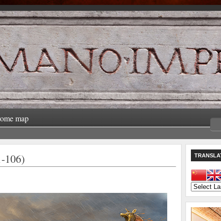
rome map
-106)
TRANSLA