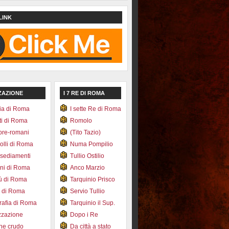
LINK
ZAZIONE
I 7 RE DI ROMA
ia di Roma
I sette Re di Roma
ti di Roma
Romolo
pre-romani
(Tito Tazio)
colli di Roma
Numa Pompilio
nsediamenti
Tullio Ostilio
ini di Roma
Anco Marzio
bù di Roma
Tarquinio Prisco
e di Roma
Servio Tullio
afia di Roma
Tarquinio il Sup.
zzazione
Dopo i Re
one crudo
Da città a stato