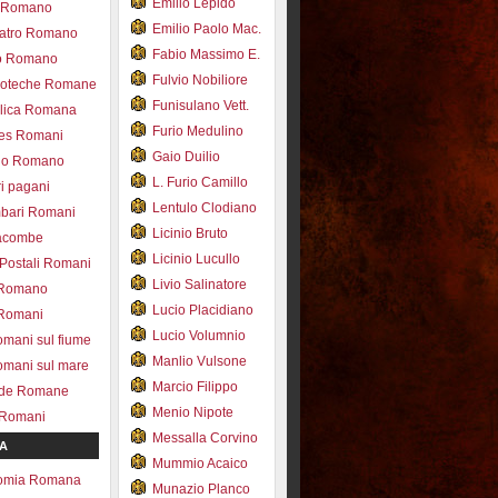
Emilio Lepido
co Romano
Emilio Paolo Mac.
eatro Romano
Fabio Massimo E.
ro Romano
Fulvio Nobiliore
lioteche Romane
Funisulano Vett.
ilica Romana
Furio Medulino
des Romani
Gaio Duilio
pio Romano
L. Furio Camillo
ri pagani
Lentulo Clodiano
mbari Romani
Licinio Bruto
acombe
Licinio Lucullo
 Postali Romani
Livio Salinatore
 Romano
Lucio Placidiano
 Romani
Lucio Volumnio
omani sul fiume
Manlio Vulsone
omani sul mare
Marcio Filippo
ade Romane
Menio Nipote
 Romani
Messalla Corvino
A
Mummio Acaico
omia Romana
Munazio Planco