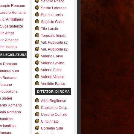
Servilio Prisco
scopio Romano
Sestio Laterano
ecaedro Romano
Spurio Larcio
 di Antikithera
Sulpicio Gallo
 Superpotenze
Tito Larcio
in Africa
Torquato Imper.
 in America
Val. Publicola (1)
in Irlanda
Val. Publicola (2)
 E LEGISLATURA
Valerio Corvo
Valerio Levino
olo Romano
Valerio Potito
romanus sum
Valerio Voluso
ns Romana
Ventidio Basso
Romane
e pubbliche
DITTATORI DI ROMA
e plebei
Albo Regilense
ento Romano
Capitolino Crisp.
onio Romano
Cesone Quinzio
 familias
Cincinnato
r familias
Cornelio Silla
 Romano