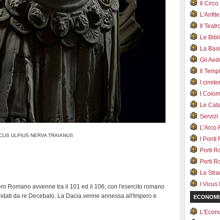
Il Cir
L'Anfit
Il Teat
Le Bib
La Bas
Gli Ae
Il Tem
I cimite
I Colo
Le Cat
Servizi
L'Arco
CUS ULPIUS NERVA TRAIANUS
I Ponti
Porti R
Porti R
Le Str
I Vicus
ero Romano avvenne tra il 101 ed il 106, con l'esercito romano
guidati da re Decebalo. La Dacia venne annessa all'Impero e
ECONOMI
L'Econ