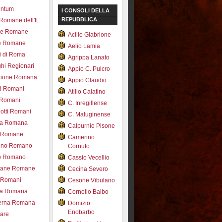
entum
I CONSOLI DELLA
REPUBBLICA
 Romane dell'It.
ce Romane
Acilio Glabrione
e Romane
Aelio Lamia
i di Roma
Agrippa Lanato
hi Regionari
Appio C. Pulcro
azione Romana
Appio Claudio
ti Romani
Atilio Calatino
 Romani
C. Inregillense
otti Romani
C. Maluginense
ica Romana
Calpurnio Pisone
e Romane
Camerino
rdino Romano
Cornuto
zo Romano
Cassio Vecellio
tane Romane
Cecina Severo
i Romani
Cesone Vibulano
ea Romana
Cornelio Balbo
erna Romana
Domizio
Enobarbo
nare