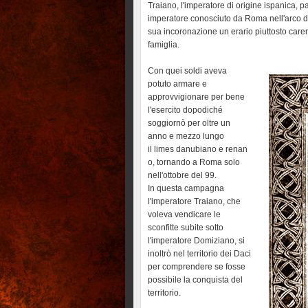
Traiano, l'imperatore di origine ispanica, 
imperatore conosciuto da Roma nell'arco di 
sua incoronazione un erario piuttosto caren
famiglia.
Con quei soldi aveva
potuto armare e
approvvigionare per bene
l'esercito dopodiché
soggiornò per oltre un
anno e mezzo lungo
il limes danubiano e renan
o, tornando a Roma solo
nell'ottobre del 99.
In questa campagna
l'imperatore Traiano, che
voleva vendicare le
sconfitte subite sotto
l'imperatore Domiziano, si
inoltrò nel territorio dei Daci
per comprendere se fosse
possibile la conquista del
territorio.