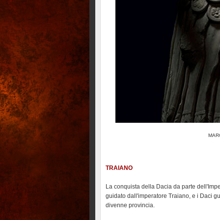
MAR
TRAIANO
La conquista della Dacia da parte dell'Imp
guidato dall'imperatore Traiano, e i Daci 
divenne provincia.