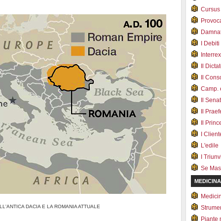
Cursus
Provoc
Damnat
I Debiti
Interrex
Il Dicta
Il Cons
Camp. e
Il Sena
Il Prae
Il Prin
I Client
L'edile
I Triunvi
Se Mas
MEDICINA
Medici
ELL'ANTICA DACIA E LA ROMANIA ATTUALE
Strumen
Piante 