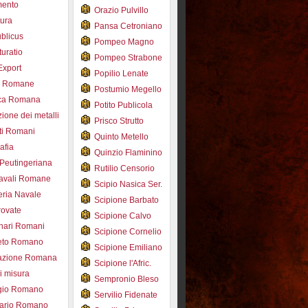
mento
Orazio Pulvillo
tura
Pansa Cetroniano
blicus
Pompeo Magno
uratio
Pompeo Strabone
Export
Popilio Lenate
e Romane
Postumio Megello
ca Romana
Potito Publicola
ione dei metalli
Prisco Strutto
ti Romani
Quinto Metello
afia
Quinzio Flaminino
Peutingeriana
Rutilio Censorio
navali Romane
Scipio Nasica Ser.
eria Navale
Scipione Barbato
trovate
Scipione Calvo
nari Romani
Scipione Cornelio
beto Romano
Scipione Emiliano
azione Romana
Scipione l'Afric.
di misura
Sempronio Bleso
ogio Romano
Servilio Fidenate
ario Romano