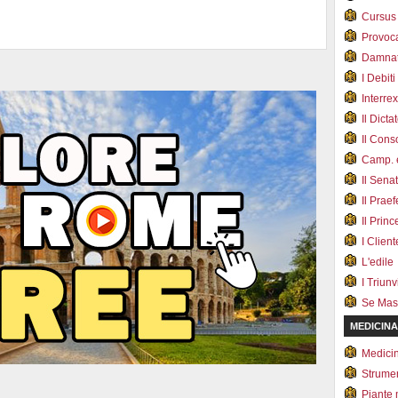
Cursus
Provoc
Damnat
I Debiti
Interrex
Il Dicta
Il Cons
Camp. e
Il Sena
Il Prae
Il Prin
I Client
L'edile
I Triunvi
Se Mas
MEDICINA
Medici
Strumen
Piante 