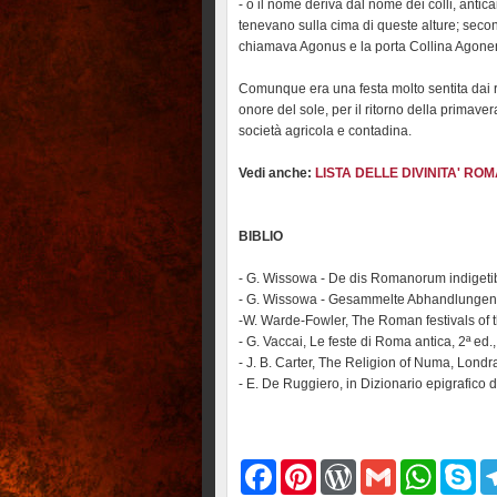
- o il nome deriva dal nome dei colli, anti
tenevano sulla cima di queste alture; second
chiamava Agonus e la porta Collina Agone
Comunque era una festa molto sentita dai r
onore del sole, per il ritorno della primav
società agricola e contadina.
Vedi anche:
LISTA DELLE DIVINITA' RO
BIBLIO
- G. Wissowa - De dis Romanorum indigeti
- G. Wissowa - Gesammelte Abhandlungen 
-W. Warde-Fowler, The Roman festivals of t
- G. Vaccai, Le feste di Roma antica, 2ª ed.
- J. B. Carter, The Religion of Numa, Londr
- E. De Ruggiero, in Dizionario epigrafico di
F
P
W
G
W
S
a
i
o
m
h
k