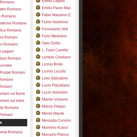
Emilio Lepido
co Romano
Emilio Paolo Mac.
eatro Romano
Fabio Massimo E.
ro Romano
Fulvio Nobiliore
lioteche Romane
Funisulano Vett.
ilica Romana
Furio Medulino
des Romani
Gaio Duilio
pio Romano
L. Furio Camillo
ri pagani
Lentulo Clodiano
mbari Romani
Licinio Bruto
acombe
Licinio Lucullo
 Postali Romani
Livio Salinatore
 Romano
Lucio Placidiano
 Romani
Lucio Volumnio
omani sul fiume
Manlio Vulsone
omani sul mare
Marcio Filippo
ade Romane
Menio Nipote
 Romani
Messalla Corvino
A
Mummio Acaico
omia Romana
Munazio Planco