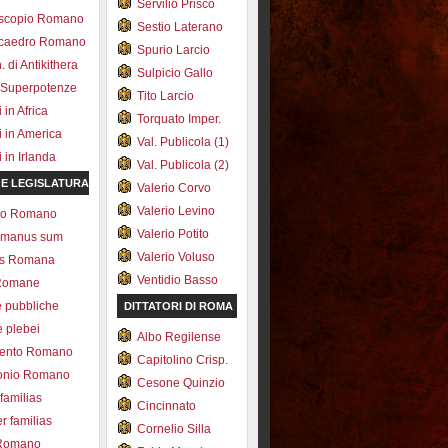
Servilio Prisco
scopio Romano
Sestio Laterano
ecaedro Romano
Spurio Larcio
 di Antikithera
Sulpicio Gallo
 Superpotenze
Tito Larcio
in Africa
Torquato Imper.
 in America
Val. Publicola (1)
in Irlanda
Val. Publicola (2)
 E LEGISLATURA
Valerio Corvo
Valerio Levino
olo Romano
Valerio Potito
romanus sum
Valerio Voluso
ns Romana
Ventidio Basso
Romane
e pubbliche
DITTATORI DI ROMA
e plebei
Albo Regilense
ento Romano
Capitolino Crisp.
onio Romano
Cesone Quinzio
 familias
Cincinnato
r familias
Cornelio Silla
 Romano