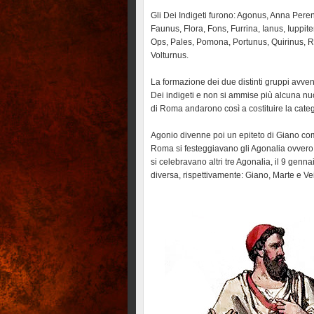
Gli Dei Indigeti furono: Agonus, Anna Per
Faunus, Flora, Fons, Furrina, Ianus, Iuppit
Ops, Pales, Pomona, Portunus, Quirinus, Ro
Volturnus.
La formazione dei due distinti gruppi avven
Dei indigeti e non si ammise più alcuna nuova
di Roma andarono così a costituire la categ
Agonio divenne poi un epiteto di Giano come
Roma si festeggiavano gli Agonalia ovvero l’
si celebravano altri tre Agonalia, il 9 genn
diversa, rispettivamente: Giano, Marte e Ve