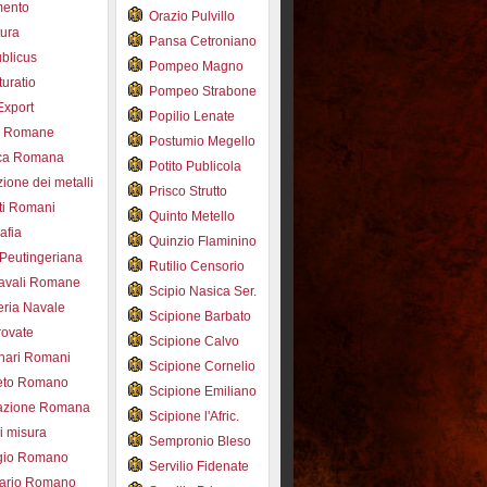
mento
Orazio Pulvillo
tura
Pansa Cetroniano
blicus
Pompeo Magno
uratio
Pompeo Strabone
Export
Popilio Lenate
e Romane
Postumio Megello
ca Romana
Potito Publicola
ione dei metalli
Prisco Strutto
ti Romani
Quinto Metello
afia
Quinzio Flaminino
Peutingeriana
Rutilio Censorio
navali Romane
Scipio Nasica Ser.
eria Navale
Scipione Barbato
trovate
Scipione Calvo
nari Romani
Scipione Cornelio
beto Romano
Scipione Emiliano
azione Romana
Scipione l'Afric.
di misura
Sempronio Bleso
ogio Romano
Servilio Fidenate
ario Romano