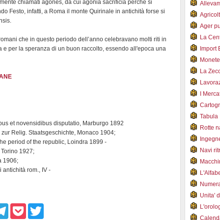
camente chiamati agones, da cui agonia sacrificia perchè si
Alleva
o Festo, infatti, a Roma il monte Quirinale in antichità forse si
Agricol
nsis.
Ager pu
La Cent
omani che in questo periodo dell’anno celebravano molti riti in
era e per la speranza di un buon raccolto, essendo all'epoca una
Import 
Monet
La Zec
MANE
Lavoraz
I Merca
Cartogr
Tabula 
bus et novensidibus disputatio, Marburgo 1892
Rotte 
zur Relig. Staatsgeschichte, Monaco 1904;
Ingegn
he period of the republic, Loindra 1899 -
Navi ri
, Torino 1927;
a 1906;
Macchi
 antichità rom., IV -
L'Alfa
Numer
Unita' 
L'orol
T
P
T
e
o
w
Calend