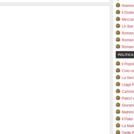
l
c
i
Anemo
e
k
t
g
e
t
Il Dod
r
t
e
Meccan.
a
r
m
Le due
Romani 
Romani
Romani 
POLITICA
Il Pop
Civis 
La Ge
Leggi 
Carich
Patrizi 
Giuram
Matrim
Il Pater
La Mate
Diritto