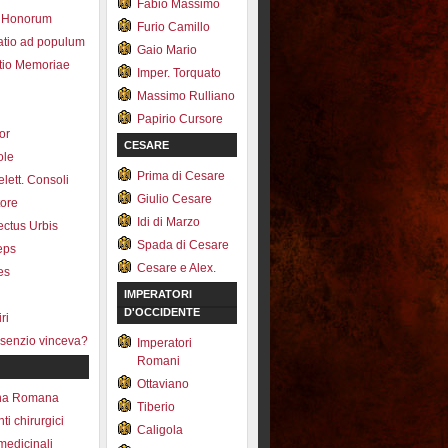
Fabio Massimo
 Honorum
Furio Camillo
atio ad populum
Gaio Mario
io Memoriae
Imper. Torquato
Massimo Rulliano
Papirio Cursore
tor
CESARE
ole
Prima di Cesare
lett. Consoli
Giulio Cesare
tore
Idi di Marzo
fectus Urbis
Spada di Cesare
ceps
Cesare e Alex.
es
IMPERATORI
D'OCCIDENTE
ri
senzio vinceva?
Imperatori
Romani
Ottaviano
na Romana
Tiberio
ti chirurgici
Caligola
medicinali