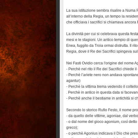
La sua istituzione sembra risalire a Numa 
all’interno della Regia, un tempo la residen
che officiava i sacrifici si chiamava ancor
La divinità per cui si celebrava questa festa
mesi e le stagioni. Un antico tempio di qu
Enea, fuggito da Troia ormai distrutta. Il ri
Regia, dove il Re dei Sacrifici spingeva sull
Nei Fasti Ovidio cerca l'origine del nome A
- Perchè nel rito il Re dei Sacrifici chiede
- Perchè l’ariete nero non andava spontanea
agantur)
- Perchè la vittima trema vedendo il coltell
. Perchè in antico in questa data si facevan
- Perchè anche il bestiame in antichità si
Secondo lo storico Rufio Festo, il nome pr
- da quello delle vittime, agoniae, dal verb
- o dal nome del gioco agonium, così detto
greco);
- o perchè Agonius indicava il Dio che pres