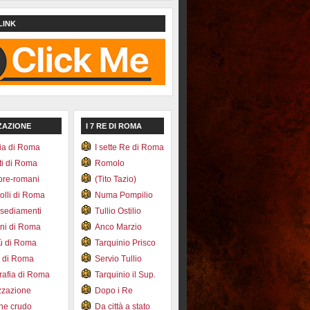
LINK
ZAZIONE
I 7 RE DI ROMA
ia di Roma
I sette Re di Roma
ti di Roma
Romolo
pre-romani
(Tito Tazio)
colli di Roma
Numa Pompilio
nsediamenti
Tullio Ostilio
ini di Roma
Anco Marzio
bù di Roma
Tarquinio Prisco
e di Roma
Servio Tullio
afia di Roma
Tarquinio il Sup.
zzazione
Dopo i Re
one crudo
Da città a stato