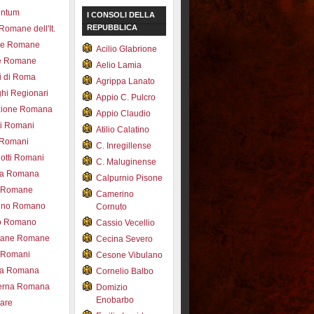
entum
I CONSOLI DELLA
REPUBBLICA
 Romane dell'It.
ce Romane
Acilio Glabrione
e Romane
Aelio Lamia
i di Roma
Agrippa Lanato
hi Regionari
Appio C. Pulcro
azione Romana
Appio Claudio
ti Romani
Atilio Calatino
 Romani
C. Inregillense
otti Romani
C. Maluginense
ica Romana
Calpurnio Pisone
e Romane
Camerino
rdino Romano
Cornuto
zo Romano
Cassio Vecellio
tane Romane
Cecina Severo
i Romani
Cesone Vibulano
ea Romana
Cornelio Balbo
erna Romana
Domizio
Enobarbo
nare