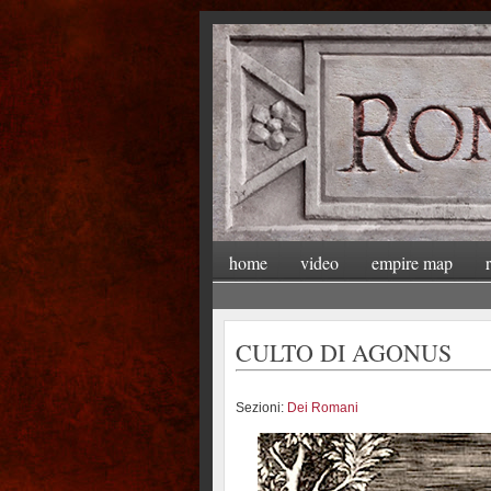
home
video
empire map
CULTO DI AGONUS
Sezioni:
Dei Romani