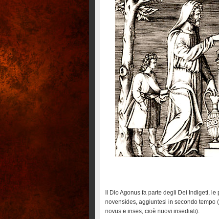
Il Dio Agonus fa parte degli Dei Indigeti, l
novensides, aggiuntesi in secondo tempo (i
novus e inses, cioè nuovi insediati).