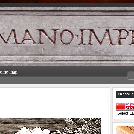
rome map
TRANSLA