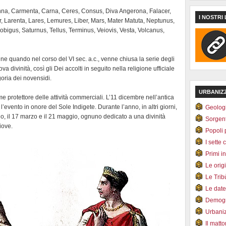
enna, Carmenta, Carna, Ceres, Consus, Diva Angerona, Falacer,
I NOSTRI 
er, Larenta, Lares, Lemures, Liber, Mars, Mater Matuta, Neptunus,
bigus, Saturnus, Tellus, Terminus, Veiovis, Vesta, Volcanus,
ne quando nel corso del VI sec. a.c., venne chiusa la serie degli
 divinità, così gli Dei accolti in seguito nella religione ufficiale
oria dei novensidi.
URBANIZ
 protettore delle attività commerciali. L’11 dicembre nell’antica
evento in onore del Sole Indigete. Durante l’anno, in altri giorni,
Geolog
aio, il 17 marzo e il 21 maggio, ognuno dedicato a una divinità
Sorgen
iove.
Popoli 
I sette 
Primi i
Le orig
Le Tri
Le dat
Demogr
Urbani
Il matt