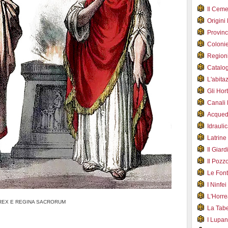
Il Cem
Origini
Provin
Coloni
Region
Catalog
L'abit
Gli Hor
Canali
Acqued
Idraul
Latrin
Il Gia
Il Poz
Le Fon
I Ninfe
L'Horr
REX E REGINA SACRORUM
La Tab
I Lupa