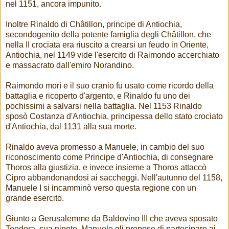
nel 1151, ancora impunito.
Inoltre Rinaldo di Châtillon, principe di Antiochia,
secondogenito della potente famiglia degli Châtillon, che
nella II crociata era riuscito a crearsi un feudo in Oriente,
Antiochia, nel 1149 vide l'esercito di Raimondo accerchiato
e massacrato dall'emiro Norandino.
Raimondo morì e il suo cranio fu usato come ricordo della
battaglia e ricoperto d'argento, e Rinaldo fu uno dei
pochissimi a salvarsi nella battaglia. Nel 1153 Rinaldo
sposò Costanza d'Antiochia, principessa dello stato crociato
d'Antiochia, dal 1131 alla sua morte.
Rinaldo aveva promesso a Manuele, in cambio del suo
riconoscimento come Principe d'Antiochia, di consegnare
Thoros alla giustizia, e invece insieme a Thoros attaccò
Cipro abbandonandosi ai saccheggi. Nell'autunno del 1158,
Manuele I si incamminò verso questa regione con un
grande esercito.
Giunto a Gerusalemme da Baldovino III che aveva sposato
Teodora, sua nipote, Manuele gli propose di partecipare ai