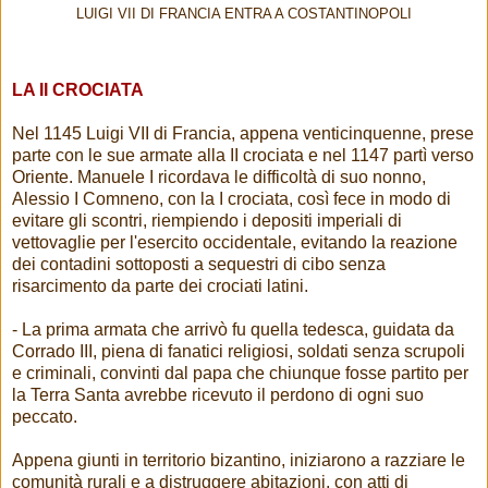
LUIGI VII DI FRANCIA ENTRA A COSTANTINOPOLI
LA II CROCIATA
Nel 1145 Luigi VII di Francia, appena venticinquenne, prese
parte con le sue armate alla II crociata e nel 1147 partì verso
Oriente. Manuele I ricordava le difficoltà di suo nonno,
Alessio I Comneno, con la I crociata, così fece in modo di
evitare gli scontri, riempiendo i depositi imperiali di
vettovaglie per l'esercito occidentale, evitando la reazione
dei contadini sottoposti a sequestri di cibo senza
risarcimento da parte dei crociati latini.
- La prima armata che arrivò fu quella tedesca, guidata da
Corrado III, piena di fanatici religiosi, soldati senza scrupoli
e criminali, convinti dal papa che chiunque fosse partito per
la Terra Santa avrebbe ricevuto il perdono di ogni suo
peccato.
Appena giunti in territorio bizantino, iniziarono a razziare le
comunità rurali e a distruggere abitazioni, con atti di