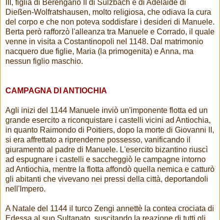
III, figlia di Berengario II di Sulzbach e di Adelaide di
Dießen-Wolfratshausen, molto religiosa, che odiava la cura
del corpo e che non poteva soddisfare i desideri di Manuele.
Berta però rafforzò l'alleanza tra Manuele e Corrado, il quale
venne in visita a Costantinopoli nel 1148. Dal matrimonio
nacquero due figlie, Maria (la primogenita) e Anna, ma
nessun figlio maschio.
CAMPAGNA DI ANTIOCHIA
Agli inizi del 1144 Manuele inviò un'imponente flotta ed un
grande esercito a riconquistare i castelli vicini ad Antiochia,
in quanto Raimondo di Poitiers, dopo la morte di Giovanni II,
si era affrettato a riprenderne possesso, vanificando il
giuramento al padre di Manuele. L'esercito bizantino riuscì
ad espugnare i castelli e saccheggiò le campagne intorno
ad Antiochia, mentre la flotta affondò quella nemica e catturò
gli abitanti che vivevano nei pressi della città, deportandoli
nell'Impero.
A Natale del 1144 il turco Zengi annettè la contea crociata di
Edessa al suo Sultanato, suscitando la reazione di tutti gli