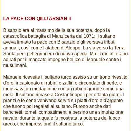
LA PACE CON QILIJ ARSIAN II
Bisanzio era al massimo della sua potenza, dopo la
catastrofica battaglia di Manzicerta del 1071: il sultano
aveva firmato la pace con Bisanzio e gli versava tributi
annuali, così come l'atabeg di Aleppo. La via verso la Terra
Santa per i pellegrini era di nuovo aperta. Ma i crociati erano
adirati per il mancato impegno bellico di Manuele contro i
musulmani.
Manuele ricevette il sultano turco assiso su un trono rivestito
d'oro, incastonato di rubini e zaffiri e circondato di perle, e
indossava un medaglione con un rubino grande come una
mela. Il sultano rimase a Costantinopoli per ottanta giorni. I
pranzi e le cene venivano serviti su piatti d'oro e d'argento
che furono poi regalati al sultano. Furono anche dati
banchetti, tornei, combattimenti e persino una simulazione
navale, durante la quale fu mostrata la potenza del fuoco
greco, che impressionò il sultano turco.