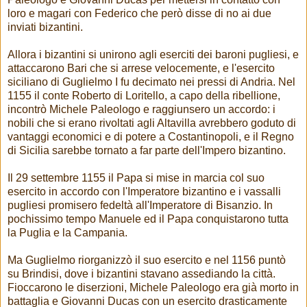
loro e magari con Federico che però disse di no ai due
inviati bizantini.
Allora i bizantini si unirono agli eserciti dei baroni pugliesi, e
attaccarono Bari che si arrese velocemente, e l'esercito
siciliano di Guglielmo I fu decimato nei pressi di Andria. Nel
1155 il conte Roberto di Loritello, a capo della ribellione,
incontrò Michele Paleologo e raggiunsero un accordo: i
nobili che si erano rivoltati agli Altavilla avrebbero goduto di
vantaggi economici e di potere a Costantinopoli, e il Regno
di Sicilia sarebbe tornato a far parte dell'Impero bizantino.
Il 29 settembre 1155 il Papa si mise in marcia col suo
esercito in accordo con l'Imperatore bizantino e i vassalli
pugliesi promisero fedeltà all'Imperatore di Bisanzio. In
pochissimo tempo Manuele ed il Papa conquistarono tutta
la Puglia e la Campania.
Ma Guglielmo riorganizzò il suo esercito e nel 1156 puntò
su Brindisi, dove i bizantini stavano assediando la città.
Fioccarono le diserzioni, Michele Paleologo era già morto in
battaglia e Giovanni Ducas con un esercito drasticamente