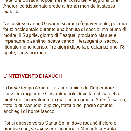
fratello a Costantinopoli ma nel corso del viaggio anche
Andronico (designato erede al trono) morì della stessa
malattia.
Nello stesso anno Giovanni si ammalò gravemente, per una
ferita accidentale durante una battuta di caccia, ma prima di
morire, il 5 aprile, giorno di Pasqua, proclamò Manuele
imperatore bizantino, scavalcando il terzogenito Isacco,
ritenuto meno idoneo. Tre giorni dopo la proclamazione, l'8
aprile, Giovanni morì.
L'INTERVENTO DI AXUCH
In breve tempo Axuch, il grande amico dell'imperatore
Giovanni raggiunse Costantinopoli, dove la notizia della
morte dell'Imperatore non era ancora giunta. Arrestò Isacco,
fratello di Manuele, e lo zio, fratello del padre defunto,
anch'egli di nome Isacco.
Poi si diresse verso Santa Sofia, dove radunò il clero e
promise che, se avessero incoronato Manuele a Santa