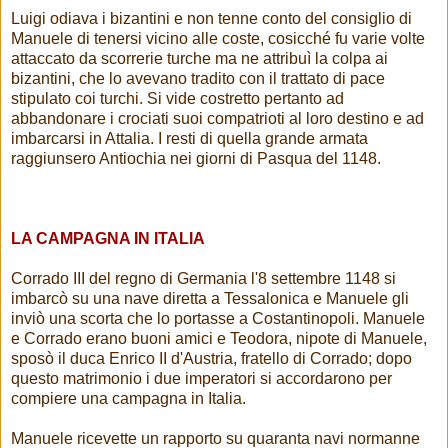
Luigi odiava i bizantini e non tenne conto del consiglio di
Manuele di tenersi vicino alle coste, cosicché fu varie volte
attaccato da scorrerie turche ma ne attribuì la colpa ai
bizantini, che lo avevano tradito con il trattato di pace
stipulato coi turchi. Si vide costretto pertanto ad
abbandonare i crociati suoi compatrioti al loro destino e ad
imbarcarsi in Attalia. I resti di quella grande armata
raggiunsero Antiochia nei giorni di Pasqua del 1148.
LA CAMPAGNA IN ITALIA
Corrado III del regno di Germania l'8 settembre 1148 si
imbarcò su una nave diretta a Tessalonica e Manuele gli
inviò una scorta che lo portasse a Costantinopoli. Manuele
e Corrado erano buoni amici e Teodora, nipote di Manuele,
sposò il duca Enrico II d'Austria, fratello di Corrado; dopo
questo matrimonio i due imperatori si accordarono per
compiere una campagna in Italia.
Manuele ricevette un rapporto su quaranta navi normanne