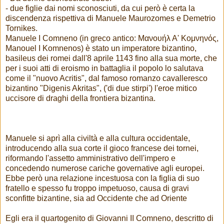
- due figlie dai nomi sconosciuti, da cui però è certa la
discendenza rispettiva di Manuele Maurozomes e Demetrio
Tornikes.
Manuele I Comneno (in greco antico: Μανουήλ Α' Κομνηνός,
Manouel I Komnenos) è stato un imperatore bizantino,
basileus dei romei dall'8 aprile 1143 fino alla sua morte, che
per i suoi atti di eroismo in battaglia il popolo lo salutava
come il "nuovo Acritis", dal famoso romanzo cavalleresco
bizantino "Digenis Akritas", ('di due stirpi') l'eroe mitico
uccisore di draghi della frontiera bizantina.
Manuele si aprì alla civiltà e alla cultura occidentale,
introducendo alla sua corte il gioco francese dei tornei,
riformando l'assetto amministrativo dell'impero e
concedendo numerose cariche governative agli europei.
Ebbe però una relazione incestuosa con la figlia di suo
fratello e spesso fu troppo impetuoso, causa di gravi
sconfitte bizantine, sia ad Occidente che ad Oriente
Egli era il quartogenito di Giovanni II Comneno, descritto di