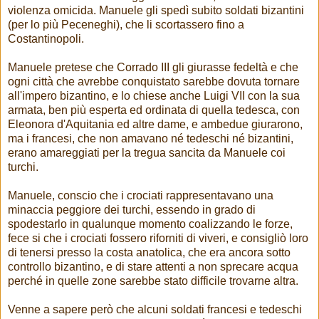
violenza omicida. Manuele gli spedì subito soldati bizantini
(per lo più Peceneghi), che li scortassero fino a
Costantinopoli.
Manuele pretese che Corrado III gli giurasse fedeltà e che
ogni città che avrebbe conquistato sarebbe dovuta tornare
all'impero bizantino, e lo chiese anche Luigi VII con la sua
armata, ben più esperta ed ordinata di quella tedesca, con
Eleonora d'Aquitania ed altre dame, e ambedue giurarono,
ma i francesi, che non amavano né tedeschi né bizantini,
erano amareggiati per la tregua sancita da Manuele coi
turchi.
Manuele, conscio che i crociati rappresentavano una
minaccia peggiore dei turchi, essendo in grado di
spodestarlo in qualunque momento coalizzando le forze,
fece si che i crociati fossero riforniti di viveri, e consigliò loro
di tenersi presso la costa anatolica, che era ancora sotto
controllo bizantino, e di stare attenti a non sprecare acqua
perché in quelle zone sarebbe stato difficile trovarne altra.
Venne a sapere però che alcuni soldati francesi e tedeschi