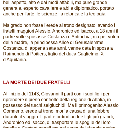
bell'aspetto, alto e dai modi affabili, ma pure grande
generale, esperto cavaliere e abile diplomatico, portato
anche per l'arte, le scienze, la retorica e la teologia.
Malgrado non fosse l'erede al trono designato, avendo i
fratelli maggiori Alessio, Andronico ed Isacco, a 18 anni il
padre volle sposasse Costanza d'Antiochia, ma per volere
della madre, la principessa Alice di Gerusalemme,
Costanza, di appena sette anni, venne data in sposa a
Raimondo di Poitiers, figlio del duca Guglielmo IX
d'Aquitania.
LA MORTE DEI DUE FRATELLI
All'inizio del 1143, Giovanni II partì con i suoi figli per
riprendere il pieno controllo della regione di Attalia, in
possesso dei turchi selgiuchidi. Ma il primogenito Alessio
Comneno, erede al trono, morì a causa di una febbre
durante il viaggio. Il padre ordinò ai due figli più grandi,
Andronico ed Isacco, di trasportare le spoglie del loro