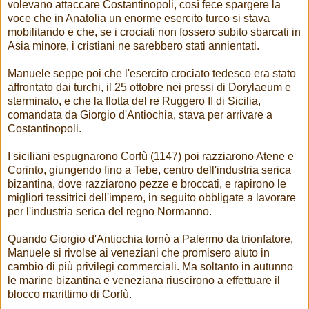
volevano attaccare Costantinopoli, così fece spargere la
voce che in Anatolia un enorme esercito turco si stava
mobilitando e che, se i crociati non fossero subito sbarcati in
Asia minore, i cristiani ne sarebbero stati annientati.
Manuele seppe poi che l'esercito crociato tedesco era stato
affrontato dai turchi, il 25 ottobre nei pressi di Dorylaeum e
sterminato, e che la flotta del re Ruggero II di Sicilia,
comandata da Giorgio d'Antiochia, stava per arrivare a
Costantinopoli.
I siciliani espugnarono Corfù (1147) poi razziarono Atene e
Corinto, giungendo fino a Tebe, centro dell'industria serica
bizantina, dove razziarono pezze e broccati, e rapirono le
migliori tessitrici dell'impero, in seguito obbligate a lavorare
per l'industria serica del regno Normanno.
Quando Giorgio d'Antiochia tornò a Palermo da trionfatore,
Manuele si rivolse ai veneziani che promisero aiuto in
cambio di più privilegi commerciali. Ma soltanto in autunno
le marine bizantina e veneziana riuscirono a effettuare il
blocco marittimo di Corfù.