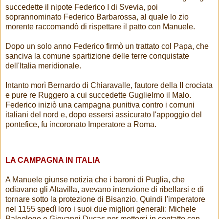
succedette il nipote Federico I di Svevia, poi
soprannominato Federico Barbarossa, al quale lo zio
morente raccomandò di rispettare il patto con Manuele.
Dopo un solo anno Federico firmò un trattato col Papa, che
sanciva la comune spartizione delle terre conquistate
dell'Italia meridionale.
Intanto morì Bernardo di Chiaravalle, fautore della II crociata
e pure re Ruggero a cui succedette Guglielmo il Malo.
Federico iniziò una campagna punitiva contro i comuni
italiani del nord e, dopo essersi assicurato l'appoggio del
pontefice, fu incoronato Imperatore a Roma.
LA CAMPAGNA IN ITALIA
A Manuele giunse notizia che i baroni di Puglia, che
odiavano gli Altavilla, avevano intenzione di ribellarsi e di
tornare sotto la protezione di Bisanzio. Quindi l'imperatore
nel 1155 spedì loro i suoi due migliori generali: Michele
Paleologo e Giovanni Ducas per mettersi in contatto con