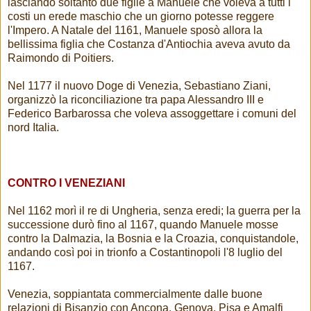
lasciando soltanto due figlie a Manuele che voleva a tutti i
costi un erede maschio che un giorno potesse reggere
l'Impero. A Natale del 1161, Manuele sposò allora la
bellissima figlia che Costanza d'Antiochia aveva avuto da
Raimondo di Poitiers.
Nel 1177 il nuovo Doge di Venezia, Sebastiano Ziani,
organizzò la riconciliazione tra papa Alessandro III e
Federico Barbarossa che voleva assoggettare i comuni del
nord Italia.
CONTRO I VENEZIANI
Nel 1162 morì il re di Ungheria, senza eredi; la guerra per la
successione durò fino al 1167, quando Manuele mosse
contro la Dalmazia, la Bosnia e la Croazia, conquistandole,
andando così poi in trionfo a Costantinopoli l'8 luglio del
1167.
Venezia, soppiantata commercialmente dalle buone
relazioni di Bisanzio con Ancona, Genova, Pisa e Amalfi