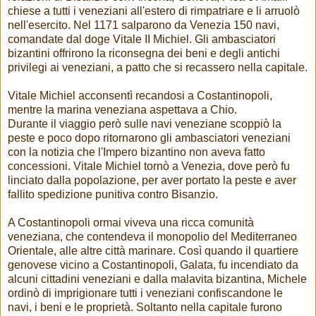
chiese a tutti i veneziani all'estero di rimpatriare e li arruolò
nell'esercito. Nel 1171 salparono da Venezia 150 navi,
comandate dal doge Vitale II Michiel. Gli ambasciatori
bizantini offrirono la riconsegna dei beni e degli antichi
privilegi ai veneziani, a patto che si recassero nella capitale.
Vitale Michiel acconsentì recandosi a Costantinopoli,
mentre la marina veneziana aspettava a Chio.
Durante il viaggio però sulle navi veneziane scoppiò la
peste e poco dopo ritornarono gli ambasciatori veneziani
con la notizia che l'Impero bizantino non aveva fatto
concessioni. Vitale Michiel tornò a Venezia, dove però fu
linciato dalla popolazione, per aver portato la peste e aver
fallito spedizione punitiva contro Bisanzio.
A Costantinopoli ormai viveva una ricca comunità
veneziana, che contendeva il monopolio del Mediterraneo
Orientale, alle altre città marinare. Così quando il quartiere
genovese vicino a Costantinopoli, Galata, fu incendiato da
alcuni cittadini veneziani e dalla malavita bizantina, Michele
ordinò di imprigionare tutti i veneziani confiscandone le
navi, i beni e le proprietà. Soltanto nella capitale furono