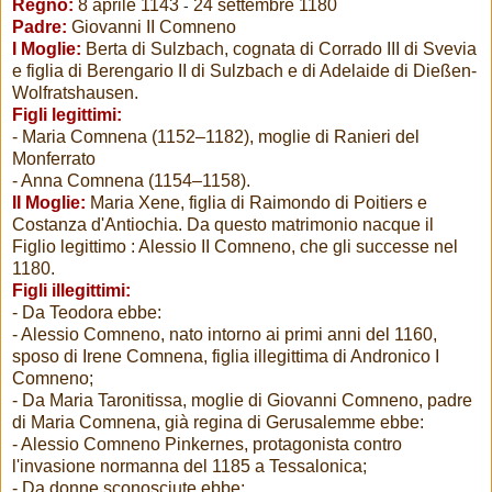
Regno:
8 aprile
1143
24 settembre
1180
-
Padre:
Giovanni II Comneno
I Moglie:
Berta di Sulzbach, cognata di Corrado III di Svevia
e figlia di Berengario II di Sulzbach e di Adelaide di Dießen-
Wolfratshausen.
Figli legittimi:
- Maria Comnena (1152–1182), moglie di Ranieri del
Monferrato
- Anna Comnena (1154–1158).
II Moglie:
Maria Xene, figlia di Raimondo di Poitiers e
Costanza d'Antiochia. Da questo matrimonio nacque il
Figlio legittimo : Alessio II Comneno, che gli successe nel
1180.
Figli illegittimi:
- Da Teodora ebbe:
- Alessio Comneno, nato intorno ai primi anni del 1160,
sposo di Irene Comnena, figlia illegittima di Andronico I
Comneno;
- Da Maria Taronitissa, moglie di Giovanni Comneno, padre
di Maria Comnena, già regina di Gerusalemme ebbe:
- Alessio Comneno Pinkernes, protagonista contro
l'invasione normanna del 1185 a Tessalonica;
- Da donne sconosciute ebbe: