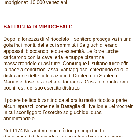
imprigionati 10.000 veneziani.
BATTAGLIA DI MIRIOCEFALO
Dopo la fortezza di Miriocefalo il sentiero proseguiva in una
gola fra i monti, dalle cui sommità i Selgiuchidi erano
appostati, bloccando le due estremità. Le forze turche
caricarono con la cavalleria le truppe bizantine,
massacrandole quasi tutte. Comunque il sultano turco offrì
la pace a condizioni assai vantaggiose, chiedendo solo la
distruzione delle fortificazioni di Dorileo e di Subleo e
Manuele dovette accettare, tornano a Costantinopoli con i
pochi resti del suo esercito distrutto.
Il potere bellico bizantino da allora fu molto ridotto a parte
alcuni sprazzi, come nella Battaglia di Hyelion e Leimocheir
in cui sconfiggerà l'esercito selgiuchide, quasi
annientandolo.
Nel 1174 Norandino morì e ì due principi turchi
danishmendidi temendo i turchi selgiuchidi, si recarono a