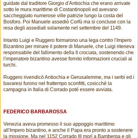
guidate dal traditore Giorgio d'Antiochia che erano arrivate
sotto le mura marittime di Costantinopoli ed avevano
saccheggiato numerose ville patrizie lungo la costa del
Bosforo. Poi Manuele assediò Corfù ma si concluse con la
resa degli assediati solamente nel settembre del 1149.
Intanto Luigi e Ruggero formarono una lega contro l'Impero
Bizantino per minare il potere di Manuele, che Luigi riteneva
responsabile del fallimento della II crociata, sostenendo che
l'imperatore bizantino avesse fornito informazioni cruciali ai
turchi.
Ruggero rivendicò Antiochia e Gerusalemme, ma i serbi ed i
bavaresi furono nel frattempo sconfitti, cosicché la
campagna in Italia di Corrado poté essere avviata.
FEDERICO BARBAROSSA
Venezia aveva promesso il suo appoggio marittimo
all'Impero bizantino, e anche il Papa era pronto a sostenere
la missione. Ma nel 1152 Corrado III morì a Bamberga e gli