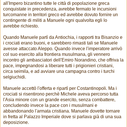
all'Impero bizantino tutte le città di popolazione greca
conquistate in precedenza, avrebbe fermato le incursioni
turcomanne in territori greco ed avrebbe dovuto fornire un
contingente di militi a Manuele ogni qualvolta egli lo
avrebbe richiesto.
Quando Manuele partì da Antiochia, i rapporti tra Bisanzio e
i crociati erano buoni, e sarebbero rimasti tali se Manuele
avesse attaccato Aleppo. Quando invece l'imperatore arrivò
col suo esercito alla frontiera musulmana, gli vennero
incontro gli ambasciatori dell'Emiro Norandino, che offriva la
pace, impegnandosi a liberare tutti i prigionieri cristiani,
circa seimila, e ad avviare una campagna contro i turchi
selgiuchidi.
Manuele accettò l'offerta e ripartì per Costantinopoli. Ma i
crociati si risentirono perchè Michele aveva percorso tutta
l'Asia minore con un grande esercito, senza combattere,
concludendo invece la pace con i musulmani e
abbandonando l'armata cristiana. Manuele dovette tornare
in fretta al Palazzo Imperiale dove si parlava già di una sua
deposizione.