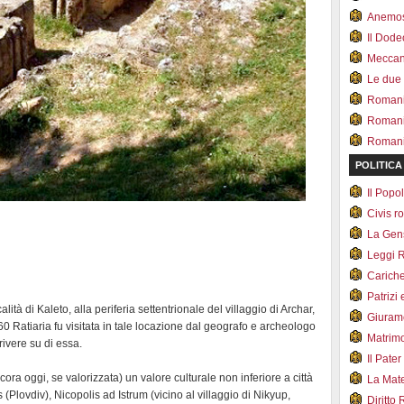
Anemo
Il Dod
Meccan.
Le due
Romani 
Romani
Romani 
POLITICA
Il Pop
Civis 
La Ge
Leggi 
Carich
Patrizi 
calità di Kaleto, alla periferia settentrionale del villaggio di Archar,
Giuram
860 Ratiaria fu visitata in tale locazione dal geografo e archeologo
Matrim
rivere su di essa.
Il Pater
ra oggi, se valorizzata) un valore culturale non inferiore a città
La Mate
Plovdiv), Nicopolis ad Istrum (vicino al villaggio di Nikyup,
Diritto