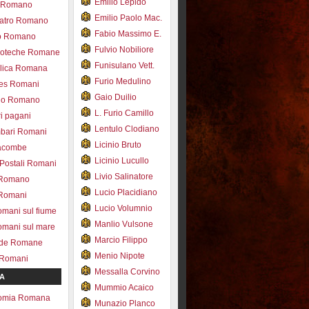
Emilio Lepido
co Romano
Emilio Paolo Mac.
eatro Romano
Fabio Massimo E.
ro Romano
Fulvio Nobiliore
lioteche Romane
Funisulano Vett.
ilica Romana
Furio Medulino
des Romani
Gaio Duilio
pio Romano
L. Furio Camillo
ri pagani
Lentulo Clodiano
mbari Romani
Licinio Bruto
acombe
Licinio Lucullo
 Postali Romani
Livio Salinatore
 Romano
Lucio Placidiano
 Romani
Lucio Volumnio
omani sul fiume
Manlio Vulsone
omani sul mare
Marcio Filippo
ade Romane
Menio Nipote
 Romani
Messalla Corvino
A
Mummio Acaico
omia Romana
Munazio Planco