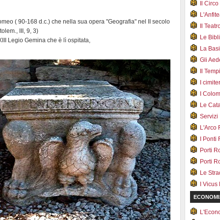
Il Cir
L'Anfit
meo ( 90-168 d.c.) che nella sua opera "Geografia" nel II secolo
Il Teat
lem., III, 9, 3)
Le Bib
a XIII Legio Gemina che è lì ospitata,
La Bas
Gli Ae
Il Tem
I cimite
I Colo
Le Cat
Servizi
L'Arco
I Ponti
Porti R
Porti R
Le Str
I Vicus
ECONOMI
L'Econ