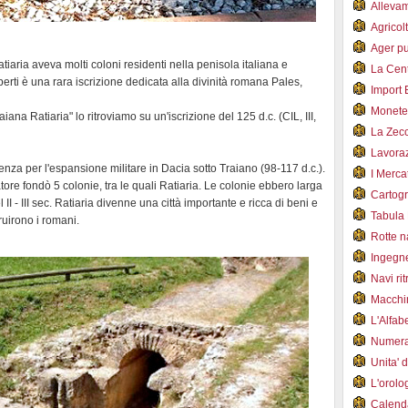
Alleva
Agricol
Ager pu
Ratiaria aveva molti coloni residenti nella penisola italiana e
La Cent
eperti è una rara iscrizione dedicata alla divinità romana Pales,
Import 
Monet
aiana Ratiaria" lo ritroviamo su un'iscrizione del 125 d.c. (CIL, III,
La Zec
Lavoraz
za per l'espansione militare in Dacia sotto Traiano (98-117 d.c.).
I Merca
tore fondò 5 colonie, tra le quali Ratiaria. Le colonie ebbero larga
Cartogr
I - III sec. Ratiaria divenne una città importante e ricca di beni e
Tabula 
ruirono i romani.
Rotte 
Ingegn
Navi ri
Macchi
L'Alfa
Numer
Unita' 
L'orol
Calend