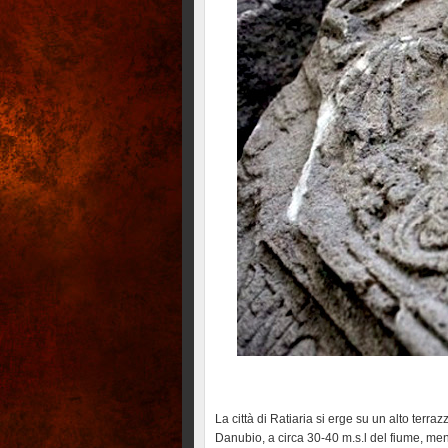
La città di Ratiaria si erge su un alto terra
Danubio, a circa 30-40 m.s.l del fiume, men