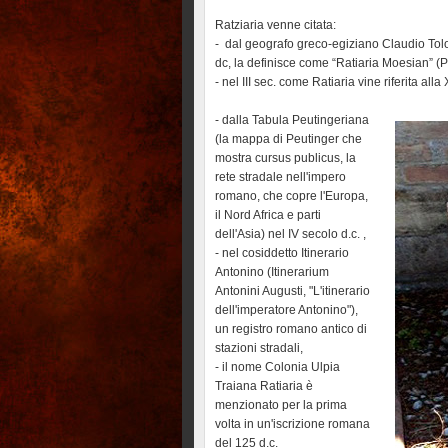
Ratziaria venne citata:
- dal geografo greco-egiziano Claudio Tolo
dc, la definisce come “Ratiaria Moesian” (Pto
- nel III sec. come Ratiaria vine riferita all
- dalla Tabula Peutingeriana
(la mappa di Peutinger che
mostra cursus publicus, la
rete stradale nell'impero
romano, che copre l'Europa,
il Nord Africa e parti
dell'Asia) nel IV secolo d.c. ,
- nel cosiddetto Itinerario
Antonino (Itinerarium
Antonini Augusti, "L'itinerario
dell'imperatore Antonino"),
un registro romano antico di
stazioni stradali,
- il nome Colonia Ulpia
Traiana Ratiaria è
menzionato per la prima
volta in un'iscrizione romana
del 125 d.c.