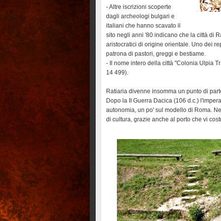
- Altre iscrizioni scoperte
dagli archeologi bulgari e
italiani che hanno scavato il
sito negli anni '80 indicano che la città di 
aristocratici di origine orientale. Uno dei r
patrona di pastori, greggi e bestiame.
- Il nome intero della città "Colonia Ulpia Tr
14 499).
Ratiaria divenne insomma un punto di parten
Dopo la II Guerra Dacica (106 d.c.) l'impera
autonomia, un po' sul modello di Roma. Nel I
di cultura, grazie anche al porto che vi cost