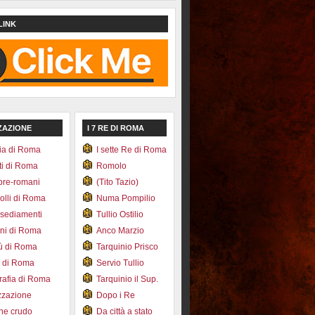
LINK
ZAZIONE
I 7 RE DI ROMA
ia di Roma
I sette Re di Roma
ti di Roma
Romolo
pre-romani
(Tito Tazio)
colli di Roma
Numa Pompilio
nsediamenti
Tullio Ostilio
ini di Roma
Anco Marzio
bù di Roma
Tarquinio Prisco
e di Roma
Servio Tullio
afia di Roma
Tarquinio il Sup.
zzazione
Dopo i Re
one crudo
Da città a stato