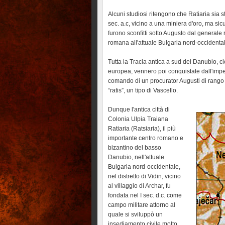
Alcuni studiosi ritengono che Ratiaria sia st
sec. a.c, vicino a una miniera d'oro, ma sic
furono sconfitti sotto Augusto dal generale 
romana all'attuale Bulgaria nord-occidenta
Tutta la Tracia antica a sud del Danubio, cio
europea, vennero poi conquistate dall'impe
comando di un procurator Augusti di rango 
“ratis”, un tipo di Vascello.
Dunque l'antica città di
Colonia Ulpia Traiana
Ratiaria (Ratsiaria), il più
importante centro romano e
bizantino del basso
Danubio, nell'attuale
Bulgaria nord-occidentale,
nel distretto di Vidin, vicino
al villaggio di Archar, fu
fondata nel I sec. d.c. come
campo militare attorno al
quale si sviluppò un
insediamento civile molto