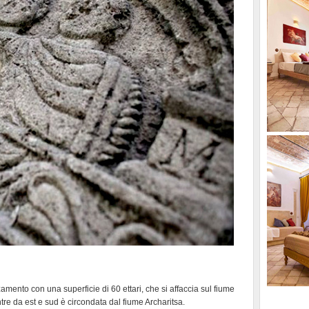
zzamento con una superficie di 60 ettari, che si affaccia sul fiume
tre da est e sud è circondata dal fiume Archaritsa.