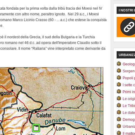
ata fondata per la prima volta dalla tribù tracia dei Moesi nel IV
I NOSTRI 
uramente con altro nome, peraltro ignoto. Nel 29 a.c., i Moesi
romano Marco Licinio Crasso (60 - ... a.c.) che estese la conquista
le.
è il nordest della Grecia, il sud della Bulgaria e la Turchia
ro romano nel 46 d.c. ad opera dell'Imperatore Claudio sotto il
consolare. Il nome “Ratiaria” vine interpretato come derivante da
URBANIZ
Geolog
Sorgen
Popoli 
I sette 
Primi i
Le orig
Le Tri
Le dat
Demogr
Urbani
Il matt