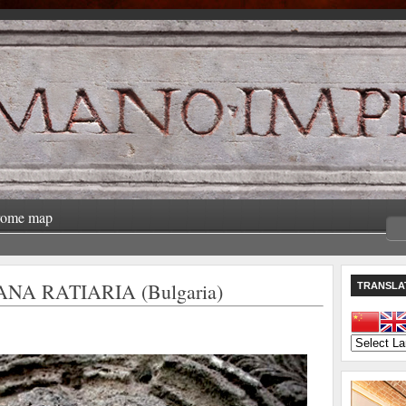
rome map
NA RATIARIA (Bulgaria)
TRANSLA