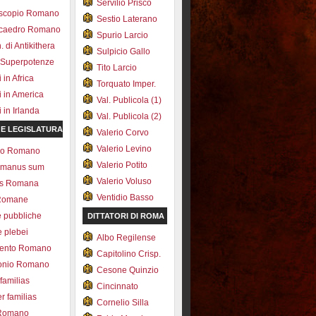
Servilio Prisco
scopio Romano
Sestio Laterano
ecaedro Romano
Spurio Larcio
 di Antikithera
Sulpicio Gallo
 Superpotenze
Tito Larcio
in Africa
Torquato Imper.
 in America
Val. Publicola (1)
in Irlanda
Val. Publicola (2)
 E LEGISLATURA
Valerio Corvo
Valerio Levino
olo Romano
Valerio Potito
romanus sum
Valerio Voluso
ns Romana
Ventidio Basso
Romane
e pubbliche
DITTATORI DI ROMA
e plebei
Albo Regilense
ento Romano
Capitolino Crisp.
onio Romano
Cesone Quinzio
 familias
Cincinnato
r familias
Cornelio Silla
 Romano