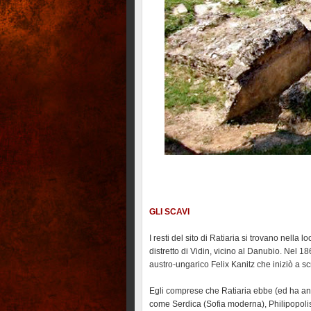
GLI SCAVI
I resti del sito di Ratiaria si trovano nella lo
distretto di Vidin, vicino al Danubio. Nel 1
austro-ungarico Felix Kanitz che iniziò a sc
Egli comprese che Ratiaria ebbe (ed ha anco
come Serdica (Sofia moderna), Philipopolis (