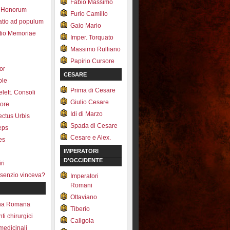
Fabio Massimo
 Honorum
Furio Camillo
atio ad populum
Gaio Mario
io Memoriae
Imper. Torquato
Massimo Rulliano
Papirio Cursore
tor
CESARE
ole
Prima di Cesare
lett. Consoli
Giulio Cesare
tore
Idi di Marzo
fectus Urbis
Spada di Cesare
ceps
Cesare e Alex.
es
IMPERATORI
D'OCCIDENTE
ri
senzio vinceva?
Imperatori
Romani
Ottaviano
na Romana
Tiberio
ti chirurgici
Caligola
medicinali