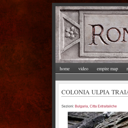
home
video
empire map
COLONIA ULPIA TRAIA
Sezioni:
Bulgaria
,
Citta Extraitaliche