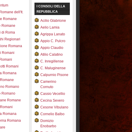
entum
I CONSOLI DELLA
REPUBBLICA
 Romane dell'It.
ce Romane
Acilio Glabrione
e Romane
Aelio Lamia
i di Roma
Agrippa Lanato
hi Regionari
Appio C. Pulcro
azione Romana
Appio Claudio
ti Romani
Atilio Calatino
 Romani
C. Inregillense
otti Romani
C. Maluginense
ica Romana
Calpurnio Pisone
e Romane
Camerino
rdino Romano
Cornuto
zo Romano
Cassio Vecellio
tane Romane
Cecina Severo
i Romani
Cesone Vibulano
ea Romana
Cornelio Balbo
erna Romana
Domizio
Enobarbo
nare