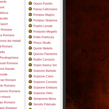
mento
Orazio Pulvillo
tura
Pansa Cetroniano
blicus
Pompeo Magno
uratio
Pompeo Strabone
Export
Popilio Lenate
e Romane
Postumio Megello
ca Romana
Potito Publicola
ione dei metalli
Prisco Strutto
ti Romani
Quinto Metello
afia
Quinzio Flaminino
Peutingeriana
Rutilio Censorio
navali Romane
Scipio Nasica Ser.
eria Navale
Scipione Barbato
trovate
Scipione Calvo
nari Romani
Scipione Cornelio
beto Romano
Scipione Emiliano
azione Romana
Scipione l'Afric.
di misura
Sempronio Bleso
ogio Romano
Servilio Fidenate
ario Romano