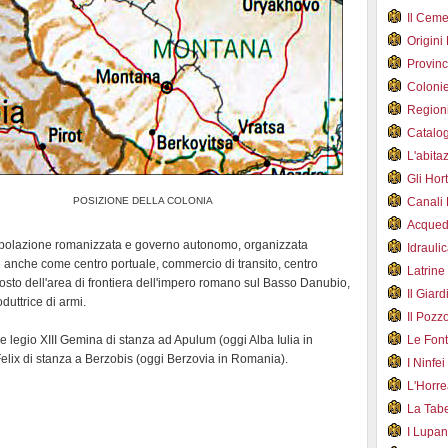
Il Cem
Origini
Provin
Coloni
Region
Catalog
L'abit
Gli Hor
POSIZIONE DELLA COLONIA
Canali
Acqued
popolazione romanizzata e governo autonomo, organizzata
Idraul
 anche come centro portuale, commercio di transito, centro
Latrin
osto dell'area di frontiera dell'impero romano sul Basso Danubio,
Il Gia
oduttrice di armi.
Il Poz
le legio XIII Gemina di stanza ad Apulum (oggi Alba Iulia in
Le Fon
 Felix di stanza a Berzobis (oggi Berzovia in Romania).
I Ninfe
L'Horr
La Tab
I Lupa