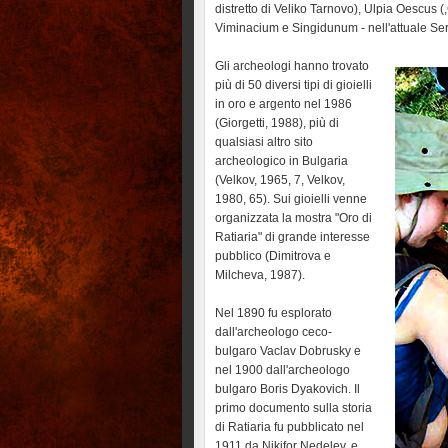
distretto di Veliko Tarnovo), Ulpia Oescus (,
Viminacium e Singidunum - nell'attuale Ser
Gli archeologi hanno trovato
più di 50 diversi tipi di gioielli
in oro e argento nel 1986
(Giorgetti, 1988), più di
qualsiasi altro sito
archeologico in Bulgaria
(Velkov, 1965, 7, Velkov,
1980, 65). Sui gioielli venne
organizzata la mostra "Oro di
Ratiaria" di grande interesse
pubblico (Dimitrova e
Milcheva, 1987).
Nel 1890 fu esplorato
dall'archeologo ceco-
bulgaro Vaclav Dobrusky e
nel 1900 dall'archeologo
bulgaro Boris Dyakovich. Il
primo documento sulla storia
di Ratiaria fu pubblicato nel
1911 da Nikifor Nedelev, e