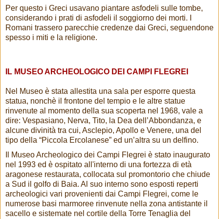
Per questo i Greci usavano piantare asfodeli sulle tombe,
considerando i prati di asfodeli il soggiorno dei morti. I
Romani trassero parecchie credenze dai Greci, seguendone
spesso i miti e la religione.
IL MUSEO ARCHEOLOGICO DEI CAMPI FLEGREI
Nel Museo è stata allestita una sala per esporre questa
statua, nonchè il frontone del tempio e le altre statue
rinvenute al momento della sua scoperta nel 1968, vale a
dire: Vespasiano, Nerva, Tito, la Dea dell’Abbondanza, e
alcune divinità tra cui, Asclepio, Apollo e Venere, una del
tipo della “Piccola Ercolanese” ed un’altra su un delfino.
Il Museo Archeologico dei Campi Flegrei è stato inaugurato
nel 1993 ed è ospitato all'interno di una fortezza di età
aragonese restaurata, collocata sul promontorio che chiude
a Sud il golfo di Baia. Al suo interno sono esposti reperti
archeologici vari provenienti dai Campi Flegrei, come le
numerose basi marmoree rinvenute nella zona antistante il
sacello e sistemate nel cortile della Torre Tenaglia del