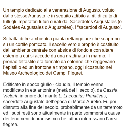
Un tempio dedicato alla venerazione di Augusto, voluto
dallo stesso Augusto, e in seguito adibito ai riti di culto di
tutti gli imperatori futuri curati dai Sacerdotes Augustales (o
Sodales Augustales o Augustales), i “sacerdoti di Augusto”
.
Si tratta di tre ambienti a pianta rettangolare che si aprono
su un cortile porticato. Il sacello vero e proprio è costituito
dall'ambiente centrale con abside di fondo e con altare
esterno a cui si accede da una gradinata in marmo. Il
pronao tetrastilo era formato da colonne che reggevano
l’epistilio ed un frontone a timpano, oggi ricostruito nel
Museo Archeologico dei Campi Flegrei.
Edificato in epoca giulio - claudia
, il tempio venne
modificato in età antonina (metà del II secolo), da
Cassia
Victoria
in onore del marito
L. Laecanius Primitivus
,
sacerdote Augustale dell’epoca di Marco Aurelio. Fu poi
distrutto alla fine del secolo, probabilmente da un terremoto
ed i suoi resti sono attualmente in parte sommersi a causa
dei fenomeni di bradisismo che tuttora interessano l’area
flegrea.