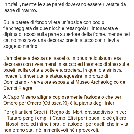
in tufelli, mentre le sue pareti dovevano essere rivestite da
lastre di marmo.
Sulla parete di fondo vi era un’abside con podio,
fiancheggiata da due nicchie rettangolari, intonacata e
dipinta di rosso sulla parte superiore della fronte, mentre nel
catino mostrava una decorazione in stucco con rilievi a
soggetto marino.
L’ambiente a destra del sacello, in opus reticulatum, era
decorato con rivestimenti in stucco ed intonaco dipinto sulle
pareti, sulla volta a botte e a crociera. In quello a sinistra
invece fu rinvenuta la statua equestre in bronzo di
Domiziano - Nerva ora esposta al Museo Archeologico dei
Campi Flegrei.
A Capo Miseno alligna copiosamente l'asfodelo che per
Omero per Omero (Odissea XI) è la pianta degli Inferi.
Per gli antichi Greci il Regno dei Morti era suddiviso in tre:
il Tartaro per gli empi, i Campi Elisi per i buoni, cioè gli eroi,
i filosofi ecc. ed infine i prati di asfodeli per quelli che in vita
non erano stati né immeritevoli né riprovevoli.