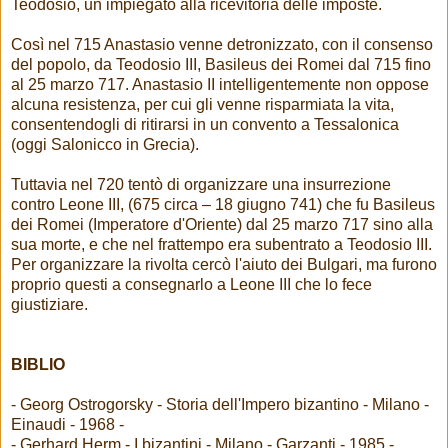
Teodosio, un impiegato alla ricevitoria delle imposte.
Così nel 715 Anastasio venne detronizzato, con il consenso
del popolo, da Teodosio III, Basileus dei Romei dal 715 fino
al 25 marzo 717. Anastasio II intelligentemente non oppose
alcuna resistenza, per cui gli venne risparmiata la vita,
consentendogli di ritirarsi in un convento a Tessalonica
(oggi Salonicco in Grecia).
Tuttavia nel 720 tentò di organizzare una insurrezione
contro Leone III, (675 circa – 18 giugno 741) che fu Basileus
dei Romei (Imperatore d'Oriente) dal 25 marzo 717 sino alla
sua morte, e che nel frattempo era subentrato a Teodosio III.
Per organizzare la rivolta cercò l'aiuto dei Bulgari, ma furono
proprio questi a consegnarlo a Leone III che lo fece
giustiziare.
BIBLIO
- Georg Ostrogorsky - Storia dell'Impero bizantino - Milano -
Einaudi - 1968 -
- Gerhard Herm - I bizantini - Milano - Garzanti - 1985 -