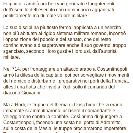
Filippico; cambiò anche i vari generali e luogotenenti
dell'esercito dell'esercito con uomini poco agganciati
politicamente ma di reale valore militare.
La sua disciplina piuttosto ferrea, applicata a un esercito
non più abituato al rigido sistema militare romano, incontrò
l'opposizione del popolo e del senato, che del resto
cominciavano a disapprovare anche il suo governo, troppo
sganciato, secondo i loro gusti e i loro usi, dall'autorità
militare.
Nel 714, per fronteggiare un attacco arabo a Costantinopoli,
armò la difesa della capitale, poi per sorvegliare i movimenti
del nemico e disturbarne i preparativi nei porti della Fenicia,
allestì una flotta che inviò a Rodi sotto il comando del
diacono Giovanni.
Ma a Rodi, le truppe del thema di Opsichion che vi erano
imbarcate si ammutinarono, uccisero il comandante e
veleggiarono contro la capitale. Così prima di giungere a
Costantinopoli, facendo una sosta nel porto di Adramitto,
sulla costa della Mesia, le truppe proclamarono imperatore