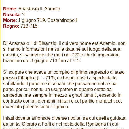
Nome:
Anastasio II, Arimeto
Nascita:
?
Morte:
1 giugno 719, Costantinopoli
Regno:
713-715
Di Anastasio II di Bisanzio, il cui vero nome era Artemio, non
si hanno informazioni nè sulla data nè sul luogo della sua
nascita, si sa invece che morì nel 720 e che fu imperatore
bizantino dal 3 giugno 713 fino al 715.
Si sa pure che aveva un compito di primo segretario di stato
presso Filippico (... - 713), e che poi riuscì a spodestarlo
sobillando il popolo e il senato che passarono dalla sua
parte, per cui non fu un usurpatore in quanto eletto da
ambedue, ma sempre in mezzo a gravi tumulti, essendo in
contrasto con gli elementi militari e col partito monotelitico,
diventato potente sotto Filippico.
Infatti dovette affrontare diverse rivolte, tra cui quella guidata
da un tal Giorgio a Forlì e nel resto della Romagna in cui