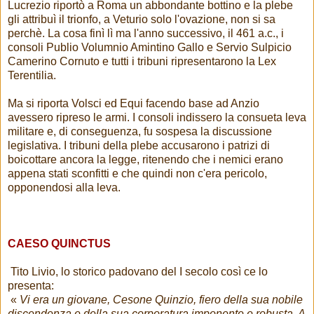
Lucrezio riportò a Roma un abbondante bottino e la plebe
gli attribuì il trionfo, a Veturio solo l'ovazione, non si sa
perchè. La cosa finì lì ma l'anno successivo, il 461 a.c., i
consoli Publio Volumnio Amintino Gallo e Servio Sulpicio
Camerino Cornuto e tutti i tribuni ripresentarono la Lex
Terentilia.
Ma si riporta Volsci ed Equi facendo base ad Anzio
avessero ripreso le armi. I consoli indissero la consueta leva
militare e, di conseguenza, fu sospesa la discussione
legislativa. I tribuni della plebe accusarono i patrizi di
boicottare ancora la legge, ritenendo che i nemici erano
appena stati sconfitti e che quindi non c'era pericolo,
opponendosi alla leva.
CAESO QUINCTUS
Tito Livio, lo storico padovano del I secolo così ce lo
presenta:
«
Vi era un giovane, Cesone Quinzio, fiero della sua nobile
discendenza e della sua corporatura imponente e robusta. A