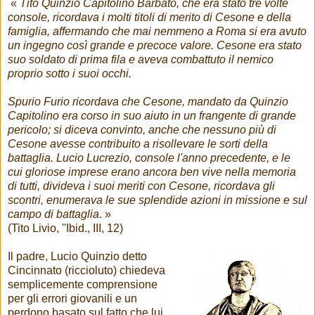
«
Tito Quinzio Capitolino Barbato, che era stato tre volte
console, ricordava i molti titoli di merito di Cesone e della
famiglia, affermando che mai nemmeno a Roma si era avuto
un ingegno così grande e precoce valore. Cesone era stato
suo soldato di prima fila e aveva combattuto il nemico
proprio sotto i suoi occhi.
Spurio Furio ricordava che Cesone, mandato da Quinzio
Capitolino era corso in suo aiuto in un frangente di grande
pericolo; si diceva convinto, anche che nessuno più di
Cesone avesse contribuito a risollevare le sorti della
battaglia. Lucio Lucrezio, console l'anno precedente, e le
cui gloriose imprese erano ancora ben vive nella memoria
di tutti, divideva i suoi meriti con Cesone, ricordava gli
scontri, enumerava le sue splendide azioni in missione e sul
campo di battaglia
. »
(Tito Livio, ''Ibid., III, 12)
Il padre, Lucio Quinzio detto
Cincinnato (riccioluto) chiedeva
semplicemente comprensione
per gli errori giovanili e un
perdono basato sul fatto che lui