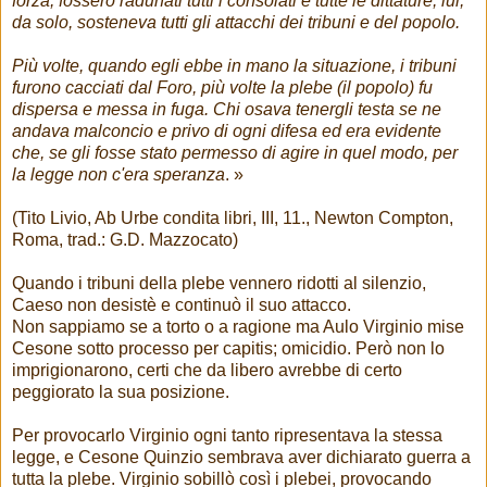
forza, fossero radunati tutti i consolati e tutte le dittature; lui,
da solo, sosteneva tutti gli attacchi dei tribuni e del popolo.
Più volte, quando egli ebbe in mano la situazione, i tribuni
furono cacciati dal Foro, più volte la plebe (il popolo) fu
dispersa e messa in fuga. Chi osava tenergli testa se ne
andava malconcio e privo di ogni difesa ed era evidente
che, se gli fosse stato permesso di agire in quel modo, per
la legge non c'era speranza
. »
(Tito Livio, Ab Urbe condita libri, III, 11., Newton Compton,
Roma, trad.: G.D. Mazzocato)
Quando i tribuni della plebe vennero ridotti al silenzio,
Caeso non desistè e continuò il suo attacco.
Non sappiamo se a torto o a ragione ma Aulo Virginio mise
Cesone sotto processo per capitis; omicidio. Però non lo
imprigionarono, certi che da libero avrebbe di certo
peggiorato la sua posizione.
Per provocarlo Virginio ogni tanto ripresentava la stessa
legge, e Cesone Quinzio sembrava aver dichiarato guerra a
tutta la plebe. Virginio sobillò così i plebei, provocando