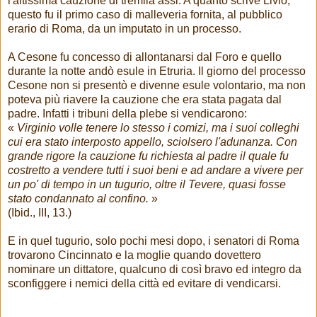
l'altissima cauzione di tremila assi. A quanto scrive Livio,
questo fu il primo caso di malleveria fornita, al pubblico
erario di Roma, da un imputato in un processo.
A Cesone fu concesso di allontanarsi dal Foro e quello
durante la notte andò esule in Etruria. Il giorno del processo
Cesone non si presentò e divenne esule volontario, ma non
poteva più riavere la cauzione che era stata pagata dal
padre. Infatti i tribuni della plebe si vendicarono:
«
Virginio volle tenere lo stesso i comizi, ma i suoi colleghi
cui era stato interposto appello, sciolsero l'adunanza. Con
grande rigore la cauzione fu richiesta al padre il quale fu
costretto a vendere tutti i suoi beni e ad andare a vivere per
un po' di tempo in un tugurio, oltre il Tevere, quasi fosse
stato condannato al confino.
»
(Ibid., III, 13.)
E in quel tugurio, solo pochi mesi dopo, i senatori di Roma
trovarono Cincinnato e la moglie quando dovettero
nominare un dittatore, qualcuno di così bravo ed integro da
sconfiggere i nemici della città ed evitare di vendicarsi.