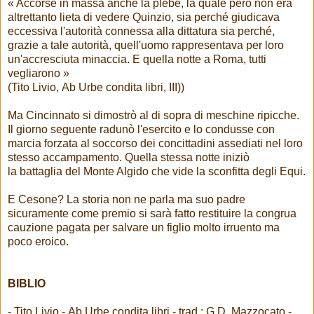
« Accorse in massa anche la plebe, la quale però non era
altrettanto lieta di vedere Quinzio, sia perché giudicava
eccessiva l'autorità connessa alla dittatura sia perché,
grazie a tale autorità, quell'uomo rappresentava per loro
un'accresciuta minaccia. E quella notte a Roma, tutti
vegliarono »
(Tito Livio, Ab Urbe condita libri, III))
Ma Cincinnato si dimostrò al di sopra di meschine ripicche.
Il giorno seguente radunò l'esercito e lo condusse con
marcia forzata al soccorso dei concittadini assediati nel loro
stesso accampamento. Quella stessa notte iniziò
la battaglia del Monte Algido che vide la sconfitta degli Equi.
E Cesone? La storia non ne parla ma suo padre
sicuramente come premio si sarà fatto restituire la congrua
cauzione pagata per salvare un figlio molto irruento ma
poco eroico.
BIBLIO
- Tito Livio - Ab Urbe condita libri - trad.: G.D. Mazzocato -