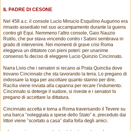
IL PADRE DI CESONE
Nel 458 a.c. il console Lucio Minucio Esquilino Augurino era
rimasto assediato nel suo accampamento durante la guerra
contro gli Equi. Nemmeno l'altro console, Gaio Nauzio
Rutilo, che pur stava vincendo contro i Sabini sembrava in
grado di intervenire. Nei momenti di grave crisi Roma
eleggeva un dittatore con pieni poteri: per unanime
consenso fu deciso di eleggere Lucio Quinzio Cincinnato.
Narra Livio che i senatori si recano ai Prata Quinctia dove
trovano Cincinnato che sta lavorando la terra. Lo pregano di
indossare la toga per ascoltare quanto stanno per dire.
Racilia viene inviata alla capanna per recare l'indumento.
Cincinnato si deterge il sudore, si riveste e i senatori lo
pregano di accettare la dittatura.
Cincinnato accetta e torna a Roma traversando il Tevere su
una barca "noleggiata a spese dello Stato" e, preceduto dai
littori viene "scortato a casa" dalla folla degli amici.