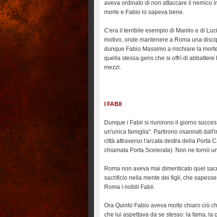
aveva ordinato di non attaccare il nemico i
morte e Fabio lo sapeva bene.
C'era il terribile esempio di Manlio e di Luc
motivo, onde mantenere a Roma una discipli
dunque Fabio Massimo a rischiare la morte?
quella stessa gens che si offrì di abbattere
mezzi.
I FABII
Dunque i Fabii si riunirono il giorno success
un'unica famiglia". Partirono osannati dall'
città attraverso l'arcata destra della Porta
chiamata Porta Scelerata). Non ne tornò uno,
Roma non aveva mai dimenticato quel sacri
sacrificio nella mente dei figli, che sapess
Roma i nobili Fabii.
Ora Quinto Fabio aveva molto chiaro ciò ch
che lui aspettava da se stesso: la fama, la g