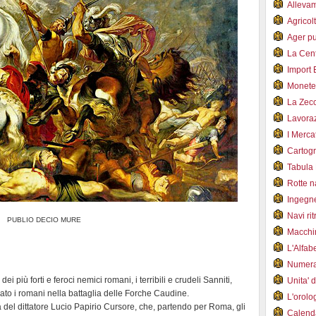
Alleva
Agricol
Ager pu
La Cent
Import 
Monet
La Zec
Lavoraz
I Merca
Cartogr
Tabula 
Rotte 
Ingegn
Navi ri
PUBLIO DECIO MURE
Macchi
L'Alfa
Numer
i più forti e feroci nemici romani, i terribili e crudeli Sanniti,
Unita' 
iato i romani nella battaglia delle Forche Caudine.
L'orol
 del dittatore Lucio Papirio Cursore, che, partendo per Roma, gli
Calend