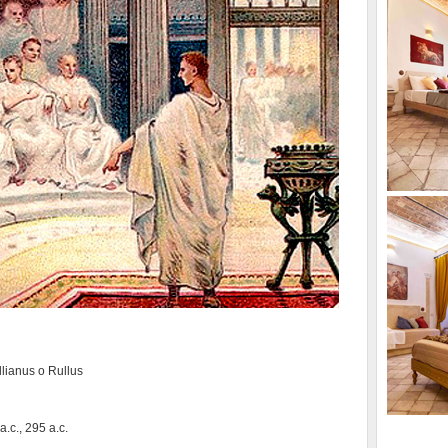
lianus o Rullus
a.c., 295 a.c.