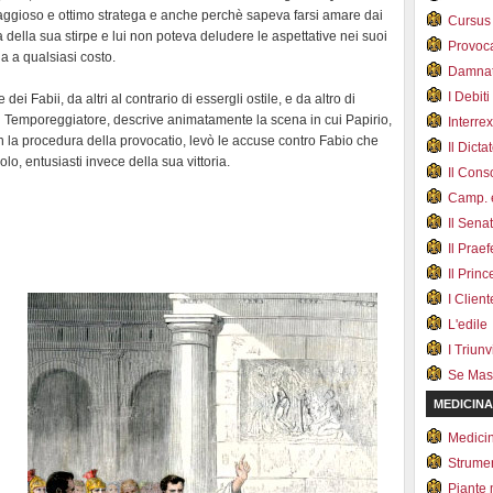
raggioso e ottimo stratega e anche perchè sapeva farsi amare dai
Cursus
a della sua stirpe e lui non poteva deludere le aspettative nei suoi
Provoc
a a qualsiasi costo.
Damnat
I Debiti
dei Fabii, da altri al contrario di essergli ostile, e da altro di
l Temporeggiatore, descrive animatamente la scena in cui Papirio,
Interrex
n la procedura della provocatio, levò le accuse contro Fabio che
Il Dicta
olo, entusiasti invece della sua vittoria.
Il Cons
Camp. e
Il Sena
Il Prae
Il Prin
I Client
L'edile
I Triunvi
Se Mas
MEDICINA
Medici
Strumen
Piante 