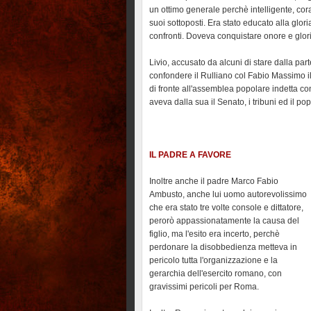
un ottimo generale perchè intelligente, co
suoi sottoposti. Era stato educato alla glori
confronti. Doveva conquistare onore e glori
Livio, accusato da alcuni di stare dalla parte 
confondere il Rulliano col Fabio Massimo i
di fronte all'assemblea popolare indetta co
aveva dalla sua il Senato, i tribuni ed il pop
IL PADRE A FAVORE
Inoltre anche il padre Marco Fabio
Ambusto, anche lui uomo autorevolissimo
che era stato tre volte console e dittatore,
perorò appassionatamente la causa del
figlio, ma l'esito era incerto, perchè
perdonare la disobbedienza metteva in
pericolo tutta l'organizzazione e la
gerarchia dell'esercito romano, con
gravissimi pericoli per Roma.