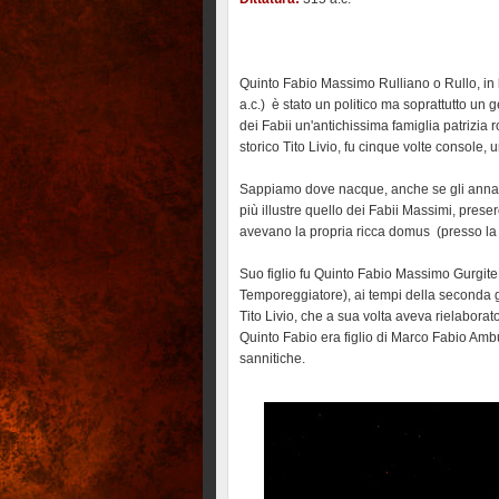
Quinto Fabio Massimo Rulliano o Rullo, in 
a.c.) è stato un politico ma soprattutto un
dei Fabii un'antichissima famiglia patrizia 
storico Tito Livio, fu cinque volte console, 
Sappiamo dove nacque, anche se gli annal
più illustre quello dei Fabii Massimi, pres
avevano la propria ricca domus (presso la
Suo figlio fu Quinto Fabio Massimo Gurgit
Temporeggiatore), ai tempi della seconda gu
Tito Livio, che a sua volta aveva rielaborato
Quinto Fabio era figlio di Marco Fabio Ambus
sannitiche.