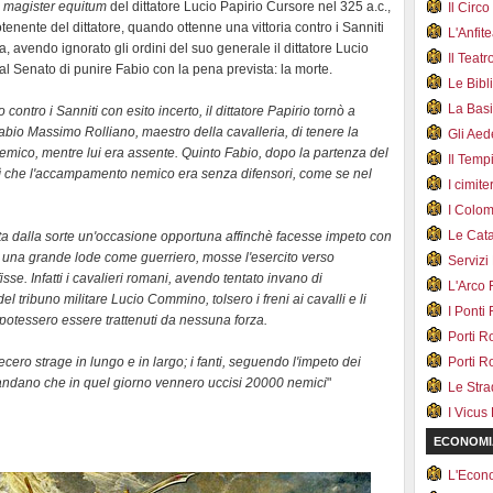
e
magister equitum
del dittatore Lucio Papirio Cursore nel 325 a.c.,
Il Cir
enente del dittatore, quando ottenne una vittoria contro i Sanniti
L'Anfit
avendo ignorato gli ordini del suo generale il dittatore Lucio
Il Teat
 al Senato di punire Fabio con la pena prevista: la morte.
Le Bib
La Bas
tro i Sanniti con esito incerto, il dittatore Papirio tornò a
abio Massimo Rolliano, maestro della cavalleria, di tenere la
Gli Ae
nemico, mentre lui era assente. Quinto Fabio, dopo la partenza del
Il Tem
prì che l'accampamento nemico era senza difensori, come se nel
I cimite
I Colo
Le Cat
rta dalla sorte un'occasione opportuna affinchè facesse impeto con
ia una grande lode come guerriero, mosse l'esercito verso
Servizi
isse. Infatti i cavalieri romani, avendo tentato invano di
L'Arco
el tribuno militare Lucio Commino, tolsero i freni ai cavalli e li
I Ponti
 potessero essere trattenuti da nessuna forza.
Porti R
 fecero strage in lungo e in largo; i fanti, seguendo l'impeto dei
Porti R
ramandano che in quel giorno vennero uccisi 20000 nemici
"
Le Str
I Vicus
ECONOMI
L'Econ