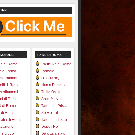
LINK
ZAZIONE
I 7 RE DI ROMA
ia di Roma
I sette Re di Roma
ti di Roma
Romolo
pre-romani
(Tito Tazio)
colli di Roma
Numa Pompilio
nsediamenti
Tullio Ostilio
ini di Roma
Anco Marzio
bù di Roma
Tarquinio Prisco
e di Roma
Servio Tullio
afia di Roma
Tarquinio il Sup.
zzazione
Dopo i Re
one crudo
Da città a stato