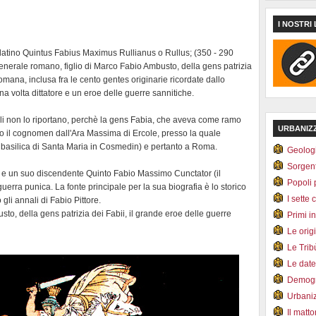
I NOSTRI 
latino Quintus Fabius Maximus Rullianus o Rullus; (350 - 290
 generale romano, figlio di Marco Fabio Ambusto, della gens patrizia
romana, inclusa fra le cento gentes originarie ricordate dallo
una volta dittatore e un eroe delle guerre sannitiche.
i non lo riportano, perchè la gens Fabia, che aveva come ramo
URBANIZ
ero il cognomen dall'Ara Massima di Ercole, presso la quale
 basilica di Santa Maria in Cosmedin) e pertanto a Roma.
Geolog
Sorgen
e e un suo discendente Quinto Fabio Massimo Cunctator (il
Popoli 
erra punica. La fonte principale per la sua biografia è lo storico
I sette 
 gli annali di Fabio Pittore.
to, della gens patrizia dei Fabii, il grande eroe delle guerre
Primi i
Le orig
Le Tri
Le dat
Demogr
Urbani
Il matt