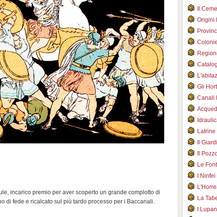
Il Cem
Origini
Provin
Coloni
Region
Catalog
L'abit
Gli Hor
Canali
Acqued
Idraul
Latrin
Il Gia
Il Poz
Le Fon
I Ninfe
L'Horr
urule, incarico premio per aver scoperto un grande complotto di
La Tab
di fede e ricalcato sul più tardo processo per i Baccanali.
I Lupa