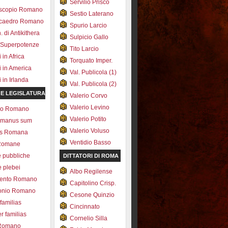
Servilio Prisco
scopio Romano
Sestio Laterano
ecaedro Romano
Spurio Larcio
 di Antikithera
Sulpicio Gallo
 Superpotenze
Tito Larcio
in Africa
Torquato Imper.
 in America
Val. Publicola (1)
in Irlanda
Val. Publicola (2)
 E LEGISLATURA
Valerio Corvo
Valerio Levino
olo Romano
Valerio Potito
romanus sum
Valerio Voluso
ns Romana
Ventidio Basso
Romane
e pubbliche
DITTATORI DI ROMA
e plebei
Albo Regilense
ento Romano
Capitolino Crisp.
onio Romano
Cesone Quinzio
 familias
Cincinnato
r familias
Cornelio Silla
 Romano