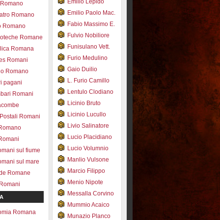
Emilio Lepido
co Romano
Emilio Paolo Mac.
eatro Romano
Fabio Massimo E.
ro Romano
Fulvio Nobiliore
lioteche Romane
Funisulano Vett.
ilica Romana
Furio Medulino
des Romani
Gaio Duilio
pio Romano
L. Furio Camillo
ri pagani
Lentulo Clodiano
mbari Romani
Licinio Bruto
acombe
Licinio Lucullo
 Postali Romani
Livio Salinatore
 Romano
Lucio Placidiano
 Romani
Lucio Volumnio
omani sul fiume
Manlio Vulsone
omani sul mare
Marcio Filippo
ade Romane
Menio Nipote
 Romani
Messalla Corvino
A
Mummio Acaico
omia Romana
Munazio Planco