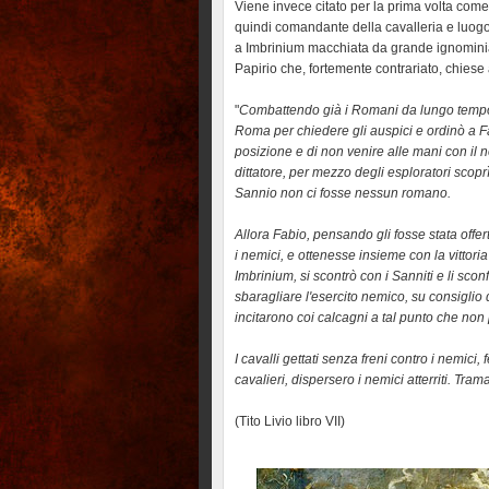
Viene invece citato per la prima volta com
quindi comandante della cavalleria e luogot
a Imbrinium macchiata da grande ignominia, 
Papirio che, fortemente contrariato, chiese
"
Combattendo già i Romani da lungo tempo con
Roma per chiedere gli auspici e ordinò a F
posizione e di non venire alle mani con il 
dittatore, per mezzo degli esploratori sco
Sannio non ci fosse nessun romano.
Allora Fabio, pensando gli fosse stata offe
i nemici, e ottenesse insieme con la vittor
Imbrinium, si scontrò con i Sanniti e li sconf
sbaragliare l'esercito nemico, su consiglio d
incitarono coi calcagni a tal punto che non
I cavalli gettati senza freni contro i nemici,
cavalieri, dispersero i nemici atterriti. T
(Tito Livio libro VII)