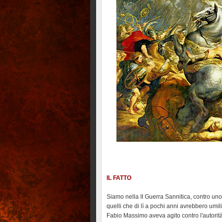
IL FATTO
Siamo nella II Guerra Sannitica, contro uno de
quelli che di lì a pochi anni avrebbero umil
Fabio Massimo aveva agito contro l'autorità