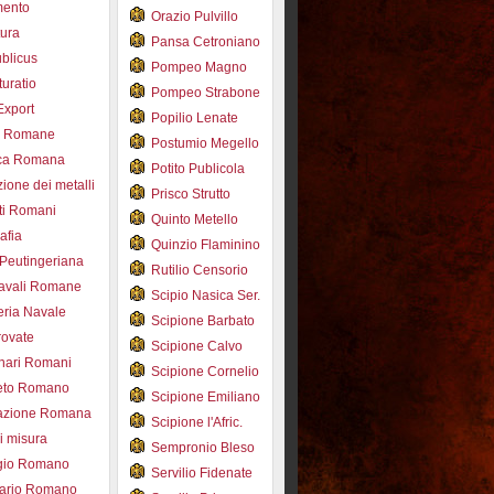
mento
Orazio Pulvillo
tura
Pansa Cetroniano
blicus
Pompeo Magno
uratio
Pompeo Strabone
Export
Popilio Lenate
e Romane
Postumio Megello
ca Romana
Potito Publicola
ione dei metalli
Prisco Strutto
ti Romani
Quinto Metello
afia
Quinzio Flaminino
Peutingeriana
Rutilio Censorio
navali Romane
Scipio Nasica Ser.
eria Navale
Scipione Barbato
trovate
Scipione Calvo
nari Romani
Scipione Cornelio
beto Romano
Scipione Emiliano
azione Romana
Scipione l'Afric.
di misura
Sempronio Bleso
ogio Romano
Servilio Fidenate
ario Romano