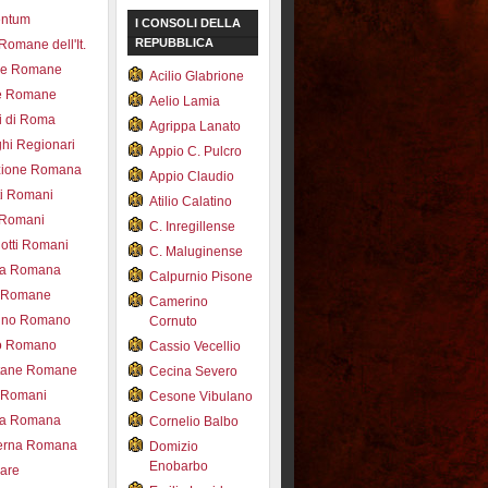
entum
I CONSOLI DELLA
REPUBBLICA
 Romane dell'It.
ce Romane
Acilio Glabrione
e Romane
Aelio Lamia
i di Roma
Agrippa Lanato
hi Regionari
Appio C. Pulcro
azione Romana
Appio Claudio
ti Romani
Atilio Calatino
 Romani
C. Inregillense
otti Romani
C. Maluginense
ica Romana
Calpurnio Pisone
e Romane
Camerino
rdino Romano
Cornuto
zo Romano
Cassio Vecellio
tane Romane
Cecina Severo
i Romani
Cesone Vibulano
ea Romana
Cornelio Balbo
erna Romana
Domizio
Enobarbo
nare