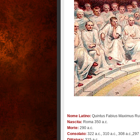
Nome Latino:
Quintus Fabius Maximus Rul
Nascita:
Roma 350 a.c.
Morte:
290 a.c.
Consolato:
322 a.c., 310 a.c., 308 a.c.,297 
Dittatura:
315 a.c.