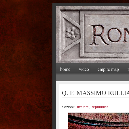
home
video
empire map
Q. F. MASSIMO RULL
Sezioni:
Dittatore
,
Repubblica