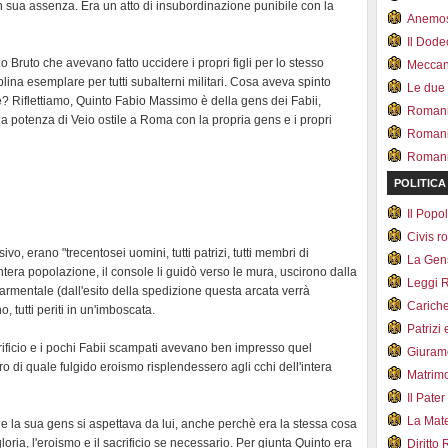
n sua assenza. Era un atto di insubordinazione punibile con la
Anemo
Il Dod
io Bruto che avevano fatto uccidere i propri figli per lo stesso
Meccan.
na esemplare per tutti subalterni militari. Cosa aveva spinto
Le due
 Riflettiamo, Quinto Fabio Massimo è della gens dei Fabii,
Romani 
 la potenza di Veio ostile a Roma con la propria gens e i propri
Romani
Romani 
POLITICA
Il Pop
Civis 
ivo, erano "trecentosei uomini, tutti patrizi, tutti membri di
La Ge
intera popolazione, il console li guidò verso le mura, uscirono dalla
Leggi 
 Carmentale (dall'esito della spedizione questa arcata verrà
Carich
 tutti periti in un'imboscata.
Patrizi 
ficio e i pochi Fabii scampati avevano ben impresso quel
Giuram
ero di quale fulgido eroismo risplendessero agli cchi dell'intera
Matrim
Il Pater
La Mate
e la sua gens si aspettava da lui, anche perchè era la stessa cosa
loria, l'eroismo e il sacrificio se necessario. Per giunta Quinto era
Diritto