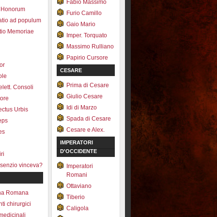
Fabio Massimo
 Honorum
Furio Camillo
atio ad populum
Gaio Mario
io Memoriae
Imper. Torquato
Massimo Rulliano
Papirio Cursore
tor
CESARE
ole
Prima di Cesare
lett. Consoli
Giulio Cesare
tore
Idi di Marzo
fectus Urbis
Spada di Cesare
ceps
Cesare e Alex.
es
IMPERATORI
D'OCCIDENTE
ri
senzio vinceva?
Imperatori
Romani
Ottaviano
na Romana
Tiberio
ti chirurgici
Caligola
medicinali