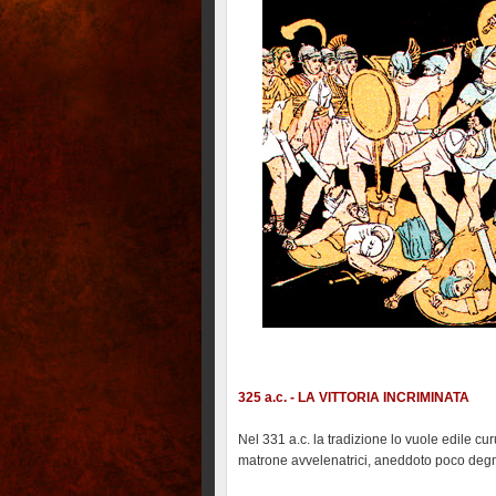
325 a.c. - LA VITTORIA INCRIMINATA
Nel 331 a.c. la tradizione lo vuole edile c
matrone avvelenatrici, aneddoto poco degno 