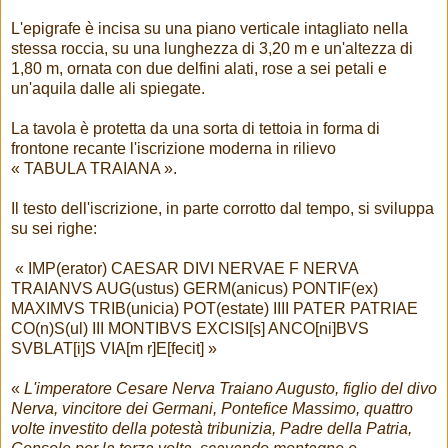
L'epigrafe è incisa su una piano verticale intagliato nella
stessa roccia, su una lunghezza di 3,20 m e un'altezza di
1,80 m, ornata con due delfini alati, rose a sei petali e
un'aquila dalle ali spiegate.
La tavola è protetta da una sorta di tettoia in forma di
frontone recante l'iscrizione moderna in rilievo
« TABULA TRAIANA ».
Il testo dell'iscrizione, in parte corrotto dal tempo, si sviluppa
su sei righe:
« IMP(erator) CAESAR DIVI NERVAE F NERVA
TRAIANVS AUG(ustus) GERM(anicus) PONTIF(ex)
MAXIMVS TRIB(unicia) POT(estate) IIII PATER PATRIAE
CO(n)S(ul) III MONTIBVS EXCISI[s] ANCO[ni]BVS
SVBLAT[i]S VIA[m r]E[fecit] »
«
L'imperatore Cesare Nerva Traiano Augusto, figlio del divo
Nerva, vincitore dei Germani, Pontefice Massimo, quattro
volte investito della potestà tribunizia, Padre della Patria,