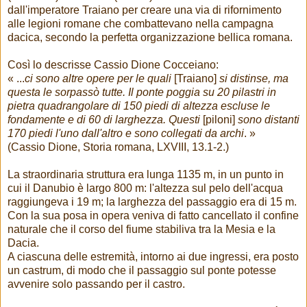
dall'imperatore Traiano per creare una via di rifornimento
alle legioni romane che combattevano nella campagna
dacica, secondo la perfetta organizzazione bellica romana.
Così lo descrisse Cassio Dione Cocceiano:
« ...
ci sono altre opere per le quali
[Traiano]
si distinse, ma
questa le sorpassò tutte. Il ponte poggia su 20 pilastri in
pietra quadrangolare di 150 piedi di altezza escluse le
fondamente e di 60 di larghezza. Questi
[piloni]
sono distanti
170 piedi l'uno dall'altro e sono collegati da archi
. »
(Cassio Dione, Storia romana, LXVIII, 13.1-2.)
La straordinaria struttura era lunga 1135 m, in un punto in
cui il Danubio è largo 800 m: l'altezza sul pelo dell'acqua
raggiungeva i 19 m; la larghezza del passaggio era di 15 m.
Con la sua posa in opera veniva di fatto cancellato il confine
naturale che il corso del fiume stabiliva tra la Mesia e la
Dacia.
A ciascuna delle estremità, intorno ai due ingressi, era posto
un castrum, di modo che il passaggio sul ponte potesse
avvenire solo passando per il castro.