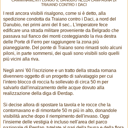
CAMMINAMENTI LUNGO IL DANUBIO NELLA CAMPAGNA DI
TRAIANO CONTRO I DACI
I resti ancora visibili risalgono, come si è detto, alla
spedizione condotta da Traiano contro i Daci, a nord del
Danubio, nei primi anni del II sec.. L'imperatore fece
edificare una strada militare proveniente da Belgrado che
passava sul fianco dei monti costeggiando la riva destra
delle Porte di Ferro per raggiungere la zona più
pianeggiante. Del ponte di Traiano sono rimasti solo alcuni
piloni, in parte sommersi, dei quali sono visibili solo quelli
più vicini alla riva.
Negli anni '60 l'iscrizione e un tratto della strada romana
divennero oggetto di un progetto di salvataggio per cui
l'intero blocco di roccia fu sollevato di circa 50 m per
salvarlo dall'innalzamento delle acque dovuto alla
realizzazione della diga di Đerdap.
Si decise allora di spostare la tavola e le rocce che la
contornavano e di rimontarle 50 m più in alto, donandole
visibilità anche dopo il riempimento dell'invaso. Oggi
l'insieme delle vestigia è incluso nell'area del parco
nazionale di Đerdap, tutelate al pari della fauna e della flora