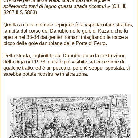
Console per la terza volta, scavando montagne e
sollevando travi di legno questa strada ricostruì
» (CIL III,
8267 ILS 5863)
Quella a cui si riferisce l'epigrafe è la «spettacolare strada»,
lambita dal corso del Danubio nelle gole di Kazan, che fu
aperta nel 33-34 dai genieri romani intagliando le rocce a
picco delle gole danubiane delle Porte di Ferro.
Della strada, inghiottita dal Danubio dopo la costruzione
della diga nel 1973, nulla è più visibile, ad eccezione di
qualche tratto, ed è un peccato, perchè seppur spostata, si
sarebbe potuta ricostruire in altra zona.