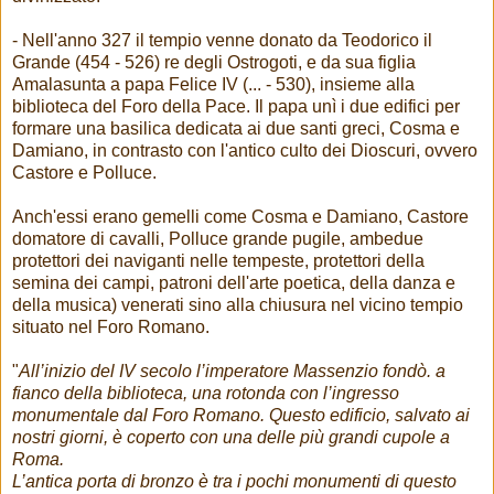
- Nell'anno 327 il tempio venne donato da Teodorico il
Grande (454 - 526) re degli Ostrogoti, e da sua figlia
Amalasunta a papa Felice IV (... - 530), insieme alla
biblioteca del Foro della Pace. Il papa unì i due edifici per
formare una basilica dedicata ai due santi greci, Cosma e
Damiano, in contrasto con l'antico culto dei Dioscuri, ovvero
Castore e Polluce.
Anch'essi erano gemelli come Cosma e Damiano, Castore
domatore di cavalli, Polluce grande pugile, ambedue
protettori dei naviganti nelle tempeste, protettori della
semina dei campi, patroni dell'arte poetica, della danza e
della musica) venerati sino alla chiusura nel vicino tempio
situato nel Foro Romano.
"
All’inizio del IV secolo l’imperatore Massenzio fondò. a
fianco della biblioteca, una rotonda con l’ingresso
monumentale dal Foro Romano. Questo edificio, salvato ai
nostri giorni, è coperto con una delle più grandi cupole a
Roma.
L’antica porta di bronzo è tra i pochi monumenti di questo