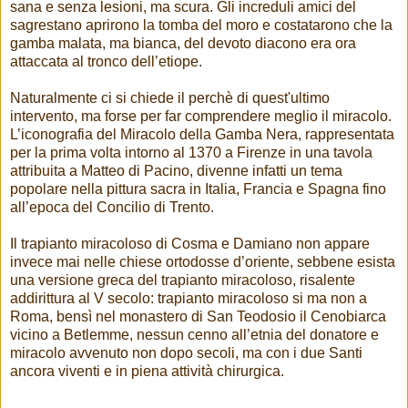
sana e senza lesioni, ma scura. Gli increduli amici del
sagrestano aprirono la tomba del moro e costatarono che la
gamba malata, ma bianca, del devoto diacono era ora
attaccata al tronco dell’etiope.
Naturalmente ci si chiede il perchè di quest'ultimo
intervento, ma forse per far comprendere meglio il miracolo.
L’iconografia del Miracolo della Gamba Nera, rappresentata
per la prima volta intorno al 1370 a Firenze in una tavola
attribuita a Matteo di Pacino, divenne infatti un tema
popolare nella pittura sacra in Italia, Francia e Spagna fino
all’epoca del Concilio di Trento.
Il trapianto miracoloso di Cosma e Damiano non appare
invece mai nelle chiese ortodosse d’oriente, sebbene esista
una versione greca del trapianto miracoloso, risalente
addirittura al V secolo: trapianto miracoloso si ma non a
Roma, bensì nel monastero di San Teodosio il Cenobiarca
vicino a Betlemme, nessun cenno all’etnia del donatore e
miracolo avvenuto non dopo secoli, ma con i due Santi
ancora viventi e in piena attività chirurgica.