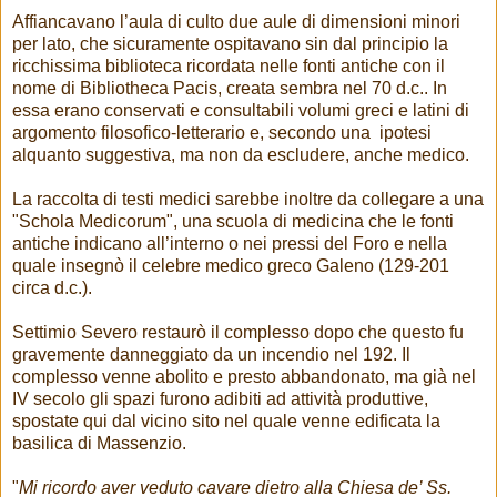
Affiancavano l’aula di culto due aule di dimensioni minori
per lato, che sicuramente ospitavano sin dal principio la
ricchissima biblioteca ricordata nelle fonti antiche con il
nome di Bibliotheca Pacis, creata sembra nel 70 d.c.. In
essa erano conservati e consultabili volumi greci e latini di
argomento filosofico-letterario e, secondo una ipotesi
alquanto suggestiva, ma non da escludere, anche medico.
La raccolta di testi medici sarebbe inoltre da collegare a una
"Schola Medicorum", una scuola di medicina che le fonti
antiche indicano all’interno o nei pressi del Foro e nella
quale insegnò il celebre medico greco Galeno (129-201
circa d.c.).
Settimio Severo restaurò il complesso dopo che questo fu
gravemente danneggiato da un incendio nel 192. Il
complesso venne abolito e presto abbandonato, ma già nel
IV secolo gli spazi furono adibiti ad attività produttive,
spostate qui dal vicino sito nel quale venne edificata la
basilica di Massenzio.
"
Mi ricordo aver veduto cavare dietro alla Chiesa de’ Ss.