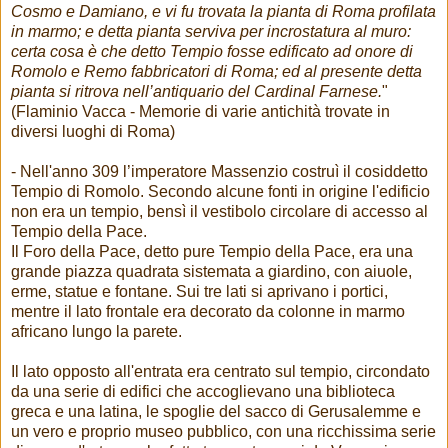
Cosmo e Damiano, e vi fu trovata la pianta di Roma profilata
in marmo; e detta pianta serviva per incrostatura al muro:
certa cosa è che detto Tempio fosse edificato ad onore di
Romolo e Remo fabbricatori di Roma; ed al presente detta
pianta si ritrova nell’antiquario del Cardinal Farnese.
"
(Flaminio Vacca - Memorie di varie antichità trovate in
diversi luoghi di Roma)
- Nell'anno 309 l’imperatore Massenzio costruì il cosiddetto
Tempio di Romolo. Secondo alcune fonti in origine l'edificio
non era un tempio, bensì il vestibolo circolare di accesso al
Tempio della Pace.
Il Foro della Pace, detto pure Tempio della Pace, era una
grande piazza quadrata sistemata a giardino, con aiuole,
erme, statue e fontane. Sui tre lati si aprivano i portici,
mentre il lato frontale era decorato da colonne in marmo
africano lungo la parete.
Il lato opposto all'entrata era centrato sul tempio, circondato
da una serie di edifici che accoglievano una biblioteca
greca e una latina, le spoglie del sacco di Gerusalemme e
un vero e proprio museo pubblico, con una ricchissima serie