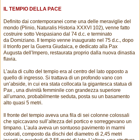
IL TEMPIO DELLA PACE
Definito dai contemporanei come una delle meraviglie del
mondo (Plinio, Naturalis Historia XXXVI 102), venne fatto
costruire sotto Vespasiano dal 74 d.c. e terminato
da Domiziano. Il tempio venne inaugurato nel 75 d.c., dopo
il trionfo per la Guerra Giudaica, e dedicato alla Pax
Augusta dell'Impero, restaurata proprio dalla nuova dinastia
flavia.
L’aula di culto del tempio era al centro del lato opposto a
quello di ingresso. Si trattava di un profondo vano con
un’abside, in cui era stata collocata la gigantesca statua di
Pax , una divinità femminile con grandezza superiore
all'umano, probabilmente seduta, posta su un basamento
alto quasi 5 metri.
Il fronte del tempio aveva una fila di sei colonne colossali
che spiccavano sull’altezza del portico e sorreggevano un
timpano. L’aula aveva un sontuoso pavimento in marmi
colorati, composto da dischi del diametro di 2,45 metri