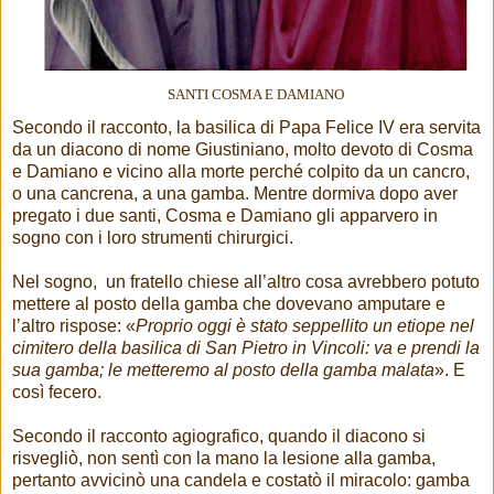
SANTI COSMA E DAMIANO
Secondo il racconto, la basilica di Papa Felice IV era servita
da un diacono di nome Giustiniano, molto devoto di Cosma
e Damiano e vicino alla morte perché colpito da un cancro,
o una cancrena, a una gamba. Mentre dormiva dopo aver
pregato i due santi, Cosma e Damiano gli apparvero in
sogno con i loro strumenti chirurgici.
Nel sogno, un fratello chiese all’altro cosa avrebbero potuto
mettere al posto della gamba che dovevano amputare e
l’altro rispose: «
Proprio oggi è stato seppellito un etiope nel
cimitero della basilica di San Pietro in Vincoli: va e prendi la
sua gamba; le metteremo al posto della gamba malata
». E
così fecero.
Secondo il racconto agiografico, quando il diacono si
risvegliò, non sentì con la mano la lesione alla gamba,
pertanto avvicinò una candela e costatò il miracolo: gamba