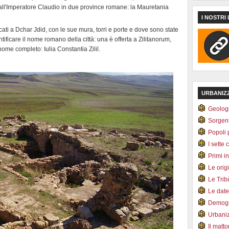
. dall'Imperatore Claudio in due province romane: la Mauretania
I NOSTRI 
ati a Dchar Jdid, con le sue mura, torri e porte e dove sono state
ificare il nome romano della città: una è offerta a Zilitanorum,
 nome completo: Iulia Constantia Zilil.
URBANIZ
Geolog
Sorgen
Popoli 
I sette 
Primi i
Le orig
Le Tri
Le dat
Demogr
Urbani
Il matt