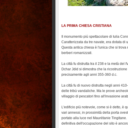
LA PRIMA CHIESA CRISTIANA
Il monumento più spettacolare di Iulia Const
Caratterizzata da tre navate, era dotata di u
Questa antica chiesa è l'unica che si trova 
berberi romanizzati.
La città fu distrutta tra il 238 e la metà del
Dchar Jdid si dimostra che la ricostruzione
precisamente agli anni 355-360 d.c.
La città fu di nuovo distrutta negli anni 41
delle tribù vandaliche. Ma le prove archeo
villaggio di pescatori fino all'invasione araba
L'edificio più notevole, come si è detto, è q
vari annessi, in prossimità della porta ove
portato alla luce nel Maurétanie Tingitane. L
definitiva dell'occupazione del sito è ancor