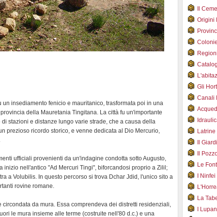
Il Cem
Origini
Provin
Coloni
Region
Catalog
L'abit
Gli Hor
Canali
l fu un insediamento fenicio e mauritanico, trasformata poi in una
Acqued
a provincia della Mauretania Tingitana. La città fu un'importante
Idraul
o di stazioni e distanze lungo varie strade, che a causa della
è un prezioso ricordo storico, e venne dedicata al Dio Mercurio,
Latrin
.
Il Gia
Il Poz
enti ufficiali provenienti da un'indagine condotta sotto Augusto,
Le Fon
nizio nell'antico "Ad Mercuri Tingi", biforcandosi proprio a Zilil;
I Ninfe
a a Volubilis. In questo percorso si trova Dchar Jdid, l'unico sito a
rtanti rovine romane.
L'Horr
La Tab
enne circondata da mura. Essa comprendeva dei distretti residenziali,
I Lupa
uori le mura insieme alle terme (costruite nell'80 d.c.) e una