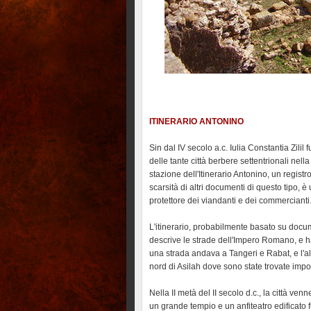
ITINERARIO ANTONINO
Sin dal IV secolo a.c. Iulia Constantia Zili
delle tante città berbere settentrionali nell
stazione dell'Itinerario Antonino, un registr
scarsità di altri documenti di questo tipo, 
protettore dei viandanti e dei commercianti
L'itinerario, probabilmente basato su docum
descrive le strade dell'Impero Romano, e ha i
una strada andava a Tangeri e Rabat, e l'altr
nord di Asilah dove sono state trovate impo
Nella II metà del II secolo d.c., la città v
un grande tempio e un anfiteatro edificato f