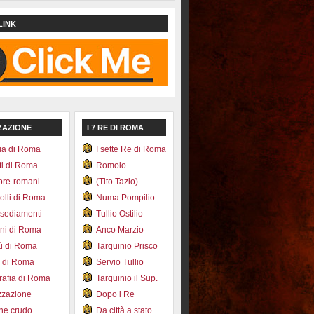
LINK
ZAZIONE
I 7 RE DI ROMA
ia di Roma
I sette Re di Roma
ti di Roma
Romolo
pre-romani
(Tito Tazio)
colli di Roma
Numa Pompilio
nsediamenti
Tullio Ostilio
ini di Roma
Anco Marzio
bù di Roma
Tarquinio Prisco
e di Roma
Servio Tullio
afia di Roma
Tarquinio il Sup.
zzazione
Dopo i Re
one crudo
Da città a stato