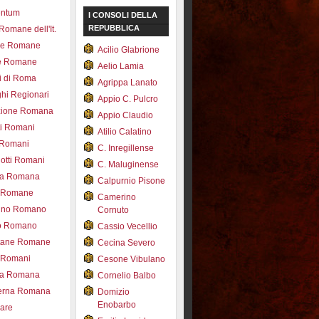
entum
I CONSOLI DELLA
REPUBBLICA
 Romane dell'It.
ce Romane
Acilio Glabrione
e Romane
Aelio Lamia
i di Roma
Agrippa Lanato
hi Regionari
Appio C. Pulcro
azione Romana
Appio Claudio
ti Romani
Atilio Calatino
 Romani
C. Inregillense
otti Romani
C. Maluginense
ica Romana
Calpurnio Pisone
e Romane
Camerino
rdino Romano
Cornuto
zo Romano
Cassio Vecellio
tane Romane
Cecina Severo
i Romani
Cesone Vibulano
ea Romana
Cornelio Balbo
erna Romana
Domizio
Enobarbo
nare