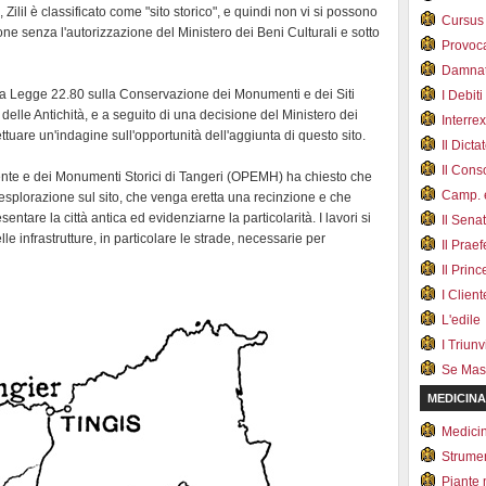
lil è classificato come "sito storico", e quindi non vi si possono
Cursus
ione senza l'autorizzazione del Ministero dei Beni Culturali e sotto
Provoc
Damnat
lla Legge 22.80 sulla Conservazione dei Monumenti e dei Siti
I Debiti
 e delle Antichità, e a seguito di una decisione del Ministero dei
Interrex
ttuare un'indagine sull'opportunità dell'aggiunta di questo sito.
Il Dicta
Il Cons
ente e dei Monumenti Storici di Tangeri (OPEMH) ha chiesto che
Camp. e
esplorazione sul sito, che venga eretta una recinzione e che
ntare la città antica ed evidenziarne la particolarità. I lavori si
Il Sena
 infrastrutture, in particolare le strade, necessarie per
Il Prae
Il Prin
I Client
L'edile
I Triunvi
Se Mas
MEDICINA
Medici
Strumen
Piante 