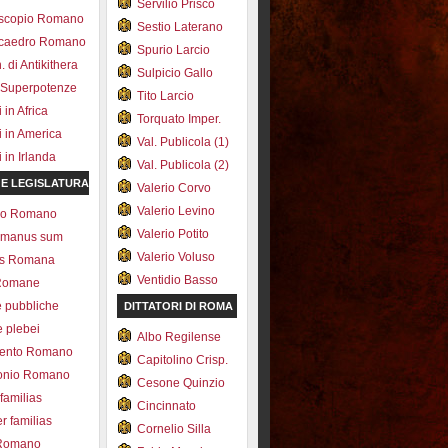
Servilio Prisco
scopio Romano
Sestio Laterano
ecaedro Romano
Spurio Larcio
 di Antikithera
Sulpicio Gallo
 Superpotenze
Tito Larcio
in Africa
Torquato Imper.
 in America
Val. Publicola (1)
in Irlanda
Val. Publicola (2)
 E LEGISLATURA
Valerio Corvo
Valerio Levino
olo Romano
Valerio Potito
romanus sum
Valerio Voluso
ns Romana
Ventidio Basso
Romane
e pubbliche
DITTATORI DI ROMA
e plebei
Albo Regilense
ento Romano
Capitolino Crisp.
onio Romano
Cesone Quinzio
 familias
Cincinnato
r familias
Cornelio Silla
 Romano