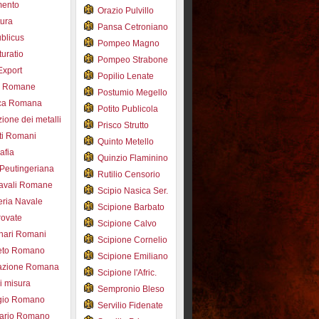
mento
Orazio Pulvillo
tura
Pansa Cetroniano
blicus
Pompeo Magno
uratio
Pompeo Strabone
Export
Popilio Lenate
e Romane
Postumio Megello
ca Romana
Potito Publicola
ione dei metalli
Prisco Strutto
ti Romani
Quinto Metello
afia
Quinzio Flaminino
Peutingeriana
Rutilio Censorio
navali Romane
Scipio Nasica Ser.
eria Navale
Scipione Barbato
trovate
Scipione Calvo
nari Romani
Scipione Cornelio
beto Romano
Scipione Emiliano
azione Romana
Scipione l'Afric.
di misura
Sempronio Bleso
ogio Romano
Servilio Fidenate
ario Romano