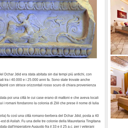
l Dchar Jdid era stata abitata sin dai tempi più antichi, con
ati tra i 40.000 e i 25.000 anni fa. Sono state trovate anche
dipinti con strisce orizzontali rosso scuro di chiara provenienza
u fondata poi una città le cui case erano di mattoni e che aveva locali
ui i romani fondarono la colonia di Zilil che prese il nome di Iulia
rzeila) fu così una città romano-berbera del Dchar Jdid, posta a 40
est di Asilah. Fu una delle tre colonie della Mauretania Tingitana
ata dall'imperatore Augusto fra il 33 e il 25 a.c. per i veterani