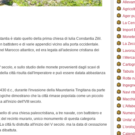
Alleva
Agricol
Ager pu
La Cent
Import 
Monet
antia è stato quello della prima chiesa di Iulia Constantia Zilil.
La Zec
n battistero e di varie appendici vicino alla porta occidentale.
nel Marocco atlantico, ed era legata all'adesione cristiana dei
Lavoraz
I Merca
Cartogr
 IV secolo, e sullo studio delle monete provenienti dagli scavi di
Tabula 
 della città risulta dall'imperatore e può essere datata abbastanza
Rotte 
Ingegn
0-430 d.c., durante l'invasione della Mauretania Tingitana da parte
Navi ri
logiche dimostrano che la città rimase popolata come un piccolo
Macchi
 all'inizio dell'VIII secolo.
L'Alfa
uello di una chiesa paleocristiana, a tre navate, con battistero e
Numer
st del recinto murario, unico monumento di questa categoria
Unita' 
a città fu distrutta all'inizio del V secolo. ma la data di cessazione
L'orol
a dibattuta.
Calend