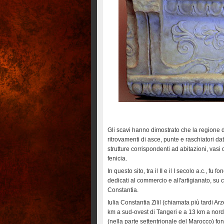
Gli scavi hanno dimostrato che la regione de
ritrovamenti di asce, punte e raschiatori dat
strutture corrispondenti ad abitazioni, vasi 
fenicia.
In questo sito, tra il II e il I secolo a.c., f
dedicati al commercio e all'artigianato, su c
Constantia.
Iulia Constantia Zilil (chiamata più tardi A
km a sud-ovest di Tangeri e a 13 km a nord-
(nella parte settentrionale del Marocco) fond