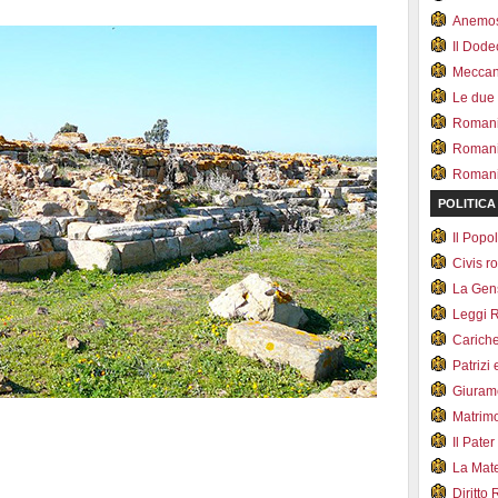
Anemo
Il Dod
Meccan.
Le due
Romani 
Romani
Romani 
POLITICA
Il Pop
Civis 
La Ge
Leggi 
Carich
Patrizi 
Giuram
Matrim
Il Pater
La Mate
Diritto