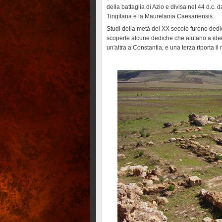
della battaglia di Azio e divisa nel 44 d.c
Tingitana e la Mauretania Caesariensis.
Studi della metà del XX secolo furono dedic
scoperte alcune dediche che aiutano a ident
un'altra a Constantia, e una terza riporta il