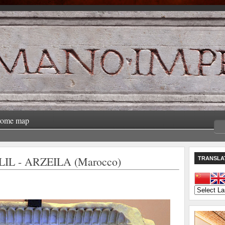
rome map
IL - ARZEILA (Marocco)
TRANSLA