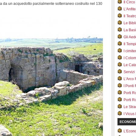
Il Cir
nita da un acquedotto parzialmente sotterraneo costruito nel 130
L'Anfit
Il Teat
Le Bib
La Bas
Gli Ae
Il Tem
I cimite
I Colo
Le Cat
Servizi
L'Arco
I Ponti
Porti R
Porti R
Le Str
I Vicus
ECONOMI
L'Econ