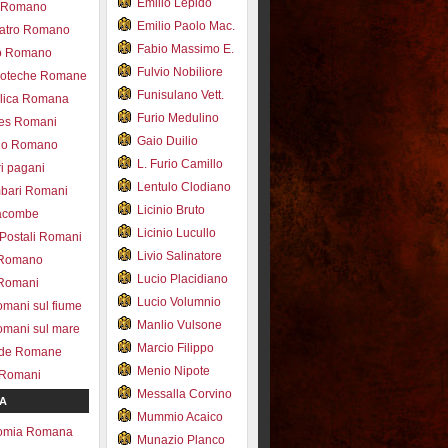
Emilio Lepido
co Romano
Emilio Paolo Mac.
eatro Romano
Fabio Massimo E.
ro Romano
Fulvio Nobiliore
lioteche Romane
Funisulano Vett.
ilica Romana
Furio Medulino
des Romani
Gaio Duilio
pio Romano
L. Furio Camillo
ri pagani
Lentulo Clodiano
mbari Romani
Licinio Bruto
acombe
Licinio Lucullo
 Postali Romani
Livio Salinatore
 Romano
Lucio Placidiano
 Romani
Lucio Volumnio
omani sul fiume
Manlio Vulsone
omani sul mare
Marcio Filippo
ade Romane
Menio Nipote
 Romani
Messalla Corvino
A
Mummio Acaico
omia Romana
Munazio Planco