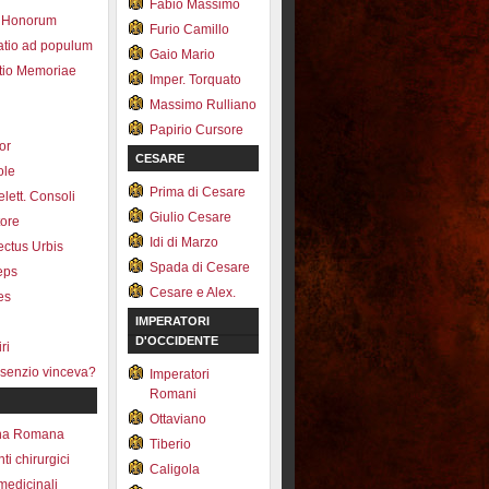
Fabio Massimo
 Honorum
Furio Camillo
atio ad populum
Gaio Mario
io Memoriae
Imper. Torquato
Massimo Rulliano
Papirio Cursore
tor
CESARE
ole
Prima di Cesare
lett. Consoli
Giulio Cesare
tore
Idi di Marzo
fectus Urbis
Spada di Cesare
ceps
Cesare e Alex.
es
IMPERATORI
D'OCCIDENTE
ri
senzio vinceva?
Imperatori
Romani
Ottaviano
na Romana
Tiberio
ti chirurgici
Caligola
medicinali