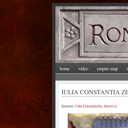
home
video
empire map
IULIA CONSTANTIA ZIL
Sezioni:
Citta Extraitaliche
,
Marocco