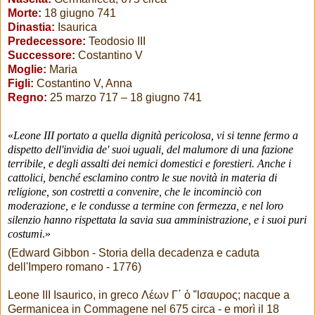
Morte:
18 giugno 741
Dinastia:
Isaurica
Predecessore:
Teodosio III
Successore:
Costantino V
Moglie:
Maria
Figli:
Costantino V, Anna
Regno:
25 marzo 717 – 18 giugno 741
«
Leone III portato a quella dignità pericolosa, vi si tenne fermo a
dispetto dell'invidia de' suoi uguali, del malumore di una fazione
terribile, e degli assalti dei nemici domestici e forestieri. Anche i
cattolici, benché esclamino contro le sue novità in materia di
religione, son costretti a convenire, che le incominciò con
moderazione, e le condusse a termine con fermezza, e nel loro
silenzio hanno rispettata la savia sua amministrazione, e i suoi puri
costumi
.»
(Edward Gibbon - Storia della decadenza e caduta
dell'Impero romano - 1776)
Leone III Isaurico, in greco Λέων Γ΄ ὁ Ἴσαυρος; nacque a
Germanicea in Commagene nel 675 circa - e morì il 18