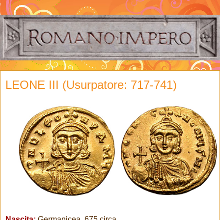
LEONE III (Usurpatore: 717-741)
Nascita:
Germanicea, 675 circa