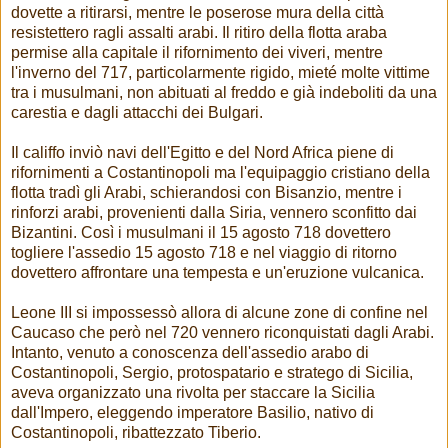
dovette a ritirarsi, mentre le poserose mura della città
resistettero ragli assalti arabi. Il ritiro della flotta araba
permise alla capitale il rifornimento dei viveri, mentre
l'inverno del 717, particolarmente rigido, mieté molte vittime
tra i musulmani, non abituati al freddo e già indeboliti da una
carestia e dagli attacchi dei Bulgari.
Il califfo inviò navi dell'Egitto e del Nord Africa piene di
rifornimenti a Costantinopoli ma l'equipaggio cristiano della
flotta tradì gli Arabi, schierandosi con Bisanzio, mentre i
rinforzi arabi, provenienti dalla Siria, vennero sconfitto dai
Bizantini. Così i musulmani il 15 agosto 718 dovettero
togliere l'assedio 15 agosto 718 e nel viaggio di ritorno
dovettero affrontare una tempesta e un'eruzione vulcanica.
Leone III si impossessò allora di alcune zone di confine nel
Caucaso che però nel 720 vennero riconquistati dagli Arabi.
Intanto, venuto a conoscenza dell'assedio arabo di
Costantinopoli, Sergio, protospatario e stratego di Sicilia,
aveva organizzato una rivolta per staccare la Sicilia
dall'Impero, eleggendo imperatore Basilio, nativo di
Costantinopoli, ribattezzato Tiberio.