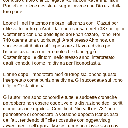
corridoio umbro che collegava Roma con Ravenna, ma il
Pontefice lo fece desistere, segno invece che Dio era dalla
loro parte.
Leone III nel frattempo rinforzò l'alleanza con i Cazari per
utilizzarli contro gli Arabi, facendo sposare nel 733 suo figlio
Costantino con una delle figlie del khan cazaro, Irene. Nel
740 ottenne una vittoria sugli Arabi presso Akroinos, un
successo attribuito dall'Imperatore al favore divino per
l'iconoclastia, ma un terremoto che danneggiò
Costantinopoli e dintorni nello stesso anno, interpretato
dagli iconoduli come ira divina per l'iconoclastia.
L'anno dopo l'Imperatore morì di idropisia, anche questo
interpretato come punizione divina. Gli succedette sul trono
il figlio Costantino V.
Gli autori non sono concordi e tutte le suddette cronache
potrebbero non essere oggettive e la distruzione degli scritti
iconoclasti in seguito al Concilio di Nicea II del 787 non
permettono di conoscere la versione opposta iconoclasta
dei fatti, rendendo difficile ricostruire con oggettività gli
avvenimenti dell'epoca. Ma se Leone non fosse stato così