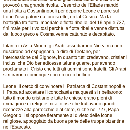
provocò una grande rivolta. L'esercito dell'Ellade mandò
una flotta a Costantinopoli per deporre Leone e porre sul
trono l'usurpatore da loro scelto, un tal Cosma. Ma la
battaglia tra flotta imperiale e flotta ribelle, del 18 aprile 727,
finì male per i rivoltosi perchè la flotta ribelle venne distrutta
dal fuoco greco e Cosma venne catturato e decapitato.
Intanto in Asia Minore gli Arabi assediarono Nicea ma non
riuscirono ad espugnarla, a dire di Teofane, per
intercessione del Signore, in quanto tutti credevano, cristiani
inclusi che Dio benedicesse talune guerre, pur avendo
proclamato il Cristo che tutti gli uomini sono fratelli. Gli Arabi
si ritirarono comunque con un ricco bottino.
Leone III cercò di convincere il Patriarca di Costantinopoli e
il Papa ad accettare l'iconoclastia ma questi si ribellarono:
tutto il mondo cristiano e tutte le chiese erano pieni di
immagini e di reliquie miracolose che fruttavano grandi
ricchezze alla parrocchie e al clero, si che nel 727, Papa
Gregorio II si oppose fieramente al divieto delle icone
religiose, appoggiato da buona parte delle truppe bizantine
nell'Esarcato.