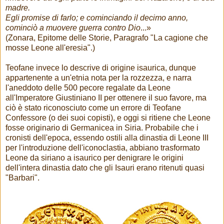
madre.
Egli promise di farlo; e cominciando il decimo anno,
cominciò a muovere guerra contro Dio
...»
(Zonara, Epitome delle Storie, Paragrafo "La cagione che
mosse Leone all'eresia".)
Teofane invece lo descrive di origine isaurica, dunque
appartenente a un'etnia nota per la rozzezza, e narra
l'aneddoto delle 500 pecore regalate da Leone
all'Imperatore Giustiniano II per ottenere il suo favore, ma
ciò è stato riconosciuto come un errore di Teofane
Confessore (o dei suoi copisti), e oggi si ritiene che Leone
fosse originario di Germanicea in Siria. Probabile che i
cronisti dell'epoca, essendo ostili alla dinastia di Leone III
per l'introduzione dell'iconoclastia, abbiano trasformato
Leone da siriano a isaurico per denigrare le origini
dell'intera dinastia dato che gli Isauri erano ritenuti quasi
"Barbari".