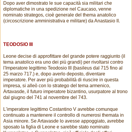
Dopo aver dimostrato le sue capacità sia militari che
diplomatiche in una spedizione nel Caucaso, venne
nominato strategos, cioè generale del thema anatolico
(circoscrizione amministrativa e militare) da Anastasio II.
TEODOSIO III
Leone decise di approfittare del grande potere raggiunto (il
tema anatolico era uno dei più grandi) per rivoltarsi contro
l'Imperatore legittimo Teodosio III (basileus dal 715 fino al
25 marzo 717.) e, dopo averlo deposto, diventare
imperatore. Per aver più probabilità di riuscire in questa
impresa, si alleò con lo stratego del tema armenico,
Artavasde, il futuro imperatore bizantino, usurpatore al trono
dal giugno del 741 al novembre del 743.
L'imperatore legittimo Costantino V avrebbe comunque
continuato a mantenere il controllo di numerosi themata in
Asia minore. Se Artavasde lo avesse appoggiato, avrebbe
sposato la figlia di Leone e sarebbe stato nominato