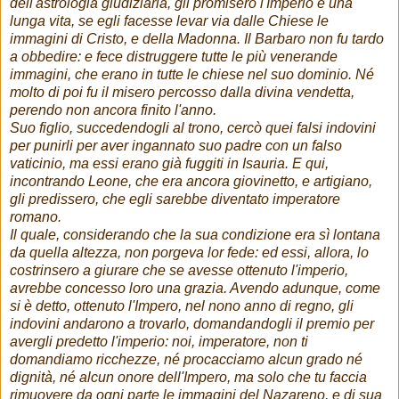
dell'astrologia giudiziaria, gli promisero l'Imperio e una
lunga vita, se egli facesse levar via dalle Chiese le
immagini di Cristo, e della Madonna. Il Barbaro non fu tardo
a obbedire: e fece distruggere tutte le più venerande
immagini, che erano in tutte le chiese nel suo dominio. Né
molto di poi fu il misero percosso dalla divina vendetta,
perendo non ancora finito l'anno.
Suo figlio, succedendogli al trono, cercò quei falsi indovini
per punirli per aver ingannato suo padre con un falso
vaticinio, ma essi erano già fuggiti in Isauria. E qui,
incontrando Leone, che era ancora giovinetto, e artigiano,
gli predissero, che egli sarebbe diventato imperatore
romano.
Il quale, considerando che la sua condizione era sì lontana
da quella altezza, non porgeva lor fede: ed essi, allora, lo
costrinsero a giurare che se avesse ottenuto l'imperio,
avrebbe concesso loro una grazia. Avendo adunque, come
si è detto, ottenuto l'Impero, nel nono anno di regno, gli
indovini andarono a trovarlo, domandandogli il premio per
avergli predetto l'imperio: noi, imperatore, non ti
domandiamo ricchezze, né procacciamo alcun grado né
dignità, né alcun onore dell'Impero, ma solo che tu faccia
rimuovere da ogni parte le immagini del Nazareno, e di sua