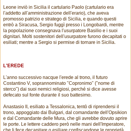
Leone inviò in Sicilia il cartulario Paolo (cartulario era
l'addetto all'amministrazione dell'erario), che aveva
promosso patrizio e stratego di Sicilia, e quando questi
entrò a Siracusa, Sergio fuggì presso i Longobardi, mentre
la popolazione consegnava l'usurpatore Basilio e i suoi
dignitari. Molti sostenitori dell'usurpatore furono decapitati o
esiliati; mentre a Sergio si permise di tornare in Sicilia.
L'EREDE
L'anno successivo nacque l'erede al trono, il futuro
Costantino V, soprannominato "Copronimo" ("nome di
sterco") dai suoi nemici religiosi, perché si dice avesse
defecato sul fonte durante il suo battesimo.
Anastasio II, esiliato a Tessalonica, tentò di riprendersi il
trono, appoggiato dai Bulgari, dal comandante dell'Opsikion
e dal Comandante delle Mura, che gli avrebbe dovuto aprire
le porte. Le lettere caddero però nelle mani dell'Imperatore,
che li fece decapitare o esiliare confiscandone le proprietà.