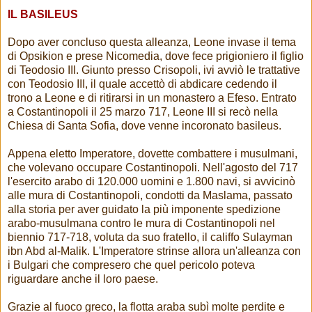
IL BASILEUS
Dopo aver concluso questa alleanza, Leone invase il tema
di Opsikion e prese Nicomedia, dove fece prigioniero il figlio
di Teodosio III. Giunto presso Crisopoli, ivi avviò le trattative
con Teodosio III, il quale accettò di abdicare cedendo il
trono a Leone e di ritirarsi in un monastero a Efeso. Entrato
a Costantinopoli il 25 marzo 717, Leone III si recò nella
Chiesa di Santa Sofia, dove venne incoronato basileus.
Appena eletto Imperatore, dovette combattere i musulmani,
che volevano occupare Costantinopoli. Nell'agosto del 717
l'esercito arabo di 120.000 uomini e 1.800 navi, si avvicinò
alle mura di Costantinopoli, condotti da Maslama, passato
alla storia per aver guidato la più imponente spedizione
arabo-musulmana contro le mura di Costantinopoli nel
biennio 717-718, voluta da suo fratello, il califfo Sulayman
ibn Abd al-Malik. L'Imperatore strinse allora un'alleanza con
i Bulgari che compresero che quel pericolo poteva
riguardare anche il loro paese.
Grazie al fuoco greco, la flotta araba subì molte perdite e