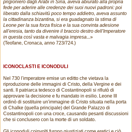
prigioniero dagli Arabi in Siria, aveva abiurato alla propria
fede per aderire alle credenze dei suoi nuovi padroni: poi
liberato dalla schiavitù poco tempo addietro, aveva assunto
la cittadinanza bizantina, si era guadagnato la stima di
Leone per la sua forza fisica e la sua convinta adesione
all'eresia, tanto da divenire il braccio destro dell'Imperatore
in questa così vasta e malvagia impresa
...»
(Teofane, Cronaca, anno 723/724.)
ICONOCLASTI E ICONODULI
Nel 730 l'imperatore emise un editto che vietava la
riproduzione delle immagini di Cristo, della Vergine e dei
santi. Il patriarca tedesco di Costantinopoli si rifiutò di
approvare la decisione e fu mandato in esilio. Leone III
ordinò di sostituire un'immagine di Cristo situata nella porta
di Chalke (quella principale) del Grande Palazzo di
Costantinopoli con una croce, causando pesanti discussioni
che si conclusero con la morte di un soldato.
Gli iconoduli coinvolti furono giustiziati come eretici e ciò