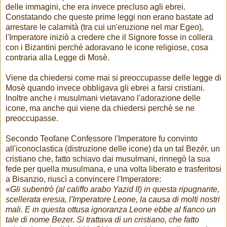
delle immagini, che era invece precluso agli ebrei.
Constatando che queste prime leggi non erano bastate ad
arrestare le calamità (tra cui un'eruzione nel mar Egeo),
l'Imperatore iniziò a credere che il Signore fosse in collera
con i Bizantini perché adoravano le icone religiose, cosa
contraria alla Legge di Mosè.
Viene da chiedersi come mai si preoccupasse delle legge di
Mosè quando invece obbligava gli ebrei a farsi cristiani.
Inoltre anche i musulmani vietavano l'adorazione delle
icone, ma anche qui viene da chiedersi perchè se ne
preoccupasse.
Secondo Teofane Confessore l'Imperatore fu convinto
all'iconoclastica (distruzione delle icone) da un tal Bezér, un
cristiano che, fatto schiavo dai musulmani, rinnegò la sua
fede per quella musulmana, e una volta liberato e trasferitosi
a Bisanzio, riuscì a convincere l'Imperatore:
«
Gli subentrò (al califfo arabo Yazid II) in questa ripugnante,
scellerata eresia, l'Imperatore Leone, la causa di molti nostri
mali. E in questa ottusa ignoranza Leone ebbe al fianco un
tale di nome Bezer. Si trattava di un cristiano, che fatto