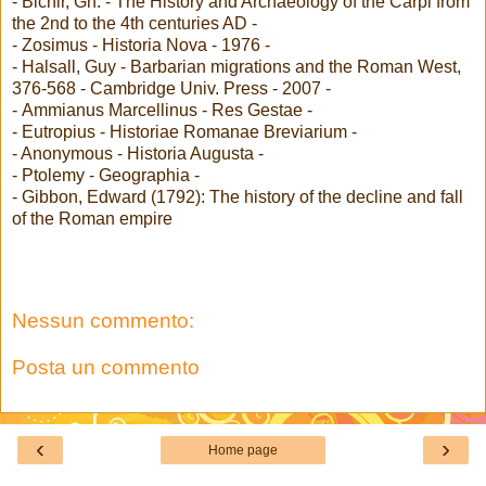
- Bichir, Gh. - The History and Archaeology of the Carpi from
the 2nd to the 4th centuries AD -
- Zosimus - Historia Nova - 1976 -
- Halsall, Guy - Barbarian migrations and the Roman West,
376-568 - Cambridge Univ. Press - 2007 -
- Ammianus Marcellinus - Res Gestae -
- Eutropius - Historiae Romanae Breviarium -
- Anonymous - Historia Augusta -
- Ptolemy - Geographia -
- Gibbon, Edward (1792): The history of the decline and fall
of the Roman empire
Nessun commento:
Posta un commento
‹
›
Home page