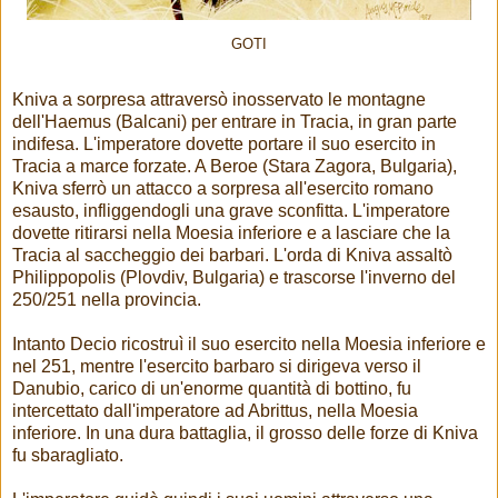
GOTI
Kniva a sorpresa attraversò inosservato le montagne
dell'Haemus (Balcani) per entrare in Tracia, in gran parte
indifesa. L'imperatore dovette portare il suo esercito in
Tracia a marce forzate. A Beroe (Stara Zagora, Bulgaria),
Kniva sferrò un attacco a sorpresa all'esercito romano
esausto, infliggendogli una grave sconfitta. L'imperatore
dovette ritirarsi nella Moesia inferiore e a lasciare che la
Tracia al saccheggio dei barbari. L'orda di Kniva assaltò
Philippopolis (Plovdiv, Bulgaria) e trascorse l'inverno del
250/251 nella provincia.
Intanto Decio ricostruì il suo esercito nella Moesia inferiore e
nel 251, mentre l'esercito barbaro si dirigeva verso il
Danubio, carico di un'enorme quantità di bottino, fu
intercettato dall'imperatore ad Abrittus, nella Moesia
inferiore. In una dura battaglia, il grosso delle forze di Kniva
fu sbaragliato.