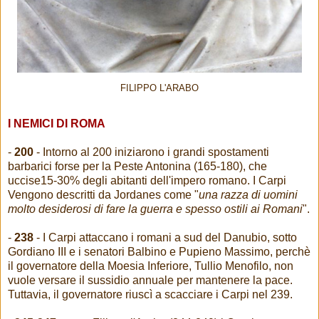
FILIPPO L'ARABO
I NEMICI DI ROMA
-
200
- Intorno al 200 iniziarono i grandi spostamenti
barbarici forse per la Peste Antonina (165-180), che
uccise15-30% degli abitanti dell'impero romano. I Carpi
Vengono descritti da Jordanes come "
una razza di uomini
molto desiderosi di fare la guerra e spesso ostili ai Romani
".
-
238
- I Carpi attaccano i romani a sud del Danubio, sotto
Gordiano III e i senatori Balbino e Pupieno Massimo, perchè
il governatore della Moesia Inferiore, Tullio Menofilo, non
vuole versare il sussidio annuale per mantenere la pace.
Tuttavia, il governatore riuscì a scacciare i Carpi nel 239.