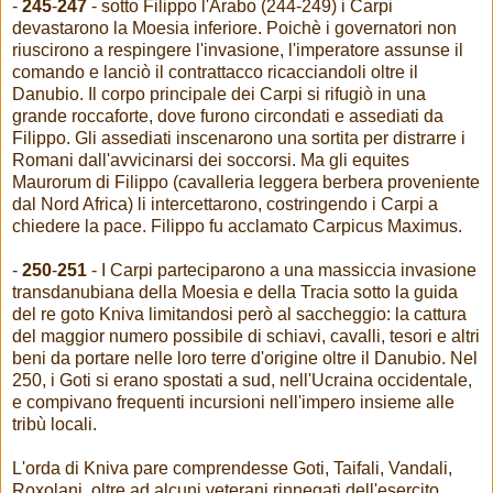
-
245
-
247
- sotto Filippo l'Arabo (244-249) i Carpi
devastarono la Moesia inferiore. Poichè i governatori non
riuscirono a respingere l'invasione, l'imperatore assunse il
comando e lanciò il contrattacco ricacciandoli oltre il
Danubio. Il corpo principale dei Carpi si rifugiò in una
grande roccaforte, dove furono circondati e assediati da
Filippo. Gli assediati inscenarono una sortita per distrarre i
Romani dall'avvicinarsi dei soccorsi. Ma gli equites
Maurorum di Filippo (cavalleria leggera berbera proveniente
dal Nord Africa) li intercettarono, costringendo i Carpi a
chiedere la pace. Filippo fu acclamato Carpicus Maximus.
-
250
-
251
- I Carpi parteciparono a una massiccia invasione
transdanubiana della Moesia e della Tracia sotto la guida
del re goto Kniva limitandosi però al saccheggio: la cattura
del maggior numero possibile di schiavi, cavalli, tesori e altri
beni da portare nelle loro terre d'origine oltre il Danubio. Nel
250, i Goti si erano spostati a sud, nell'Ucraina occidentale,
e compivano frequenti incursioni nell'impero insieme alle
tribù locali.
L'orda di Kniva pare comprendesse Goti, Taifali, Vandali,
Roxolani, oltre ad alcuni veterani rinnegati dell'esercito