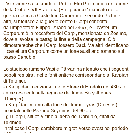
L'iscrizione sulla lapide di Publio Elio Proculino, centurione
della Cohors VII Praetoria (Philippiana) "mancato nella
guerra dacica a Castellum Carporum", secondo Bichir e
altri, si riferisce alla guerra contro i Carpi condotta
dall'imperatore Filippo l'Arabo nel 246/7, e il castellum
Carporum è la roccaforte dei Carpi, menzionata da Zosimo,
dove si svolse la battaglia finale della campagna. Ciò
dimostrerebbe che i Carpi fossero Daci. Ma altri identificano
il castellum Carporum come un forte ausiliario romano sul
basso Danubio,
Lo studioso rumeno Vasile Pârvan ha ritenuto che i seguenti
popoli registrati nelle fonti antiche corrispondano ai Karpiani
di Tolomeo;
- i Kallipidai, menzionati nelle Storie di Erodoto del 430 a.c..
come residenti nella regione del fiume Borysthenes
(Dnieper);
- i Karpídai, intorno alla foce del fiume Tyras (Dniester),
ricordati nello Pseudo-Scymnus del 90 a.c.;
- gli Harpii, situati vicino al delta del Danubio, citati da
Tolomeo.
In tal caso i Carpi sarebbero migrati verso ovest nel periodo