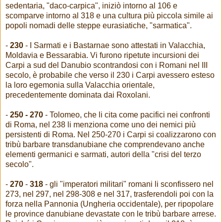
sedentaria, "daco-carpica", iniziò intorno al 106 e
scomparve intorno al 318 e una cultura più piccola simile ai
popoli nomadi delle steppe eurasiatiche, "sarmatica".
-
230
- I Sarmati e i Bastarnae sono attestati in Valacchia,
Moldavia e Bessarabia. Vi furono ripetute incursioni dei
Carpi a sud del Danubio scontrandosi con i Romani nel III
secolo, è probabile che verso il 230 i Carpi avessero esteso
la loro egemonia sulla Valacchia orientale,
precedentemente dominata dai Roxolani.
-
250 - 270
-
Tolomeo, che li cita come pacifici nei confronti
di Roma, nel 238 li menziona come uno dei nemici più
persistenti di Roma. Nel 250-270 i Carpi si coalizzarono con
tribù barbare transdanubiane che comprendevano anche
elementi germanici e sarmati, autori della "crisi del terzo
secolo".
-
270
-
318
- gli "imperatori militari" romani li sconfissero nel
273, nel 297, nel 298-308 e nel 317, trasferendoli poi con la
forza nella Pannonia (Ungheria occidentale), per ripopolare
le province danubiane devastate con le tribù barbare arrese.