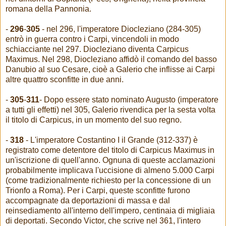
romana della Pannonia.
-
296
-
305
- nel 296, l'imperatore Diocleziano (284-305)
entrò in guerra contro i Carpi, vincendoli in modo
schiacciante nel 297. Diocleziano diventa Carpicus
Maximus. Nel 298, Diocleziano affidò il comando del basso
Danubio al suo Cesare, cioè a Galerio che inflisse ai Carpi
altre quattro sconfitte in due anni.
-
305
-
311
- Dopo essere stato nominato Augusto (imperatore
a tutti gli effetti) nel 305, Galerio rivendica per la sesta volta
il titolo di Carpicus, in un momento del suo regno.
-
318
- L'imperatore Costantino I il Grande (312-337) è
registrato come detentore del titolo di Carpicus Maximus in
un'iscrizione di quell'anno. Ognuna di queste acclamazioni
probabilmente implicava l'uccisione di almeno 5.000 Carpi
(come tradizionalmente richiesto per la concessione di un
Trionfo a Roma). Per i Carpi, queste sconfitte furono
accompagnate da deportazioni di massa e dal
reinsediamento all'interno dell'impero, centinaia di migliaia
di deportati. Secondo Victor, che scrive nel 361, l'intero