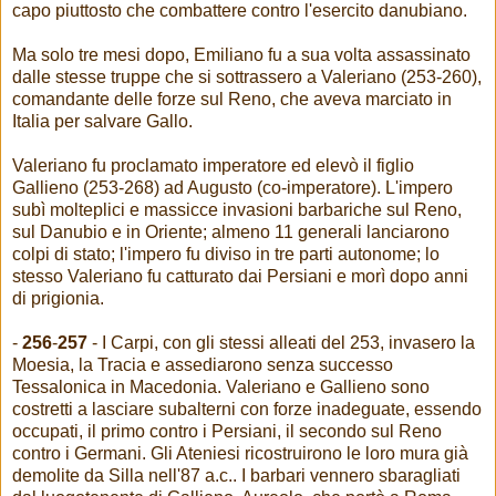
capo piuttosto che combattere contro l'esercito danubiano.
Ma solo tre mesi dopo, Emiliano fu a sua volta assassinato
dalle stesse truppe che si sottrassero a Valeriano (253-260),
comandante delle forze sul Reno, che aveva marciato in
Italia per salvare Gallo.
Valeriano fu proclamato imperatore ed elevò il figlio
Gallieno (253-268) ad Augusto (co-imperatore). L'impero
subì molteplici e massicce invasioni barbariche sul Reno,
sul Danubio e in Oriente; almeno 11 generali lanciarono
colpi di stato; l'impero fu diviso in tre parti autonome; lo
stesso Valeriano fu catturato dai Persiani e morì dopo anni
di prigionia.
-
256
-
257
- I Carpi, con gli stessi alleati del 253, invasero la
Moesia, la Tracia e assediarono senza successo
Tessalonica in Macedonia. Valeriano e Gallieno sono
costretti a lasciare subalterni con forze inadeguate, essendo
occupati, il primo contro i Persiani, il secondo sul Reno
contro i Germani. Gli Ateniesi ricostruirono le loro mura già
demolite da Silla nell'87 a.c.. I barbari vennero sbaragliati