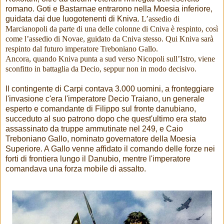
romano. Goti e Bastarnae entrarono nella Moesia inferiore,
guidata dai due luogotenenti di Kniva.
L’assedio di
Marcianopoli da parte di una delle colonne di Cniva è respinto, così
come l’assedio di Novae, guidato da Cniva stesso. Qui Kniva sarà
respinto dal futuro imperatore Treboniano Gallo.
Ancora, quando Kniva punta a sud verso Nicopoli sull’Istro, viene
sconfitto in battaglia da Decio, seppur non in modo decisivo.
Il contingente di Carpi contava 3.000 uomini, a fronteggiare
l'invasione c'era l'imperatore Decio Traiano, un generale
esperto e comandante di Filippo sul fronte danubiano,
succeduto al suo patrono dopo che quest'ultimo era stato
assassinato da truppe ammutinate nel 249, e Caio
Treboniano Gallo, nominato governatore della Moesia
Superiore. A Gallo venne affidato il comando delle forze nei
forti di frontiera lungo il Danubio, mentre l'imperatore
comandava una forza mobile di assalto.