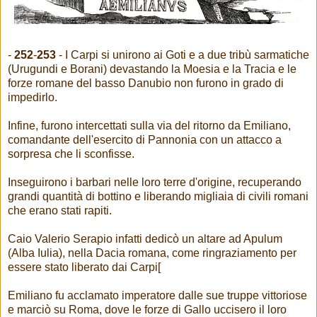
-
252
-
253
- I Carpi si unirono ai Goti e a due tribù sarmatiche
(Urugundi e Borani) devastando la Moesia e la Tracia e le
forze romane del basso Danubio non furono in grado di
impedirlo.
Infine, furono intercettati sulla via del ritorno da Emiliano,
comandante dell'esercito di Pannonia con un attacco a
sorpresa che li sconfisse.
Inseguirono i barbari nelle loro terre d'origine, recuperando
grandi quantità di bottino e liberando migliaia di civili romani
che erano stati rapiti.
Caio Valerio Serapio infatti dedicò un altare ad Apulum
(Alba Iulia), nella Dacia romana, come ringraziamento per
essere stato liberato dai Carpi[
Emiliano fu acclamato imperatore dalle sue truppe vittoriose
e marciò su Roma, dove le forze di Gallo uccisero il loro