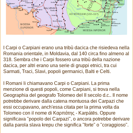
I Carpi o Carpiani erano una tribù dacica che risiedeva nella
Romania orientale, in Moldavia, dal 140 circa fino almeno al
318. Sembra che i Carpi fossero una tribù della nazione
dacica, per altri erano una serie di gruppi etnici, tra cui
Sarmati, Traci, Slavi, popoli germanici, Balti e Celti.
I Romani li chiamavano Carpi o Carpiani. La prima
menzione di questi popoli, come Carpiani, si trova nella
Geographia del geografo Tolomeo del II secolo d.c.. Il nome
potrebbe derivare dalla catena montuosa dei Carpazi che
essi occupavano, anch'essa citata per la prima volta da
Tolomeo con il nome di Καρπάτης - Karpátēs. Oppure
significava "popolo dei Carpazi", o ancora potrebbe derivare
dalla parola slava krepu che significa "forte" o "coraggioso".