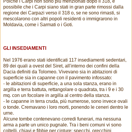
Poiché i Carpi non sono più menzionati dopo il 318, è
possibile che i Carpi siano stati in gran parte rimossi dalla
regione dei Carpazi verso il 318 o, se ne sono rimasti, si
mescolarono con altri popoli residenti o immigrarono in
Moldavia, come i Sarmati o i Goti.
GLI INSEDIAMENTI
Nel 1976 erano stati identificati 117 insediamenti sedentari,
89 dei quali a ovest del Siret, all'interno dei confini della
Dacia definiti da Tolomeo. Vivevano sia in abitazioni di
superficie sia in capanne con il pavimento infossato:
- le abitazioni di superficie, a una sola stanza, erano in
argilla e terra battuta, rettangolare o quadrata, tra i 9 e i 30
mq. con un focolare in argilla al centro della stanza.
- le capanne in terra cruda, più numerose, sono invece ovali
o tonde. Cremavano i loro morti, ponendo le ceneri dentro le
urne.
Alcune tombe contenevano corredi funerari, ma nessuna
arma a parte un unico pugnale. Tra i beni comuni vi sono
coltelli, chiavi e fibbie per cinture; specchi, orecchini