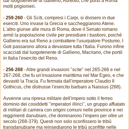
dal luogotenente di Gallieno, Aureolo, che portò a Roma
molti prigionieri.
-
259
-
260
- Gli Sciti, compresi i Carpi, si divisero in due
eserciti. Uno invase la Grecia e saccheggiarono Atene.
L'altro giunse alle mura di Roma, dove il Senato romano
armò la popolazione civile per presidiare i bastioni, poiché
Gallieno era sul Reno a combattere l'usurpatore Postumo. I
Goti passarono allora a devastare tutta l'Italia. Furono infine
scacciati dal luogotenente di Gallieno, Macriano, che portò
in Italia l'esercito del Reno.
-
256
-
268
- Altre grandi invasioni "scite" nel 265-266 e nel
267-268, che fu un'invasione marittima nel Mar Egeo, e che
devastò la Tracia. Fu fermata dall'imperatore Claudio II
Gothicus, che distrusse l'esercito barbaro a Naissus (268).
Avvenne una ripresa militare dell'impero sotto il ferreo
dominio dei cosiddetti "imperatori illirici", un gruppo affiatato
di militari di carriera con origini comuni nelle province e nei
reggimenti danubiani, che dominarono l'impero per oltre un
secolo (268-379). Questi non solo sconfissero le tribù
transdanubiane ma reinsediarono le tribù sconfitte nelle