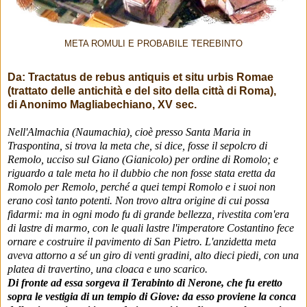
META ROMULI E PROBABILE TEREBINTO
Da: Tractatus de rebus antiquis et situ urbis Romae
(trattato delle antichità e del sito della città di Roma),
di Anonimo Magliabechiano, XV sec.
Nell'Almachia (Naumachia), cioè presso Santa Maria in
Traspontina, si trova la meta che, si dice, fosse il sepolcro di
Remolo, ucciso sul Giano (Gianicolo) per ordine di Romolo; e
riguardo a tale meta ho il dubbio che non fosse stata eretta da
Romolo per Remolo, perché a quei tempi Romolo e i suoi non
erano così tanto potenti. Non trovo altra origine di cui possa
fidarmi: ma in ogni modo fu di grande bellezza, rivestita com'era
di lastre di marmo, con le quali lastre l'imperatore Costantino fece
ornare e costruire il pavimento di San Pietro. L'anzidetta meta
aveva attorno a sé un giro di venti gradini, alto dieci piedi, con una
platea di travertino, una cloaca e uno scarico.
Di fronte ad essa sorgeva il Terabinto di Nerone, che fu eretto
sopra le vestigia di un tempio di Giove: da esso proviene la conca