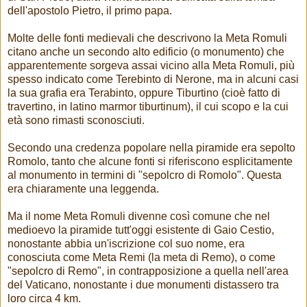
dell'apostolo Pietro, il primo papa.
Molte delle fonti medievali che descrivono la Meta Romuli
citano anche un secondo alto edificio (o monumento) che
apparentemente sorgeva assai vicino alla Meta Romuli, più
spesso indicato come Terebinto di Nerone, ma in alcuni casi
la sua grafia era Terabinto, oppure Tiburtino (cioè fatto di
travertino, in latino marmor tiburtinum), il cui scopo e la cui
età sono rimasti sconosciuti.
Secondo una credenza popolare nella piramide era sepolto
Romolo, tanto che alcune fonti si riferiscono esplicitamente
al monumento in termini di "sepolcro di Romolo". Questa
era chiaramente una leggenda.
Ma il nome Meta Romuli divenne così comune che nel
medioevo la piramide tutt'oggi esistente di Gaio Cestio,
nonostante abbia un'iscrizione col suo nome, era
conosciuta come Meta Remi (la meta di Remo), o come
"sepolcro di Remo", in contrapposizione a quella nell'area
del Vaticano, nonostante i due monumenti distassero tra
loro circa 4 km.