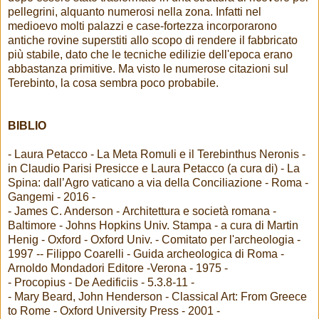
pellegrini, alquanto numerosi nella zona. Infatti nel
medioevo molti palazzi e case-fortezza incorporarono
antiche rovine superstiti allo scopo di rendere il fabbricato
più stabile, dato che le tecniche edilizie dell'epoca erano
abbastanza primitive. Ma visto le numerose citazioni sul
Terebinto, la cosa sembra poco probabile.
BIBLIO
- Laura Petacco - La Meta Romuli e il Terebinthus Neronis -
in Claudio Parisi Presicce e Laura Petacco (a cura di) - La
Spina: dall’Agro vaticano a via della Conciliazione - Roma -
Gangemi - 2016 -
- James C. Anderson - Architettura e società romana -
Baltimore - Johns Hopkins Univ. Stampa - a cura di Martin
Henig - Oxford - Oxford Univ. - Comitato per l'archeologia -
1997 -- Filippo Coarelli - Guida archeologica di Roma -
Arnoldo Mondadori Editore -Verona - 1975 -
- Procopius - De Aedificiis - 5.3.8-11 -
- Mary Beard, John Henderson - Classical Art: From Greece
to Rome - Oxford University Press - 2001 -