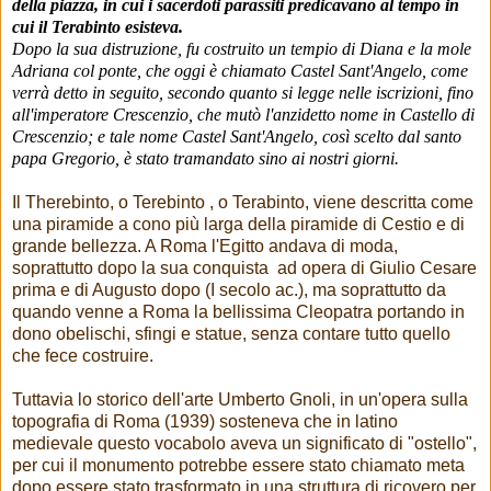
della piazza, in cui i sacerdoti parassiti predicavano al tempo in
cui il Terabinto esisteva.
Dopo la sua distruzione, fu costruito un tempio di Diana e la mole
Adriana col ponte, che oggi è chiamato Castel Sant'Angelo, come
verrà detto in seguito, secondo quanto si legge nelle iscrizioni, fino
all'imperatore Crescenzio, che mutò l'anzidetto nome in Castello di
Crescenzio; e tale nome Castel Sant'Angelo, così scelto dal santo
papa Gregorio, è stato tramandato sino ai nostri giorni.
Il Therebinto, o Terebinto , o Terabinto, viene descritta come
una piramide a cono più larga della piramide di Cestio e di
grande bellezza. A Roma l'Egitto andava di moda,
soprattutto dopo la sua conquista ad opera di Giulio Cesare
prima e di Augusto dopo (I secolo ac.), ma soprattutto da
quando venne a Roma la bellissima Cleopatra portando in
dono obelischi, sfingi e statue, senza contare tutto quello
che fece costruire.
Tuttavia lo storico dell'arte Umberto Gnoli, in un'opera sulla
topografia di Roma (1939) sosteneva che in latino
medievale questo vocabolo aveva un significato di "ostello",
per cui il monumento potrebbe essere stato chiamato meta
dopo essere stato trasformato in una struttura di ricovero per