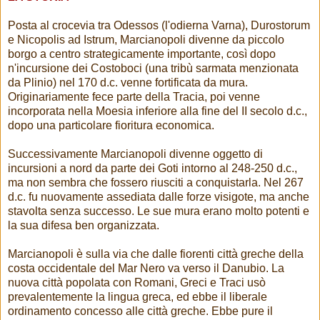
Posta al crocevia tra Odessos (l'odierna Varna), Durostorum
e Nicopolis ad Istrum, Marcianopoli divenne da piccolo
borgo a centro strategicamente importante, così dopo
n'incursione dei Costoboci (una tribù sarmata menzionata
da Plinio) nel 170 d.c. venne fortificata da mura.
Originariamente fece parte della Tracia, poi venne
incorporata nella Moesia inferiore alla fine del II secolo d.c.,
dopo una particolare fioritura economica.
Successivamente Marcianopoli divenne oggetto di
incursioni a nord da parte dei Goti intorno al 248-250 d.c.,
ma non sembra che fossero riusciti a conquistarla. Nel 267
d.c. fu nuovamente assediata dalle forze visigote, ma anche
stavolta senza successo. Le sue mura erano molto potenti e
la sua difesa ben organizzata.
Marcianopoli è sulla via che dalle fiorenti città greche della
costa occidentale del Mar Nero va verso il Danubio. La
nuova città popolata con Romani, Greci e Traci usò
prevalentemente la lingua greca, ed ebbe il liberale
ordinamento concesso alle città greche. Ebbe pure il