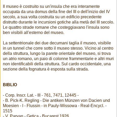
Il museo è costruito su un'insula che era interamente
occupata da una domus della fine del III o dell'inizio del IV
secolo, a sua volta costruita su un edificio precedente
distrutto durante le incursioni gotiche alla metà del III secolo.
Le quattro strade romane che costeggiavano l'insula sono
ben visibili all'esterno del museo.
La settentrionale dei due decumani taglia il museo, visibile
in un tunnel che corre sotto il museo stesso. Vicino al centro
della struttura, lungo la parete orientale del museo, si trova
un atrio romano, un paio di colonne frammentarie e altri muri
non identificabili della struttura. Sul cardo occidentale, una
sezione della fognatura è esposta sulla strada.
BIBLIO
- Corp. Inscr. Lat. - III - 761, 7471, 12445 -
- B. Pick-K. Regling - Die antiken Münzen von Dacien und
Moesien - I - Flussin - in Pauly-Wissowa - Real-Encycl. -
1515
- V. Parvan - Getica - Bucarest 1926