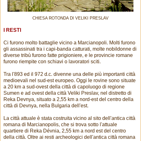
CHIESA ROTONDA DI VELIKI PRESLAV
I RESTI
Ci furono molto battaglie vicino a Marcianopoli. Molti furono
gli assassinati tra i capi-banda catturati, molte nobildonne di
diverse tribù furono fatte prigioniere, e le provincie romane
furono riempite con schiavi o lavoratori sciti.
Tra l'893 ed il 972 d.c. divenne una delle più importanti città
medioevali nel sud-est europeo. Oggi le rovine sono situate
a 20 km a sud-ovest della città di capoluogo di regione
Sumen e ad ovest della città Veliki Preslav, nel distretto di
Reka Devnya, situato a 2,55 km a nord-est del centro della
città di Devnya, nella Bulgaria dell'est.
La città attuale è stata costruita vicino al sito dell'antica città
romana di Marcianopolis, che si trova sotto l'attuale
quartiere di Reka Dévnia, 2,55 km a nord est del centro
della città. Oltre ai resti archeologici dell'antica città romana