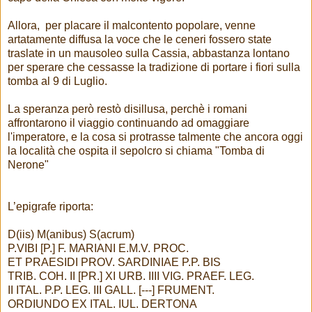
Allora, per placare il malcontento popolare, venne
artatamente diffusa la voce che le ceneri fossero state
traslate in un mausoleo sulla Cassia, abbastanza lontano
per sperare che cessasse la tradizione di portare i fiori sulla
tomba al 9 di Luglio.
La speranza però restò disillusa, perchè i romani
affrontarono il viaggio continuando ad omaggiare
l'imperatore, e la cosa si protrasse talmente che ancora oggi
la località che ospita il sepolcro si chiama "Tomba di
Nerone"
L’epigrafe riporta:
D(iis) M(anibus) S(acrum)
P.VIBI [P.] F. MARIANI E.M.V. PROC.
ET PRAESIDI PROV. SARDINIAE P.P. BIS
TRIB. COH. II [PR.] XI URB. IIII VIG. PRAEF. LEG.
II ITAL. P.P. LEG. III GALL. [---] FRUMENT.
ORDIUNDO EX ITAL. IUL. DERTONA