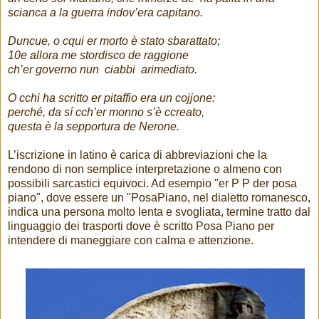
scianca a la guerra indov’era capitano.
Duncue, o cqui er morto è stato sbarattato;
10e allora me stordisco de raggione
ch’er governo nun ciabbi arimediato.
O cchi ha scritto er pitaffio era un cojjone:
perché, da sí cch’er monno s’è ccreato,
questa è la sepportura de Nerone.
L’iscrizione in latino è carica di abbreviazioni che la
rendono di non semplice interpretazione o almeno con
possibili sarcastici equivoci. Ad esempio "er P P der posa
piano", dove essere un "PosaPiano, nel dialetto romanesco,
indica una persona molto lenta e svogliata, termine tratto dal
linguaggio dei trasporti dove è scritto Posa Piano per
intendere di maneggiare con calma e attenzione.