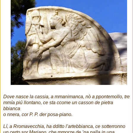
Dove nasce la cassia, a mmanimanca, nò a ppontemollo, tre
mmía piú llontano,
ce sta ccome un casson de pietra
bbianca
o nnera, cor P. P. der posa-piano.
Lí, a Rromavecchia, ha dditto l’artebbianca, ce sotterronno
un certo sor Mariano, che mmorze de ’na palla in una