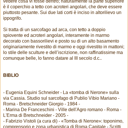
vedere cosa vi fosse dentro; naturalmente la parte superiore
è il coperchio a tetto con acroteri angolari, che deve essere
piuttosto pesante. Sui due lati corti è inciso in altorilievo un
ippogrifo.
Si tratta di un sarcofago ad arca, con tetto a doppio
spiovente ed acroteri angolari, interamente in marmo
decorato con bassorilievi e posto su di un alto basamento
originariamente rivestito di marmo e oggi rivestito in mattoni;
lo stile delle sculture e dell’iscrizione, non raffinatissime ma
comunque belle, lo fanno datare al III secolo d.c..
BIBLIO
- Eugenia Equini Schneider - La «tomba di Nerone» sulla
via Cassia. Studio sul sarcofago di Publio Vibio Mariano -
Roma - Bretschneider Giorgio - 1984 -
- Marina De Franceschini - Ville dell'Agro romano - Roma -
L'Erma di Bretschneider - 2005 -
- Fabrizio Vistoli (a cura di) - «Tomba di Nerone»: toponimo,
comprensorio e zona urbanistica di Roma Capitale - Scritti