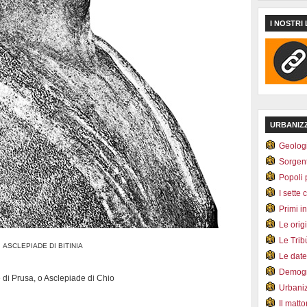
I NOSTRI 
URBANIZ
Geolog
Sorgen
Popoli 
I sette 
Primi i
Le orig
Le Tri
ASCLEPIADE DI BITINIA
Le dat
Demogr
 di Prusa, o Asclepiade di Chio
Urbani
Il matt