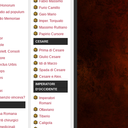
Fabio Massimo
 Honorum
Furio Camillo
atio ad populum
Gaio Mario
io Memoriae
Imper. Torquato
Massimo Rulliano
Papirio Cursore
tor
CESARE
ole
Prima di Cesare
lett. Consoli
Giulio Cesare
tore
Idi di Marzo
fectus Urbis
Spada di Cesare
ceps
Cesare e Alex.
es
IMPERATORI
D'OCCIDENTE
ri
senzio vinceva?
Imperatori
Romani
Ottaviano
na Romana
Tiberio
ti chirurgici
Caligola
medicinali