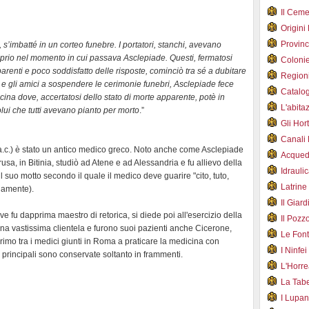
Il Cem
Origini
Provin
s’imbatté in un corteo funebre. I portatori, stanchi, avevano
proprio nel momento in cui passava Asclepiade. Questi, fermatosi
Coloni
parenti e poco soddisfatto delle risposte, cominciò tra sé a dubitare
Region
i e gli amici a sospendere le cerimonie funebri, Asclepiade fece
Catalog
cina dove, accertatosi dello stato di morte apparente, potè in
L'abit
olui che tutti avevano pianto per morto
.”
Gli Hor
Canali
0 a.c.) è stato un antico medico greco. Noto anche come Asclepiade
Acqued
rusa, in Bitinia, studiò ad Atene e ad Alessandria e fu allievo della
Idraul
il suo motto secondo il quale il medico deve guarire "cito, tuto,
Latrin
namente).
Il Gia
e fu dapprima maestro di retorica, si diede poi all'esercizio della
Il Poz
na vastissima clientela e furono suoi pazienti anche Cicerone,
Le Fon
imo tra i medici giunti in Roma a praticare la medicina con
I Ninfe
re principali sono conservate soltanto in frammenti.
L'Horr
La Tab
I Lupa