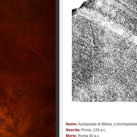
Nome:
Asclepiade di Bitinia, o Aschepliade
Nascita:
Prusa, 129 a.c.
Morte:
Roma 40 a.c.