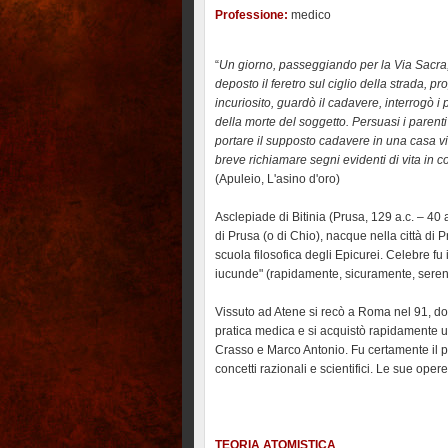
Professione:
medico
“
Un giorno, passeggiando per la Via Sacra, 
deposto il feretro sul ciglio della strada, 
incuriosito, guardò il cadavere, interrogò i 
della morte del soggetto. Persuasi i parent
portare il supposto cadavere in una casa vi
breve richiamare segni evidenti di vita in c
(Apuleio, L'asino d'oro)
Asclepiade di Bitinia (Prusa, 129 a.c. – 4
di Prusa (o di Chio), nacque nella città di P
scuola filosofica degli Epicurei. Celebre fu 
iucunde" (rapidamente, sicuramente, sere
Vissuto ad Atene si recò a Roma nel 91, dov
pratica medica e si acquistò rapidamente u
Crasso e Marco Antonio. Fu certamente il pr
concetti razionali e scientifici. Le sue ope
TEORIA ATOMISTICA