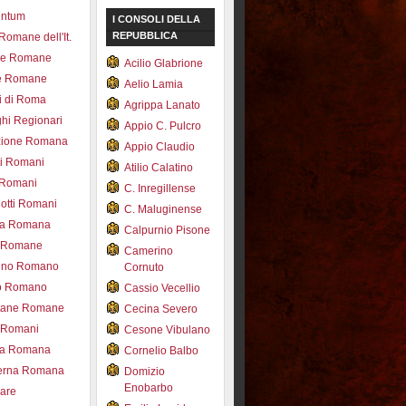
entum
I CONSOLI DELLA
REPUBBLICA
 Romane dell'It.
ce Romane
Acilio Glabrione
e Romane
Aelio Lamia
i di Roma
Agrippa Lanato
hi Regionari
Appio C. Pulcro
azione Romana
Appio Claudio
ti Romani
Atilio Calatino
 Romani
C. Inregillense
otti Romani
C. Maluginense
ica Romana
Calpurnio Pisone
e Romane
Camerino
rdino Romano
Cornuto
zo Romano
Cassio Vecellio
tane Romane
Cecina Severo
i Romani
Cesone Vibulano
ea Romana
Cornelio Balbo
erna Romana
Domizio
Enobarbo
nare