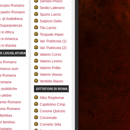
Servilio Prisco
scopio Romano
Sestio Laterano
ecaedro Romano
Spurio Larcio
 di Antikithera
Sulpicio Gallo
 Superpotenze
Tito Larcio
in Africa
Torquato Imper.
 in America
Val. Publicola (1)
in Irlanda
Val. Publicola (2)
 E LEGISLATURA
Valerio Corvo
Valerio Levino
olo Romano
Valerio Potito
romanus sum
Valerio Voluso
ns Romana
Ventidio Basso
Romane
e pubbliche
DITTATORI DI ROMA
e plebei
Albo Regilense
ento Romano
Capitolino Crisp.
onio Romano
Cesone Quinzio
 familias
Cincinnato
r familias
Cornelio Silla
 Romano