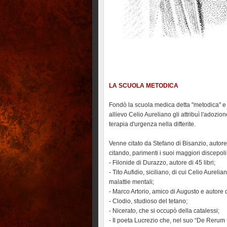
LA SCUOLA METODICA
Fondò la scuola medica detta "metodica" e fu
allievo Celio Aureliano gli attribuì l'adoz
terapia d'urgenza nella difterite.
Venne citato da Stefano di Bisanzio, autor
citando, parimenti i suoi maggiori discepoli
- Filonide di Durazzo, autore di 45 libri;
- Tito Aufidio, siciliano, di cui Celio Aurel
malattie mentali;
- Marco Artorio, amico di Augusto e autore d
- Clodio, studioso del tetano;
- Nicerato, che si occupò della catalessi;
- Il poeta Lucrezio che, nel suo “De Rerum N