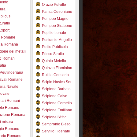
mento
Orazio Pulvillo
tura
Pansa Cetroniano
blicus
Pompeo Magno
uratio
Pompeo Strabone
Export
Popilio Lenate
e Romane
Postumio Megello
ca Romana
Potito Publicola
ione dei metalli
Prisco Strutto
ti Romani
Quinto Metello
afia
Quinzio Flaminino
Peutingeriana
Rutilio Censorio
navali Romane
Scipio Nasica Ser.
eria Navale
Scipione Barbato
trovate
Scipione Calvo
nari Romani
Scipione Cornelio
beto Romano
Scipione Emiliano
azione Romana
Scipione l'Afric.
di misura
Sempronio Bleso
ogio Romano
Servilio Fidenate
ario Romano