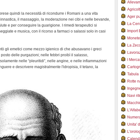
Alleva
Agricol
rese quindi la necessità di ricondurre i Romani a una vita
Ager pu
a ginnastica, il massaggio, la moderazione nei cibi e nelle bevande,
La Cent
te e per conseguire la guarigione. I rimedi terapeutici si
Import 
giate e musica, con il ricorso a farmaci o salassi solo in casi
Monet
La Zec
 vietò gli emetici come mezzo igienico di che abusavano i greci
Lavoraz
 posto delle purgazioni; nelle febbri proibì il salasso,
I Merca
lamente nelle “pleuritidi”, nelle angine, e nelle infiammazioni
ere e descrivere magistralmente l'idropisia, il tetano, la
Cartogr
Tabula 
Rotte 
Ingegn
Navi ri
Macchi
L'Alfa
Numer
Unita' 
L'orol
Calend