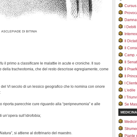
Cursus
Provoc
Damnat
I Debiti
ASCLEPIADE DI BITINIA
Interrex
Il Dicta
Il Cons
Camp. e
Il Sena
 il primo a classificare le malattie in acute e croniche. Il suo
ione della tracheotomia, che del resto descrisse egregiamente, come
Il Prae
Il Prin
I Client
e del VI secolo di un lessico geografico che lo nomina con onore
L'edile
:
I Triunvi
iano riporta parecchie cure riguardo alla “peripneumonia” e alle
Se Mas
MEDICINA
i un’opera sull’idrofobia;
Medici
Strumen
atura”, si attiene al dottrinario del maestro.
Piante 