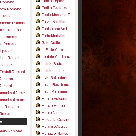
Emilio Lepido
co Romano
Emilio Paolo Mac.
eatro Romano
Fabio Massimo E.
ro Romano
Fulvio Nobiliore
lioteche Romane
Funisulano Vett.
ilica Romana
Furio Medulino
des Romani
Gaio Duilio
pio Romano
L. Furio Camillo
ri pagani
Lentulo Clodiano
mbari Romani
Licinio Bruto
acombe
Licinio Lucullo
 Postali Romani
Livio Salinatore
 Romano
Lucio Placidiano
 Romani
Lucio Volumnio
omani sul fiume
Manlio Vulsone
omani sul mare
Marcio Filippo
ade Romane
Menio Nipote
 Romani
Messalla Corvino
A
Mummio Acaico
omia Romana
Munazio Planco