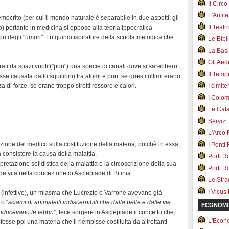
Il Cir
L'Anfit
mocrito (per cui il mondo naturale è separabile in due aspetti: gli
Il Teat
no) pertanto in medicina si oppose alla teoria ippocratica
ibri degli "umori". Fu quindi ispiratore della scuola metodica che
Le Bib
La Bas
Gli Ae
ti da spazi vuoti ("pori") una specie di canali dove si sarebbero
Il Tem
osse causata dallo squilibrio tra atomi e pori: se questi ultimi erano
di forze, se erano troppo stretti rossore e calori.
I cimite
I Colo
Le Cat
Servizi
L'Arco
nzione del medico sulla costituzione della materia, poichè in essa,
I Ponti
a consistere la causa della malattia.
Porti R
pretazione solidistica della malattia e la circoscrizione della sua
Porti R
ende vita nella concezione di Asclepiade di Bitinia.
Le Str
I Vicus
 (infettive), un miasma che Lucrezio e Varrone avevano già
 o “
sciami di animaletti indiscernibili che dalla pelle e dalle vie
ECONOMI
roducevano le febbri
”, fece sorgere in Asclepiade il concetto che,
L'Econ
 fosse poi una materia che li riempisse costituita da altrettanti