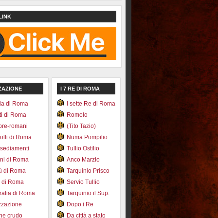
LINK
ZAZIONE
I 7 RE DI ROMA
ia di Roma
I sette Re di Roma
ti di Roma
Romolo
pre-romani
(Tito Tazio)
colli di Roma
Numa Pompilio
nsediamenti
Tullio Ostilio
ini di Roma
Anco Marzio
bù di Roma
Tarquinio Prisco
e di Roma
Servio Tullio
afia di Roma
Tarquinio il Sup.
zzazione
Dopo i Re
one crudo
Da città a stato