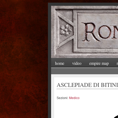
home
video
empire map
ASCLEPIADE DI BITIN
Sezioni:
Medico