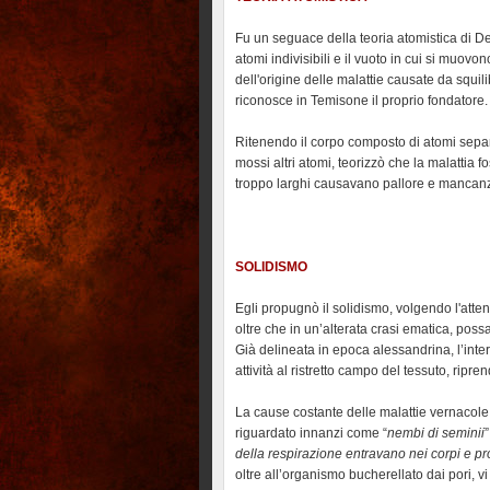
Fu un seguace della teoria atomistica di De
atomi indivisibili e il vuoto in cui si muovo
dell'origine delle malattie causate da squil
riconosce in Temisone il proprio fondatore.
Ritenendo il corpo composto di atomi separa
mossi altri atomi, teorizzò che la malattia f
troppo larghi causavano pallore e mancanza 
SOLIDISMO
Egli propugnò il solidismo, volgendo l'atte
oltre che in un’alterata crasi ematica, poss
Già delineata in epoca alessandrina, l’inter
attività al ristretto campo del tessuto, ripr
La cause costante delle malattie vernacole
riguardato innanzi come “
nembi di seminii
”
della respirazione entravano nei corpi e p
oltre all’organismo bucherellato dai pori, vi