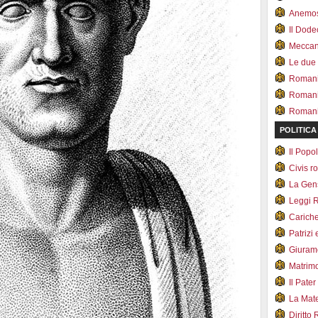
Anemo
Il Dod
Meccan.
Le due
Romani 
Romani
Romani 
POLITICA
Il Pop
Civis 
La Ge
Leggi 
Carich
Patrizi 
Giuram
Matrim
Il Pater
La Mate
Diritto