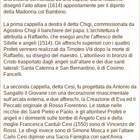
disegnò l'alto altare (1614) appositamente per il dipinto
della Madonna col Bambino.
La prima cappella a destra è detta Chigi, commissionata da
Agostino Chigi il banchiere del papa. L'architettura è
attribuita a Raffaello, che eseguì anche l'affresco delle
Sibille e angeli (1514). Gli affreschi superiori con i quattro
Profeti vennero realizzati da Timoteo Viti dopo la morte di
Raffaello, su disegno del maestro. L'altorilievo in bronzo di
Cristo trasportato dagli angeli sull'altare e dei due santi
laterali: Santa Caterina e San Bernardino, è di Cosimo
Fancelli.
La seconda cappella, detta Cesi, fu progettata da Antonio da
Sangallo il Giovane con una decorazione rinascimentale
sull'arcata esterna, e due affreschi, la Creazione di Eva ed il
Peccato originale di Rosso Fiorentino. Le statue nelle
nicchie dei Santi Pietro e Paolo. e gli altorilievi Profeti e
angeli e i dormienti sulle tombe di Angelo Cesi e della
moglie Francesca Carduli Cesi (1550) sono di Vincenzo de'
Rossi. Le sfingi invece sono di Simone Mosca e per l'altare
Carlo Cesi dipinse una Sacra Famiglia con sant'Anna.