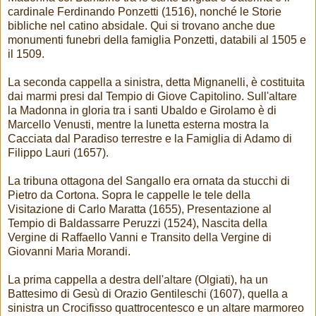
cardinale Ferdinando Ponzetti (1516), nonché le Storie
bibliche nel catino absidale. Qui si trovano anche due
monumenti funebri della famiglia Ponzetti, databili al 1505 e
il 1509.
La seconda cappella a sinistra, detta Mignanelli, è costituita
dai marmi presi dal Tempio di Giove Capitolino. Sull'altare
la Madonna in gloria tra i santi Ubaldo e Girolamo è di
Marcello Venusti, mentre la lunetta esterna mostra la
Cacciata dal Paradiso terrestre e la Famiglia di Adamo di
Filippo Lauri (1657).
La tribuna ottagona del Sangallo era ornata da stucchi di
Pietro da Cortona. Sopra le cappelle le tele della
Visitazione di Carlo Maratta (1655), Presentazione al
Tempio di Baldassarre Peruzzi (1524), Nascita della
Vergine di Raffaello Vanni e Transito della Vergine di
Giovanni Maria Morandi.
La prima cappella a destra dell'altare (Olgiati), ha un
Battesimo di Gesù di Orazio Gentileschi (1607), quella a
sinistra un Crocifisso quattrocentesco e un altare marmoreo