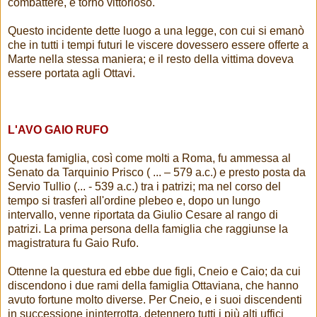
combattere, e tornò vittorioso.
Questo incidente dette luogo a una legge, con cui si emanò
che in tutti i tempi futuri le viscere dovessero essere offerte a
Marte nella stessa maniera; e il resto della vittima doveva
essere portata agli Ottavi.
L'AVO GAIO RUFO
Questa famiglia, così come molti a Roma, fu ammessa al
Senato da Tarquinio Prisco ( ... – 579 a.c.) e presto posta da
Servio Tullio (... - 539 a.c.) tra i patrizi; ma nel corso del
tempo si trasferì all'ordine plebeo e, dopo un lungo
intervallo, venne riportata da Giulio Cesare al rango di
patrizi. La prima persona della famiglia che raggiunse la
magistratura fu Gaio Rufo.
Ottenne la questura ed ebbe due figli, Cneio e Caio; da cui
discendono i due rami della famiglia Ottaviana, che hanno
avuto fortune molto diverse. Per Cneio, e i suoi discendenti
in successione ininterrotta, detennero tutti i più alti uffici