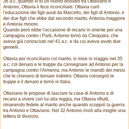
36 a.c. quando vi fu un nuovo dissidio tra Ottaviano e
Antonio, Ottavia li fece riconciliare. Ottavia curò
l'educazione dei figli avuti da Marcello, dei figli di Antonio, e
dei due figli che ebbe dal secondo marito, Antonia maggiore
e Antonia minore.
Quando però ebbe l'occasione di recarsi in oriente per una
campagna contro i Parti, Antonio tornò da Cleopatra, che
aveva già conosciuto nel 41 a.c. e da cui aveva avuto due
gemelli.
Ottavia per riconciliarsi col marito, si mise in viaggio nel 35
a.c. col denaro e le truppe da consegnare ad Antonio per la
campagna contro l'Armenia, ma Antonio le mandò dei messi
che le chiesero di tornare indietro; Ottavia consegnò le
truppe e il denaro e tornò in Italia.
Ottaviano le propose di lasciare la casa di Antonio e di
recarsi a vivere con lui alla reggia, ma Ottavia rifiutò,
rimanendo fedele al marito anche quando scoppiò la guerra
tra Antonio e Ottaviano. Nel 32 Antonio inviò alla moglie una
lettera di divorzio.