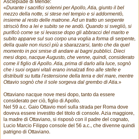
Asclepiade di Mende:
«
Durante i sacrifici solenni per Apollo, Atia, giunto il bel
mezzo della notte, si stese nel tempio e si addormentò,
insieme al resto delle matrone. Ad un tratto un serpente
strisciò fino a lei e subito se ne andò. Quando si svegliò, si
purificò come se si levasse dopo gli abbracci del marito e
subito apparve sul suo corpo una voglia a forma di serpente,
della quale non riuscì più a sbarazzarsi, tanto che da quel
momento in poi smise di andare ai bagni pubblici. Dieci
mesi dopo, nacque Augusto, che venne, quindi, considerato
come il figlio di Apollo. Atia, prima di darlo alla luce, sognò
che i suoi organi vitali erano innalzati fino alle stelle e
distribuiti su tutta l'estensione della terra e del mare, mentre
Ottavio sognò che il sole sorgeva dal grembo di Atia.
»
Ottaviano nacque nove mesi dopo, tanto da essere
considerato per ciò, figlio di Apollo.
Nel 59 a.c. Gaio Ottavio morì sulla strada per Roma dove
doveva essere investito del titolo di console. Azia maggiore,
la madre di Ottaviano, si risposò con il padre del cognato,
Lucio Marcio Filippo console del 56 a.c., che divenne quindi
patrigno di Ottaviano.