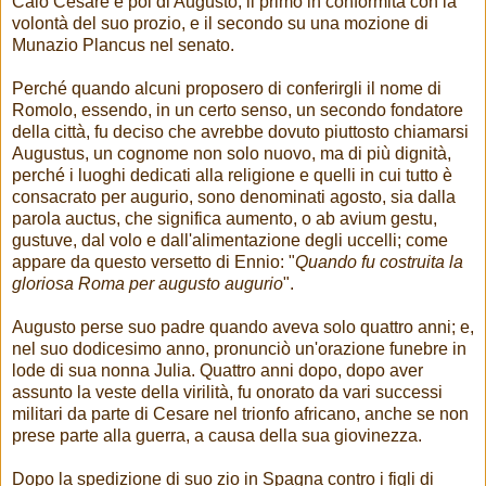
Caio Cesare e poi di Augusto; il primo in conformità con la
volontà del suo prozio, e il secondo su una mozione di
Munazio Plancus nel senato.
Perché quando alcuni proposero di conferirgli il nome di
Romolo, essendo, in un certo senso, un secondo fondatore
della città, fu deciso che avrebbe dovuto piuttosto chiamarsi
Augustus, un cognome non solo nuovo, ma di più dignità,
perché i luoghi dedicati alla religione e quelli in cui tutto è
consacrato per augurio, sono denominati agosto, sia dalla
parola auctus, che significa aumento, o ab avium gestu,
gustuve, dal volo e dall'alimentazione degli uccelli; come
appare da questo versetto di Ennio: "
Quando fu costruita la
gloriosa Roma per augusto augurio
".
Augusto perse suo padre quando aveva solo quattro anni; e,
nel suo dodicesimo anno, pronunciò un'orazione funebre in
lode di sua nonna Julia. Quattro anni dopo, dopo aver
assunto la veste della virilità, fu onorato da vari successi
militari da parte di Cesare nel trionfo africano, anche se non
prese parte alla guerra, a causa della sua giovinezza.
Dopo la spedizione di suo zio in Spagna contro i figli di