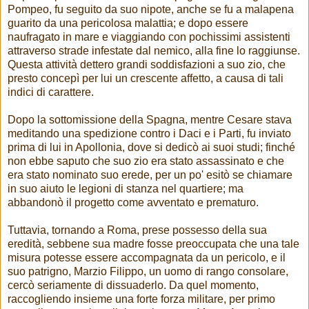
Pompeo, fu seguito da suo nipote, anche se fu a malapena
guarito da una pericolosa malattia; e dopo essere
naufragato in mare e viaggiando con pochissimi assistenti
attraverso strade infestate dal nemico, alla fine lo raggiunse.
Questa attività dettero grandi soddisfazioni a suo zio, che
presto concepì per lui un crescente affetto, a causa di tali
indici di carattere.
Dopo la sottomissione della Spagna, mentre Cesare stava
meditando una spedizione contro i Daci e i Parti, fu inviato
prima di lui in Apollonia, dove si dedicò ai suoi studi; finché
non ebbe saputo che suo zio era stato assassinato e che
era stato nominato suo erede, per un po' esitò se chiamare
in suo aiuto le legioni di stanza nel quartiere; ma
abbandonò il progetto come avventato e prematuro.
Tuttavia, tornando a Roma, prese possesso della sua
eredità, sebbene sua madre fosse preoccupata che una tale
misura potesse essere accompagnata da un pericolo, e il
suo patrigno, Marzio Filippo, un uomo di rango consolare,
cercò seriamente di dissuaderlo. Da quel momento,
raccogliendo insieme una forte forza militare, per primo