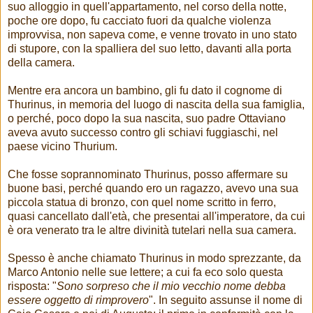
suo alloggio in quell'appartamento, nel corso della notte,
poche ore dopo, fu cacciato fuori da qualche violenza
improvvisa, non sapeva come, e venne trovato in uno stato
di stupore, con la spalliera del suo letto, davanti alla porta
della camera.
Mentre era ancora un bambino, gli fu dato il cognome di
Thurinus, in memoria del luogo di nascita della sua famiglia,
o perché, poco dopo la sua nascita, suo padre Ottaviano
aveva avuto successo contro gli schiavi fuggiaschi, nel
paese vicino Thurium.
Che fosse soprannominato Thurinus, posso affermare su
buone basi, perché quando ero un ragazzo, avevo una sua
piccola statua di bronzo, con quel nome scritto in ferro,
quasi cancellato dall'età, che presentai all'imperatore, da cui
è ora venerato tra le altre divinità tutelari nella sua camera.
Spesso è anche chiamato Thurinus in modo sprezzante, da
Marco Antonio nelle sue lettere; a cui fa eco solo questa
risposta: "
Sono sorpreso che il mio vecchio nome debba
essere oggetto di rimprovero
". In seguito assunse il nome di