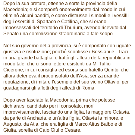
Dopo la sua pretura, ottenne a sorte la provincia della
Macedonia; e si comportò onorevolmente dal modo in cui
eliminò alcuni banditi, e come distrusse i simboli e i vessilli
degli eserciti di Spartaco e Catilina, che si erano
impossessati del territorio di Thurium, avendo ricevuto dal
Senato una commissione straordinaria a tale scopo.
Nel suo governo della provincia, si è comportato con uguale
giustizia e risoluzione; poiché sconfisse i Bessiani e i Traci
in una grande battaglia, e trattò gli alleati della repubblica in
modo tale, che ci sono lettere esistenti da M. Tullio
Cicerone, in cui consiglia ed esorta suo fratello Quinto, che
allora deteneva il proconsolato dell'Asia senza grande
reputazione, di imitare l'esempio del suo vicino Ottavio, per
guadagnarsi gli affetti degli alleati di Roma.
Dopo aver lasciato la Macedonia, prima che potesse
dichiararsi candidato per il consolato, morì
improvvisamente, lasciando una figlia, la maggiore Octavia,
da parte di Ancharia, e un'altra figlia, Ottavia la minore, e
Augusto, da Atia, che era figlia di Marco Atius Balbo e di
Giulia, sorella di Caio Giulio Cesare.