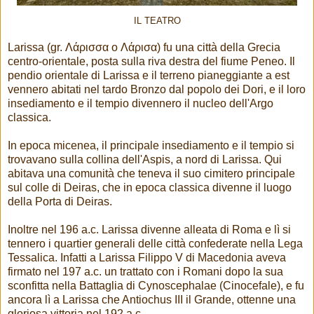
IL TEATRO
Larissa (gr. Λάρισσα o Λάρισα) fu una città della Grecia
centro-orientale, posta sulla riva destra del fiume Peneo. Il
pendio orientale di Larissa e il terreno pianeggiante a est
vennero abitati nel tardo Bronzo dal popolo dei Dori, e il loro
insediamento e il tempio divennero il nucleo dell'Argo
classica.
In epoca micenea, il principale insediamento e il tempio si
trovavano sulla collina dell'Aspis, a nord di Larissa. Qui
abitava una comunità che teneva il suo cimitero principale
sul colle di Deiras, che in epoca classica divenne il luogo
della Porta di Deiras.
Inoltre nel 196 a.c. Larissa divenne alleata di Roma e lì si
tennero i quartier generali delle città confederate nella Lega
Tessalica. Infatti a Larissa Filippo V di Macedonia aveva
firmato nel 197 a.c. un trattato con i Romani dopo la sua
sconfitta nella Battaglia di Cynoscephalae (Cinocefale), e fu
ancora lì a Larissa che Antiochus III il Grande, ottenne una
gloriosa vittoria nel 192 a.c..