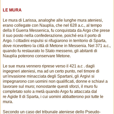
LE MURA
Le mura di Larissa, analoghe alle lunghe mura ateniesi,
erano collegate con Nauplia, che nel 628 a.c., al tempo
della II Guerra Messenica, fu conquistata da Argo che prese
il suo posto nella confederazione, poiché era il porto di
Argo. I cittadini espulsi si rifugiarono in territorio di Sparta,
dove ricevettero la città di Metone in Messenia. Nel 371 a.c.,
quando fu restaurato lo Stato messeno, gli abitanti di
Nauplia poterono conservare Metone.
Le sue mura vennero riprese verso il 421 a.c . dagli
ingegneri ateniesi, ma ad un certo punto, nel timore di
un'invasione minacciata degli Spartani, gli Argivi si
impegnarono con uomini non qualificati, donne e schiavi a
lavorare sul muro; nonostante questi sforzi, il muro fu
completato solo a metà quando Argo fu attaccata dal
re Agide II di Sparta, i cui uomini abbatterono poi tutte le
mura.
Secondo un caso del tribunale ateniese dello Pseudo-