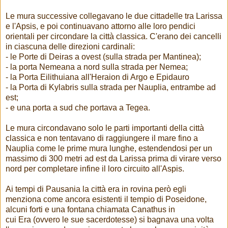
Le mura successive collegavano le due cittadelle tra Larissa
e l'Apsis, e poi continuavano attorno alle loro pendici
orientali per circondare la città classica. C'erano dei cancelli
in ciascuna delle direzioni cardinali:
- le Porte di Deiras a ovest (sulla strada per Mantinea);
- la porta Nemeana a nord sulla strada per Nemea;
- la Porta Eilithuiana all'Heraion di Argo e Epidauro
- la Porta di Kylabris sulla strada per Nauplia, entrambe ad
est;
- e una porta a sud che portava a Tegea.
Le mura circondavano solo le parti importanti della città
classica e non tentavano di raggiungere il mare fino a
Nauplia come le prime mura lunghe, estendendosi per un
massimo di 300 metri ad est da Larissa prima di virare verso
nord per completare infine il loro circuito all'Aspis.
Ai tempi di Pausania la città era in rovina però egli
menziona come ancora esistenti il tempio di Poseidone,
alcuni forti e una fontana chiamata Canathus in
cui Era (ovvero le sue sacerdotesse) si bagnava una volta