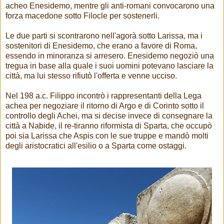
acheo Enesidemo, mentre gli anti-romani convocarono una
forza macedone sotto Filocle per sostenerli.
Le due parti si scontrarono nell'agorà sotto Larissa, ma i
sostenitori di Enesidemo, che erano a favore di Roma,
essendo in minoranza si arresero. Enesidemo negoziò una
tregua in base alla quale i suoi uomini potevano lasciare la
città, ma lui stesso rifiutò l'offerta e venne ucciso.
Nel 198 a.c. Filippo incontrò i rappresentanti della Lega
achea per negoziare il ritorno di Argo e di Corinto sotto il
controllo degli Achei, ma si decise invece di consegnare la
città a Nabide, il re-tiranno riformista di Sparta, che occupò
poi sia Larissa che Aspis con le sue truppe e mandò molti
degli aristocratici all'esilio o a Sparta come ostaggi.