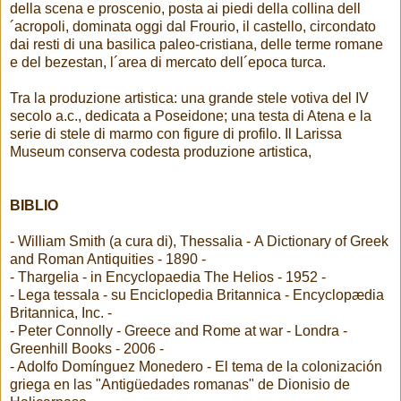
della scena e proscenio, posta ai piedi della collina dell
´acropoli, dominata oggi dal Frourio, il castello, circondato
dai resti di una basilica paleo-cristiana, delle terme romane
e del bezestan, l´area di mercato dell´epoca turca.
Tra la produzione artistica: una grande stele votiva del IV
secolo a.c., dedicata a Poseidone; una testa di Atena e la
serie di stele di marmo con figure di profilo. Il Larissa
Museum conserva codesta produzione artistica,
BIBLIO
- William Smith (a cura di), Thessalia - A Dictionary of Greek
and Roman Antiquities - 1890 -
- Thargelia - in Encyclopaedia The Helios - 1952 -
- Lega tessala - su Enciclopedia Britannica - Encyclopædia
Britannica, Inc. -
- Peter Connolly - Greece and Rome at war - Londra -
Greenhill Books - 2006 -
- Adolfo Domínguez Monedero - El tema de la colonización
griega en las "Antigüedades romanas" de Dionisio de