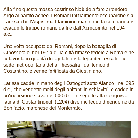
Alla fine questa mossa costrinse Nabide a fare arrendere
Argo al partito acheo. I Romani inizialmente occuparono sia
Larissa che l'Aspis, ma Flaminino mantenne la sua parola e
evacuò le truppe romane da lì e dall'Acrocorinto nel 194
a.c..
Una volta occupata dai Romani, dopo la battaglia di
Cinoscefale, nel 197 a.c., la città rimase fedele a Roma e ne
fu favorita in qualità di capitale della lega dei Tessali. Fu
sede metropolitana della Thessalia I dal tempo di
Costantino, e venne fortificata da Giustiniano.
Larissa cadde in mano degli Ostrogoti sotto Alarico I nel 395
d.c., che vendette molti degli abitanti in schiavitù, e cadde in
un'incursione slava nel 600 d.c.. In seguito alla conquista
latina di Costantinopoli (1204) divenne feudo dipendente da
Bonifacio, marchese del Monferrato.