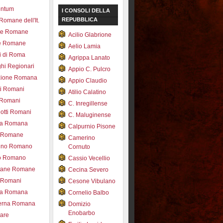
entum
I CONSOLI DELLA
REPUBBLICA
 Romane dell'It.
ce Romane
Acilio Glabrione
e Romane
Aelio Lamia
i di Roma
Agrippa Lanato
hi Regionari
Appio C. Pulcro
azione Romana
Appio Claudio
ti Romani
Atilio Calatino
 Romani
C. Inregillense
otti Romani
C. Maluginense
ica Romana
Calpurnio Pisone
e Romane
Camerino
rdino Romano
Cornuto
zo Romano
Cassio Vecellio
tane Romane
Cecina Severo
i Romani
Cesone Vibulano
ea Romana
Cornelio Balbo
erna Romana
Domizio
Enobarbo
nare