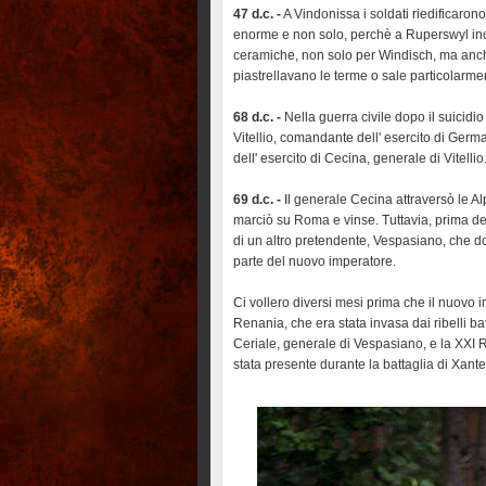
47 d.c. -
A Vindonissa i soldati riedificarono 
enorme e non solo, perchè a Ruperswyl inolt
ceramiche, non solo per Windisch, ma anche p
piastrellavano le terme o sale particolarme
68 d.c. -
Nella guerra civile dopo il suicidi
Vitellio, comandante dell' esercito di Germa
dell' esercito di Cecina, generale di Vitellio
69 d.c. -
Il generale Cecina attraversò le Alp
marciò su Roma e vinse. Tuttavia, prima della
di un altro pretendente, Vespasiano, che d
parte del nuovo imperatore.
Ci vollero diversi mesi prima che il nuovo 
Renania, che era stata invasa dai ribelli b
Ceriale, generale di Vespasiano, e la XXI 
stata presente durante la battaglia di Xante