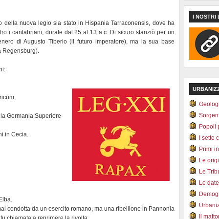
I NOSTRI 
o della nuova legio sia stato in Hispania Tarraconensis, dove ha
o i cantabriani, durate dal 25 al 13 a.c. Di sicuro stanziò per un
nero di Augusto Tiberio (il futuro imperatore), ma la sua base
a Regensburg).
ni:
URBANIZ
yricum,
Geolog
Sorgen
alla Germania Superiore
Popoli 
i in Cecia.
I sette 
Primi i
Le orig
Le Tri
Le dat
Demogr
Elba.
Urbani
 mai condotta da un esercito romano, ma una ribellione in Pannonia
Il matt
u chiamata a reprimere la rivolta.