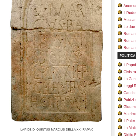
Anemo
Il Dod
Meccan.
Le due
Romani 
Romani
Romani 
POLITICA
Il Pop
Civis 
La Ge
x
Leggi 
Carich
Patrizi 
Giuram
Matrim
Il Pater
La Mate
LAPIDE DI QUINTUS MARCIUS DELLA XXI RAPAX
Diritto