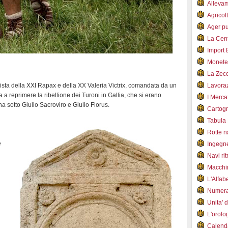
Alleva
Agricol
Ager pu
La Cent
Import 
Monet
La Zec
mista della XXI Rapax e della XX Valeria Victrix, comandata da un
Lavoraz
a a reprimere la ribellione dei Turoni in Gallia, che si erano
I Merca
a sotto Giulio Sacroviro e Giulio Florus.
Cartogr
Tabula 
Rotte 
e
Ingegn
Navi ri
Macchi
L'Alfa
Numer
Unita' 
L'orol
Calend