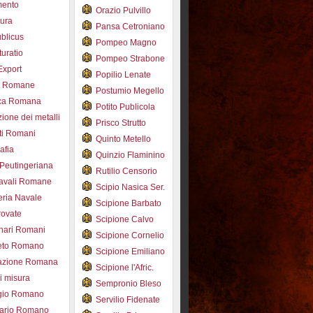
mento
Orazio Pulvillo
tura
Pansa Cetroniano
blicus
Pompeo Magno
uratio
Pompeo Strabone
Export
Popilio Lenate
e Romane
Postumio Megello
ca Romana
Potito Publicola
ione dei metalli
Prisco Strutto
ti Romani
Quinto Metello
afia
Quinzio Flaminino
Peutingeriana
Rutilio Censorio
navali Romane
Scipio Nasica Ser.
eria Navale
Scipione Barbato
trovate
Scipione Calvo
nari Romani
Scipione Cornelio
beto Romano
Scipione Emiliano
azione Romana
Scipione l'Afric.
di misura
Sempronio Bleso
ogio Romano
Servilio Fidenate
ario Romano