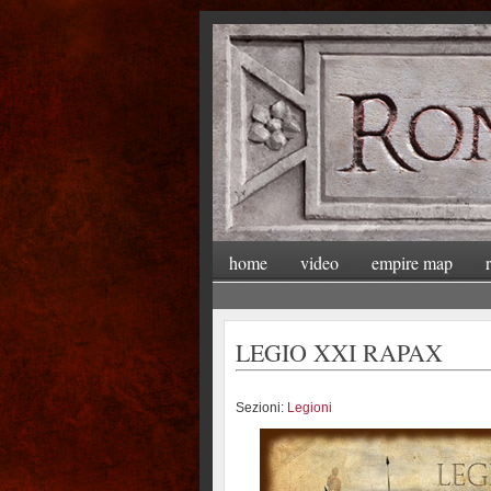
home
video
empire map
LEGIO XXI RAPAX
Sezioni:
Legioni