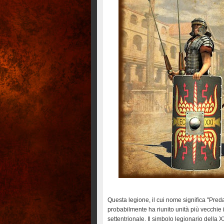
Questa legione, il cui nome significa "Preda
probabilmente ha riunito unità più vecchie
settentrionale.
Il simbolo legionario della X