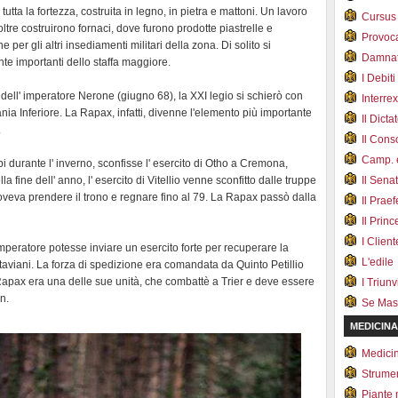
tutta la fortezza, costruita in legno, in pietra e mattoni. Un lavoro
Cursus
re costruirono fornaci, dove furono prodotte piastrelle e
Provoc
er gli altri insediamenti militari della zona. Di solito si
Damnat
nte importanti dello staffa maggiore.
I Debiti
o dell' imperatore Nerone (giugno 68), la XXI legio si schierò con
Interrex
nia Inferiore. La Rapax, infatti, divenne l'elemento più importante
Il Dicta
.
Il Cons
Camp. e
i durante l' inverno, sconfisse l' esercito di Otho a Cremona,
 fine dell' anno, l' esercito di Vitellio venne sconfitto dalle truppe
Il Sena
oveva prendere il trono e regnare fino al 79. La Rapax passò dalla
Il Prae
Il Prin
I Client
imperatore potesse inviare un esercito forte per recuperare la
L'edile
ataviani. La forza di spedizione era comandata da Quinto Petillio
Rapax era una delle sue unità, che combattè a Trier e deve essere
I Triunvi
n.
Se Mas
MEDICINA
Medici
Strumen
Piante 