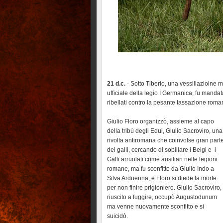
21 d.c.
- Sotto Tiberio, una vessillazioine 
ufficiale della legio I Germanica, fu mandat
ribellati contro la pesante tassazione roman
Giulio Floro organizzò, assieme al capo
della tribù degli Edui, Giulio Sacroviro, una
rivolta antiromana che coinvolse gran part
dei galli, cercando di sobillare i Belgi e i
Galli arruolati come ausiliari nelle legioni
romane, ma fu sconfitto da Giulio Indo a
Silva Arduenna, e Floro si diede la morte
per non finire prigioniero. Giulio Sacroviro,
riuscito a fuggire, occupò Augustodunum
ma venne nuovamente sconfitto e si
suicidò.