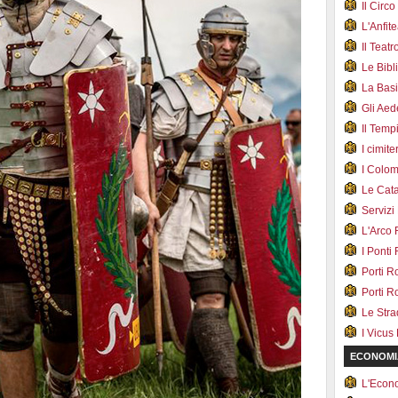
Il Cir
L'Anfit
Il Teat
Le Bib
La Bas
Gli Ae
Il Tem
I cimite
I Colo
Le Cat
Servizi
L'Arco
I Ponti
Porti R
Porti R
Le Str
I Vicus
ECONOMI
L'Econ