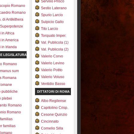
Servilio Prisco
scopio Romano
Sestio Laterano
ecaedro Romano
Spurio Larcio
 di Antikithera
Sulpicio Gallo
 Superpotenze
Tito Larcio
in Africa
Torquato Imper.
 in America
Val. Publicola (1)
in Irlanda
Val. Publicola (2)
 E LEGISLATURA
Valerio Corvo
Valerio Levino
olo Romano
Valerio Potito
romanus sum
Valerio Voluso
ns Romana
Ventidio Basso
Romane
e pubbliche
DITTATORI DI ROMA
e plebei
Albo Regilense
ento Romano
Capitolino Crisp.
onio Romano
Cesone Quinzio
 familias
Cincinnato
r familias
Cornelio Silla
 Romano