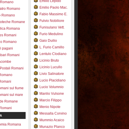
Emilio Lepido
co Romano
Emilio Paolo Mac.
eatro Romano
Fabio Massimo E.
ro Romano
Fulvio Nobiliore
lioteche Romane
Funisulano Vett.
ilica Romana
Furio Medulino
des Romani
Gaio Duilio
pio Romano
L. Furio Camillo
ri pagani
Lentulo Clodiano
mbari Romani
Licinio Bruto
acombe
Licinio Lucullo
 Postali Romani
Livio Salinatore
 Romano
Lucio Placidiano
 Romani
Lucio Volumnio
omani sul fiume
Manlio Vulsone
omani sul mare
Marcio Filippo
ade Romane
Menio Nipote
 Romani
Messalla Corvino
A
Mummio Acaico
omia Romana
Munazio Planco