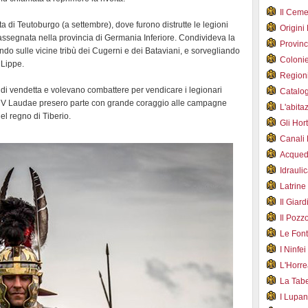
Il Cem
sta di Teutoburgo (a settembre), dove furono distrutte le legioni
Origini
riassegnata nella provincia di Germania Inferiore. Condivideva la
Provin
do sulle vicine tribù dei Cugerni e dei Bataviani, e sorvegliando
Coloni
e Lippe.
Region
di vendetta e volevano combattere per vendicare i legionari
Catalog
e la V Laudae presero parte con grande coraggio alle campagne
L'abit
l regno di Tiberio.
Gli Hor
Canali
Acqued
Idraul
Latrin
Il Gia
Il Poz
Le Fon
I Ninfe
L'Horr
La Tab
I Lupa