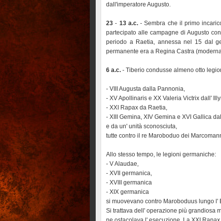
dall'imperatore Augusto.
23
-
13 a.c.
- Sembra che il primo incaric
partecipato alle campagne di Augusto contr
periodo a Raetia, annessa nel 15 dal ge
permanente era a Regina Castra (modern
6 a.c.
- Tiberio condusse almeno otto legio
- VIII Augusta dalla Pannonia,
- XV Apollinaris e XX Valeria Victrix dall' Ill
- XXI Rapax da Raetia,
- XIII Gemina, XIV Gemina e XVI Gallica d
e da un' unità sconosciuta,
tutte contro il re Maroboduo dei Marcomann
Allo stesso tempo, le legioni germaniche:
- V Alaudae,
- XVII germanica,
- XVIII germanica
- XIX germanica
si muovevano contro Maroboduus lungo l' 
Si trattava dell' operazione più grandiosa
ne ostacolava l' esecuzione. La XXI Rapax f