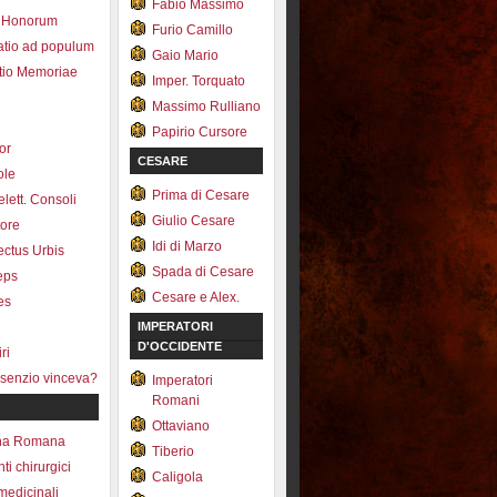
Fabio Massimo
 Honorum
Furio Camillo
atio ad populum
Gaio Mario
io Memoriae
Imper. Torquato
Massimo Rulliano
Papirio Cursore
tor
CESARE
ole
Prima di Cesare
lett. Consoli
Giulio Cesare
tore
Idi di Marzo
fectus Urbis
Spada di Cesare
ceps
Cesare e Alex.
es
IMPERATORI
D'OCCIDENTE
ri
senzio vinceva?
Imperatori
Romani
Ottaviano
na Romana
Tiberio
ti chirurgici
Caligola
medicinali