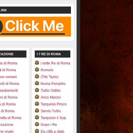
LINK
ZAZIONE
I 7 RE DI ROMA
ia di Roma
I sette Re di Roma
ti di Roma
Romolo
pre-romani
(Tito Tazio)
colli di Roma
Numa Pompilio
nsediamenti
Tullio Ostilio
ini di Roma
Anco Marzio
bù di Roma
Tarquinio Prisco
e di Roma
Servio Tullio
afia di Roma
Tarquinio il Sup.
zzazione
Dopo i Re
one crudo
Da città a stato