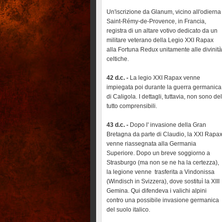
Un'iscrizione da Glanum, vicino all'odierna
Saint-Rémy-de-Provence, in Francia,
registra di un altare votivo dedicato da un
militare veterano della Legio XXI Rapax
alla Fortuna Redux unitamente alle divinità
celtiche.
42 d.c. -
La legio XXI Rapax venne
impiegata poi durante la guerra germanica
di Caligola. I dettagli, tuttavia, non sono del
tutto comprensibili.
43 d.c. -
Dopo l' invasione della Gran
Bretagna da parte di Claudio, la XXI Rapa
venne riassegnata alla Germania
Superiore. Dopo un breve soggiorno a
Strasburgo (ma non se ne ha la certezza),
la legione venne trasferita a Vindonissa
(Windisch in Svizzera), dove sostituì la XIII
Gemina. Qui difendeva i valichi alpini
contro una possibile invasione germanica
del suolo italico.