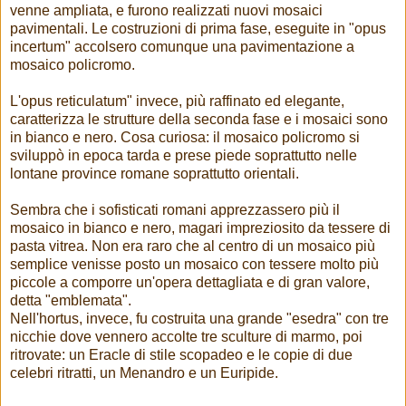
venne ampliata, e furono realizzati nuovi mosaici
pavimentali. Le costruzioni di prima fase, eseguite in "opus
incertum" accolsero comunque una pavimentazione a
mosaico policromo.
L'opus reticulatum" invece, più raffinato ed elegante,
caratterizza le strutture della seconda fase e i mosaici sono
in bianco e nero. Cosa curiosa: il mosaico policromo si
sviluppò in epoca tarda e prese piede soprattutto nelle
lontane province romane soprattutto orientali.
Sembra che i sofisticati romani apprezzassero più il
mosaico in bianco e nero, magari impreziosito da tessere di
pasta vitrea. Non era raro che al centro di un mosaico più
semplice venisse posto un mosaico con tessere molto più
piccole a comporre un'opera dettagliata e di gran valore,
detta "emblemata".
Nell'hortus, invece, fu costruita una grande "esedra" con tre
nicchie dove vennero accolte tre sculture di marmo, poi
ritrovate: un Eracle di stile scopadeo e le copie di due
celebri ritratti, un Menandro e un Euripide.