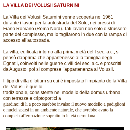
LA VILLA DEI VOLUSII SATURNINI
La Villa dei VoIusii Saturnini venne scoperta nel 1961
durante i lavori per la autostrada del Sole, nei pressi di
Fiano Romano (Roma Nord). Tali lavori non solo distrussero
parte del complesso, ma lo tagliarono in due con la rampa di
accesso all'autostrada.
La villa, edificata intorno alla prima metà del I sec. a.c., si
pensò dapprima che appartenesse alla famiglia degli
Egnatii, coinvolti nelle guerre civili del sec. a.c. e proscritti
da Augusto; poi si comprese l'appartenenza ai Volusii.
Il tipo di villa d 'otium su cui è impostato l'impianto della Villa
dei Volusii è quello
tradizionale, consistente nel modello della domus urbana,
con terrazze e criptoportici a
giardino; di li a poco sarebbe invalso il nuovo modello a padiglioni
e nuclei sparsi in un ambiente naturale, che avrebbe avuto la
completa affermazione soprattutto in età neroniana.