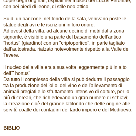
copie degli originali, ospitati nel museo del Lucus Feroniae,
con bei piedi di leone, di stile neo-attico.
Su di un bancone, nel fondo della sala, venivano poste le
statue degli avi e le iscrizioni in loro onore.
Ad ovest della villa, ad alcune decine di metri dalla zona
signorile, è visibile una parte del basamento dell'antico
"hortus" (giardino) con un "criptoportico", in parte tagliato
dall'autostrada, rialzato notevolmente rispetto alla Valle del
Tevere.
Il nucleo della villa era a sua volta leggermente più in alto
dell'" hortus".
Da tutto il complesso della villa si può dedurre il passaggio
tra la produzione dell'olio, del vino e dell'allevamento di
animali pregiati e lo sfruttamento intensivo di colture, per lo
più di cereali, che richiedevano un gran numero di schiavi;
la creazione cioè del grande latifondo che dette origine alle
servitù coatte dei contadini del tardo impero e del Medioevo.
BIBLIO