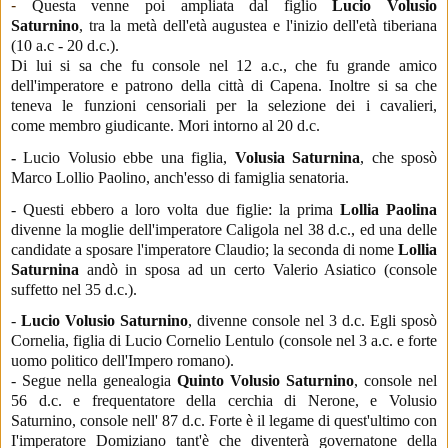
-
Questa venne poi ampliata dal figlio
Lucio
Volusio
Saturnino
,
tra la
metà dell'età augustea e l'inizio dell'età tiberiana
(10 a.c - 20 d.c.).
Di lui si sa che fu console nel 12
a.c., che fu g
rande amico
dell'imperatore e patrono della città di Capena.
Inoltre si sa che
teneva le funzioni censoriali per la selezione dei i cavalieri,
come
membro giudicante.
Mori intorno al 20 d.c.
-
Lucio Volusio ebbe una figlia,
Volusia Saturnina
,
che sposò
Marco Lollio Paolino, anch'esso di famiglia senatoria.
- Questi ebbero a loro volta due figlie: la prima
Lollia Paolina
divenne la moglie dell'imperatore Caligola nel 38 d.c.
, ed una delle
candidate a sposare l'imperatore Claudio; la seconda di nome
Lollia
Saturnina
andò in sposa ad un certo Valerio Asiatico (console
suffetto nel 35 d.c.).
-
Lucio Volusio Saturnino
, divenne
console nel 3 d.c. Egli sposò
Cornelia,
figlia di Lucio Cornelio Lentulo (console nel 3 a.c. e forte
uomo politico dell'Impero romano).
- Segue nella
genealogia
Quinto Volusio Saturnino
,
console nel
56 d.c. e frequentatore della cerchia di Nerone, e
Volusio
Saturnino, console nell' 87 d.c. Forte è il legame di quest'ultimo con
I'imperatore
Domiziano tant'è che diventerà governatone della