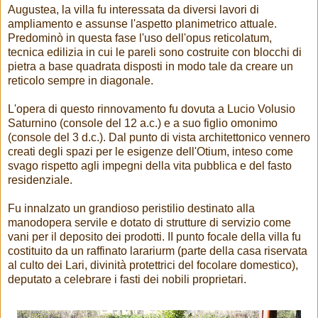
Augustea, la villa fu interessata da diversi lavori di
ampliamento e assunse l'aspetto planimetrico attuale.
Predominò in questa fase l'uso dell'opus reticolatum,
tecnica edilizia in cui le pareli sono costruite con blocchi di
pietra a base quadrata disposti in modo tale da creare un
reticolo sempre in diagonale.
L'opera di questo rinnovamento fu dovuta a Lucio Volusio
Saturnino (console del 12 a.c.) e a suo figlio omonimo
(console del 3 d.c.). Dal punto di vista architettonico vennero
creati degli spazi per le esigenze dell'Otium, inteso come
svago rispetto agli impegni della vita pubblica e del fasto
residenziale.
Fu innalzato un grandioso peristilio destinato alla
manodopera servile e dotato di strutture di servizio come
vani per il deposito dei prodotti. II punto focale della villa fu
costituito da un raffinato larariurm (parte della casa riservata
al culto dei Lari, divinità protettrici del focolare domestico),
deputato a celebrare i fasti dei nobili proprietari.