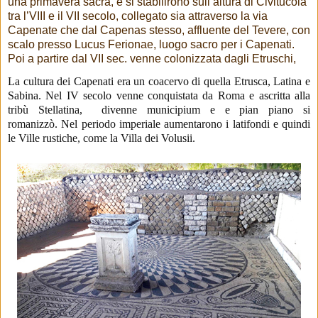
una primavera sacra, e si stabilirono sull’altura di Civitucola
tra l’VIII e il VII secolo, collegato sia attraverso la via
Capenate che dal Capenas stesso, affluente del Tevere, con
scalo presso Lucus Ferionae, luogo sacro per i Capenati.
Poi a partire dal VII sec. venne colonizzata dagli Etruschi,
La cultura dei Capenati era un coacervo di quella Etrusca, Latina e
Sabina.
Nel IV secolo venne conquistata da Roma e ascritta alla
tribù Stellatina, divenne municipium e e pian piano si
romanizzò.
Nel periodo imperiale aumentarono i latifondi e quindi
le Ville rustiche, come la Villa dei Volusii.