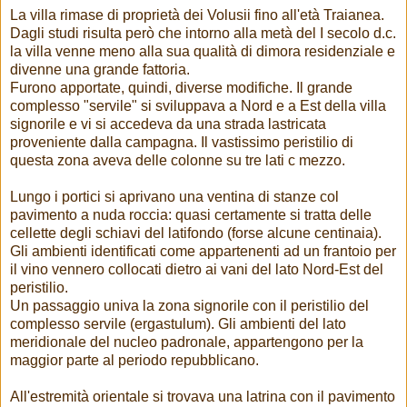
La villa rimase di proprietà dei Volusii fino all'età Traianea.
Dagli studi risulta però che intorno alla metà del I secolo d.c.
la villa venne meno alla sua qualità di dimora residenziale e
divenne una grande fattoria.
Furono apportate, quindi, diverse modifiche. Il grande
complesso "servile" si sviluppava a Nord e a Est della villa
signorile e vi si accedeva da una strada lastricata
proveniente dalla campagna. Il vastissimo peristilio di
questa zona aveva delle colonne su tre lati c mezzo.
Lungo i portici si aprivano una ventina di stanze col
pavimento a nuda roccia: quasi certamente si tratta delle
cellette degli schiavi del latifondo (forse alcune centinaia).
Gli ambienti identificati come appartenenti ad un frantoio per
il vino vennero collocati dietro ai vani del lato Nord-Est del
peristilio.
Un passaggio univa la zona signorile con il peristilio del
complesso servile (ergastulum). Gli ambienti del lato
meridionale del nucleo padronale, appartengono per la
maggior parte al periodo repubblicano.
All'estremità orientale si trovava una latrina con il pavimento