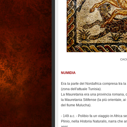
CACC
NUMIDIA
Era la parte del Nordafrica compresa tra la 
(zona dell'attuale Tunisia).
La Mauretania era una provincia romana, di
la Mauretania Sitifense (la più orientale, a
del fiume Mulucha).
- 149 a.c. - Polibio fa un viaggio in Africa 
Plinio, nella Historia Naturalis, narra che 
anni.