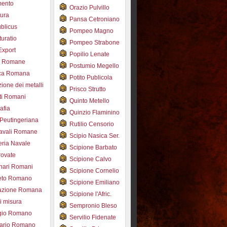
mento
Orazio Pulvillo
tura
Pansa Cetroniano
blicus
Pompeo Magno
uratio
Pompeo Strabone
Export
Popilio Lenate
e Romane
Postumio Megello
ca Romana
Potito Publicola
ione dei metalli
Prisco Strutto
ti Romani
Quinto Metello
afia
Quinzio Flaminino
Peutingeriana
Rutilio Censorio
navali Romane
Scipio Nasica Ser.
eria Navale
Scipione Barbato
trovate
Scipione Calvo
nari Romani
Scipione Cornelio
beto Romano
Scipione Emiliano
azione Romana
Scipione l'Afric.
di misura
Sempronio Bleso
ogio Romano
Servilio Fidenate
ario Romano