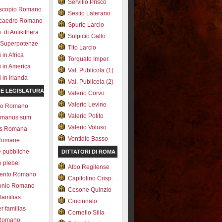
Servilio Prisco
scopio Romano
Sestio Laterano
ecaedro Romano
Spurio Larcio
 di Antikithera
Sulpicio Gallo
 Superpotenze
Tito Larcio
in Africa
Torquato Imper.
 in America
Val. Publicola (1)
in Irlanda
Val. Publicola (2)
 E LEGISLATURA
Valerio Corvo
Valerio Levino
olo Romano
Valerio Potito
romanus sum
Valerio Voluso
ns Romana
Ventidio Basso
Romane
e pubbliche
DITTATORI DI ROMA
e plebei
Albo Regilense
ento Romano
Capitolino Crisp.
onio Romano
Cesone Quinzio
 familias
Cincinnato
r familias
Cornelio Silla
 Romano