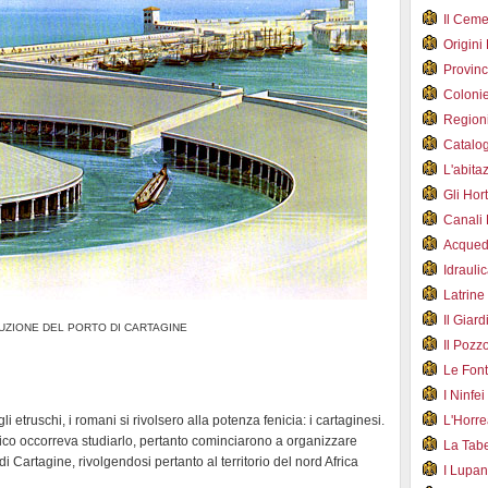
Il Cem
Origini
Provin
Coloni
Region
Catalog
L'abit
Gli Hor
Canali
Acqued
Idraul
Latrin
Il Gia
UZIONE DEL PORTO DI CARTAGINE
Il Poz
Le Fon
I Ninfe
i etruschi, i romani si rivolsero alla potenza fenicia: i cartaginesi.
L'Horr
co occorreva studiarlo, pertanto cominciarono a organizzare
La Tab
 di Cartagine, rivolgendosi pertanto al territorio del nord Africa
I Lupa