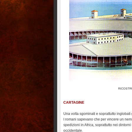
RICOSTR
CARTAGINE
Una volta sgominati e soprattutto inglobati gl
I romani sapevano che per vincere un nemi
spedizioni in Africa, soprattutto nei dintorni
occidentale.