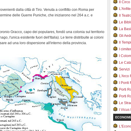
Il Cir
L'Anfit
venienti dalla città di Tiro. Venuta a conflitto con Roma per
 termine delle Guerre Puniche, che iniziarono nel 264 a.c. e
Il Teat
Le Bib
La Bas
mpronio Gracco, capo dei populares, fondò una colonia sul territorio
Gli Ae
o, l'unica esistente fuori dell'Italia). Le terre distribuite ai coloni
Il Tem
nsare ad una loro dispersione all'interno della provincia.
I cimite
I Colo
Le Cat
Servizi
L'Arco
I Ponti
Porti R
Porti R
Le Str
I Vicus
ECONOMI
L'Econ