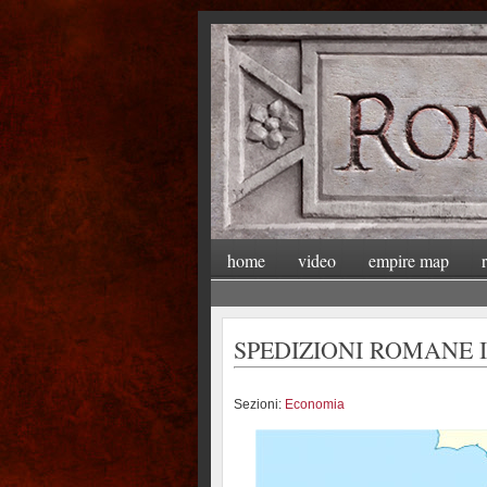
home
video
empire map
SPEDIZIONI ROMANE 
Sezioni:
Economia