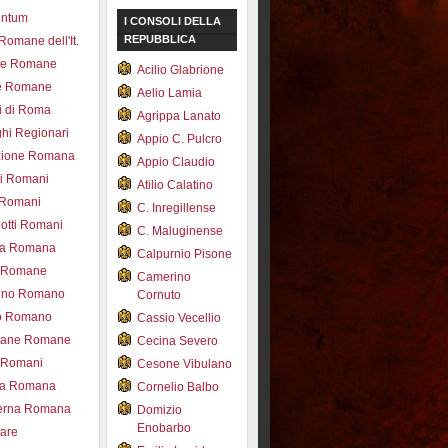
entum
I CONSOLI DELLA
REPUBBLICA
 Romane dell'It.
ce Romane
Acilio Glabrione
e Romane
Aelio Lamia
i di Roma
Agrippa Lanato
hi Regionari
Appio C. Pulcro
azione Romana
Appio Claudio
ti Romani
Atilio Calatino
 Romani
C. Inregillense
otti Romani
C. Maluginense
ica Romana
Calpurnio Pisone
e Romane
Camerino
rdino Romano
Cornuto
zo Romano
Cassio Vecellio
tane Romane
Cecina Severo
i Romani
Cesone Vibulano
ea Romana
Cornelio Balbo
erna Romana
Domizio
Enobarbo
nare