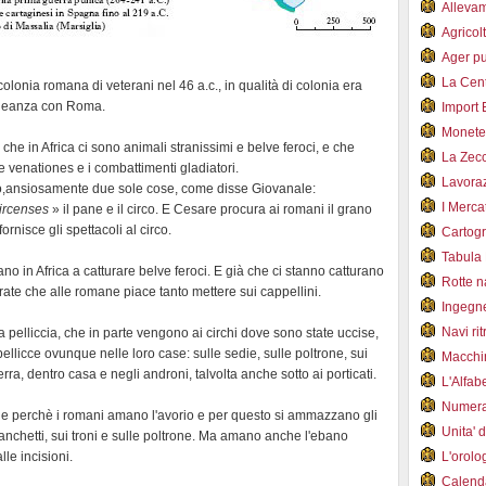
Alleva
Agricol
Ager pu
La Cent
colonia romana di veterani nel 46 a.c., in qualità di colonia era
alleanza con Roma.
Import 
Monet
he in Africa ci sono animali stranissimi e belve feroci, e che
La Zec
e venationes e i combattimenti gladiatori.
Lavoraz
o,ansiosamente due sole cose, come disse Giovanale:
I Merca
circenses
» il pane e il circo. E Cesare procura ai romani il grano
ornisce gli spettacoli al circo.
Cartogr
Tabula 
o in Africa a catturare belve feroci. E già che ci stanno catturano
Rotte 
ate che alle romane piace tanto mettere sui cappellini.
Ingegn
Navi ri
 pelliccia, che in parte vengono ai circhi dove sono state uccise,
licce ovunque nelle loro case: sulle sedie, sulle poltrone, sui
Macchi
erra, dentro casa e negli androni, talvolta anche sotto ai porticati.
L'Alfa
Numer
he perchè i romani amano l'avorio e per questo si ammazzano gli
Unita' 
i panchetti, sui troni e sulle poltrone. Ma amano anche l'ebano
lle incisioni.
L'orol
Calend