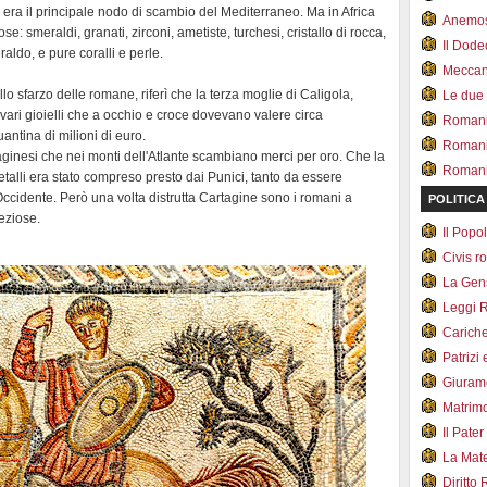
., era il principale nodo di scambio del Mediterraneo. Ma in Africa
Anemo
e: smeraldi, granati, zirconi, ametiste, turchesi, cristallo di rocca,
Il Dod
ldo, e pure coralli e perle.
Meccan.
llo sfarzo delle romane, riferì che la terza moglie di Caligola,
Le due
 vari gioielli che a occhio e croce dovevano valere circa
Romani 
antina di milioni di euro.
Romani
aginesi che nei monti dell'Atlante scambiano merci per oro. Che la
Romani 
etalli era stato compreso presto dai Punici, tanto da essere
 Occidente. Però una volta distrutta Cartagine sono i romani a
POLITICA
eziose.
Il Pop
Civis 
La Ge
Leggi 
Carich
Patrizi 
Giuram
Matrim
Il Pater
La Mate
Diritto