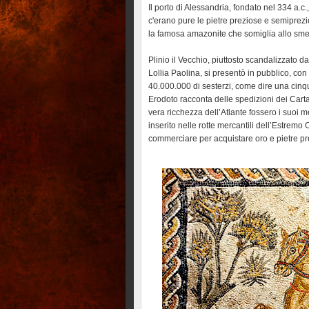
Il porto di Alessandria, fondato nel 334 a.c
c'erano pure le pietre preziose e semiprezios
la famosa amazonite che somiglia allo smera
Plinio il Vecchio, piuttosto scandalizzato da
Lollia Paolina, si presentò in pubblico, con
40.000.000 di sesterzi, come dire una cinqu
Erodoto racconta delle spedizioni dei Cart
vera ricchezza dell’Atlante fossero i suoi m
inserito nelle rotte mercantili dell’Estremo
commerciare per acquistare oro e pietre pr