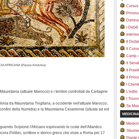
Cursus
Provoc
Damnat
I Debiti
Interrex
Il Dicta
Il Cons
Camp. e
Il Sena
IA AFRICANA (Piazza Armerina)
Il Prae
Il Prin
I Client
Mauretania (attuale Marocco) e i territori controllati da Cartagine
L'edile
I Triunvi
visa tra Mauretania Tingitana, a occidente nell'attuale Marocco,
Se Mas
i confini della Numidia) e la Mauretania Cesariense (situata ad est
MEDICINA
Medici
seguendo Scipione l'Africano esplorando le coste dell'Atlantico.
Strumen
ancora Polibio, scrittore e storico greco che visse a Roma per 17
Piante 