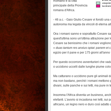
Romano e la città
principale della Provincia
romana d'Africa.
- 46 a.c. - Gaio Giulio Cesare vi fondò una 
autonoma ma legata da vincoli di eterna 
Ora i romani sanno e soprattutto Cesare sa c
quest'ultima sono un'ottima attrazione per l
Cesare sa benissimo che i romani voglion
«
duas tantum res anxius optat: panem et 
egizio per il pane e per 175 giorni all'anno f
Per questo occorrono avventurieri che vadan
o uccidono uccelli dalle lunghe piume color
Ma catturano o uccidono pure gli animali da
ma non bastano, perchè i romani mettono pel
divani, sulle panche e sui letti, ma pure in t
Insomma l'Africa diventa un business, anc
elefanti. L'avorio si incastona nei letti, su
africano, un legno nero e duro così adatto a