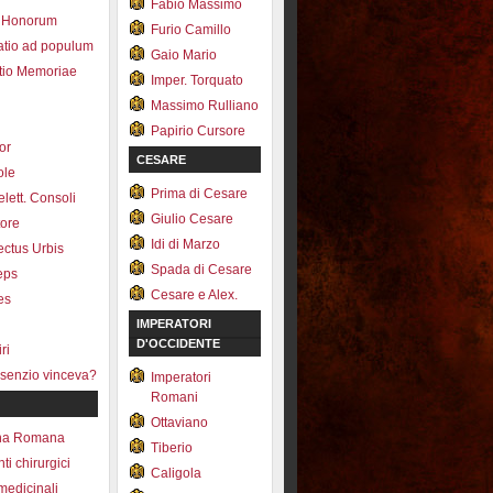
Fabio Massimo
 Honorum
Furio Camillo
atio ad populum
Gaio Mario
io Memoriae
Imper. Torquato
Massimo Rulliano
Papirio Cursore
tor
CESARE
ole
Prima di Cesare
lett. Consoli
Giulio Cesare
tore
Idi di Marzo
fectus Urbis
Spada di Cesare
ceps
Cesare e Alex.
es
IMPERATORI
D'OCCIDENTE
ri
senzio vinceva?
Imperatori
Romani
Ottaviano
na Romana
Tiberio
ti chirurgici
Caligola
medicinali