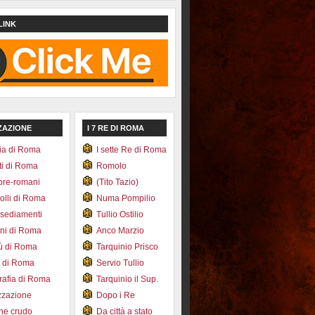
LINK
ZAZIONE
I 7 RE DI ROMA
ia di Roma
I sette Re di Roma
ti di Roma
Romolo
pre-romani
(Tito Tazio)
colli di Roma
Numa Pompilio
nsediamenti
Tullio Ostilio
ini di Roma
Anco Marzio
bù di Roma
Tarquinio Prisco
e di Roma
Servio Tullio
afia di Roma
Tarquinio il Sup.
zzazione
Dopo i Re
one crudo
Da città a stato