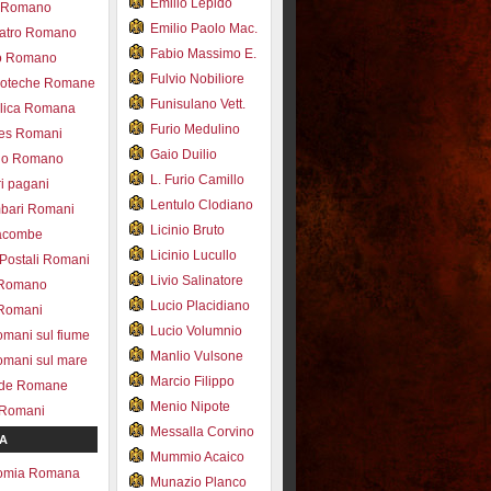
Emilio Lepido
co Romano
Emilio Paolo Mac.
eatro Romano
Fabio Massimo E.
ro Romano
Fulvio Nobiliore
lioteche Romane
Funisulano Vett.
ilica Romana
Furio Medulino
des Romani
Gaio Duilio
pio Romano
L. Furio Camillo
ri pagani
Lentulo Clodiano
mbari Romani
Licinio Bruto
acombe
Licinio Lucullo
 Postali Romani
Livio Salinatore
 Romano
Lucio Placidiano
 Romani
Lucio Volumnio
omani sul fiume
Manlio Vulsone
omani sul mare
Marcio Filippo
ade Romane
Menio Nipote
 Romani
Messalla Corvino
A
Mummio Acaico
omia Romana
Munazio Planco