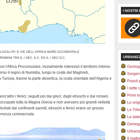
I NOSTRI 
 LOCALITA' E VIE DELL'AFRICA NORD OCCIDENTALE
URBANIZ
MANI TRA IL I SEC. A.C. ED IL I SEC D.C.
i l'Africa Proconsolare, inizialmente interessò il territorio intorno
Geolog
rso il regno di Numidia, lungo le coste del Maghreb,
Sorgen
Tunisia, tranne la parte desertica, la costa orientale dell'Algeria e
Popoli 
I sette 
Primi i
z'altro i fenici, seguiti poi dai greci, dagli etruschi e dai romani.
occupato tutta la Magna Grecia e non avevano più grandi velleità
Le orig
rollati dai confinanti sanniti, etruschi e fenici erano un grosso
Le Tri
correnza commerciale.
Le dat
Demogr
Urbani
Il matt