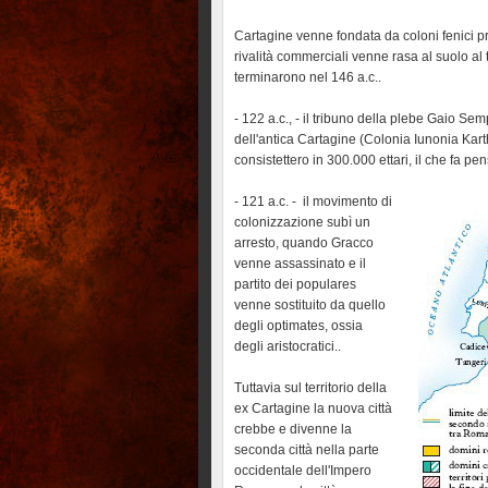
Cartagine venne fondata da coloni fenici pro
rivalità commerciali venne rasa al suolo al
terminarono nel 146 a.c..
- 122 a.c., - il tribuno della plebe Gaio Se
dell'antica Cartagine (Colonia Iunonia Karthag
consistettero in 300.000 ettari, il che fa pe
- 121 a.c. - il movimento di
colonizzazione subì un
arresto, quando Gracco
venne assassinato e il
partito dei populares
venne sostituito da quello
degli optimates, ossia
degli aristocratici..
Tuttavia sul territorio della
ex Cartagine la nuova città
crebbe e divenne la
seconda città nella parte
occidentale dell'Impero