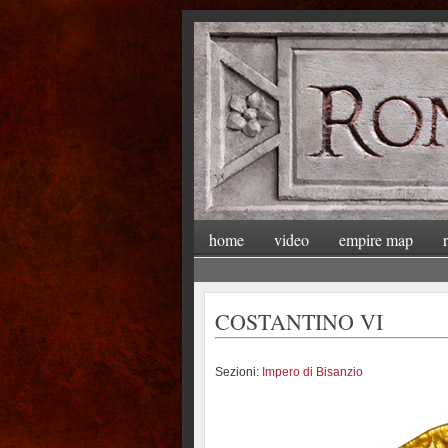
home
video
empire map
COSTANTINO VI
Sezioni:
Impero di Bisanzio