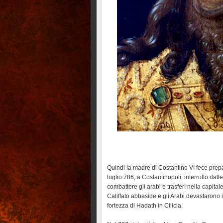
Quindi la madre di Costantino VI fece prepar
luglio 786, a Costantinopoli, interrotto dall
combattere gli arabi e trasferì nella capital
Califfato abbaside e gli Arabi devastarono 
fortezza di Hadath in Cilicia.