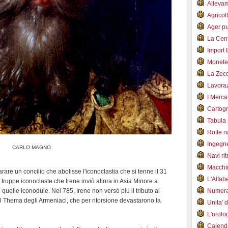
Alleva
Agricol
Ager pu
La Cent
Import 
Monet
La Zec
Lavoraz
I Merca
Cartogr
Tabula 
Rotte 
Ingegn
CARLO MAGNO
Navi ri
Macchi
are un concilio che abolisse l'iconoclastia che si tenne il 31
L'Alfa
e truppe iconoclaste che Irene inviò allora in Asia Minore a
e quelle iconodule. Nel 785, Irene non versò più il tributo al
Numer
il Thema degli Armeniaci, che per ritorsione devastarono la
Unita' 
L'orol
Calend