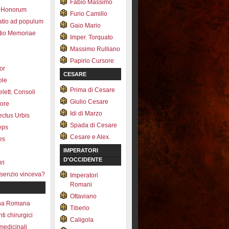
Fabio Massimo
 Honorum
Furio Camillo
atio ad populum
Gaio Mario
io Memoriae
Imper. Torquato
Massimo Rulliano
Papirio Cursore
tor
CESARE
ole
Prima di Cesare
lett. Consoli
Giulio Cesare
tore
Idi di Marzo
fectus Urbis
Spada di Cesare
ceps
Cesare e Alex.
es
IMPERATORI
D'OCCIDENTE
ri
senzio vinceva?
Imperatori
Romani
Ottaviano
na Romana
Tiberio
ti chirurgici
Caligola
medicinali