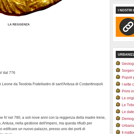
I NOSTRI 
LA REGGENZA
URBANIZ
Geolog
Sorgen
IV dal 776
Popoli 
e Leone da Teodota Fratellastro di sant'Antusa di Costantinopoli
I sette 
Primi i
Le orig
Le Tri
Le dat
ne IV nel 780, a soli nove anni con la reggenza della madre Irene,
Demogr
o, Antusa, nella gestione dell'impero, ma questa rifiutò per
Urbani
bito edificare un nuovo palazzo, presso uno dei porti di
Il matt