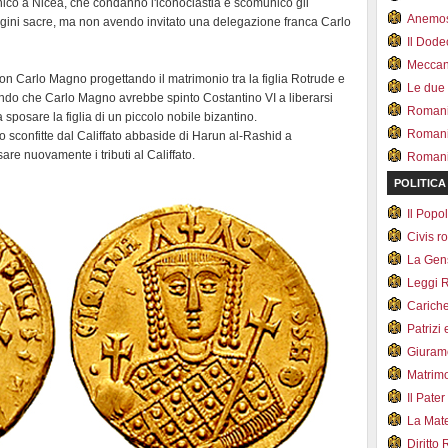
enico a Nicea, che condannò l'iconoclastia e scomunicò gli
Anemo
mmagini sacre, ma non avendo invitato una delegazione franca Carlo
Il Dod
Meccan.
n Carlo Magno progettando il matrimonio tra la figlia Rotrude e
Le due
endo che Carlo Magno avrebbe spinto Costantino VI a liberarsi
Romani 
 sposare la figlia di un piccolo nobile bizantino.
Romani
o sconfitte dal Califfato abbaside di Harun al-Rashid a
are nuovamente i tributi al Califfato.
Romani 
POLITICA
Il Pop
Civis 
La Ge
Leggi 
Carich
Patrizi 
Giuram
Matrim
Il Pater
La Mate
Diritto