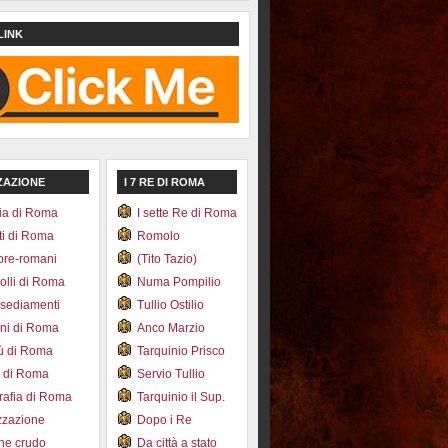
LINK
ZAZIONE
I 7 RE DI ROMA
ia di Roma
I sette Re di Roma
ti di Roma
Romolo
pre-romani
(Tito Tazio)
colli di Roma
Numa Pompilio
nsediamenti
Tullio Ostilio
ini di Roma
Anco Marzio
bù di Roma
Tarquinio Prisco
e di Roma
Servio Tullio
afia di Roma
Tarquinio il Sup.
zzazione
Dopo i Re
one crudo
Da città a stato