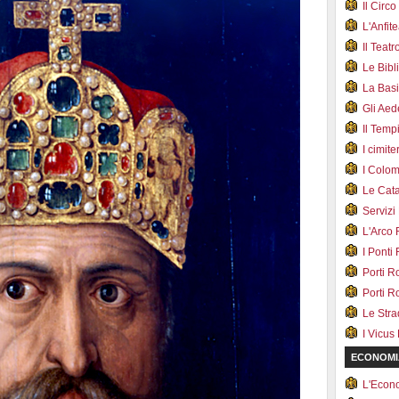
Il Cir
L'Anfit
Il Teat
Le Bib
La Bas
Gli Ae
Il Tem
I cimite
I Colo
Le Cat
Servizi
L'Arco
I Ponti
Porti R
Porti R
Le Str
I Vicus
ECONOMI
L'Econ