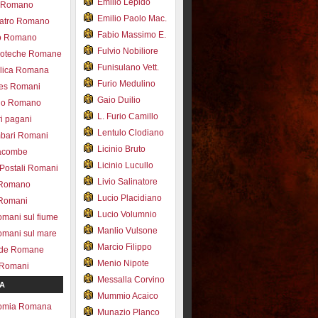
Emilio Lepido
co Romano
Emilio Paolo Mac.
eatro Romano
Fabio Massimo E.
ro Romano
Fulvio Nobiliore
lioteche Romane
Funisulano Vett.
ilica Romana
Furio Medulino
des Romani
Gaio Duilio
pio Romano
L. Furio Camillo
ri pagani
Lentulo Clodiano
mbari Romani
Licinio Bruto
acombe
Licinio Lucullo
 Postali Romani
Livio Salinatore
 Romano
Lucio Placidiano
 Romani
Lucio Volumnio
omani sul fiume
Manlio Vulsone
omani sul mare
Marcio Filippo
ade Romane
Menio Nipote
 Romani
Messalla Corvino
A
Mummio Acaico
omia Romana
Munazio Planco