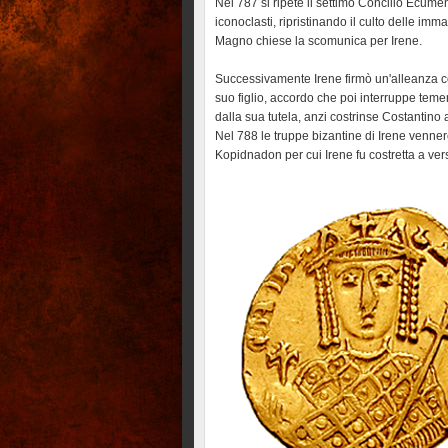
Nel 787 si ripetè il settimo Concilio Ecum
iconoclasti, ripristinando il culto delle i
Magno chiese la scomunica per Irene.
Successivamente Irene firmò un'alleanza co
suo figlio, accordo che poi interruppe tem
dalla sua tutela, anzi costrinse Costantino a
Nel 788 le truppe bizantine di Irene venner
Kopidnadon per cui Irene fu costretta a vers