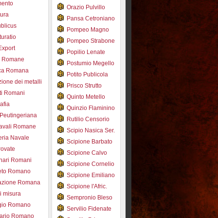
mento
Orazio Pulvillo
tura
Pansa Cetroniano
blicus
Pompeo Magno
uratio
Pompeo Strabone
Export
Popilio Lenate
e Romane
Postumio Megello
ca Romana
Potito Publicola
ione dei metalli
Prisco Strutto
ti Romani
Quinto Metello
afia
Quinzio Flaminino
Peutingeriana
Rutilio Censorio
navali Romane
Scipio Nasica Ser.
eria Navale
Scipione Barbato
trovate
Scipione Calvo
nari Romani
Scipione Cornelio
beto Romano
Scipione Emiliano
azione Romana
Scipione l'Afric.
di misura
Sempronio Bleso
ogio Romano
Servilio Fidenate
ario Romano