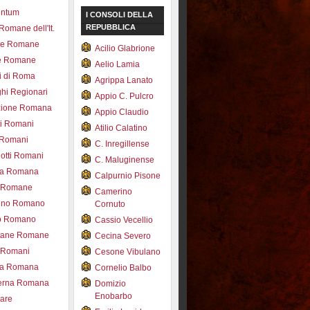
entum
I CONSOLI DELLA
REPUBBLICA
 Romane dell'It.
ce Romane
Acilio Glabrione
e Romane
Aelio Lamia
i di Roma
Agrippa Lanato
hi Regionari
Appio C. Pulcro
azione Romana
Appio Claudio
ti Romani
Atilio Calatino
 Romani
C. Inregillense
otti Romani
C. Maluginense
ica Romana
Calpurnio Pisone
e Romane
Camerino
rdino Romano
Cornuto
zo Romano
Cassio Vecellio
tane Romane
Cecina Severo
i Romani
Cesone Vibulano
ea Romana
Cornelio Balbo
erna Romana
Domizio
Enobarbo
nare