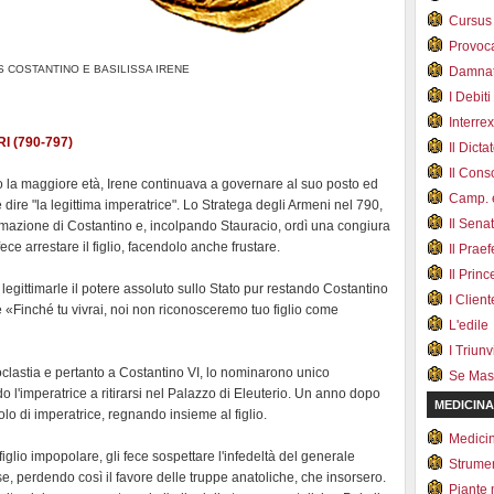
Cursus
Provoc
 COSTANTINO E BASILISSA IRENE
Damnat
I Debiti
Interrex
 (790-797)
Il Dicta
Il Cons
 la maggiore età, Irene continuava a governare al suo posto ed
Camp. e
ire "la legittima imperatrice". Lo Stratega degli Armeni nel 790,
Il Sena
imazione di Costantino e, incolpando Stauracio, ordì una congiura
fece arrestare il figlio, facendolo anche frustare.
Il Prae
Il Prin
 legittimarle il potere assoluto sullo Stato pur restando Costantino
I Client
 «Finché tu vivrai, noi non riconosceremo tuo figlio come
L'edile
I Triunvi
noclastia e pertanto a Costantino VI, lo nominarono unico
Se Mas
o l'imperatrice a ritirarsi nel Palazzo di Eleuterio. Un anno dopo
MEDICINA
itolo di imperatrice, regnando insieme al figlio.
Medici
figlio impopolare, gli fece sospettare l'infedeltà del generale
Strumen
, perdendo così il favore delle truppe anatoliche, che insorsero.
Piante 