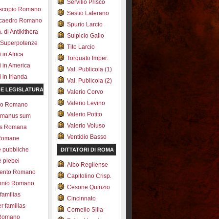
Servilio Prisco
scopio Romano
Sestio Laterano
ecaedro Romano
Spurio Larcio
 di Antikithera
Sulpicio Gallo
 Superpotenze
Tito Larcio
in Africa
Torquato Imper.
 in America
Val. Publicola (1)
in Irlanda
Val. Publicola (2)
 E LEGISLATURA
Valerio Corvo
Valerio Levino
olo Romano
Valerio Potito
romanus sum
Valerio Voluso
ns Romana
Ventidio Basso
Romane
e pubbliche
DITTATORI DI ROMA
e plebei
Albo Regilense
ento Romano
Capitolino Crisp.
onio Romano
Cesone Quinzio
 familias
Cincinnato
r familias
Cornelio Silla
 Romano