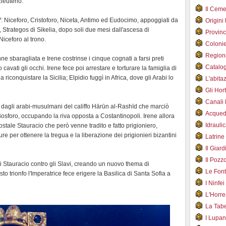
leuterio.
Il Cem
IV: Niceforo, Cristoforo, Niceta, Antimo ed Eudocimo, appoggiati da
Origini
 Strategos di Sikelia, dopo soli due mesi dall'ascesa di
Provin
Niceforo al trono.
Coloni
Region
ne sbaragliata e Irene costrinse i cinque cognati a farsi preti
Catalog
avati gli occhi. Irene fece poi arrestare e torturare la famiglia di
a riconquistare la Sicilia; Elpidio fuggì in Africa, dove gli Arabi lo
L'abit
Gli Hor
Canali
 dagli arabi-musulmani del califfo Hārūn al-Rashīd che marciò
Acqued
osforo, occupando la riva opposta a Costantinopoli. Irene allora
Idraul
 postale Stauracio che però venne tradito e fatto prigioniero,
ure per ottenere la tregua e la liberazione dei prigionieri bizantini
Latrin
Il Gia
Il Poz
di Stauracio contro gli Slavi, creando un nuovo thema di
Le Fon
to trionfo l'Imperatrice fece erigere la Basilica di Santa Sofia a
I Ninfe
L'Horr
La Tab
I Lupa