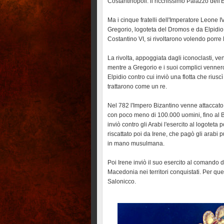
Costantinopoli: il ricchissimo Palazzo dell'E
Ma i cinque fratelli dell'Imperatore Leone 
Gregorio, logoteta del Dromos e da Elpidio,
Costantino VI, si rivoltarono volendo porre 
La rivolta, appoggiata dagli iconoclasti, ven
mentre a Gregorio e i suoi complici vennero c
Elpidio contro cui inviò una flotta che riuscì 
trattarono come un re.
Nel 782 l'Impero Bizantino venne attaccato
con poco meno di 100.000 uomini, fino al B
inviò contro gli Arabi l'esercito al logoteta
riscattato poi da Irene, che pagò gli arabi p
in mano musulmana.
Poi Irene inviò il suo esercito al comando 
Macedonia nei territori conquistati. Per ques
Salonicco.