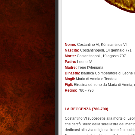
Nome:
Costantino VI, Kōnstantinos VI
Nascita:
Costantinopoli, 14 gennaio 771
Morte:
Costantinopoli, 19 agosto 797
Padre:
Leone IV
Madre:
Irene l'Ateniana
Dinastia:
Isaurica Coimperatore di Leone 
Mogli:
Maria di Amnia e Teodota
Figli:
Efrosina ed Irene da Maria di Amnia, 
Regno:
780 - 796
LA REGGENZA (780-790)
Costantino VI succedette alla morte di Leo
che cercò l'aiuto della sorellastra del marit
dedicarsi alla vita religiosa. Irene fece su