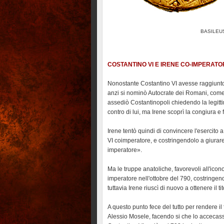
BASILEUS
COSTANTINO VI E IRENE CO-IMPERATORI
Nonostante Costantino VI avesse raggiunto
anzi si nominò Autocrate dei Romani, come d
assediò Costantinopoli chiedendo la legitt
contro di lui, ma Irene scoprì la congiura e 
Irene tentò quindi di convincere l'esercito a
VI coimperatore, e costringendolo a giurare
imperatore».
Ma le truppe anatoliche, favorevoli all'ico
imperatore nell'ottobre del 790, costringend
tuttavia Irene riuscì di nuovo a ottenere il t
A questo punto fece del tutto per rendere il 
Alessio Mosele, facendo si che lo accecasse