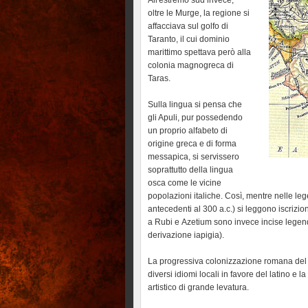
All'estremo sud invece,
oltre le Murge, la regione si
affacciava sul golfo di
Taranto, il cui dominio
marittimo spettava però alla
colonia magnogreca di
Taras.
Sulla lingua si pensa che
gli Apuli, pur possedendo
un proprio alfabeto di
origine greca e di forma
messapica, si servissero
soprattutto della lingua
osca come le vicine
popolazioni italiche. Così, mentre nelle l
antecedenti al 300 a.c.) si leggono iscrizi
a Rubi e Azetium sono invece incise legende
derivazione iapigia).
La progressiva colonizzazione romana del
diversi idiomi locali in favore del latino 
artistico di grande levatura.