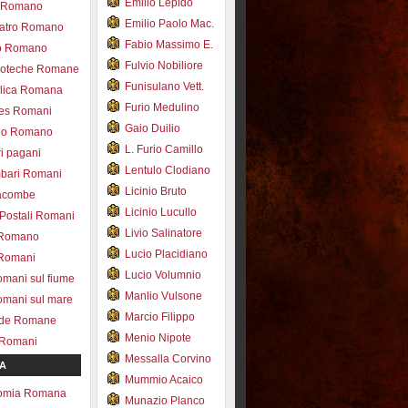
Emilio Lepido
co Romano
Emilio Paolo Mac.
eatro Romano
Fabio Massimo E.
ro Romano
Fulvio Nobiliore
lioteche Romane
Funisulano Vett.
ilica Romana
Furio Medulino
des Romani
Gaio Duilio
pio Romano
L. Furio Camillo
ri pagani
Lentulo Clodiano
mbari Romani
Licinio Bruto
acombe
Licinio Lucullo
 Postali Romani
Livio Salinatore
 Romano
Lucio Placidiano
 Romani
Lucio Volumnio
omani sul fiume
Manlio Vulsone
omani sul mare
Marcio Filippo
ade Romane
Menio Nipote
 Romani
Messalla Corvino
A
Mummio Acaico
omia Romana
Munazio Planco