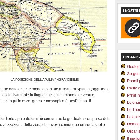
I NOSTRI 
URBANIZ
Geolog
Sorgen
LA POSIZIONE DELL'APULIA (INGRANDIBILE)
Popoli 
I sette 
egende delle antiche monete coniate a Teanum Apulum (oggi Teati,
oni esclusivamente in lingua osca, sulle monete rinvenute
Primi i
 trilingui in osco, greco e messapico (quest'ultimo di
Le orig
Le Tri
Le dat
 territorio apulo determinò comunque la graduale scomparsa dei
Demogr
e la civilizzazione della zona che aveva comunque un suo aspetto
Urbani
Il matt