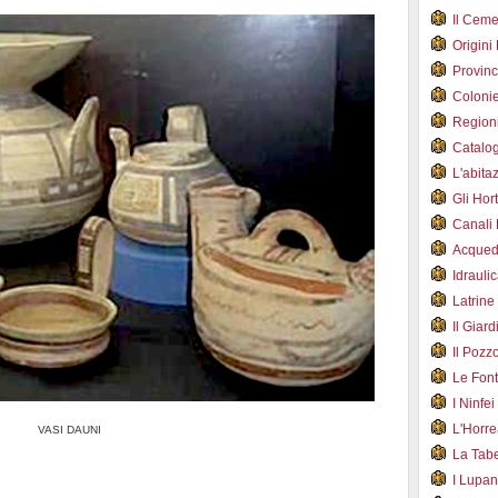
Il Cem
Origini
Provin
Coloni
Region
Catalog
L'abit
Gli Hor
Canali
Acqued
Idraul
Latrin
Il Gia
Il Poz
Le Fon
I Ninfe
L'Horr
VASI DAUNI
La Tab
I Lupa