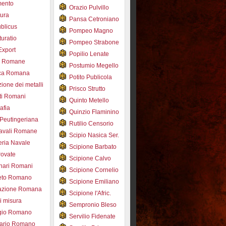
mento
Orazio Pulvillo
tura
Pansa Cetroniano
blicus
Pompeo Magno
uratio
Pompeo Strabone
Export
Popilio Lenate
e Romane
Postumio Megello
ca Romana
Potito Publicola
ione dei metalli
Prisco Strutto
ti Romani
Quinto Metello
afia
Quinzio Flaminino
Peutingeriana
Rutilio Censorio
navali Romane
Scipio Nasica Ser.
eria Navale
Scipione Barbato
trovate
Scipione Calvo
nari Romani
Scipione Cornelio
beto Romano
Scipione Emiliano
azione Romana
Scipione l'Afric.
di misura
Sempronio Bleso
ogio Romano
Servilio Fidenate
ario Romano