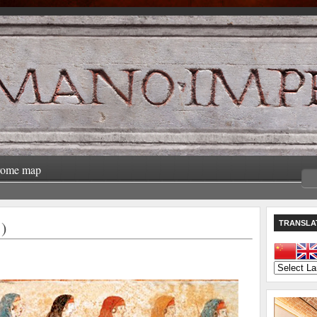
rome map
)
TRANSLA