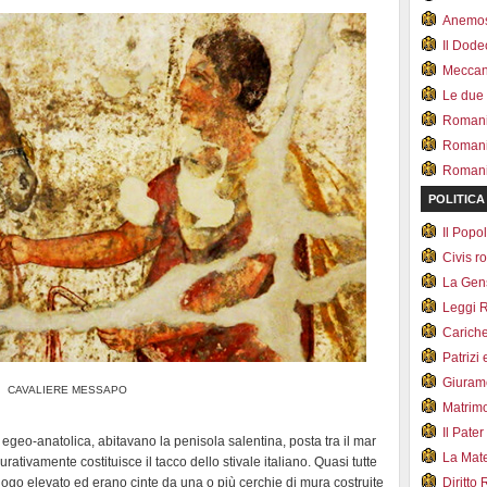
Anemo
Il Dod
Meccan.
Le due
Romani 
Romani
Romani 
POLITICA
Il Pop
Civis 
La Ge
Leggi 
Carich
Patrizi 
Giuram
CAVALIERE MESSAPO
Matrim
Il Pater
o egeo-anatolica, abitavano la penisola salentina, posta tra il mar
La Mate
gurativamente costituisce il tacco dello stivale italiano. Quasi tutte
uogo elevato ed erano cinte da una o più cerchie di mura costruite
Diritto