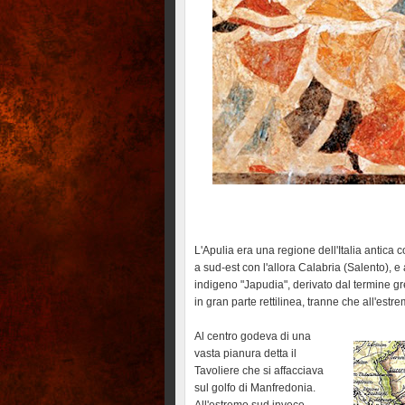
L'Apulia era una regione dell'Italia antica
a sud-est con l'allora Calabria (Salento), e
indigeno "Japudia", derivato dal termine gre
in gran parte rettilinea, tranne che all'es
Al centro godeva di una
vasta pianura detta il
Tavoliere che si affacciava
sul golfo di Manfredonia.