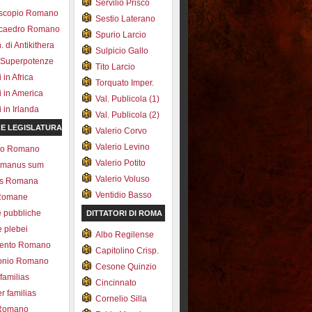
Servilio Prisco
scopio Romano
Sestio Laterano
ecaedro Romano
Spurio Larcio
 di Antikithera
Sulpicio Gallo
 Superpotenze
Tito Larcio
in Africa
Torquato Imper.
 in America
Val. Publicola (1)
in Irlanda
Val. Publicola (2)
 E LEGISLATURA
Valerio Corvo
Valerio Levino
olo Romano
Valerio Potito
romanus sum
Valerio Voluso
ns Romana
Ventidio Basso
Romane
e pubbliche
DITTATORI DI ROMA
e plebei
Albo Regilense
ento Romano
Capitolino Crisp.
onio Romano
Cesone Quinzio
 familias
Cincinnato
r familias
Cornelio Silla
 Romano