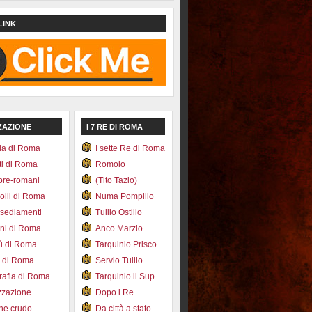
LINK
ZAZIONE
I 7 RE DI ROMA
ia di Roma
I sette Re di Roma
ti di Roma
Romolo
pre-romani
(Tito Tazio)
colli di Roma
Numa Pompilio
nsediamenti
Tullio Ostilio
ini di Roma
Anco Marzio
bù di Roma
Tarquinio Prisco
e di Roma
Servio Tullio
afia di Roma
Tarquinio il Sup.
zzazione
Dopo i Re
one crudo
Da città a stato