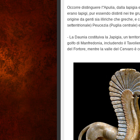
Occorre distinguere l''Apulia, dalla Iapigia 
erano Iapigi, pur essendo distinti nei tre g
origine da genti sia illiriche che greche, e
settentrionale) Peucezia (Puglia centrale) 
- La Daunia costituiva la Japigia, un territ
golfo di Manfredonia, includendo il Tavolie
del Fortore, mentre la valle del Cervaro è c