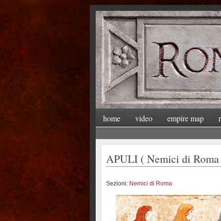
home
video
empire map
APULI ( Nemici di Roma 
Sezioni:
Nemici di Roma