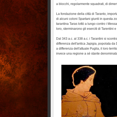
a blocchi, regolarmente squadrati, di dime
La fondazione della città di Taranto, impor
di alcuni coloni Spartani giunti in questa 
tarantina Taras lottò a lungo contro i Messa
loro, sterminarono gli eserciti di Tarentini 
Dal 343 a.c. al 338 a.c. i Tarantini si sco
differenza dell'antica Japigia, popolata da
a differenza dell'attuale Puglia, il loro ter
invece una regione a sé stante denominata