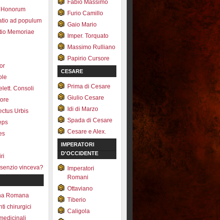
Fabio Massimo
 Honorum
Furio Camillo
atio ad populum
Gaio Mario
io Memoriae
Imper. Torquato
Massimo Rulliano
Papirio Cursore
tor
CESARE
ole
Prima di Cesare
lett. Consoli
Giulio Cesare
tore
Idi di Marzo
fectus Urbis
Spada di Cesare
ceps
Cesare e Alex.
es
IMPERATORI
D'OCCIDENTE
ri
senzio vinceva?
Imperatori
Romani
Ottaviano
na Romana
Tiberio
ti chirurgici
Caligola
medicinali