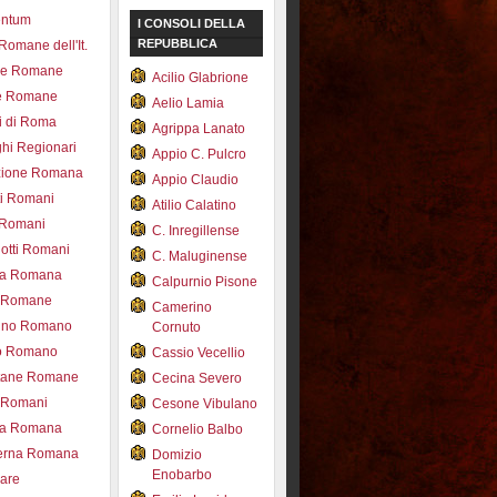
entum
I CONSOLI DELLA
REPUBBLICA
 Romane dell'It.
ce Romane
Acilio Glabrione
e Romane
Aelio Lamia
i di Roma
Agrippa Lanato
hi Regionari
Appio C. Pulcro
azione Romana
Appio Claudio
ti Romani
Atilio Calatino
 Romani
C. Inregillense
otti Romani
C. Maluginense
ica Romana
Calpurnio Pisone
e Romane
Camerino
rdino Romano
Cornuto
zo Romano
Cassio Vecellio
tane Romane
Cecina Severo
i Romani
Cesone Vibulano
ea Romana
Cornelio Balbo
erna Romana
Domizio
Enobarbo
nare