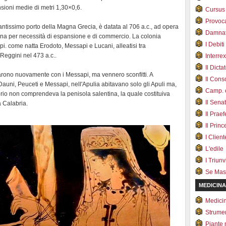
nsioni medie di metri 1,30×0,6.
Cursus
Provoc
tantissimo porto della Magna Grecia, è datata al 706 a.c., ad opera
Damnat
zona per necessità di espansione e di commercio. La colonia
I Debiti
pi. come natta Erodoto, Messapi e Lucani, alleatisi tra
e Reggini nel 473 a.c..
Interrex
Il Dicta
ntrarono nuovamente con i Messapi, ma vennero sconfitti. A
Il Cons
 Dauni, Peuceti e Messapi, nell'Apulia abitavano solo gli Apuli ma,
Camp. e
ritorio non comprendeva la penisola salentina, la quale costituiva
Il Sena
 Calabria.
Il Prae
Il Prin
I Client
L'edile
I Triunvi
Se Mas
MEDICINA
Medici
Strumen
Piante 