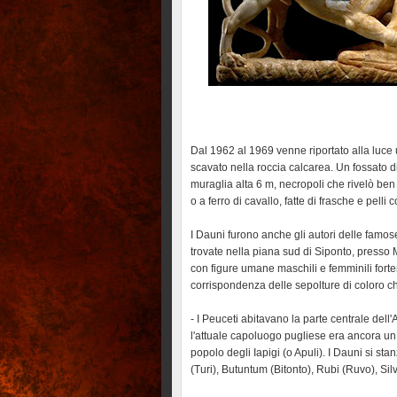
Dal 1962 al 1969 venne riportato alla luce 
scavato nella roccia calcarea. Un fossato di
muraglia alta 6 m, necropoli che rivelò ben
o a ferro di cavallo, fatte di frasche e pelli
I Dauni furono anche gli autori delle famose s
trovate nella piana sud di Siponto, presso 
con figure umane maschili e femminili fortem
corrispondenza delle sepolture di coloro c
- I Peuceti abitavano la parte centrale dell'
l'attuale capoluogo pugliese era ancora un
popolo degli Iapigi (o Apuli). I Dauni si sta
(Turi), Butuntum (Bitonto), Rubi (Ruvo), Si