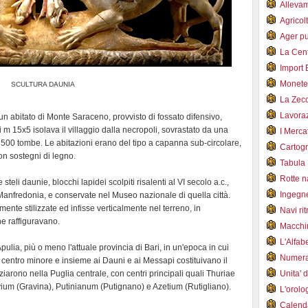
Alleva
Agricol
Ager pu
La Cent
Import 
Monet
SCULTURA DAUNIA
La Zec
Lavoraz
un abitato di Monte Saraceno, provvisto di fossato difensivo,
 m 15x5 isolava il villaggio dalla necropoli, sovrastato da una
I Merca
 500 tombe. Le abitazioni erano del tipo a capanna sub-circolare,
Cartogr
 con sostegni di legno.
Tabula 
Rotte 
teli daunie, blocchi lapidei scolpiti risalenti al VI secolo a.c.,
Ingegn
Manfredonia, e conservate nel Museo nazionale di quella città.
ente stilizzate ed infisse verticalmente nel terreno, in
Navi ri
he raffiguravano.
Macchi
L'Alfa
Apulia, più o meno l'attuale provincia di Bari, in un'epoca in cui
Numer
 centro minore e insieme ai Dauni e ai Messapi costituivano il
nziarono nella Puglia centrale, con centri principali quali Thuriae
Unita' 
lvium (Gravina), Putinianum (Putignano) e Azetium (Rutigliano).
L'orol
Calend