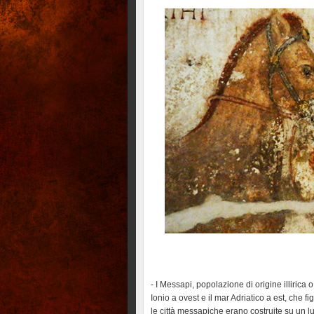
- I Messapi, popolazione di origine illirica 
Ionio a ovest e il mar Adriatico a est, che fi
le città messapiche erano costruite su un l