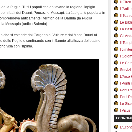
Il Cir
e dalla Puglia. Tutti i popoli che abitavano la regione Japigia
L'Anfit
ruppi tribali dei Dauni, Peucezi e Messapi. La Japigia fu popolata in
Il Teat
 comprendeva anticamente i territori della Daunia (la Puglia
Le Bib
e la Messapia (antico Salento).
La Bas
orio che si estende dal Gargano al Vulture e dai Monti Dauni al
Gli Ae
re delle Puglie e confinando con il Sannio all'altezza del bacino
Il Tem
ondivisa con l'Irpinia.
I cimite
I Colo
Le Cat
Servizi
L'Arco
I Ponti
Porti R
Porti R
Le Str
I Vicus
ECONOMI
L'Econ