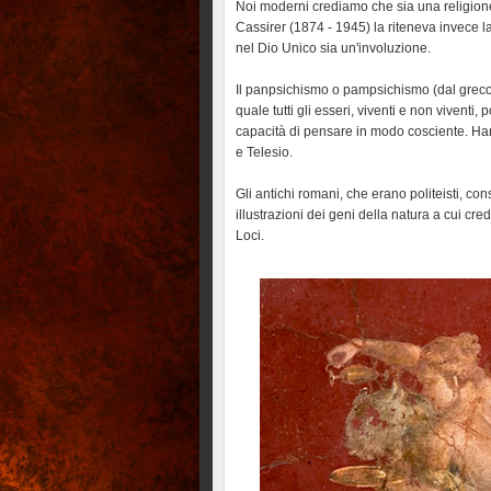
Noi moderni crediamo che sia una religione d
Cassirer (1874 - 1945) la riteneva invece la
nel Dio Unico sia un'involuzione.
Il panpsichismo o pampsichismo (dal greco p
quale tutti gli esseri, viventi e non viven
capacità di pensare in modo cosciente. Hann
e Telesio.
Gli antichi romani, che erano politeisti, con
illustrazioni dei geni della natura a cui cre
Loci.