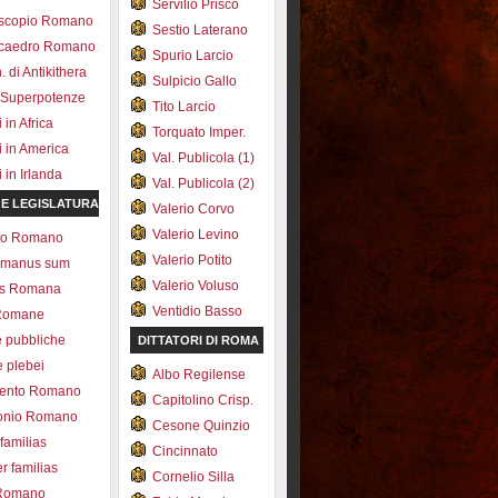
Servilio Prisco
scopio Romano
Sestio Laterano
ecaedro Romano
Spurio Larcio
 di Antikithera
Sulpicio Gallo
 Superpotenze
Tito Larcio
in Africa
Torquato Imper.
 in America
Val. Publicola (1)
in Irlanda
Val. Publicola (2)
 E LEGISLATURA
Valerio Corvo
Valerio Levino
olo Romano
Valerio Potito
romanus sum
Valerio Voluso
ns Romana
Ventidio Basso
Romane
e pubbliche
DITTATORI DI ROMA
e plebei
Albo Regilense
ento Romano
Capitolino Crisp.
onio Romano
Cesone Quinzio
 familias
Cincinnato
r familias
Cornelio Silla
 Romano