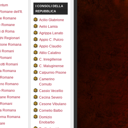
entum
I CONSOLI DELLA
REPUBBLICA
 Romane dell'It.
ce Romane
Acilio Glabrione
e Romane
Aelio Lamia
i di Roma
Agrippa Lanato
hi Regionari
Appio C. Pulcro
azione Romana
Appio Claudio
ti Romani
Atilio Calatino
 Romani
C. Inregillense
otti Romani
C. Maluginense
ica Romana
Calpurnio Pisone
e Romane
Camerino
rdino Romano
Cornuto
zo Romano
Cassio Vecellio
tane Romane
Cecina Severo
i Romani
Cesone Vibulano
ea Romana
Cornelio Balbo
erna Romana
Domizio
Enobarbo
nare