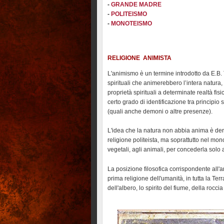
-
GRANDE MADRE
-
POLITEISMO
-
MONOTEISMO
RELIGIONE ANIMISTA
L'animismo è un termine introdotto da E.B. T
spirituali che animerebbero l’intera natura,
proprietà spirituali a determinate realtà fi
certo grado di identificazione tra principio 
(quali anche demoni o altre presenze).
L'idea che la natura non abbia anima è deri
religione politeista, ma soprattutto nel mon
vegetali, agli animali, per concederla solo
La posizione filosofica corrispondente all
prima religione dell'umanità, in tutta la Terr
dell'albero, lo spirito del fiume, della roccia