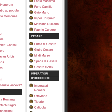
Fabio Massimo
 Honorum
Furio Camillo
atio ad populum
Gaio Mario
io Memoriae
Imper. Torquato
Massimo Rulliano
Papirio Cursore
tor
CESARE
ole
Prima di Cesare
lett. Consoli
Giulio Cesare
tore
Idi di Marzo
fectus Urbis
Spada di Cesare
ceps
Cesare e Alex.
es
IMPERATORI
D'OCCIDENTE
ri
senzio vinceva?
Imperatori
Romani
Ottaviano
na Romana
Tiberio
ti chirurgici
Caligola
medicinali