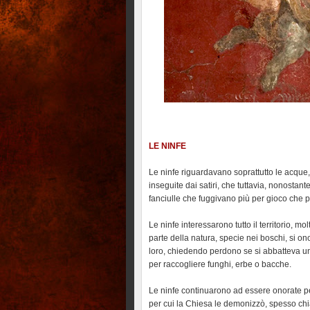
LE NINFE
Le ninfe riguardavano soprattutto le acque,
inseguite dai satiri, che tuttavia, nonostan
fanciulle che fuggivano più per gioco che pe
Le ninfe interessarono tutto il territorio, 
parte della natura, specie nei boschi, si 
loro, chiedendo perdono se si abbatteva un
per raccogliere funghi, erbe o bacche.
Le ninfe continuarono ad essere onorate pe
per cui la Chiesa le demonizzò, spesso chi