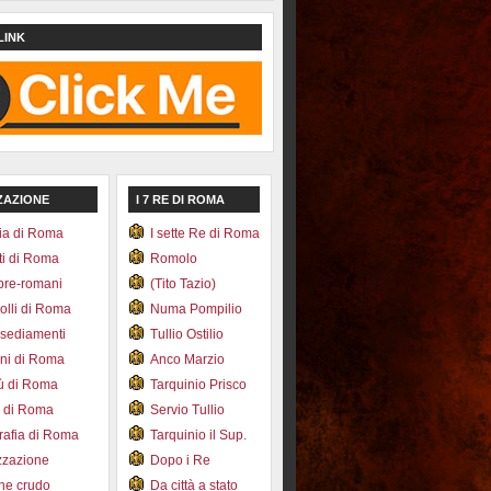
LINK
ZAZIONE
I 7 RE DI ROMA
ia di Roma
I sette Re di Roma
ti di Roma
Romolo
pre-romani
(Tito Tazio)
colli di Roma
Numa Pompilio
nsediamenti
Tullio Ostilio
ini di Roma
Anco Marzio
bù di Roma
Tarquinio Prisco
e di Roma
Servio Tullio
afia di Roma
Tarquinio il Sup.
zzazione
Dopo i Re
one crudo
Da città a stato