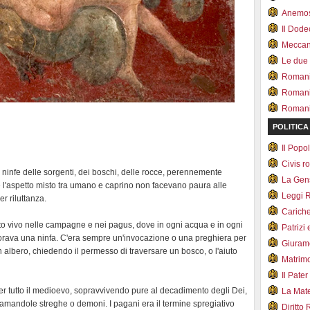
Anemo
Il Dod
Meccan.
Le due
Romani 
Romani
Romani 
POLITICA
Il Pop
Civis 
 ninfe delle sorgenti, dei boschi, delle rocce, perennemente
La Ge
te l'aspetto misto tra umano e caprino non facevano paura alle
Leggi 
r riluttanza.
Carich
molto vivo nelle campagne e nei pagus, dove in ogni acqua e in ogni
Patrizi 
onorava una ninfa. C'era sempre un'invocazione o una preghiera per
Giuram
 albero, chiedendo il permesso di traversare un bosco, o l'aiuto
Matrim
Il Pater
r tutto il medioevo, sopravvivendo pure al decadimento degli Dei,
La Mate
amandole streghe o demoni. I pagani era il termine spregiativo
Diritto