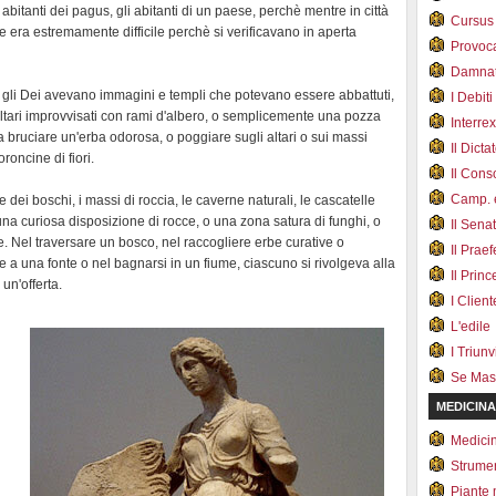
abitanti dei pagus, gli abitanti di un paese, perchè mentre in città
Cursus
ne era estremamente difficile perchè si verificavano in aperta
Provoc
Damnat
re gli Dei avevano immagini e templi che potevano essere abbattuti,
I Debiti
altari improvvisati con rami d'albero, o semplicemente una pozza
Interrex
a bruciare un'erba odorosa, o poggiare sugli altari o sui massi
Il Dicta
oroncine di fiori.
Il Cons
Camp. e
e dei boschi, i massi di roccia, le caverne naturali, le cascatelle
 o una curiosa disposizione di rocce, o una zona satura di funghi, o
Il Sena
 Nel traversare un bosco, nel raccogliere erbe curative o
Il Prae
 a una fonte o nel bagnarsi in un fiume, ciascuno si rivolgeva alla
Il Prin
 un'offerta.
I Client
L'edile
I Triunvi
Se Mas
MEDICINA
Medici
Strumen
Piante 