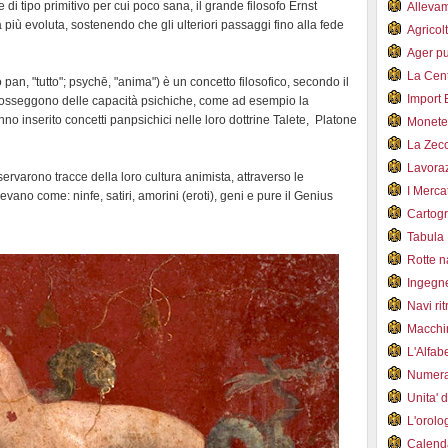
i tipo primitivo per cui poco sana, il grande filosofo Ernst
Alleva
 più evoluta, sostenendo che gli ulteriori passaggi fino alla fede
Agricol
Ager pu
La Cent
an, "tutto"; psychē, "anima") è un concetto filosofico, secondo il
Import 
ti, posseggono delle capacità psichiche, come ad esempio la
o inserito concetti panpsichici nelle loro dottrine Talete, Platone
Monet
La Zec
Lavoraz
servarono tracce della loro cultura animista, attraverso le
I Merca
devano come: ninfe, satiri, amorini (eroti), geni e pure il Genius
Cartogr
Tabula 
Rotte 
Ingegn
Navi ri
Macchi
L'Alfa
Numer
Unita' 
L'orol
Calend