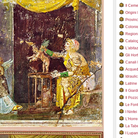
Il Cem
Origini
Provin
Coloni
Region
Catalog
L'abit
Gli Hor
Canali
Acqued
Idraul
Latrin
Il Gia
Il Poz
Le Fon
I Ninfe
L'Horr
La Tab
I Lupa