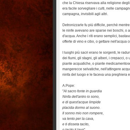
che la Chiesa riservava alla religione degli 
era facile sorvegliare i culti, nelle campag
campagna, invisibili agli altri.
Detronizzarle fu più difficile, perchè ment
le ninfe avevano are sparse nei boschi, o 
d'acqua. Anche i riti erano semplici, bastav
offerte di vino e cibo, o gettare nell'acqua c
I luoghi più sacri erano le sorgenti, le radur
dei fiumi, gli stagni, gli alberi, i crepacci,
piante acquatiche, o piante medicamentose.
mangerecce selvatiche, nell'attingere acque
ninfa del luogo e le faceva una preghiera e
A.Pope:
"
Al sacro fonte in guardia
Ninfa dell'antro io sono,
e di quest'acque limpide
placida dormo al suono.
Il sonno mio non rompere,
va lento per la cava,
e ti disseta tacito,
o tacito ti lava
"