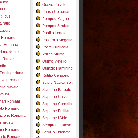
mento
Orazio Pulvillo
tura
Pansa Cetroniano
blicus
Pompeo Magno
uratio
Pompeo Strabone
Export
Popilio Lenate
e Romane
Postumio Megello
ca Romana
Potito Publicola
ione dei metalli
Prisco Strutto
ti Romani
Quinto Metello
afia
Quinzio Flaminino
Peutingeriana
Rutilio Censorio
navali Romane
Scipio Nasica Ser.
eria Navale
Scipione Barbato
trovate
Scipione Calvo
nari Romani
Scipione Cornelio
beto Romano
Scipione Emiliano
azione Romana
Scipione l'Afric.
di misura
Sempronio Bleso
ogio Romano
Servilio Fidenate
ario Romano