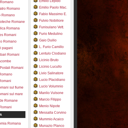
Emilio Lepido
co Romano
Emilio Paolo Mac.
eatro Romano
Fabio Massimo E.
ro Romano
Fulvio Nobiliore
lioteche Romane
Funisulano Vett.
ilica Romana
Furio Medulino
des Romani
Gaio Duilio
pio Romano
L. Furio Camillo
ri pagani
Lentulo Clodiano
mbari Romani
Licinio Bruto
acombe
Licinio Lucullo
 Postali Romani
Livio Salinatore
 Romano
Lucio Placidiano
 Romani
Lucio Volumnio
omani sul fiume
Manlio Vulsone
omani sul mare
Marcio Filippo
ade Romane
Menio Nipote
 Romani
Messalla Corvino
A
Mummio Acaico
omia Romana
Munazio Planco