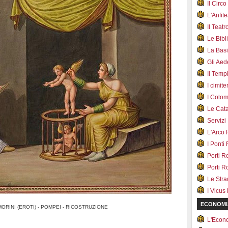
Il Cir
L'Anfit
Il Teat
Le Bib
La Bas
Gli Ae
Il Tem
I cimite
I Colo
Le Cat
Servizi
L'Arco
I Ponti
Porti R
Porti R
Le Str
I Vicus
ECONOMI
MORINI (EROTI) - POMPEI - RICOSTRUZIONE
L'Econ