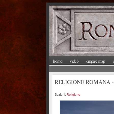
home
video
empire map
RELIGIONE ROMANA - 
Sezioni:
Religione