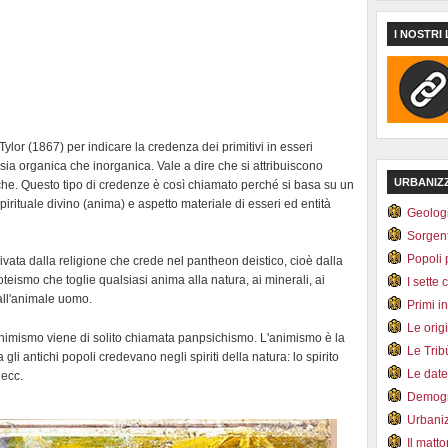
I NOSTRI 
ylor (1867) per indicare la credenza dei primitivi in esseri
 sia organica che inorganica. Vale a dire che si attribuiscono
URBANIZ
siche. Questo tipo di credenze è così chiamato perché si basa su un
spirituale divino (anima) e aspetto materiale di esseri ed entità
Geolog
Sorgen
Popoli 
vata dalla religione che crede nel pantheon deistico, cioè dalla
oteismo che toglie qualsiasi anima alla natura, ai minerali, ai
I sette 
 all'animale uomo.
Primi i
Le orig
'animismo viene di solito chiamata panpsichismo. L'animismo è la
Le Tri
a gli antichi popoli credevano negli spiriti della natura: lo spirito
Le dat
 ecc.
Demogr
Urbani
Il matt