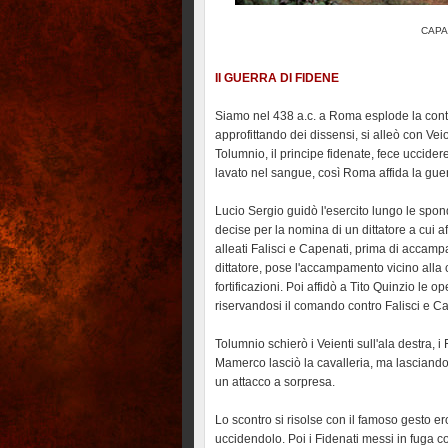
CAPA
II GUERRA DI FIDENE
Siamo nel 438 a.c. a Roma esplode la conte
approfittando dei dissensi, si alleò con V
Tolumnio, il principe fidenate, fece uccider
lavato nel sangue, così Roma affida la gu
Lucio Sergio guidò l'esercito lungo le spond
decise per la nomina di un dittatore a cui 
alleati Falisci e Capenati, prima di accam
dittatore, pose l'accampamento vicino alla c
fortificazioni. Poi affidò a Tito Quinzio le o
riservandosi il comando contro Falisci e C
Tolumnio schierò i Veienti sull'ala destra, i 
Mamerco lasciò la cavalleria, ma lasciando
un attacco a sorpresa.
Lo scontro si risolse con il famoso gesto e
uccidendolo. Poi i Fidenati messi in fuga c