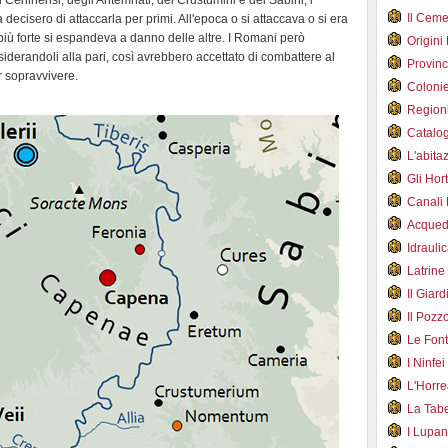
i Ceninensi, degli Antemnati, dei Crustumini e dei Sabini, i
Il Cem
ecisero di attaccarla per primi. All'epoca o si attaccava o si era
ù più forte si espandeva a danno delle altre. I Romani però
Origini
derandoli alla pari, così avrebbero accettato di combattere al
Provin
r sopravvivere.
Coloni
Region
Catalog
L'abit
Gli Hor
Canali
Acqued
Idraul
Latrin
Il Gia
Il Poz
Le Fon
I Ninfe
L'Horr
La Tab
I Lupa