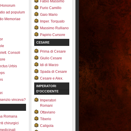
Fabio Massimo
 Honorum
Furio Camillo
atio ad populum
Gaio Mario
io Memoriae
Imper. Torquato
Massimo Rulliano
Papirio Cursore
tor
CESARE
ole
Prima di Cesare
lett. Consoli
Giulio Cesare
tore
Idi di Marzo
fectus Urbis
Spada di Cesare
ceps
Cesare e Alex.
es
IMPERATORI
D'OCCIDENTE
ri
senzio vinceva?
Imperatori
Romani
Ottaviano
na Romana
Tiberio
ti chirurgici
Caligola
medicinali