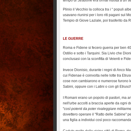
tempo di Strabone era ormai ridotta a un se
Plinio il Vecchio la colloca tra i “ populi a
usavano riunirsi per i loro riti pagani sul 
Tempio di Giove Laziale, poi trasferito da
LE GUERRE
Roma e Fidene si fecero guerra per ben 400
Ostilio e sotto i Tarquini. Sia Livio che Di
conclusasi con la sconfitta di Veienti e Fid
Invece Dionisio, durante i regni di Anco Mar
cui Fidenae è coinvolta nelle lotte tra Etru
cose non cambiarono e numerose furono le rib
Sabini, oppure con i Latini o con gli Etrusch
I Romani erano un popolo di pastori, ma anche
nell'urbe accolti a braccia aperte da ogni 
"
così potenti da poter rivaleggiare militar
dovettero operare il "Ratto delle Sabine" 
una figlia a individui così poco raccomanda