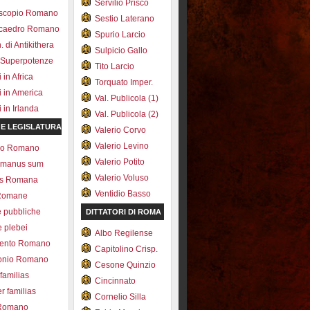
Servilio Prisco
scopio Romano
Sestio Laterano
ecaedro Romano
Spurio Larcio
 di Antikithera
Sulpicio Gallo
 Superpotenze
Tito Larcio
in Africa
Torquato Imper.
 in America
Val. Publicola (1)
in Irlanda
Val. Publicola (2)
 E LEGISLATURA
Valerio Corvo
Valerio Levino
olo Romano
Valerio Potito
romanus sum
Valerio Voluso
ns Romana
Ventidio Basso
Romane
e pubbliche
DITTATORI DI ROMA
e plebei
Albo Regilense
ento Romano
Capitolino Crisp.
onio Romano
Cesone Quinzio
 familias
Cincinnato
r familias
Cornelio Silla
 Romano