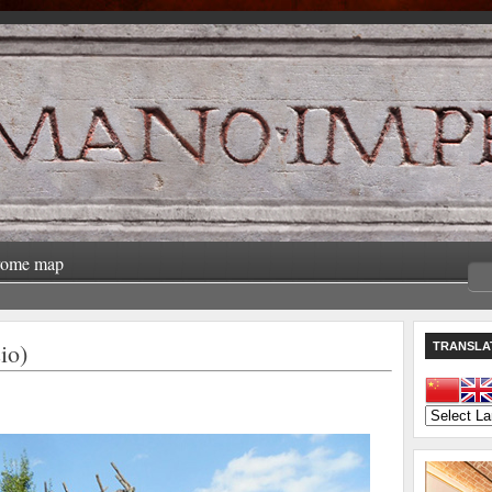
rome map
io)
TRANSLA