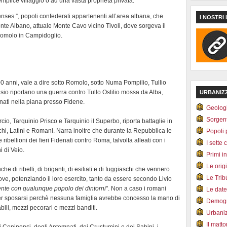
mplice villaggio o ad una vasta proprietà privata.
lbenses ”, popoli confederati appartenenti all’area albana, che
I NOSTRI 
Monte Albano, attuale Monte Cavo vicino Tivoli, dove sorgeva il
 Romolo in Campidoglio.
 anni, vale a dire sotto Romolo, sotto Numa Pompilio, Tullio
onisio riportano una guerra contro Tullo Ostilio mossa da Alba,
URBANIZ
enati nella piana presso Fidene.
Geolog
Sorgen
cio, Tarquinio Prisco e Tarquinio il Superbo, riporta battaglie in
schi, Latini e Romani. Narra inoltre che durante la Repubblica le
Popoli 
ellioni dei fieri Fidenati contro Roma, talvolta alleati con i
I sette 
i di Veio.
Primi i
Le orig
 di ribelli, di briganti, di esiliati e di fuggiaschi che vennero
Le Tri
dove, potenziando il loro esercito, tanto da essere secondo Livio
mente con qualunque popolo dei dintorni
". Non a caso i romani
Le dat
per sposarsi perchè nessuna famiglia avrebbe concesso la mano di
Demogr
bili, mezzi pecorari e mezzi banditi.
Urbani
Il matt