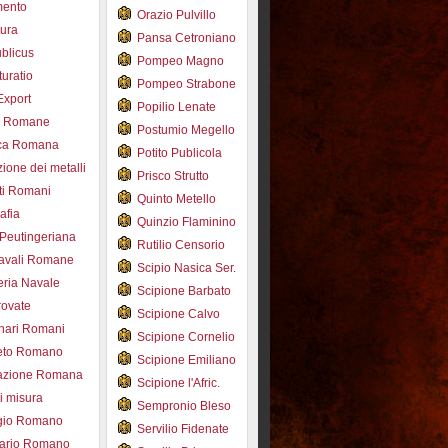
mento
Orazio Pulvillo
tura
Pansa Cetroniano
blicus
Pompeo Magno
uratio
Pompeo Strabone
Export
Popilio Lenate
e Romane
Postumio Megello
ca Romana
Potito Publicola
ione dei metalli
Prisco Strutto
ti Romani
Quinto Metello
afia
Quinzio Flaminino
Peutingeriana
Rutilio Censorio
navali Romane
Scipio Nasica Ser.
eria Navale
Scipione Barbato
trovate
Scipione Calvo
nari Romani
Scipione Cornelio
beto Romano
Scipione Emiliano
azione Romana
Scipione l'Afric.
di misura
Sempronio Bleso
ogio Romano
Servilio Fidenate
ario Romano