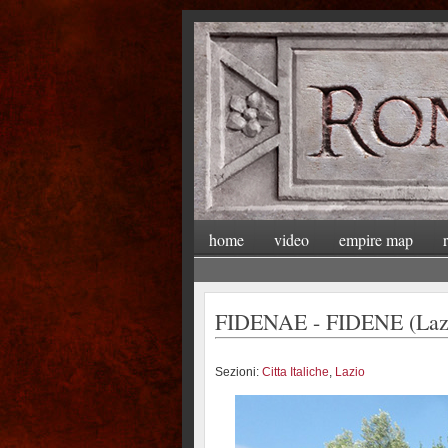
home
video
empire map
FIDENAE - FIDENE (Laz
Sezioni:
Citta Italiche
,
Lazio