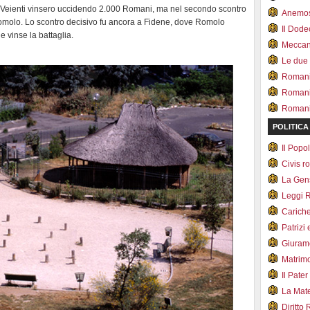
e i Veienti vinsero uccidendo 2.000 Romani, ma nel secondo scontro
Anemo
Romolo. Lo scontro decisivo fu ancora a Fidene, dove Romolo
Il Dod
e vinse la battaglia.
Meccan.
Le due
Romani 
Romani
Romani 
POLITICA
Il Pop
Civis 
La Ge
Leggi 
Carich
Patrizi 
Giuram
Matrim
Il Pater
La Mate
Diritto