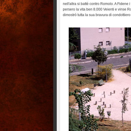
nell'altra si battè contro Romolo. A Fiden
persero la vita ben 8.000 Veienti e vinse 
dimostrò tutta la sua bravura di condottiero 