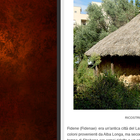
RICOSTR
Fidene (Fidenae) era un'antica città del La
coloni provenienti da Alba Longa, ma second