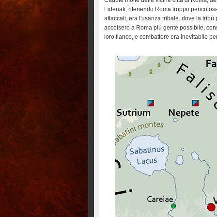
Cadute molte delle vicine città di Roma, de
Fidenati, ritenendo Roma troppo pericolosa d
attaccati, era l'usanza tribale, dove la trib
accolsero a Roma più gente possibile, consi
loro fianco, e combattere era inevitabile pe