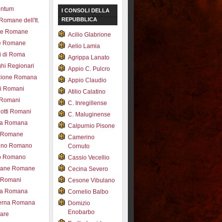
entum
I CONSOLI DELLA
REPUBBLICA
 Romane dell'It.
ce Romane
Acilio Glabrione
e Romane
Aelio Lamia
i di Roma
Agrippa Lanato
hi Regionari
Appio C. Pulcro
azione Romana
Appio Claudio
ti Romani
Atilio Calatino
 Romani
C. Inregillense
otti Romani
C. Maluginense
ica Romana
Calpurnio Pisone
e Romane
Camerino
rdino Romano
Cornuto
zo Romano
Cassio Vecellio
tane Romane
Cecina Severo
i Romani
Cesone Vibulano
ea Romana
Cornelio Balbo
erna Romana
Domizio
Enobarbo
nare