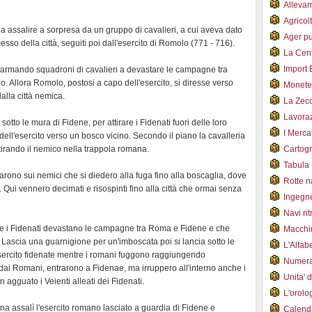
Alleva
Agricol
a assalire a sorpresa da un gruppo di cavalieri, a cui aveva dato
Ager pu
ccesso della città, seguiti poi dall'esercito di Romolo (771 - 716).
La Cent
Import 
o, armando squadroni di cavalieri a devastare le campagne tra
Allora Romolo, postosi a capo dell'esercito, si diresse verso
Monet
alla città nemica.
La Zec
Lavoraz
otto le mura di Fidene, per attirare i Fidenati fuori delle loro
I Merca
ll'esercito verso un bosco vicino. Secondo il piano la cavalleria
irando il nemico nella trappola romana.
Cartogr
Tabula 
nciarono sui nemici che si diedero alla fuga fino alla boscaglia, dove
Rotte 
 Qui vennero decimati e risospinti fino alla città che ormai senza
Ingegn
Navi ri
he i Fidenati devastano le campagne tra Roma e Fidene e che
Macchi
ascia una guarnigione per un'imboscata poi si lancia sotto le
L'Alfa
esercito fidenate mentre i romani fuggono raggiungendo
Numer
ti dai Romani, entrarono a Fidenae, ma irruppero all'interno anche i
Unita' 
 agguato i Veienti alleati dei Fidenati.
L'orol
 una assalì l'esercito romano lasciato a guardia di Fidene e
Calend