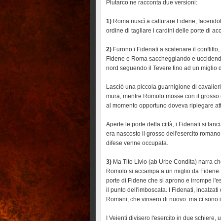
Plutarco ne racconta due versioni:
1)
Roma riuscì a catturare Fidene, facendol
ordine di tagliare i cardini delle porte di a
2)
Furono i Fidenati a scatenare il conflitt
Fidene e Roma saccheggiando e uccidendo. 
nord seguendo il Tevere fino ad un miglio d
Lasciò una piccola guarnigione di cavalieri s
mura, mentre Romolo mosse con il grosso de
al momento opportuno doveva ripiegare att
Aperte le porte della città, i Fidenati si la
era nascosto il grosso dell'esercito romano.
difese venne occupata.
3)
Ma Tito Livio (ab Urbe Condita) narra c
Romolo si accampa a un miglio da Fidene. L
porte di Fidene che si aprono e irrompe l'
il punto dell'imboscata. I Fidenati, incalza
Romani, che vinsero di nuovo. ma ci sono in
I Veienti divisero l'esercito in due schiere,