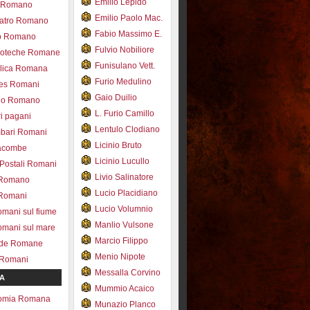
Emilio Lepido
co Romano
Emilio Paolo Mac.
eatro Romano
Fabio Massimo E.
ro Romano
Fulvio Nobiliore
lioteche Romane
Funisulano Vett.
ilica Romana
Furio Medulino
des Romani
Gaio Duilio
pio Romano
L. Furio Camillo
ri pagani
Lentulo Clodiano
mbari Romani
Licinio Bruto
acombe
Licinio Lucullo
 Postali Romani
Livio Salinatore
 Romano
Lucio Placidiano
 Romani
Lucio Volumnio
omani sul fiume
Manlio Vulsone
omani sul mare
Marcio Filippo
ade Romane
Menio Nipote
 Romani
Messalla Corvino
A
Mummio Acaico
omia Romana
Munazio Planco