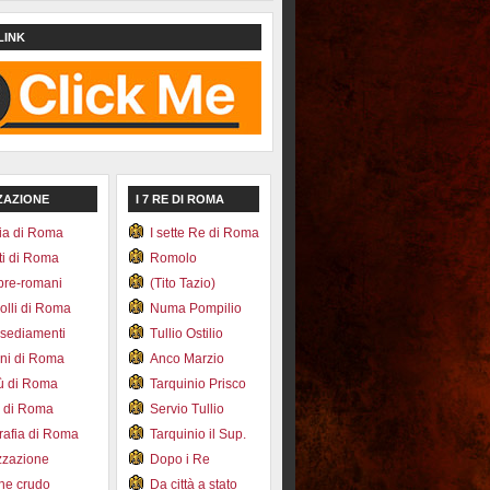
LINK
ZAZIONE
I 7 RE DI ROMA
ia di Roma
I sette Re di Roma
ti di Roma
Romolo
pre-romani
(Tito Tazio)
colli di Roma
Numa Pompilio
nsediamenti
Tullio Ostilio
ini di Roma
Anco Marzio
bù di Roma
Tarquinio Prisco
e di Roma
Servio Tullio
afia di Roma
Tarquinio il Sup.
zzazione
Dopo i Re
one crudo
Da città a stato