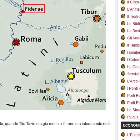
Il Cir
L'Anfit
Il Teat
Le Bib
La Bas
Gli Ae
Il Tem
I cimite
I Colo
Le Cat
Servizi
L'Arco
I Ponti
Porti R
Porti R
Le Str
I Vicus
lo, quando Tito Tazio era già morto e il trono era interamente nelle
ECONOMI
L'Econ