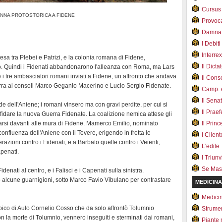
Cursus
NNA PROTOSTORICA A FIDENE
Provoc
Damnat
I Debiti
Interrex
sa tra Plebei e Patrizi, e la colonia romana di Fidene,
Il Dicta
eio. Quindi i Fidenati abbandonarono l'alleanza con Roma, ma Lars
e i tre ambasciatori romani inviati a Fidene, un affronto che andava
Il Cons
erra ai consoli Marco Geganio Macerino e Lucio Sergio Fidenate.
Camp. e
Il Sena
e dell'Aniene; i romani vinsero ma con gravi perdite, per cui si
Il Prae
affidare la nuova Guerra Fidenate. La coalizione nemica attese gli
parsi davanti alle mura di Fidene. Mamerco Emilio, nominato
Il Prin
onfluenza dell'Aniene con il Tevere, erigendo in fretta le
I Client
perazioni contro i Fidenati, e a Barbato quelle contro i Veienti,
L'edile
apenati.
I Triunvi
Se Mas
Fidenati al centro, e i Falisci e i Capenati sulla sinistra.
 alcune guarnigioni, sotto Marco Favio Vibulano per contrastare
MEDICINA
Medici
roico di Aulo Cornelio Cosso che da solo affrontò Tolumnio
Strumen
on la morte di Tolumnio, vennero inseguiti e sterminati dai romani,
Piante 