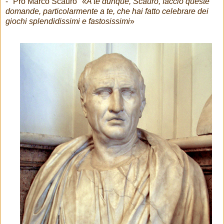
- "Pro Marco Scauro" «
A te dunque, Scauro, faccio queste
domande, particolarmente a te, che hai fatto celebrare dei
giochi splendidissimi e fastosissimi
»