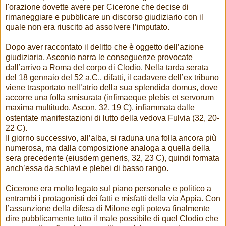
l'orazione dovette avere per Cicerone che decise di
rimaneggiare e pubblicare un discorso giudiziario con il
quale non era riuscito ad assolvere l’imputato.
Dopo aver raccontato il delitto che è oggetto dell’azione
giudiziaria, Asconio narra le conseguenze provocate
dall’arrivo a Roma del corpo di Clodio. Nella tarda serata
del 18 gennaio del 52 a.C., difatti, il cadavere dell’ex tribuno
viene trasportato nell’atrio della sua splendida domus, dove
accorre una folla smisurata (infimaeque plebis et servorum
maxima multitudo, Ascon. 32, 19 C), infiammata dalle
ostentate manifestazioni di lutto della vedova Fulvia (32, 20-
22 C).
Il giorno successivo, all’alba, si raduna una folla ancora più
numerosa, ma dalla composizione analoga a quella della
sera precedente (eiusdem generis, 32, 23 C), quindi formata
anch’essa da schiavi e plebei di basso rango.
Cicerone era molto legato sul piano personale e politico a
entrambi i protagonisti dei fatti e misfatti della via Appia. Con
l’assunzione della difesa di Milone egli poteva finalmente
dire pubblicamente tutto il male possibile di quel Clodio che