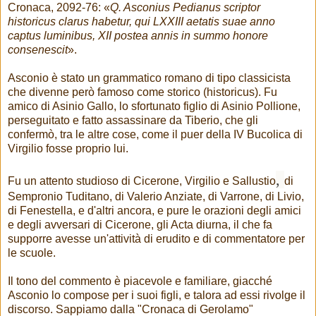
Cronaca, 2092-76: «
Q. Asconius Pedianus scriptor
historicus clarus habetur, qui LXXIII aetatis suae anno
captus luminibus, XII postea annis in summo honore
consenescit
».
Asconio è stato un grammatico romano di tipo classicista
che divenne però famoso come storico (historicus). Fu
amico di Asinio Gallo, lo sfortunato figlio di Asinio Pollione,
perseguitato e fatto assassinare da Tiberio, che gli
confermò, tra le altre cose, come il puer della IV Bucolica di
Virgilio fosse proprio lui.
,
Fu un attento studioso di Cicerone, Virgilio e Sallustio
di
Sempronio Tuditano, di Valerio Anziate, di Varrone, di Livio,
di Fenestella, e d'altri ancora, e pure le orazioni degli amici
e degli avversari di Cicerone, gli Acta diurna, il che fa
supporre avesse un'attività di erudito e di commentatore per
le scuole.
Il tono del commento è piacevole e familiare, giacché
Asconio lo compose per i suoi figli, e talora ad essi rivolge il
discorso. Sappiamo dalla "Cronaca di Gerolamo"