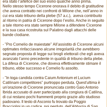
era stato l’artefice del suo esilio qualche anno prima.
Nello stesso tempo Cicerone onorava il debito di gratitudine
che aveva contratto nei confronti di Milone che, nell’anno in
cui era stato tribuno della plebe (57 a.c.), aveva contribuito
al ritorno in patria di Cicerone dopo l’esilio. Anche in seguito
a tale ritorno era stato sempre Milone a difendere Cicerone
e la sua casa ricostruita sul Palatino dagli attacchi delle
bande clodiane.
- "Pro Cornelio de maiestate" All'assistito di Cicerone alcuni
optimates rinfacciavano alcune irregolarità che avrebbero
segnato proposta di legge sui brogli elettorali che egli aveva
avanzato l'anno precedente in qualità di tribuno della plebe.
La difesa di Cicerone, che doveva effettivamente stimare il
tribuno, ebbe successo e Cornelio fu assolto.
- "In toga candida contra Caium Antonium et Lucium
Catilinam competitores" purtroppo perduta. Quest'ultima è
un'orazione di Cicerone pronunciata contro Gaio Antonio
Ibrida accusato di aver partecipato alla congiura di Catilina,
di cui restano pochi frammenti proprio grazie allo studioso
padovano. Il testo di Asconio fu trovato da Poggio
Bracciolini in un codice, poi perduto, dell'Abbazia di San