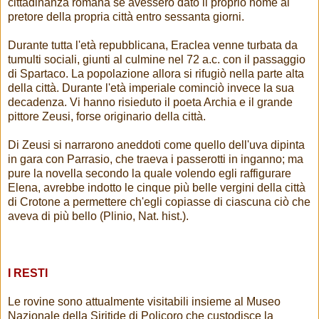
cittadinanza romana se avessero dato il proprio nome al
pretore della propria città entro sessanta giorni.
Durante tutta l'età repubblicana, Eraclea venne turbata da
tumulti sociali, giunti al culmine nel 72 a.c. con il passaggio
di Spartaco. La popolazione allora si rifugiò nella parte alta
della città. Durante l'età imperiale cominciò invece la sua
decadenza. Vi hanno risieduto il poeta Archia e il grande
pittore Zeusi, forse originario della città.
Di Zeusi si narrarono aneddoti come quello dell'uva dipinta
in gara con Parrasio, che traeva i passerotti in inganno; ma
pure la novella secondo la quale volendo egli raffigurare
Elena, avrebbe indotto le cinque più belle vergini della città
di Crotone a permettere ch'egli copiasse di ciascuna ciò che
aveva di più bello (Plinio, Nat. hist.).
I RESTI
Le rovine sono attualmente visitabili insieme al Museo
Nazionale della Siritide di Policoro che custodisce la