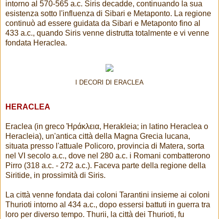
intorno al 570-565 a.c. Siris decadde, continuando la sua
esistenza sotto l'influenza di Sibari e Metaponto. La regione
continuò ad essere guidata da Sibari e Metaponto fino al
433 a.c., quando Siris venne distrutta totalmente e vi venne
fondata Heraclea.
I DECORI DI ERACLEA
HERACLEA
Eraclea (in greco Ἡράκλεια, Herakleia; in latino Heraclea o
Heracleia), un'antica città della Magna Grecia lucana,
situata presso l'attuale Policoro, provincia di Matera, sorta
nel VI secolo a.c., dove nel 280 a.c. i Romani combatterono
Pirro (318 a.c. - 272 a.c.). Faceva parte della regione della
Siritide, in prossimità di Siris.
La città venne fondata dai coloni Tarantini insieme ai coloni
Thurioti intorno al 434 a.c., dopo essersi battuti in guerra tra
loro per diverso tempo. Thurii, la città dei Thurioti, fu