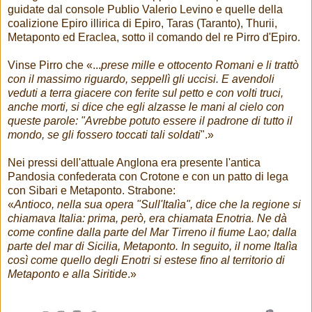
guidate dal console Publio Valerio Levino e quelle della
coalizione Epiro illirica di Epiro, Taras (Taranto), Thurii,
Metaponto ed Eraclea, sotto il comando del re Pirro d'Epiro.
Vinse Pirro che «...
prese mille e ottocento Romani e li trattò
con il massimo riguardo, seppellì gli uccisi. E avendoli
veduti a terra giacere con ferite sul petto e con volti truci,
anche morti, si dice che egli alzasse le mani al cielo con
queste parole: "Avrebbe potuto essere il padrone di tutto il
mondo, se gli fossero toccati tali soldati
".»
Nei pressi dell'attuale Anglona era presente l'antica
Pandosia confederata con Crotone e con un patto di lega
con Sibari e Metaponto. Strabone:
«
Antioco, nella sua opera "Sull'Italìa", dice che la regione si
chiamava Italia: prima, però, era chiamata Enotria. Ne dà
come confine dalla parte del Mar Tirreno il fiume Lao; dalla
parte del mar di Sicilia, Metaponto. In seguito, il nome Italìa
così come quello degli Enotri si estese fino al territorio di
Metaponto e alla Siritide
.»