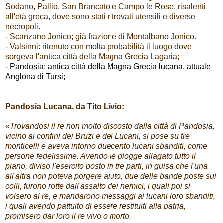
Sodano, Pallio, San Brancato e Campo le Rose, risalenti
all'età greca, dove sono stati ritrovati utensili e diverse
necropoli.
- Scanzano Jonico; già frazione di Montalbano Jonico.
- Valsinni: ritenuto con molta probabilità il luogo dove
sorgeva l'antica città della Magna Grecia Lagaria;
- Pandosia: antica città della Magna Grecia lucana, attuale
Anglona di Tursi;
Pandosia Lucana, da Tito Livio:
«
Trovandosi il re non molto discosto dalla città di Pandosia,
vicino ai confini dei Bruzi e dei Lucani, si pose su tre
monticelli e aveva intorno duecento lucani sbanditi, come
persone fedelissime. Avendo le piogge allagato tutto il
piano, diviso l'esercito posto in tre parti, in guisa che l'una
all'altra non poteva porgere aiuto, due delle bande poste sui
colli, furono rotte dall'assalto dei nemici, i quali poi si
volsero al re, e mandarono messaggi ai lucani loro sbanditi,
i quali avendo pattuito di essere restituiti alla patria,
promisero dar loro il re vivo o morto.