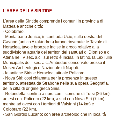
L'AREA DELLA SIRITIDE
L'area della Siritide comprende i comuni in provincia di
Matera e antiche città:
- Colobraro;
- Montalbano Jonico; in contrada Ucio, sulla destra del
Cavone (antico Akalàndros) furono rinvenute le Tavole di
Heraclea, tavole bronzee incise in greco relative alla
suddivisione agraria dei territori dei santuari di Dioniso e di
Atena nel IV sec. a.c.; sul retro è incisa, in latino, la Lex Iulia
Municipalis del I sec. a.c. Ambedue conservate presso il
Museo Archeologico Nazionale di Napoli.
- le antiche Siris e Heraclea, attuale Policoro;
- Nova Siri; così chiamata per la presenza in questo
territorio, attestata da Strabone nella sua opera Geografia,
della città di origine greca Siris.
- Rotondella; confina a nord con il comune di Tursi (26 km),
ad est con Policoro (22 km), a sud con Nova Siri (7 km),
mentre ad ovest con i territori di Valsinni (14 km) e
Colobraro (22 km).
- San Giorgio Lucano; con aree archeologiche in località