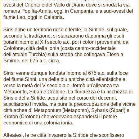
ovest del Cilento e del Vallo di Diano dove si snoda la via
romana Popilia-Annia, oggi in Campania, e a sud-ovest del
fiume Lao, oggi in Calabria.
Siris ebbe un territorio ricco e fertile, la Siritide, sul quale,
secondo la tradizione, si stanziarono dapprima gli esuli
troiani intorno al XII secolo a.c. poi i coloni provenienti da
Colofone, città della Ionia (costa centro-occidentale
dell'attuale Turchia) sulla strada che collegava Efeso a
Smirne, nel 675 a.c. circa.
Siris, venne dunque fondata intorno al 675 a.c. sulla foce
del fiume Sinni, una delle più antiche città ellenistiche e
verso la metà del V secolo a.c., formò un'alleanza tra
Metaponto, Sibari e Crotone. La floridezza e la ricchezza di
Siris e della Sirtide, acquisite nel corso dei decenni,
suscitarono l'invidia, ma pure la preoccupazione delle vicine
città achee di Metapontum (Metaponto), Sybaris (Sibari) e
Kroton (Crotone) che vedevano espandersi il potere
economico di una colonia ionia.
Alleatesi, le tre città invasero la Siritide che sconfissero