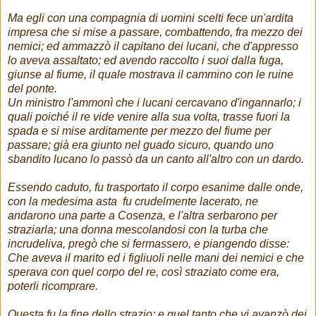
Ma egli con una compagnia di uomini scelti fece un'ardita
impresa che si mise a passare, combattendo, fra mezzo dei
nemici; ed ammazzò il capitano dei lucani, che d'appresso
lo aveva assaltato; ed avendo raccolto i suoi dalla fuga,
giunse al fiume, il quale mostrava il cammino con le ruine
del ponte.
Un ministro l'ammonì che i lucani cercavano d'ingannarlo; i
quali poiché il re vide venire alla sua volta, trasse fuori la
spada e si mise arditamente per mezzo del fiume per
passare; già era giunto nel guado sicuro, quando uno
sbandito lucano lo passò da un canto all'altro con un dardo.
Essendo caduto, fu trasportato il corpo esanime dalle onde,
con la medesima asta fu crudelmente lacerato, ne
andarono una parte a Cosenza, e l'altra serbarono per
straziarla; una donna mescolandosi con la turba che
incrudeliva, pregò che si fermassero, e piangendo disse:
Che aveva il marito ed i figliuoli nelle mani dei nemici e che
sperava con quel corpo del re, così straziato come era,
poterli ricomprare.
Questa fu la fine dello strazio; e quel tanto che vi avanzò dei