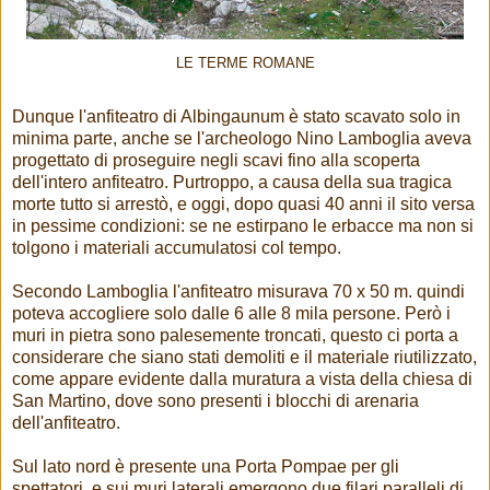
LE TERME ROMANE
Dunque l'anfiteatro di Albingaunum è stato scavato solo in
minima parte, anche se l'archeologo Nino Lamboglia aveva
progettato di proseguire negli scavi fino alla scoperta
dell'intero anfiteatro. Purtroppo, a causa della sua tragica
morte tutto si arrestò, e oggi, dopo quasi 40 anni il sito versa
in pessime condizioni: se ne estirpano le erbacce ma non si
tolgono i materiali accumulatosi col tempo.
Secondo Lamboglia l'anfiteatro misurava 70 x 50 m. quindi
poteva accogliere solo dalle 6 alle 8 mila persone. Però i
muri in pietra sono palesemente troncati, questo ci porta a
considerare che siano stati demoliti e il materiale riutilizzato,
come appare evidente dalla muratura a vista della chiesa di
San Martino, dove sono presenti i blocchi di arenaria
dell'anfiteatro.
Sul lato nord è presente una Porta Pompae per gli
spettatori, e sui muri laterali emergono due filari paralleli di