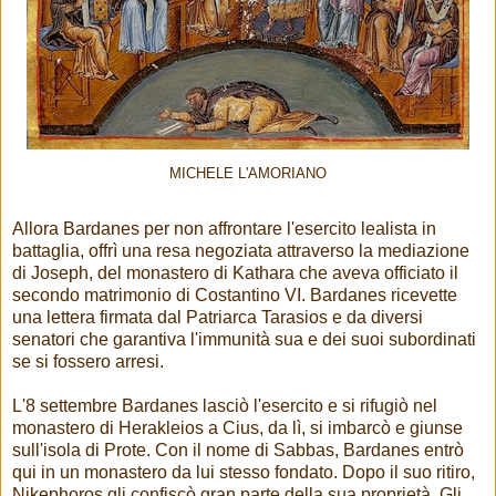
MICHELE L'AMORIANO
Allora Bardanes per non affrontare l'esercito lealista in
battaglia, offrì una resa negoziata attraverso la mediazione
di Joseph, del monastero di Kathara che aveva officiato il
secondo matrimonio di Costantino VI. Bardanes ricevette
una lettera firmata dal Patriarca Tarasios e da diversi
senatori che garantiva l'immunità sua e dei suoi subordinati
se si fossero arresi.
L'8 settembre Bardanes lasciò l'esercito e si rifugiò nel
monastero di Herakleios a Cius, da lì, si imbarcò e giunse
sull'isola di Prote. Con il nome di Sabbas, Bardanes entrò
qui in un monastero da lui stesso fondato. Dopo il suo ritiro,
Nikephoros gli confiscò gran parte della sua proprietà. Gli