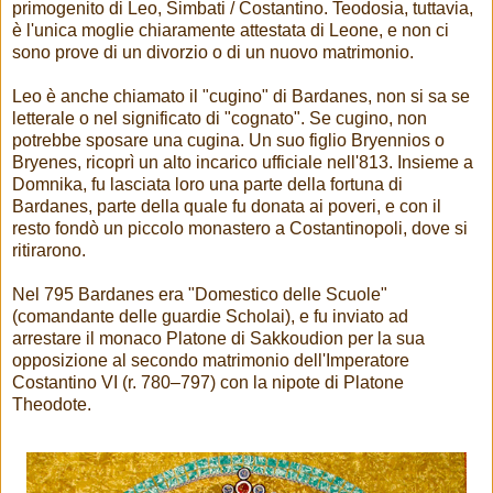
primogenito di Leo, Simbati / Costantino. Teodosia, tuttavia,
è l'unica moglie chiaramente attestata di Leone, e non ci
sono prove di un divorzio o di un nuovo matrimonio.
Leo è anche chiamato il "cugino" di Bardanes, non si sa se
letterale o nel significato di "cognato". Se cugino, non
potrebbe sposare una cugina. Un suo figlio Bryennios o
Bryenes, ricoprì un alto incarico ufficiale nell'813. Insieme a
Domnika, fu lasciata loro una parte della fortuna di
Bardanes, parte della quale fu donata ai poveri, e con il
resto fondò un piccolo monastero a Costantinopoli, dove si
ritirarono.
Nel 795 Bardanes era "Domestico delle Scuole"
(comandante delle guardie Scholai), e fu inviato ad
arrestare il monaco Platone di Sakkoudion per la sua
opposizione al secondo matrimonio dell'Imperatore
Costantino VI (r. 780–797) con la nipote di Platone
Theodote.