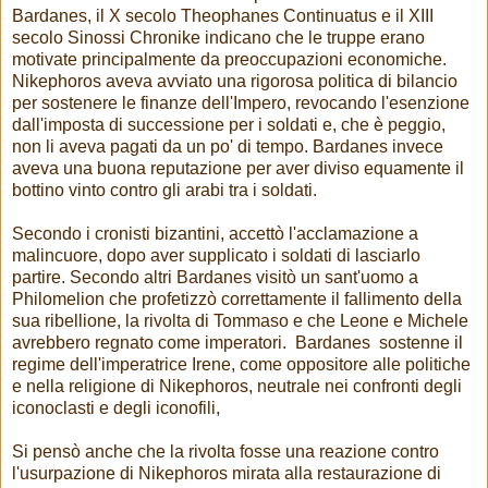
Bardanes, il X secolo Theophanes Continuatus e il XIII
secolo Sinossi Chronike indicano che le truppe erano
motivate principalmente da preoccupazioni economiche.
Nikephoros aveva avviato una rigorosa politica di bilancio
per sostenere le finanze dell'Impero, revocando l'esenzione
dall'imposta di successione per i soldati e, che è peggio,
non li aveva pagati da un po' di tempo. Bardanes invece
aveva una buona reputazione per aver diviso equamente il
bottino vinto contro gli arabi tra i soldati.
Secondo i cronisti bizantini, accettò l'acclamazione a
malincuore, dopo aver supplicato i soldati di lasciarlo
partire. Secondo altri Bardanes visitò un sant'uomo a
Philomelion che profetizzò correttamente il fallimento della
sua ribellione, la rivolta di Tommaso e che Leone e Michele
avrebbero regnato come imperatori. Bardanes sostenne il
regime dell'imperatrice Irene, come oppositore alle politiche
e nella religione di Nikephoros, neutrale nei confronti degli
iconoclasti e degli iconofili,
Si pensò anche che la rivolta fosse una reazione contro
l'usurpazione di Nikephoros mirata alla restaurazione di