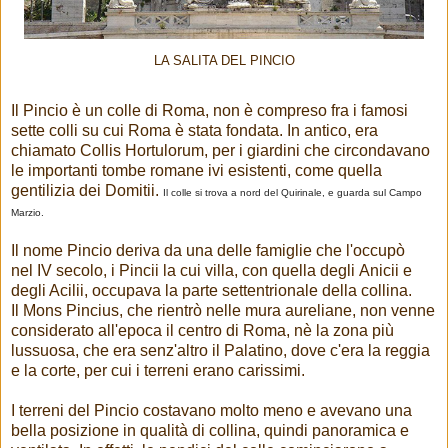
LA SALITA DEL PINCIO
Il Pincio è un colle di Roma, non è compreso fra i famosi
sette colli su cui Roma è stata fondata. In antico, era
chiamato Collis Hortulorum, per i giardini che circondavano
le importanti tombe romane ivi esistenti, come quella
gentilizia dei Domitii.
Il colle si trova a nord del Quirinale, e guarda sul Campo
Marzio.
Il nome Pincio deriva da una delle famiglie che l'occupò
nel IV secolo, i Pincii la cui villa, con quella degli Anicii e
degli Acilii, occupava la parte settentrionale della collina.
Il Mons Pincius, che rientrò nelle mura aureliane, non venne
considerato all'epoca il centro di Roma, nè la zona più
lussuosa, che era senz'altro il Palatino, dove c'era la reggia
e la corte, per cui i terreni erano carissimi.
I terreni del Pincio costavano molto meno e avevano una
bella posizione in qualità di collina, quindi panoramica e