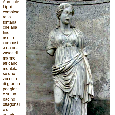
Annibale
Lippi
completa
re la
fontana
che alla
fine
risultò
compost
a da una
vasca di
marmo
africano
montata
su uno
zoccolo
di granito
poggiant
e su un
bacino
ottagonal
e di
granito