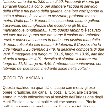
l'altezza varia dai m. 2,00 ai m. 2,50. Frequenti vi sono gli
spiraceli foggiati a cono, per attingere l'acqua in servigio
della villa: e nel piano della galleria, che loro corrisponde di
sotto a piombo, è scavato un pezzuole, profondo mezzo
metro. Dalla parte di ponente si estendono alcune gallerie
trasversali, per lunghezze che eccedono gli 80 m:,
mancando le longitudinali. Tutto questo labirinto è scavato
nel tufo: ma nel punto ove ora sorge il casino del Valadier
eravi, e conservasi ancora in parte, una piscina manufatta,
di opera reticolata con restauri di laterizio. Il Cassio, che la
vide integra il 25 gennaio 1749, la descrive composta di due
vani. Il maggiore era lungo m. 30,10, largo m. 10,00, alto fino
al pelo d'acqua m. 4,01, rivestito di signino. Il minore era
lungo m. 11,15, largo m. 4,46. Ambedue comunicavano col
labirinto de' ricettacoli, mediante asole nella volta
." -
(RODOLFO LANCIANI)
Questa ricchissima quantità di acque con meravigliose
opere idrauliche, dai canali ai pozzi, ai tubi, alle cisterne,
erano in modo efficacissimo al servizio dell'irrigazione degli
Horti Pinciani, anzi, ai molti Horti che sorsero sul Pincio
nell'ultimo periodo repubblicano. Il colle era infatti noto