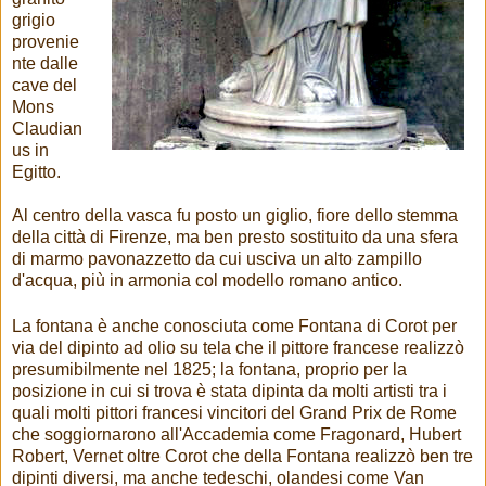
grigio
provenie
nte dalle
cave del
Mons
Claudian
us in
Egitto.
Al centro della vasca fu posto un giglio, fiore dello stemma
della città di Firenze, ma ben presto sostituito da una sfera
di marmo pavonazzetto da cui usciva un alto zampillo
d'acqua, più in armonia col modello romano antico.
La fontana è anche conosciuta come Fontana di Corot per
via del dipinto ad olio su tela che il pittore francese realizzò
presumibilmente nel 1825; la fontana, proprio per la
posizione in cui si trova è stata dipinta da molti artisti tra i
quali molti pittori francesi vincitori del Grand Prix de Rome
che soggiornarono all'Accademia come Fragonard, Hubert
Robert, Vernet oltre Corot che della Fontana realizzò ben tre
dipinti diversi, ma anche tedeschi, olandesi come Van