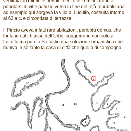
ventilata. In effetti, le pendici del colle cominciarono a
popolarsi di ville patrizie verso la fine dell’età repubblicana:
ad esempio qui sorgeva la villa di Lucullo, costruita intorno
al 63 a.c. e circondata di terrazze.
Il Pincio aveva infatti rare abitazioni, perlopiù domus, che
lontane dal chiasso dell'Urbe, suggerirono non solo a
Lucullo ma pure a Sallustio una soluzione urbanistica che
riuniva in sè tanto la casa di città che quella di campagna.