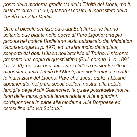
posto della moderna gradinata della Trinità dei Monti, ma fu
distrutto circa il 1550, quando si costruì il monastero della
Trinità e la Villa Medici.
Oltre al piccolo schizzo dato dal Bufalini se ne hanno
soltanto due piante nelle opere dl Pirro Ligorio: una più
piccola nel codice Bodleiano testo pubblicato dal Middleton
(Archaeologia LI p. 497), ed un'altra molto dettagliata,
scoperta dal dott. Hülsen nell'archivio di Torino. II riferente
presentò una copia di quest'ultima (Bull, comun. 1. c. 1891
tav. V. VI), ed accennò agli avanzi tuttora esistenti sotto il
monastero della Trinità del Monti, che confermano in parte
le Indicazioni del Ligorio. Pare che questi edifizi abbiano
appartenuto, nel primi secoli dell'era nostra, alla nobile
famiglia degli Acilii Glabriones, la quale possedette inoltre,
fuori delle mura, grandi terreni ridotti a ville e giardini,
corrispondenti in parte alla moderna villa Borghese ed
estesi fino alla via Salarla
."