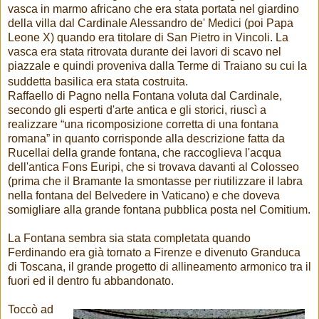
vasca in marmo africano che era stata portata nel giardino
della villa dal Cardinale Alessandro de' Medici (poi Papa
Leone X) quando era titolare di San Pietro in Vincoli. La
vasca era stata ritrovata durante dei lavori di scavo nel
piazzale e quindi proveniva dalla Terme di Traiano su cui la
suddetta basilica era stata costruita.
Raffaello di Pagno nella Fontana voluta dal Cardinale,
secondo gli esperti d'arte antica e gli storici, riuscì a
realizzare “una ricomposizione corretta di una fontana
romana” in quanto corrisponde alla descrizione fatta da
Rucellai della grande fontana, che raccoglieva l'acqua
dell'antica Fons Euripi, che si trovava davanti al Colosseo
(prima che il Bramante la smontasse per riutilizzare il labra
nella fontana del Belvedere in Vaticano) e che doveva
somigliare alla grande fontana pubblica posta nel Comitium.
La Fontana sembra sia stata completata quando
Ferdinando era già tornato a Firenze e divenuto Granduca
di Toscana, il grande progetto di allineamento armonico tra il
fuori ed il dentro fu abbandonato.
Toccò ad