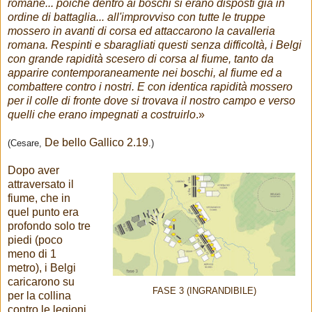
romane... poiché dentro ai boschi si erano disposti già in
ordine di battaglia... all'improvviso con tutte le truppe
mossero in avanti di corsa ed attaccarono la cavalleria
romana. Respinti e sbaragliati questi senza difficoltà, i Belgi
con grande rapidità scesero di corsa al fiume, tanto da
apparire contemporaneamente nei boschi, al fiume ed a
combattere contro i nostri. E con identica rapidità mossero
per il colle di fronte dove si trovava il nostro campo e verso
quelli che erano impegnati a costruirlo
.»
De bello Gallico 2.19
(Cesare,
.)
Dopo aver
attraversato il
fiume, che in
quel punto era
profondo solo tre
piedi (poco
meno di 1
metro), i Belgi
caricarono su
FASE 3 (INGRANDIBILE)
per la collina
contro le legioni