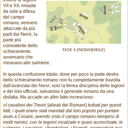
VII e XII, rimaste
da sole a difesa
del campo
romano, vennero
attaccate da più
parti dai Nervi, la
parte più
consistente dello
FASE 4 (INGRANDIBILE)
schieramento
avversario che
miravano alle salmerie.
In questa confusione totale, dove per poco la parte destra
dello schieramento romano non fu completamente travolta
dall'avanzata dei Nervi, solo la ferrea disciplina delle legioni
e dei loro ufficiali, salvarono il generale romano da una
disfatta. Ma accade un altro fatto increscioso:
«
I cavalieri dei Treviri
[alleati dei Romani]
turbati per questi
fatti, i quali erano stati mandati dal loro popolo per portare
aiuto a Cesare, avendo visto il campo romano riempirsi di
molti nemici, con le legioni incalzate e quasi accerchiate, le
salmerie, i cavalieri, i frombolieri, i Numidi, sparpagliati qua