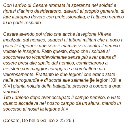
Con l'arrivo di Cesare ritornata la speranza nei soldati e
ripresi d'animo desiderarono, davanti al proprio generale, di
fare il proprio dovere con professionalità, e l'attacco nemico
fu in parte respinto.
Cesare avendo poi visto che anche la legione VII era
incalzata dal nemico, suggerì ai tribuni militari che a poco a
poco le legioni si unissero e marciassero contro il nemico
voltate le insegne. Fatto questo, dopo che i soldati si
soccorrevano vicendevolmente senza più aver paura di
essere presi alle spalle dal nemico, cominciarono a
resistere con maggior coraggio e a combattere più
valorosamente. Frattanto le due legioni che erano state
nelle retroguardie e di scorta alle salmerie
[le legioni XIII e
XIV]
giunta notizia della battaglia, presero a correre a gran
velocità.
Tito Labieno dopo aver occupato il campo nemico, e visto
quanto accadeva nel nostro campo da un'altura, mandò in
soccorso ai nostri la legione X.
»
(Cesare, De bello Gallico 2.25-26.)