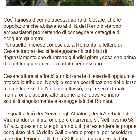
Così famosa divenne questa guerra di Cesare, che le
popolazioni che abitavano al di là del Reno inviarono
ambasciatori promettendo di consegnare ostaggi e di
eseguire gli ordini.
Per quelle imprese conosciute a Roma dalle lettere di
Cesare furono decisi festeggiamenti pubblici di
ringraziamento che durarono quindici giorni, cosa che prima
di quel tempo non era accaduto per nessuno.
Cesare allora si affrettò a rinforzare le difese dell'oppidum e
attaccò la tribù dei Nervi; la scarsa coordinazione delle forze
alleate fece sì che l'unione collassò, e gli eserciti tribali
ritornarono ciascuno alle proprie terre, dove vennero
sconfitti singolarmente e assoggettati dai Romani.
Le quattro tibù dei Nervi, degli Atuatuci, degli Atrebati e dei
Viromandui si rifiutarono però di arrendersi. Nell'inverno 58-
57 a.c., queste notizie gli furono utili per estendere le proprie
conquiste al di là della Gallia vera e propria, per assoldare
altre due legioni, la XIII e la XIIII, e per convincere la tribù