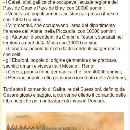
- i Caleti, tribù gallica che occupava l'attuale regione del
Pays de Caux e Pays de Bray, con 10000 uomini;
- i Veliocassi, popoli armoricani, stanziati presso il Vexin,
con 10000 uomini;
- i Viromandui, che occupavano l'area del dipartimento
francese dell'Aisne, nella Piccardia, con 10000 uomini;
- gli Atuatuci, discendenti da Cimbri e Teutoni, stanziati nel
territorio a nord della Mosa con 10000 uomini;
- i Condrusi, popolo formato da discendenti sia germanici
che celti;
- gli Eburoni, popolo di origine germanica che praticava
sacrifici umani e viveva tra il Mosa e il Reno;
- i Ceresi, popolazione germanica che fornì 40000 uomini;
- i Pemani, popolo celto-germanico insediato nelle Ardenne;
Tutti sotto il comando di Galba, re dei Suessioni, definito da
Cesare giusto e saggio, a cui venne offerto il comando delle
tribù belgiche per contrastare gli invasori Romani.