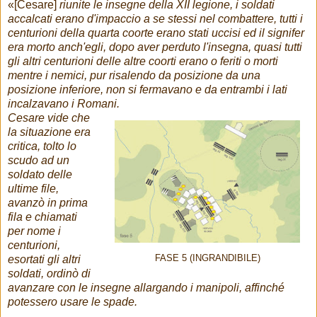
«[Cesare]
riunite le insegne della XII legione, i soldati
accalcati erano d'impaccio a se stessi nel combattere, tutti i
centurioni della quarta coorte erano stati uccisi ed il signifer
era morto anch'egli, dopo aver perduto l'insegna, quasi tutti
gli altri centurioni delle altre coorti erano o feriti o morti
mentre i nemici, pur risalendo da posizione da una
posizione inferiore, non si fermavano e da entrambi i lati
incalzavano i Romani.
Cesare vide che
la situazione era
critica, tolto lo
scudo ad un
soldato delle
ultime file,
avanzò in prima
fila e chiamati
per nome i
centurioni,
esortati gli altri
FASE 5 (INGRANDIBILE)
soldati, ordinò di
avanzare con le insegne allargando i manipoli, affinché
potessero usare le spade.