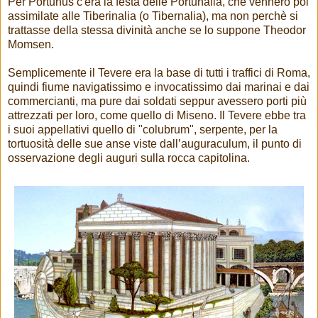
Per Portunus c'era la festa delle Portunalia, che vennero poi
assimilate alle Tiberinalia (o Tibernalia), ma non perchè si
trattasse della stessa divinità anche se lo suppone Theodor
Momsen.
Semplicemente il Tevere era la base di tutti i traffici di Roma,
quindi fiume navigatissimo e invocatissimo dai marinai e dai
commercianti, ma pure dai soldati seppur avessero porti più
attrezzati per loro, come quello di Miseno. Il Tevere ebbe tra
i suoi appellativi quello di "colubrum", serpente, per la
tortuosità delle sue anse viste dall’auguraculum, il punto di
osservazione degli auguri sulla rocca capitolina.