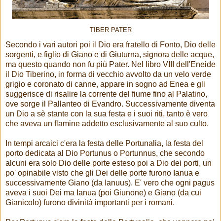
TIBER PATER
Secondo i vari autori poi il Dio era fratello di Fonto, Dio delle
sorgenti, e figlio di Giano e di Giuturna, signora delle acque,
ma questo quando non fu più Pater. Nel libro VIII dell'Eneide
il Dio Tiberino, in forma di vecchio avvolto da un velo verde
grigio e coronato di canne, appare in sogno ad Enea e gli
suggerisce di risalire la corrente del fiume fino al Palatino,
ove sorge il Pallanteo di Evandro. Successivamente diventa
un Dio a sè stante con la sua festa e i suoi riti, tanto è vero
che aveva un flamine addetto esclusivamente al suo culto.
In tempi arcaici c'era la festa delle Portunalia, la festa del
porto dedicata al Dio Portunus o Portunnus, che secondo
alcuni era solo Dio delle porte esteso poi a Dio dei porti, un
po' opinabile visto che gli Dei delle porte furono Ianua e
successivamente Giano (da Ianuus). E' vero che ogni pagus
aveva i suoi Dei ma Ianua (poi Giunone) e Giano (da cui
Gianicolo) furono divinità importanti per i romani.