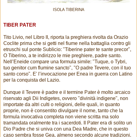
ISOLA TIBERINA
TIBER PATER
Tito Livio, nel Libro II, riporta la preghiera rivolta da Orazio
Coclite prima che si getti nel fiume nella battaglia contro gli
etruschi sul ponte Sublicio: "Tiberine pater te sante precor",
O Tiberino, a te indirizzo le mie preghiere, padre santo.
Nell’Eneide compare una formula simile: "Tuque, o Tybri,
tuo genitor cum flumine sancto", "O padre Tevere, con il tuo
santo corso". E' l’invocazione per Enea in guerra con Latino
per la conquista del Lazio.
Dunque il Tevere è padre e il termine Pater è molto arcaico
riservato agli Dii Indigetes, ovvero "divinità indigene", non
importate da altri culti o religioni, delle quali, in quanto
proprie, non è consentito divulgare il nome, tanto che la
formula invocativa completa non viene scritta ma solo
tramandata oralmente tra i sacerdoti. Il Pater era di solito un
Dio Padre che si univa con una Dea Madre, che in questo
caso sembra fosse Gea, almeno secondo alcune tradizioni.