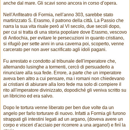
anche dal mare. Gli scavi sono ancora in corso d’opera.
Nell'Anfiteatro di Formia, nell'anno 303, sarebbe stato
martirizzato S. Erasmo, il patrono della città. La Passio che
narra la sua vita risale però al VI secolo, due secoli dopo,
per cui si tratta di una storia popolare dove Erasmo, vescovo
di Antiochia, per evitare le persecuzioni in quanto cristiano,
si rifugiò per sette anni in una caverna poi, scoperto, venne
carcerato per non aver sacrificato agli idoli pagani.
Fu arrestato e condotto al tribunale dell'imperatore che,
alternando lusinghe a tormenti, cercò di persuaderlo a
rinunciare alla sua fede. Errore, a parte che un imperatore
aveva ben altro a cui pensare, ma i romani non chiedevano
ai cristiani di abiurare alla loro fede ma solo di compiere il
rito all'imperatore divinizzato, dopodiché gli veniva scritto su
un libricino ed era salvo.
Dopo le tortura venne liberato per ben due volte da un
angelo per farlo torturare di nuovo. Infatti a Formia gli furono
strappati gli intestini legati ad un argano, (doveva avere un
corpo e visceri d'acciaio per ricorrere a una argano!) e finì la