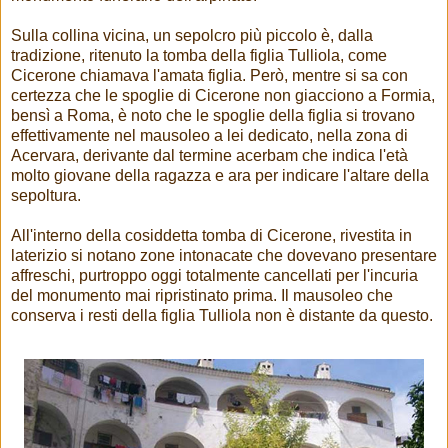
Sulla collina vicina, un sepolcro più piccolo è, dalla
tradizione, ritenuto la tomba della figlia Tulliola, come
Cicerone chiamava l'amata figlia. Però, mentre si sa con
certezza che le spoglie di Cicerone non giacciono a Formia,
bensì a Roma, è noto che le spoglie della figlia si trovano
effettivamente nel mausoleo a lei dedicato, nella zona di
Acervara, derivante dal termine acerbam che indica l'età
molto giovane della ragazza e ara per indicare l'altare della
sepoltura.
All'interno della cosiddetta tomba di Cicerone, rivestita in
laterizio si notano zone intonacate che dovevano presentare
affreschi, purtroppo oggi totalmente cancellati per l'incuria
del monumento mai ripristinato prima. Il mausoleo che
conserva i resti della figlia Tulliola non è distante da questo.