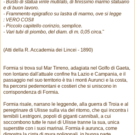
- Busto di statua virile mutilato, di finissimo marmo statuario
e di buon lavoro.
- Frammento epigrafico su lastra di marmo, ove si legge
: VERO COSIl
- Piccolo capitello corinzio, semplice.
- Vari tubi di piombo, del diam. di m. 0,05 circa.
"
(Atti della R. Accademia dei Lincei - 1890)
Formia si trova sul Mar Tirreno, adagiata nel Golfo di Gaeta,
non lontano dall'attuale confine fra Lazio e Campania, e il
passaggio nel suo territorio è tra i monti Aurunci e la costa,
fra percorsi pedemontani e costieri che si uniscono in
corrispondenza di Formia.
Formia risale, narrano le leggende, alla guerra di Troia e al
peregrinare di Ulisse sulla via del ritorno, che qui incontra i
temibili Lestrigoni, popoli di giganti cannibali, a cui
soccombono tutte le navi di Ulisse tranne la sua, unica
superstite con i suoi marinai. Formia è aurunca, come
dimostra la cinta di mura poligonali, in buona parte