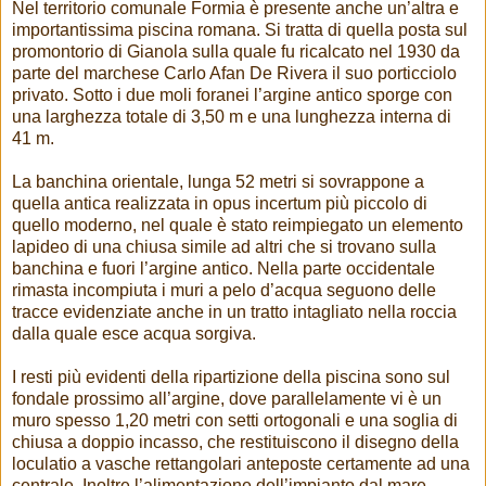
Nel territorio comunale Formia è presente anche un’altra e
importantissima piscina romana. Si tratta di quella posta sul
promontorio di Gianola sulla quale fu ricalcato nel 1930 da
parte del marchese Carlo Afan De Rivera il suo porticciolo
privato. Sotto i due moli foranei l’argine antico sporge con
una larghezza totale di 3,50 m e una lunghezza interna di
41 m.
La banchina orientale, lunga 52 metri si sovrappone a
quella antica realizzata in opus incertum più piccolo di
quello moderno, nel quale è stato reimpiegato un elemento
lapideo di una chiusa simile ad altri che si trovano sulla
banchina e fuori l’argine antico. Nella parte occidentale
rimasta incompiuta i muri a pelo d’acqua seguono delle
tracce evidenziate anche in un tratto intagliato nella roccia
dalla quale esce acqua sorgiva.
I resti più evidenti della ripartizione della piscina sono sul
fondale prossimo all’argine, dove parallelamente vi è un
muro spesso 1,20 metri con setti ortogonali e una soglia di
chiusa a doppio incasso, che restituiscono il disegno della
loculatio a vasche rettangolari anteposte certamente ad una
centrale. Inoltre l’alimentazione dell’impianto dal mare