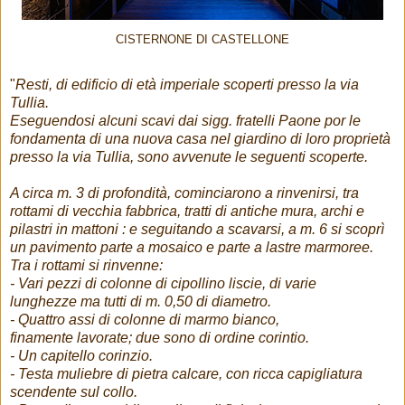
CISTERNONE DI CASTELLONE
"
Resti, di edificio di età imperiale scoperti presso la via
Tullia.
Eseguendosi alcuni scavi dai sigg. fratelli Paone por le
fondamenta di una nuova casa nel giardino di loro proprietà
presso la via Tullia, sono avvenute le seguenti scoperte.
A circa m. 3 di profondità, cominciarono a rinvenirsi, tra
rottami di vecchia fabbrica, tratti di antiche mura, archi e
pilastri in mattoni : e seguitando a scavarsi, a m. 6 si scoprì
un pavimento parte a mosaico e parte a lastre marmoree.
Tra i rottami si rinvenne:
- Vari pezzi di colonne di cipollino liscie, di varie
lunghezze ma tutti di m. 0,50 di diametro.
- Quattro assi di colonne di marmo bianco,
finamente lavorate; due sono di ordine corintio.
- Un capitello corinzio.
- Testa muliebre di pietra calcare, con ricca capigliatura
scendente sul collo.