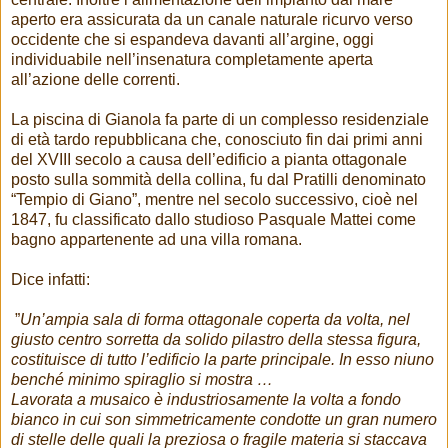
aperto era assicurata da un canale naturale ricurvo verso
occidente che si espandeva davanti all’argine, oggi
individuabile nell’insenatura completamente aperta
all’azione delle correnti.
La
piscina di Gianola fa parte di un complesso residenziale
di età tardo repubblicana che, conosciuto fin dai primi anni
del XVIII secolo a causa dell’edificio a pianta ottagonale
posto sulla sommità della collina, fu dal Pratilli denominato
“Tempio di Giano”, mentre nel secolo successivo, cioè nel
1847, fu classificato dallo studioso Pasquale Mattei come
bagno appartenente ad una villa romana.
Dice infatti:
”
Un’ampia sala di forma ottagonale coperta da volta, nel
giusto centro sorretta da solido pilastro della stessa figura,
costituisce di tutto l’edificio la parte principale. In esso niuno
benché minimo spiraglio si mostra …
Lavorata a musaico è industriosamente la volta a fondo
bianco in cui son simmetricamente condotte un gran numero
di stelle delle quali la preziosa o fragile materia si staccava