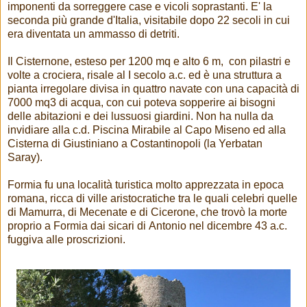
imponenti da sorreggere case e vicoli soprastanti. E' la
seconda più grande d'Italia, visitabile dopo 22 secoli in cui
era diventata un ammasso di detriti.
Il Cisternone, esteso per 1200 mq e alto 6 m, con pilastri e
volte a crociera, risale al I secolo a.c. ed è una struttura a
pianta irregolare divisa in quattro navate con una capacità di
7000 mq3 di acqua, con cui poteva sopperire ai bisogni
delle abitazioni e dei lussuosi giardini. Non ha nulla da
invidiare alla c.d. Piscina Mirabile al Capo Miseno ed alla
Cisterna di Giustiniano a Costantinopoli (la Yerbatan
Saray).
Formia fu una località turistica molto apprezzata in epoca
romana, ricca di ville aristocratiche tra le quali celebri quelle
di Mamurra, di Mecenate e di Cicerone, che trovò la morte
proprio a Formia dai sicari di Antonio nel dicembre 43 a.c.
fuggiva alle proscrizioni.