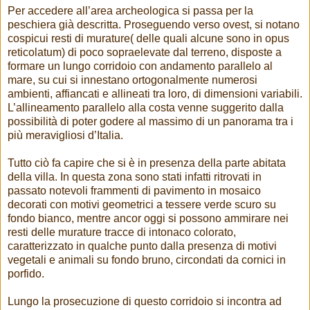
Per accedere all’area archeologica si passa per la
peschiera già descritta. Proseguendo verso ovest, si notano
cospicui resti di murature( delle quali alcune sono in opus
reticolatum) di poco sopraelevate dal terreno, disposte a
formare un lungo corridoio con andamento parallelo al
mare, su cui si innestano ortogonalmente numerosi
ambienti, affiancati e allineati tra loro, di dimensioni variabili.
L’allineamento parallelo alla costa venne suggerito dalla
possibilità di poter godere al massimo di un panorama tra i
più meravigliosi d’Italia.
Tutto ciò fa capire che si è in presenza della parte abitata
della villa. In questa zona sono stati infatti ritrovati in
passato notevoli frammenti di pavimento in mosaico
decorati con motivi geometrici a tessere verde scuro su
fondo bianco, mentre ancor oggi si possono ammirare nei
resti delle murature tracce di intonaco colorato,
caratterizzato in qualche punto dalla presenza di motivi
vegetali e animali su fondo bruno, circondati da cornici in
porfido.
Lungo la prosecuzione di questo corridoio si incontra ad