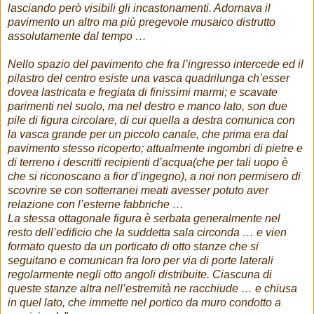
lasciando però visibili gli incastonamenti. Adornava il
pavimento un altro ma più pregevole musaico distrutto
assolutamente dal tempo …
Nello spazio del pavimento che fra l’ingresso intercede ed il
pilastro del centro esiste una vasca quadrilunga ch’esser
dovea lastricata e fregiata di finissimi marmi; e scavate
parimenti nel suolo, ma nel destro e manco lato, son due
pile di figura circolare, di cui quella a destra comunica con
la vasca grande per un piccolo canale, che prima era dal
pavimento stesso ricoperto; attualmente ingombri di pietre e
di terreno i descritti recipienti d’acqua(che per tali uopo è
che si riconoscano a fior d’ingegno), a noi non permisero di
scovrire se con sotterranei meati avesser potuto aver
relazione con l’esterne fabbriche …
La stessa ottagonale figura è serbata generalmente nel
resto dell’edificio che la suddetta sala circonda … e vien
formato questo da un porticato di otto stanze che si
seguitano e comunican fra loro per via di porte laterali
regolarmente negli otto angoli distribuite. Ciascuna di
queste stanze altra nell’estremità ne racchiude … e chiusa
in quel lato, che immette nel portico da muro condotto a