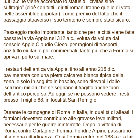
338 a.c. le viene accordato lo status di "civitas sine
suffragio" (cioè con tutti i diritti romani tranne quello di voto
nelle assemblee popolari), come premio del fatto che il
passaggio attraverso il suo territorio è sempre stato sicuro.
Passaggio molto importante, tanto che per la città viene fatta
passare la via Appia nel 312 a.c., voluta da voluta dal
console Appio Claudio Cieco, per ragioni di trasporti
anzitutto militari e poi commerciali, tanto più che a Formia si
apriva il porto sul mare.
I restauri dell’antica via Appia, fino all’anno 216 d.c.
pavimentata con una pietra calcarea bianca tipica della
zona, e solo in seguito in basalto, sono rilevabili dalle
iscrizioni miliari che ne segnano il tragitto anche fuori
dell’antico percorso. Ad oggi, se ne possono vedere i resti
presso il miglio 88, in località San Remigio.
Durante le campagne di Roma in Italia, in qualità di alleati, i
formiani dovettero contribuire alle gravose leve militari,
necessarie per le guerre ininterrotte. Dopo la vittoria di
Roma contro Cartagine, Formia, Fondi e Arpino passarono
alla piena cittadinanza. Così Formia entrò, nel 188 a.c, a far