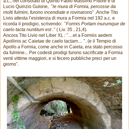
a.c., nel consolato di Quinto Fabio Massimo Pittore e di
Lucio Quinzio Gulone, "
le mura di Formia, percosse da
molti fulmini, furono incendiate e rovinarono
" .Anche Tito
Livio attesta l’esistenza di mura a Formia nel 192 a.c. e
ricorda il prodigio, scrivendo: "
Formis Portam murumque de
caelo tacta nuntitum est
." ( Liv. 35 , 21,4).
Ancora Tito Livio nel Liber XL : "…et a Formiis aedem
Apollinis ac Caietae de caelo tactam… ". (e il Tempio di
Apollo a Formia, come anche in Caieta, era stato percosso
da fulmine... Per codesti prodigi furono sacrificate a Formia
venti vittime maggiori, e si fecero pubbliche preci per un
giorno".