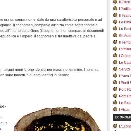
Il Cir
L'Anfit
Il Teat
ine era un soprannome, dato da una caratteristica personale o ad
Le Bib
otagonisti. Il cognomen, comparve all'inizio come soprannome o
La Bas
uo all'interno della Gens (il cognomen non compare in documenti
Gli Ae
la Repubblica e l'Impero, il cognomen si trasmetteva dal padre al
Il Tem
I cimite
I Colo
Le Cat
Servizi
i, alcuni nomi furono identici per maschi e femmine. I nomi tra
non sono tradotti in quanto identici in italiano.
L'Arco
I Ponti
Porti R
Porti R
Le Str
io) -
I Vicus
 -
ECONOMI
idius
L'Econ
 -