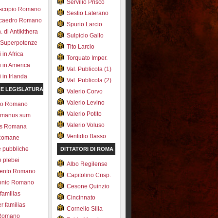
Servilio Prisco
scopio Romano
Sestio Laterano
ecaedro Romano
Spurio Larcio
 di Antikithera
Sulpicio Gallo
 Superpotenze
Tito Larcio
in Africa
Torquato Imper.
 in America
Val. Publicola (1)
in Irlanda
Val. Publicola (2)
 E LEGISLATURA
Valerio Corvo
Valerio Levino
olo Romano
Valerio Potito
romanus sum
Valerio Voluso
ns Romana
Ventidio Basso
Romane
e pubbliche
DITTATORI DI ROMA
e plebei
Albo Regilense
ento Romano
Capitolino Crisp.
onio Romano
Cesone Quinzio
 familias
Cincinnato
r familias
Cornelio Silla
 Romano