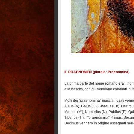
IL PRAENOMEN (plurale: Praenomina)
La prima parte del nome romano era il nom
alla nascita, con cui venivano chiamati in fam
Molti dei "praenomina" maschili usati venne
Aulus (A), Gaius (C), Gnaeus (Cn), Decimu
Manius (M'), Numerius (N), Publius (P), Quin
Tiberius (Ti). I "praenomina" Primus, Secu
Decimus vennero in origine assegnati nell'o