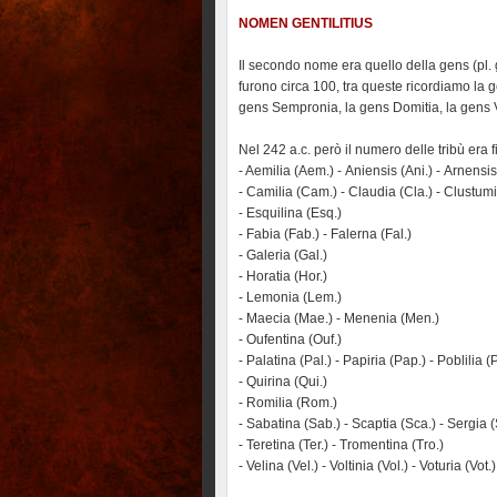
NOMEN GENTILITIUS
Il secondo nome era quello della gens (pl. 
furono circa 100, tra queste ricordiamo la g
gens Sempronia, la gens Domitia, la gens V
Nel 242 a.c. però il numero delle tribù era f
- Aemilia (Aem.) - Aniensis (Ani.) - Arnensis
- Camilia (Cam.) - Claudia (Cla.) - Clustumin
- Esquilina (Esq.)
- Fabia (Fab.) - Falerna (Fal.)
- Galeria (Gal.)
- Horatia (Hor.)
- Lemonia (Lem.)
- Maecia (Mae.) - Menenia (Men.)
- Oufentina (Ouf.)
- Palatina (Pal.) - Papiria (Pap.) - Poblilia 
- Quirina (Qui.)
- Romilia (Rom.)
- Sabatina (Sab.) - Scaptia (Sca.) - Sergia (
- Teretina (Ter.) - Tromentina (Tro.)
- Velina (Vel.) - Voltinia (Vol.) - Voturia (Vot.)