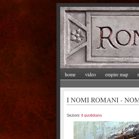
home
video
empire map
I NOMI ROMANI - NO
Sezioni:
Il quotidiano