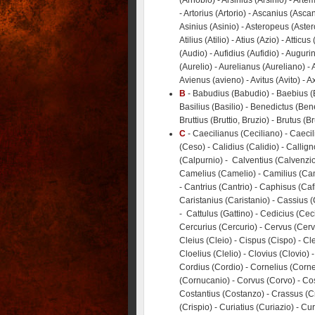
(Arnobio) - Arsinius (Arsinio) - Art
- Artorius (Artorio) - Ascanius (Ascan
Asinius (Asinio) - Asteropeus (Asterop
Atilius (Atilio) - Atius (Azio) - Atticus
(Audio) - Aufidius (Aufidio) - Augur
(Aurelio) - Aurelianus (Aureliano) - 
Avienus (avieno) - Avitus (Avito) - A
B
- Babudius (Babudio) - Baebius (Be
Basilius (Basilio) - Benedictus (Ben
Bruttius (Bruttio, Bruzio) - Brutus (Br
C
- Caecilianus (Ceciliano) - Caecil
(Ceso) - Calidius (Calidio) - Callig
(Calpurnio) - Calventius (Calvenzio
Camelius (Camelio) - Camilius (Cam
- Cantrius (Cantrio) - Caphisus (Caf
Caristanius (Caristanio) - Cassius (
- Cattulus (Gattino) - Cedicius (Cec
Cercurius (Cercurio) - Cervus (Cervo
Cleius (Cleio) - Cispus (Cispo) - C
Cloelius (Clelio) - Clovius (Clovio)
Cordius (Cordio) - Cornelius (Cornel
(Cornucanio) - Corvus (Corvo) - Co
Costantius (Costanzo) - Crassus (Cr
(Crispio) - Curiatius (Curiazio) - Cu