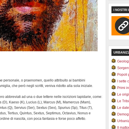
I NOSTRI 
URBANIZ
Geolog
Sorgen
Popoli 
e personale, o praenomen, quello attribuito ai bambini
I sette 
iglia, che però negli scritti, veniva ridotto alla sola iniziale.
Primi i
Le orig
ro abbreviati ad una o due lettere nelle iscrizioni lapidarie, come:
Le Tri
s (D), Kaeso (K), Lucius (L), Marcus (M), Mamercus (Mam),
tus (Q), Servius (Ser), Sextus (Sex), Spurius (Sp), Titus (T),
Le dat
ndus, Tertius, Quintus, Sextus, Septimus, Octavius, Nonus e
Demogr
rdine di nascita, con poca fantasia e forse poco affetto.
Urbani
Il matt