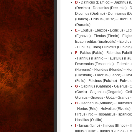
D
- Dafnicus (Dafnico) - Daphnus (
(Decimo) - Decumius (Decumio) - Didiu
Diotimus (Diotimo) - Domitianus (D
(Dorico) - Drusus (Druso) - Duccius 
(Duronio).
E
- Ebutius (Ebuzio) - Ecdicius (Ecdic
(Egnazio) - Elenius (Elenio) - Eligius
Epaphroditus (Epafrodito) - Epidius (
- Eubius (Eubio) Eubiotus (Eubioto) 
F
- Fabius (Fabio) - Fabricius Fabriti
- Fannius (Fannio) - Faustulus (Faus
Fescennius (Fescennio) - Fidentinus 
(Flavonio) - Floridius (Floridio) - Fl
(Filostrato) - Flaccus (Flacco) - Flav
(Fufio) - Fulcinus (Fulcino) - Fulvi
G
- Gabinius (Gabinio) - Galerius (Ga
(Gavio) - Geganius (Geganio) - Gelli
Giunius - Gnaeus - Gotta - Granus - 
H
- Hadrianus (Adriano) - Harmatus 
- Herius (Erio) - Helvetius (Elvezio)
Hirtius (Irtio) - Hispanicus (Ispanic
Hostilius (Ostilio).
I
- Iginus (Igino) - Illiricus (Illirico) -
Iulius (Giulio) - Iunius (Giunio) - Iu