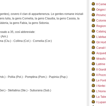
Il Cem
Origini
gentes), ovvero il clan di appartenenza. Le gentes romane iniziali
Provin
ens Iulia, la gens Cornelia, la gens Claudia, la gens Cassia, la
Coloni
aleria, la gens Fabia, la gens Sidonia.
Region
Catalog
issato a 35, così abbreviate:
 (Arn.)
L'abit
a (Clu.) - Collina (Col.) - Cornelia (Cor.)
Gli Hor
Canali
Acqued
Idraul
Latrin
Il Gia
Il Poz
(Pob.) - Pollia (Pol.) - Pomptina (Pom.) - Pupinia (Pup.)
Le Fon
I Ninfe
Ser.) - Stellatina (Ste.) - Suburana (Sub.)
L'Horr
La Tab
I Lupa