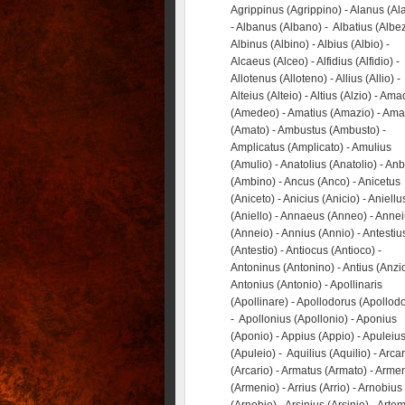
Agrippinus (Agrippino) - Alanus (Al
- Albanus (Albano) - Albatius (Albez
Albinus (Albino) - Albius (Albio) -
Alcaeus (Alceo) - Alfidius (Alfidio) -
Allotenus (Alloteno) - Allius (Allio) -
Alteius (Alteio) - Altius (Alzio) - Am
(Amedeo) - Amatius (Amazio) - Ama
(Amato) - Ambustus (Ambusto) -
Amplicatus (Amplicato) - Amulius
(Amulio) - Anatolius (Anatolio) - An
(Ambino) - Ancus (Anco) - Anicetus
(Aniceto) - Anicius (Anicio) - Aniellu
(Aniello) - Annaeus (Anneo) - Anne
(Anneio) - Annius (Annio) - Antestiu
(Antestio) - Antiocus (Antioco) -
Antoninus (Antonino) - Antius (Anzio
Antonius (Antonio) - Apollinaris
(Apollinare) - Apollodorus (Apollod
- Apollonius (Apollonio) - Aponius
(Aponio) - Appius (Appio) - Apuleiu
(Apuleio) - Aquilius (Aquilio) - Arca
(Arcario) - Armatus (Armato) - Arme
(Armenio) - Arrius (Arrio) - Arnobius