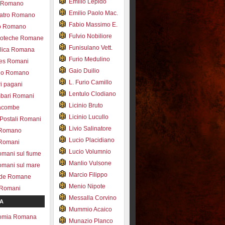
Emilio Lepido
co Romano
Emilio Paolo Mac.
eatro Romano
Fabio Massimo E.
ro Romano
Fulvio Nobiliore
lioteche Romane
Funisulano Vett.
ilica Romana
Furio Medulino
des Romani
Gaio Duilio
pio Romano
L. Furio Camillo
ri pagani
Lentulo Clodiano
mbari Romani
Licinio Bruto
acombe
Licinio Lucullo
 Postali Romani
Livio Salinatore
 Romano
Lucio Placidiano
 Romani
Lucio Volumnio
omani sul fiume
Manlio Vulsone
omani sul mare
Marcio Filippo
ade Romane
Menio Nipote
 Romani
Messalla Corvino
A
Mummio Acaico
omia Romana
Munazio Planco