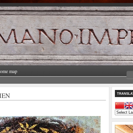
rome map
MEN
TRANSLA