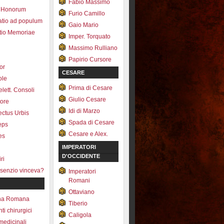
Fabio Massimo
 Honorum
Furio Camillo
atio ad populum
Gaio Mario
io Memoriae
Imper. Torquato
Massimo Rulliano
Papirio Cursore
tor
CESARE
ole
Prima di Cesare
lett. Consoli
Giulio Cesare
tore
Idi di Marzo
fectus Urbis
Spada di Cesare
ceps
Cesare e Alex.
es
IMPERATORI
D'OCCIDENTE
ri
senzio vinceva?
Imperatori
Romani
Ottaviano
na Romana
Tiberio
ti chirurgici
Caligola
medicinali