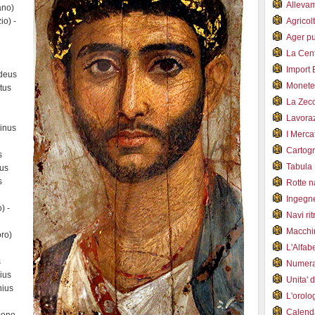
Alleva
ano)
io) -
Agricol
Ager pu
La Cent
Import 
adeus
Monet
tus
La Zec
Lavoraz
binus
I Merca
Cartogr
s
Tabula 
ius
s
Rotte 
Ingegn
) -
Navi ri
Macchi
oro)
L'Alfa
s
Numer
rius
Unita' 
nius
L'orol
Calend