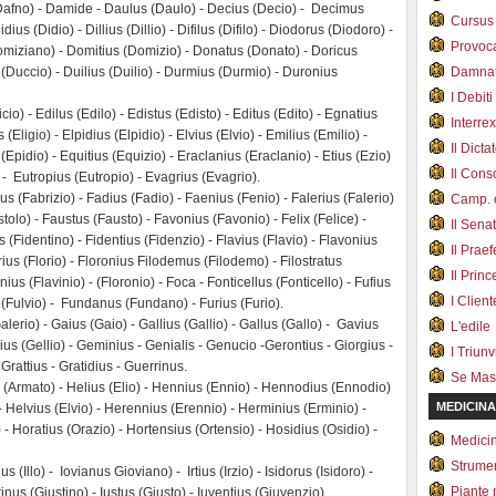
Dafno) - Damide - Daulus (Daulo) - Decius (Decio) - Decimus
Cursus
s (Didio) - Dillius (Dillio) - Difilus (Difilo) - Diodorus (Diodoro) -
Provoc
omiziano) - Domitius (Domizio) - Donatus (Donato) - Doricus
(Duccio) - Duilius (Duilio) - Durmius (Durmio) - Duronius
Damnat
I Debiti
io) - Edilus (Edilo) - Edistus (Edisto) - Editus (Edito) - Egnatius
Interrex
 (Eligio) - Elpidius (Elpidio) - Elvius (Elvio) - Emilius (Emilio) -
Il Dicta
Epidio) - Equitius (Equizio) - Eraclanius (Eraclanio) - Etius (Ezio)
Il Cons
- Eutropius (Eutropio) - Evagrius (Evagrio).
us (Fabrizio) - Fadius (Fadio) - Faenius (Fenio) - Falerius (Falerio)
Camp. e
tolo) - Faustus (Fausto) - Favonius (Favonio) - Felix (Felice) -
Il Sena
(Fidentino) - Fidentius (Fidenzio) - Flavius (Flavio) - Flavonius
Il Prae
orius (Florio) - Floronius Filodemus (Filodemo) - Filostratus
Il Prin
inius (Flavinio) - (Floronio) - Foca - Fonticellus (Fonticello) - Fufius
I Client
us (Fulvio) - Fundanus (Fundano) - Furius (Furio).
lerio) - Gaius (Gaio) - Gallius (Gallio) - Gallus (Gallo) - Gavius
L'edile
us (Gellio) - Geminius - Genialis - Genucio -Gerontius - Giorgius -
I Triunvi
Grattius - Gratidius - Guerrinus.
Se Mas
(Armato) - Helius (Elio) - Hennius (Ennio) - Hennodius (Ennodio)
MEDICINA
 - Helvius (Elvio) - Herennius (Erennio) - Herminius (Erminio) -
o) - Horatius (Orazio) - Hortensius (Ortensio) - Hosidius (Osidio) -
Medici
Strumen
 Illus (Illo) - Iovianus Gioviano) - Irtius (Irzio) - Isidorus (Isidoro) -
Piante 
stinus (Giustino) - Iustus (Giusto) - Iuventius (Giuvenzio).