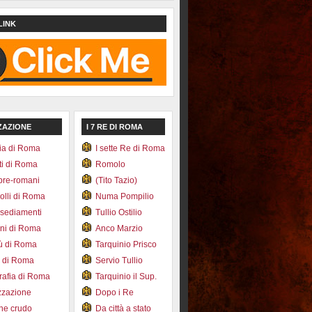
LINK
ZAZIONE
I 7 RE DI ROMA
ia di Roma
I sette Re di Roma
ti di Roma
Romolo
pre-romani
(Tito Tazio)
colli di Roma
Numa Pompilio
nsediamenti
Tullio Ostilio
ini di Roma
Anco Marzio
bù di Roma
Tarquinio Prisco
e di Roma
Servio Tullio
afia di Roma
Tarquinio il Sup.
zzazione
Dopo i Re
one crudo
Da città a stato