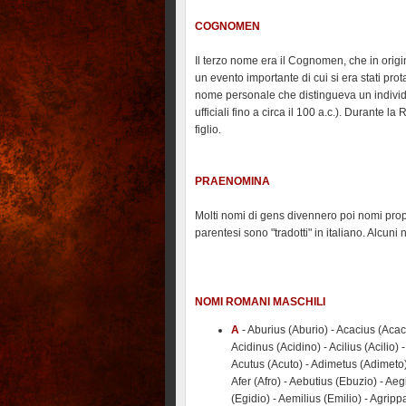
COGNOMEN
Il terzo nome era il Cognomen, che in orig
un evento importante di cui si era stati pr
nome personale che distingueva un individ
ufficiali fino a circa il 100 a.c.). Durante 
figlio.
PRAENOMINA
Molti nomi di gens divennero poi nomi propr
parentesi sono "tradotti" in italiano. Alcuni 
NOMI ROMANI MASCHILI
A
- Aburius (Aburio) - Acacius (Acac
Acidinus (Acidino) - Acilius (Acilio) -
Acutus (Acuto) - Adimetus (Adimeto)
Afer (Afro) - Aebutius (Ebuzio) - Aeg
(Egidio) - Aemilius (Emilio) - Agrippa