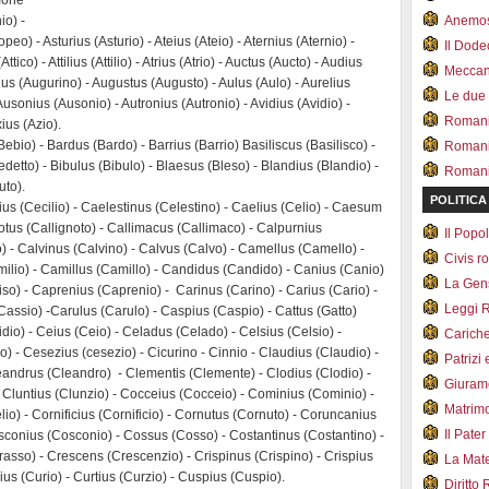
emone
io) -
Anemo
eo) - Asturius (Asturio) - Ateius (Ateio) - Aternius (Aternio) -
Il Dod
 (Attico) - Attilius (Attilio) - Atrius (Atrio) - Auctus (Aucto) - Audius
Meccan.
inus (Augurino) - Augustus (Augusto) - Aulus (Aulo) - Aurelius
Le due
Ausonius (Ausonio) - Autronius (Autronio) - Avidius (Avidio) -
Romani 
xius (Azio).
bio) - Bardus (Bardo) - Barrius (Barrio) Basiliscus (Basilisco) -
Romani
edetto) - Bibulus (Bibulo) - Blaesus (Bleso) - Blandius (Blandio) -
Romani 
uto).
POLITICA
ius (Cecilio) - Caelestinus (Celestino) - Caelius (Celio) - Caesum
notus (Callignoto) - Callimacus (Callimaco) - Calpurnius
Il Pop
) - Calvinus (Calvino) - Calvus (Calvo) - Camellus (Camello) -
Civis 
ilio) - Camillus (Camillo) - Candidus (Candido) - Canius (Canio)
La Ge
iso) - Caprenius (Caprenio) - Carinus (Carino) - Carius (Cario) -
Leggi 
Cassio) -Carulus (Carulo) - Caspius (Caspio) - Cattus (Gatto)
idio) - Ceius (Ceio) - Celadus (Celado) - Celsius (Celsio) -
Carich
) - Cesezius (cesezio) - Cicurino - Cinnio - Claudius (Claudio) -
Patrizi 
leandrus (Cleandro) - Clementis (Clemente) - Clodius (Clodio) -
Giuram
 - Cluntius (Clunzio) - Cocceius (Cocceio) - Cominius (Cominio) -
Matrim
io) - Cornificius (Cornificio) - Cornutus (Cornuto) - Coruncanius
Il Pater
sconius (Cosconio) - Cossus (Cosso) - Costantinus (Costantino) -
asso) - Crescens (Crescenzio) - Crispinus (Crispino) - Crispius
La Mate
rius (Curio) - Curtius (Curzio) - Cuspius (Cuspio).
Diritto