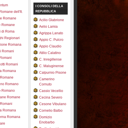
entum
I CONSOLI DELLA
REPUBBLICA
 Romane dell'It.
ce Romane
Acilio Glabrione
e Romane
Aelio Lamia
i di Roma
Agrippa Lanato
hi Regionari
Appio C. Pulcro
azione Romana
Appio Claudio
ti Romani
Atilio Calatino
 Romani
C. Inregillense
otti Romani
C. Maluginense
ica Romana
Calpurnio Pisone
e Romane
Camerino
rdino Romano
Cornuto
zo Romano
Cassio Vecellio
tane Romane
Cecina Severo
i Romani
Cesone Vibulano
ea Romana
Cornelio Balbo
erna Romana
Domizio
Enobarbo
nare