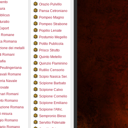
mento
Orazio Pulvillo
tura
Pansa Cetroniano
blicus
Pompeo Magno
uratio
Pompeo Strabone
Export
Popilio Lenate
e Romane
Postumio Megello
ca Romana
Potito Publicola
ione dei metalli
Prisco Strutto
ti Romani
Quinto Metello
afia
Quinzio Flaminino
Peutingeriana
Rutilio Censorio
navali Romane
Scipio Nasica Ser.
eria Navale
Scipione Barbato
trovate
Scipione Calvo
nari Romani
Scipione Cornelio
beto Romano
Scipione Emiliano
azione Romana
Scipione l'Afric.
di misura
Sempronio Bleso
ogio Romano
Servilio Fidenate
ario Romano