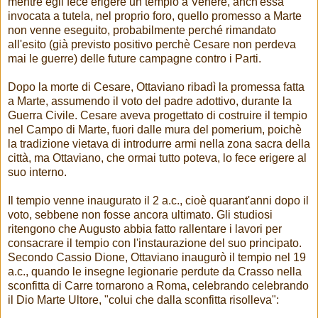
mentre egli fece erigere un tempio a Venere, anch'essa
invocata a tutela, nel proprio foro, quello promesso a Marte
non venne eseguito, probabilmente perché rimandato
all'esito (già previsto positivo perchè Cesare non perdeva
mai le guerre) delle future campagne contro i Parti.
Dopo la morte di Cesare, Ottaviano ribadì la promessa fatta
a Marte, assumendo il voto del padre adottivo, durante la
Guerra Civile. Cesare aveva progettato di costruire il tempio
nel Campo di Marte, fuori dalle mura del pomerium, poichè
la tradizione vietava di introdurre armi nella zona sacra della
città, ma Ottaviano, che ormai tutto poteva, lo fece erigere al
suo interno.
Il tempio venne inaugurato il 2 a.c., cioè quarant'anni dopo il
voto, sebbene non fosse ancora ultimato. Gli studiosi
ritengono che Augusto abbia fatto rallentare i lavori per
consacrare il tempio con l'instaurazione del suo principato.
Secondo Cassio Dione, Ottaviano inaugurò il tempio nel 19
a.c., quando le insegne legionarie perdute da Crasso nella
sconfitta di Carre tornarono a Roma, celebrando celebrando
il Dio Marte Ultore, "colui che dalla sconfitta risolleva":