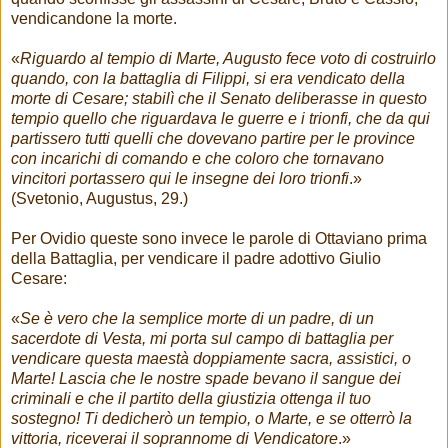
vendicandone la morte.
«
Riguardo al tempio di Marte, Augusto fece voto di costruirlo
quando, con la battaglia di Filippi, si era vendicato della
morte di Cesare; stabilì che il Senato deliberasse in questo
tempio quello che riguardava le guerre e i trionfi, che da qui
partissero tutti quelli che dovevano partire per le province
con incarichi di comando e che coloro che tornavano
vincitori portassero qui le insegne dei loro trionfi
.»
(Svetonio, Augustus, 29.)
Per Ovidio queste sono invece le parole di Ottaviano prima
della Battaglia, per vendicare il padre adottivo Giulio
Cesare:
«
Se è vero che la semplice morte di un padre, di un
sacerdote di Vesta, mi porta sul campo di battaglia per
vendicare questa maestà doppiamente sacra, assistici, o
Marte! Lascia che le nostre spade bevano il sangue dei
criminali e che il partito della giustizia ottenga il tuo
sostegno! Ti dedicherò un tempio, o Marte, e se otterrò la
vittoria, riceverai il soprannome di Vendicatore
.»