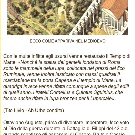
ECCO COME APPARIVA NEL MEDIOEVO
Con le multe inflitte agli usurai venne restaurato il Tempio di
Marte «
Nonché la statua dei gemelli fondatori di Roma
sotto le mammelle della lupa, collocata nei pressi del fico
Ruminale; venne inoltre lastricato con massi quadrati il
marciapiede tra la porta Capena e il tempio di Marte. La
quadriga invece venne rifatta comunque a spese degli edili
di quell'anno, i fratelli Cornelius e Quintus Ogulnius, che
fecero anche rifare la lupa bronzea per il Lupercale
».
(Tito Livio - Ab Urbe condita)
Ottaviano Augusto, prima di diventare imperatore, fece voto
al Dio della guerra durante la Battaglia di Filippi del 42 a.c.,
quando sconfisse gli assassini di Cesare, Bruto e Cassio,