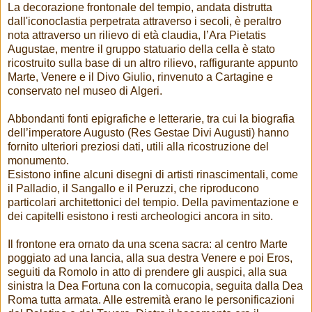
La decorazione frontonale del tempio, andata distrutta
dall'iconoclastia perpetrata attraverso i secoli, è peraltro
nota attraverso un rilievo di età claudia, l’Ara Pietatis
Augustae, mentre il gruppo statuario della cella è stato
ricostruito sulla base di un altro rilievo, raffigurante appunto
Marte, Venere e il Divo Giulio, rinvenuto a Cartagine e
conservato nel museo di Algeri.
Abbondanti fonti epigrafiche e letterarie, tra cui la biografia
dell’imperatore Augusto (Res Gestae Divi Augusti) hanno
fornito ulteriori preziosi dati, utili alla ricostruzione del
monumento.
Esistono infine alcuni disegni di artisti rinascimentali, come
il Palladio, il Sangallo e il Peruzzi, che riproducono
particolari architettonici del tempio. Della pavimentazione e
dei capitelli esistono i resti archeologici ancora in sito.
Il frontone era ornato da una scena sacra: al centro Marte
poggiato ad una lancia, alla sua destra Venere e poi Eros,
seguiti da Romolo in atto di prendere gli auspici, alla sua
sinistra la Dea Fortuna con la cornucopia, seguita dalla Dea
Roma tutta armata. Alle estremità erano le personificazioni