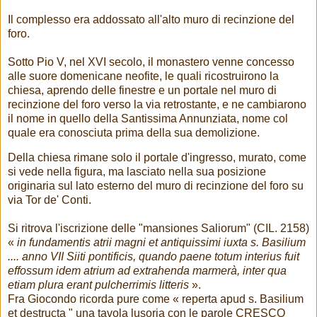
Il complesso era addossato all'alto muro di recinzione del
foro.
Sotto Pio V, nel XVI secolo, il monastero venne concesso
alle suore domenicane neofite, le quali ricostruirono la
chiesa, aprendo delle finestre e un portale nel muro di
recinzione del foro verso la via retrostante, e ne cambiarono
il nome in quello della Santissima Annunziata, nome col
quale era conosciuta prima della sua demolizione.
Della chiesa rimane solo il portale d'ingresso, murato, come
si vede nella figura, ma lasciato nella sua posizione
originaria sul lato esterno del muro di recinzione del foro su
via Tor de' Conti.
Si ritrova l'iscrizione delle "mansiones Saliorum" (CIL. 2158)
«
in fundamentis atrii magni et antiquissimi iuxta s. Basilium
.... anno VII Siiti pontificis, quando paene totum interius fuit
effossum idem atrium ad extrahenda marmerà, inter qua
etiam plura erant pulcherrimis litteris
».
Fra Giocondo ricorda pure come « reperta apud s. Basilium
et destructa " una tavola lusoria con le parole CRESCO