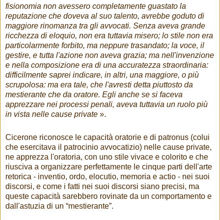
fisionomia non avessero completamente guastato la
reputazione che doveva al suo talento, avrebbe goduto di
maggiore rinomanza tra gli avvocati. Senza aveva grande
ricchezza di eloquio, non era tuttavia misero; lo stile non era
particolarmente forbito, ma neppure trasandato; la voce, il
gestire, e tutta l'azione non aveva grazia; ma nell'invenzione
e nella composizione era di una accuratezza straordinaria:
difficilmente saprei indicare, in altri, una maggiore, o più
scrupolosa: ma era tale, che l'avresti detta piuttosto da
mestierante che da oratore. Egli anche se si faceva
apprezzare nei processi penali, aveva tuttavia un ruolo più
in vista nelle cause private
».
Cicerone riconosce le capacità oratorie e di patronus (colui
che esercitava il patrocinio avvocatizio) nelle cause private,
ne apprezza l'oratoria, con uno stile vivace e colorito e che
riusciva a organizzare perfettamente le cinque parti dell'arte
retorica - inventio, ordo, elocutio, memoria e actio - nei suoi
discorsi, e come i fatti nei suoi discorsi siano precisi, ma
queste capacità sarebbero rovinate da un comportamento e
dall'astuzia di un “mestierante”.