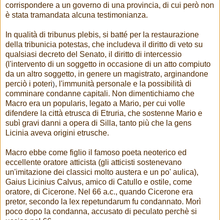
corrispondere a un governo di una provincia, di cui però non
è stata tramandata alcuna testimonianza.
In qualità di tribunus plebis, si batté per la restaurazione
della tribunicia potestas, che includeva il diritto di veto su
qualsiasi decreto del Senato, il diritto di intercessio
(l'intervento di un soggetto in occasione di un atto compiuto
da un altro soggetto, in genere un magistrato, arginandone
perciò i poteri
, l'immunità personale e la possibilità di
)
comminare condanne capitali. Non dimentichiamo che
Macro era un popularis, legato a Mario, per cui volle
difendere la città etrusca di Etruria, che sostenne Mario e
subì gravi danni a opera di Silla, tanto più che la gens
Licinia aveva origini etrusche.
Macro ebbe come figlio il famoso poeta neoterico ed
eccellente oratore atticista (gli atticisti sostenevano
un'imitazione dei classici molto austera e un po' aulica),
Gaius Licinius Calvus, amico di Catullo e ostile, come
oratore, di Cicerone. Nel 66 a.c., quando Cicerone era
pretor, secondo la lex repetundarum fu condannato. Morì
poco dopo la condanna, accusato di peculato perchè si