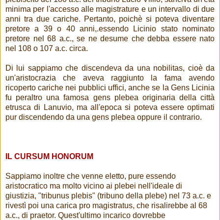
minima per l'accesso alle magistrature e un intervallo di due
anni tra due cariche. Pertanto, poichè si poteva diventare
pretore a 39 o 40 anni,.essendo Licinio stato nominato
pretore nel 68 a.c., se ne desume che debba essere nato
nel 108 o 107 a.c. circa.
Di lui sappiamo che discendeva da una nobilitas, cioè da
un'aristocrazia che aveva raggiunto la fama avendo
ricoperto cariche nei pubblici uffici, anche se la Gens Licinia
fu peraltro una famosa gens plebea originaria della città
etrusca di Lanuvio, ma all'epoca si poteva essere optimati
pur discendendo da una gens plebea oppure il contrario.
IL CURSUM HONORUM
Sappiamo inoltre che venne eletto, pure essendo
aristocratico ma molto vicino ai plebei nell'ideale di
giustizia, "tribunus plebis" (tribuno della plebe) nel 73 a.c. e
rivestì poi una carica pro magistratus, che risalirebbe al 68
a.c., di praetor. Quest'ultimo incarico dovrebbe