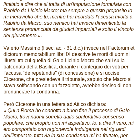
limitato a dire che si tratta di un'imputazione formulata con
Rabirio da Licinio Macro; ma sempre a questo proposito io
mi meraviglio che tu, mentre hai ricordato l'accusa rivolta a
Rabirio da Macro, suo nemico hai invece dimenticato la
sentenza pronunciata da giudici imparziali e sotto il vincolo
del giuramento
».
Valerio Massimo (I sec. ac. - 31 d.c.) invece nel Factorum et
dictorum memorabilium libri IX descrive le morti di uomini
illustri tra cui quella di Gaio Licinio Macro che salì sulla
balconata della Basilica, durante il conteggio dei voti per
l'accusa "de repetundis" (di concussione) e si uccise.
Cicerone, che presiedeva il tribunale, saputo che Macro si
stava soffocando con un fazzoletto, avrebbe deciso di non
pronunciare la condanna.
Però Cicerone in una lettera ad Attico dichiara:
«
Qui a Roma ho condotto a buon fine il processo di Gaio
Macro, trovandomi sorretto dallo sbalorditivo consenso
popolare, che proprio non mi aspettavo. Io, a dire il vero, mi
ero comportato con ragionevole indulgenza nei riguardi
dell'imputato, tuttavia la sua condanna mi ha fruttato, per