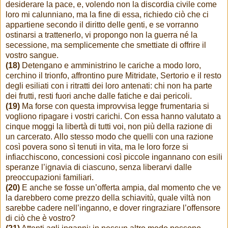
desiderare la pace, e, volendo non la discordia civile come
loro mi calunniano, ma la fine di essa, richiedo ciò che ci
appartiene secondo il diritto delle genti, e se vorranno
ostinarsi a trattenerlo, vi propongo non la guerra né la
secessione, ma semplicemente che smettiate di offrire il
vostro sangue.
(18)
Detengano e amministrino le cariche a modo loro,
cerchino il trionfo, affrontino pure Mitridate, Sertorio e il resto
degli esiliati con i ritratti dei loro antenati: chi non ha parte
dei frutti, resti fuori anche dalle fatiche e dai pericoli.
(19)
Ma forse con questa improvvisa legge frumentaria si
vogliono ripagare i vostri carichi. Con essa hanno valutato a
cinque moggi la libertà di tutti voi, non più della razione di
un carcerato. Allo stesso modo che quelli con una razione
così povera sono sì tenuti in vita, ma le loro forze si
infiacchiscono, concessioni così piccole ingannano con esili
speranze l’ignavia di ciascuno, senza liberarvi dalle
preoccupazioni familiari.
(20)
E anche se fosse un’offerta ampia, dal momento che ve
la darebbero come prezzo della schiavitù, quale viltà non
sarebbe cadere nell’inganno, e dover ringraziare l’offensore
di ciò che è vostro?