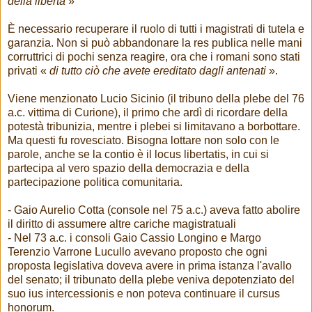
della libertà
»
È necessario recuperare il ruolo di tutti i magistrati di tutela e
garanzia. Non si può abbandonare la res publica nelle mani
corruttrici di pochi senza reagire, ora che i romani sono stati
privati «
di tutto ciò che avete ereditato dagli antenati
».
Viene menzionato Lucio Sicinio (il tribuno della plebe del 76
a.c. vittima di Curione), il primo che ardì di ricordare della
potestà tribunizia, mentre i plebei si limitavano a borbottare.
Ma questi fu rovesciato. Bisogna lottare non solo con le
parole, anche se la contio è il locus libertatis, in cui si
partecipa al vero spazio della democrazia e della
partecipazione politica comunitaria.
- Gaio Aurelio Cotta (console nel 75 a.c.) aveva fatto abolire
il diritto di assumere altre cariche magistratuali
- Nel 73 a.c. i consoli Gaio Cassio Longino e Margo
Terenzio Varrone Lucullo avevano proposto che ogni
proposta legislativa doveva avere in prima istanza l'avallo
del senato; il tribunato della plebe veniva depotenziato del
suo ius intercessionis e non poteva continuare il cursus
honorum.