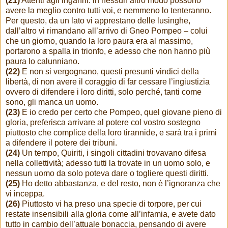
(21)
Attenti agli inganni: in nessun altro modo possono
avere la meglio contro tutti voi, e nemmeno lo tenteranno.
Per questo, da un lato vi apprestano delle lusinghe,
dall’altro vi rimandano all’arrivo di Gneo Pompeo – colui
che un giorno, quando la loro paura era al massimo,
portarono a spalla in trionfo, e adesso che non hanno più
paura lo calunniano.
(22)
E non si vergognano, questi presunti vindici della
libertà, di non avere il coraggio di far cessare l’ingiustizia
ovvero di difendere i loro diritti, solo perché, tanti come
sono, gli manca un uomo.
(23)
E io credo per certo che Pompeo, quel giovane pieno di
gloria, preferisca arrivare al potere col vostro sostegno
piuttosto che complice della loro tirannide, e sarà tra i primi
a difendere il potere dei tribuni.
(24)
Un tempo, Quiriti, i singoli cittadini trovavano difesa
nella collettività; adesso tutti la trovate in un uomo solo, e
nessun uomo da solo poteva dare o togliere questi diritti.
(25)
Ho detto abbastanza, e del resto, non è l’ignoranza che
vi inceppa.
(26)
Piuttosto vi ha preso una specie di torpore, per cui
restate insensibili alla gloria come all’infamia, e avete dato
tutto in cambio dell’attuale bonaccia, pensando di avere