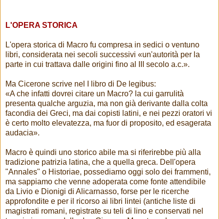
L'OPERA STORICA
L'opera storica di Macro fu compresa in sedici o ventuno
libri, considerata nei secoli successivi «un'autorità per la
parte in cui trattava dalle origini fino al III secolo a.c.».
Ma Cicerone scrive nel I libro di De legibus:
«A che infatti dovrei citare un Macro? la cui garrulità
presenta qualche arguzia, ma non già derivante dalla colta
facondia dei Greci, ma dai copisti latini, e nei pezzi oratori vi
è certo molto elevatezza, ma fuor di proposito, ed esagerata
audacia».
Macro è quindi uno storico abile ma si riferirebbe più alla
tradizione patrizia latina, che a quella greca. Dell'opera
"Annales" o Historiae, possediamo oggi solo dei frammenti,
ma sappiamo che venne adoperata come fonte attendibile
da Livio e Dionigi di Alicarnasso, forse per le ricerche
approfondite e per il ricorso ai libri lintei (antiche liste di
magistrati romani, registrate su teli di lino e conservati nel