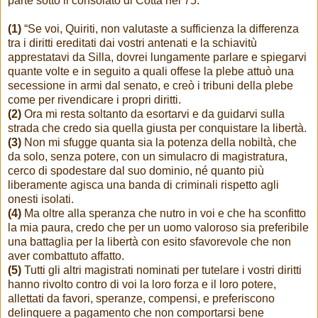
parte sotto il consolato di Cotta nel 75.
(1)
“Se voi, Quiriti, non valutaste a sufficienza la differenza
tra i diritti ereditati dai vostri antenati e la schiavitù
apprestatavi da Silla, dovrei lungamente parlare e spiegarvi
quante volte e in seguito a quali offese la plebe attuò una
secessione in armi dal senato, e creò i tribuni della plebe
come per rivendicare i propri diritti.
(2)
Ora mi resta soltanto da esortarvi e da guidarvi sulla
strada che credo sia quella giusta per conquistare la libertà.
(3)
Non mi sfugge quanta sia la potenza della nobiltà, che
da solo, senza potere, con un simulacro di magistratura,
cerco di spodestare dal suo dominio, né quanto più
liberamente agisca una banda di criminali rispetto agli
onesti isolati.
(4)
Ma oltre alla speranza che nutro in voi e che ha sconfitto
la mia paura, credo che per un uomo valoroso sia preferibile
una battaglia per la libertà con esito sfavorevole che non
aver combattuto affatto.
(5)
Tutti gli altri magistrati nominati per tutelare i vostri diritti
hanno rivolto contro di voi la loro forza e il loro potere,
allettati da favori, speranze, compensi, e preferiscono
delinquere a pagamento che non comportarsi bene