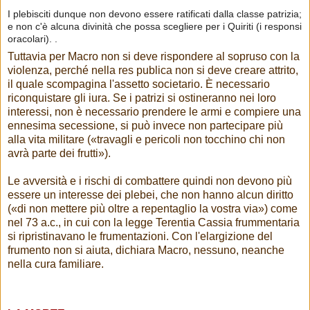
I plebisciti dunque non devono essere ratificati dalla classe patrizia;
e non c'è alcuna divinità che possa scegliere per i Quiriti (i responsi
oracolari). .
Tuttavia per Macro non si deve rispondere al sopruso con la
violenza, perché nella res publica non si deve creare attrito,
il quale scompagina l'assetto societario. È necessario
riconquistare gli iura. Se i patrizi si ostineranno nei loro
interessi, non è necessario prendere le armi e compiere una
ennesima secessione, si può invece non partecipare più
alla vita militare («travagli e pericoli non tocchino chi non
avrà parte dei frutti»).
Le avversità e i rischi di combattere quindi non devono più
essere un interesse dei plebei, che non hanno alcun diritto
(«di non mettere più oltre a repentaglio la vostra via») come
nel 73 a.c., in cui con la legge Terentia Cassia frummentaria
si ripristinavano le frumentazioni. Con l'elargizione del
frumento non si aiuta, dichiara Macro, nessuno, neanche
nella cura familiare.