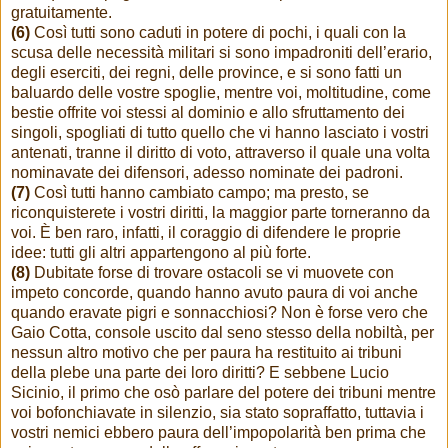
gratuitamente.
(6)
Così tutti sono caduti in potere di pochi, i quali con la
scusa delle necessità militari si sono impadroniti dell’erario,
degli eserciti, dei regni, delle province, e si sono fatti un
baluardo delle vostre spoglie, mentre voi, moltitudine, come
bestie offrite voi stessi al dominio e allo sfruttamento dei
singoli, spogliati di tutto quello che vi hanno lasciato i vostri
antenati, tranne il diritto di voto, attraverso il quale una volta
nominavate dei difensori, adesso nominate dei padroni.
(7)
Così tutti hanno cambiato campo; ma presto, se
riconquisterete i vostri diritti, la maggior parte torneranno da
voi. È ben raro, infatti, il coraggio di difendere le proprie
idee: tutti gli altri appartengono al più forte.
(8)
Dubitate forse di trovare ostacoli se vi muovete con
impeto concorde, quando hanno avuto paura di voi anche
quando eravate pigri e sonnacchiosi? Non è forse vero che
Gaio Cotta, console uscito dal seno stesso della nobiltà, per
nessun altro motivo che per paura ha restituito ai tribuni
della plebe una parte dei loro diritti? E sebbene Lucio
Sicinio, il primo che osò parlare del potere dei tribuni mentre
voi bofonchiavate in silenzio, sia stato sopraffatto, tuttavia i
vostri nemici ebbero paura dell’impopolarità ben prima che