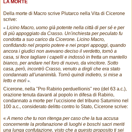
LA MORTE
Della morte di Macro scrive Plutarco nella Vita di Cicerone
scrive:
Licino Macro, uomo già potente nella città di per sé e per
«
di più appoggiato da Crasso. Un'inchiesta per peculato fu
condotta a suo carico da Cicerone. Licino Macro,
confidando nel proprio potere e nei propri appoggi, quando
ancora i giudici non avevano deciso il verdetto, tornò a
casa, si fece tagliare i capelli e indossò in fretta un mantello
bianco, per andare nel foro di nuovo, da vincitore. Sotto
casa, però, incontrò Crasso, venuto a dirgli che era stato
condannato all'unanimità. Tornò quindi indietro, si mise a
letto e morì
».
Cicerone, nella "Pro Rabirio perduellionis" reo (del 63 a.c.),
orazione tenuta davanti al popolo in difesa di Rabirio,
condannato a morte per l'uccisione del tribuno Saturnino nel
100 a.c., considerato delitto contro lo Stato, Cicerone scrive:
«
A meno che tu non ritenga per caso che la tua accusa
concernente la profanazione di luoghi e boschi sacri meriti
una lunga confutazione, visto che a questo proposito ti sei