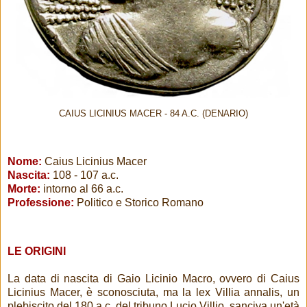
CAIUS LICINIUS MACER - 84 A.C. (DENARIO)
Nome:
Caius Licinius Macer
Nascita:
108 - 107 a.c.
Morte:
intorno al 66 a.c.
Professione:
Politico e Storico Romano
LE ORIGINI
La data di nascita di Gaio Licinio Macro, ovvero di Caius
Licinius Macer, è sconosciuta, ma la lex Villia annalis, un
plebiscito del 180 a.c. del tribuno Lucio Villio, sanciva un'età