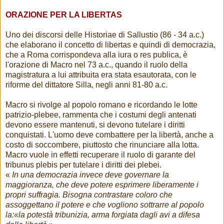
ORAZIONE PER LA LIBERTAS
Uno dei discorsi delle Historiae di Sallustio (86 - 34 a.c.)
che elaborano il concetto di libertas e quindi di democrazia,
che a Roma corrispondeva alla iura o res publica, è
l'orazione di Macro nel 73 a.c., quando il ruolo della
magistratura a lui attribuita era stata esautorata, con le
riforme del dittatore Silla, negli anni 81-80 a.c.
Macro si rivolge al popolo romano e ricordando le lotte
patrizio-plebee, rammenta che i costumi degli antenati
devono essere mantenuti, si devono tutelare i diritti
conquistati. L'uomo deve combattere per la libertà, anche a
costo di soccombere, piuttosto che rinunciare alla lotta.
Macro vuole in effetti recuperare il ruolo di garante del
tribunus plebis per tutelare i diritti dei plebei.
«
In una democrazia invece deve governare la
maggioranza, che deve potere esprimere liberamente i
propri suffragia. Bisogna contrastare coloro che
assoggettano il potere e che vogliono sottrarre al popolo
la:«la potestà tribunizia, arma forgiata dagli avi a difesa