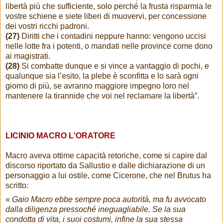
libertà più che sufficiente, solo perché la frusta risparmia le
vostre schiene e siete liberi di muovervi, per concessione
dei vostri ricchi padroni.
(27)
Diritti che i contadini neppure hanno: vengono uccisi
nelle lotte fra i potenti, o mandati nelle province come dono
ai magistrati.
(28)
Si combatte dunque e si vince a vantaggio di pochi, e
qualunque sia l’esito, la plebe è sconfitta e lo sarà ogni
giorno di più, se avranno maggiore impegno loro nel
mantenere la tirannide che voi nel reclamare la libertà”.
LICINIO MACRO L'ORATORE
Macro aveva ottime capacità retoriche, come si capire dal
discorso riportato da Sallustio e dalle dichiarazione di un
personaggio a lui ostile, come Cicerone, che nel Brutus ha
scritto:
«
Gaio Macro ebbe sempre poca autorità, ma fu avvocato
dalla diligenza pressoché ineguagliabile. Se la sua
condotta di vita, i suoi costumi, infine la sua stessa