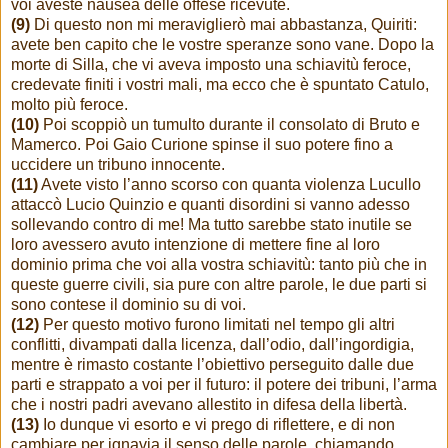
voi aveste nausea delle offese ricevute.
(9)
Di questo non mi meraviglierò mai abbastanza, Quiriti:
avete ben capito che le vostre speranze sono vane. Dopo la
morte di Silla, che vi aveva imposto una schiavitù feroce,
credevate finiti i vostri mali, ma ecco che è spuntato Catulo,
molto più feroce.
(10)
Poi scoppiò un tumulto durante il consolato di Bruto e
Mamerco. Poi Gaio Curione spinse il suo potere fino a
uccidere un tribuno innocente.
(11)
Avete visto l’anno scorso con quanta violenza Lucullo
attaccò Lucio Quinzio e quanti disordini si vanno adesso
sollevando contro di me! Ma tutto sarebbe stato inutile se
loro avessero avuto intenzione di mettere fine al loro
dominio prima che voi alla vostra schiavitù: tanto più che in
queste guerre civili, sia pure con altre parole, le due parti si
sono contese il dominio su di voi.
(12)
Per questo motivo furono limitati nel tempo gli altri
conflitti, divampati dalla licenza, dall’odio, dall’ingordigia,
mentre è rimasto costante l’obiettivo perseguito dalle due
parti e strappato a voi per il futuro: il potere dei tribuni, l’arma
che i nostri padri avevano allestito in difesa della libertà.
(13)
Io dunque vi esorto e vi prego di riflettere, e di non
cambiare per ignavia il senso delle parole, chiamando