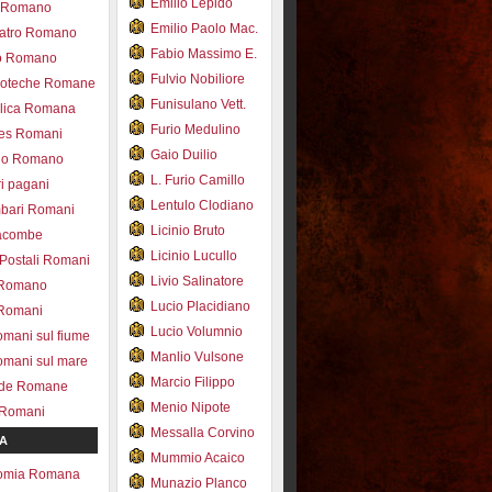
Emilio Lepido
co Romano
Emilio Paolo Mac.
eatro Romano
Fabio Massimo E.
ro Romano
Fulvio Nobiliore
lioteche Romane
Funisulano Vett.
ilica Romana
Furio Medulino
des Romani
Gaio Duilio
pio Romano
L. Furio Camillo
ri pagani
Lentulo Clodiano
mbari Romani
Licinio Bruto
acombe
Licinio Lucullo
 Postali Romani
Livio Salinatore
 Romano
Lucio Placidiano
 Romani
Lucio Volumnio
omani sul fiume
Manlio Vulsone
omani sul mare
Marcio Filippo
ade Romane
Menio Nipote
 Romani
Messalla Corvino
A
Mummio Acaico
omia Romana
Munazio Planco