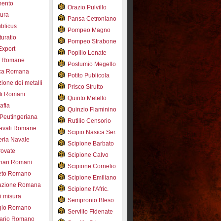
mento
Orazio Pulvillo
tura
Pansa Cetroniano
blicus
Pompeo Magno
uratio
Pompeo Strabone
Export
Popilio Lenate
e Romane
Postumio Megello
ca Romana
Potito Publicola
ione dei metalli
Prisco Strutto
ti Romani
Quinto Metello
afia
Quinzio Flaminino
Peutingeriana
Rutilio Censorio
navali Romane
Scipio Nasica Ser.
eria Navale
Scipione Barbato
trovate
Scipione Calvo
nari Romani
Scipione Cornelio
beto Romano
Scipione Emiliano
azione Romana
Scipione l'Afric.
di misura
Sempronio Bleso
ogio Romano
Servilio Fidenate
ario Romano