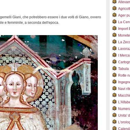
Alleva
Agricol
Ager pu
 gemelli Giani, che potrebbero essere i due volti di Giano, ovvero
La Cent
le e femminile, a seconda dell'epoca.
Import 
Monet
La Zec
Lavoraz
I Merca
Cartogr
Tabula 
Rotte 
Ingegn
Navi ri
Macchi
L'Alfa
Numer
Unita' 
L'orol
Calend