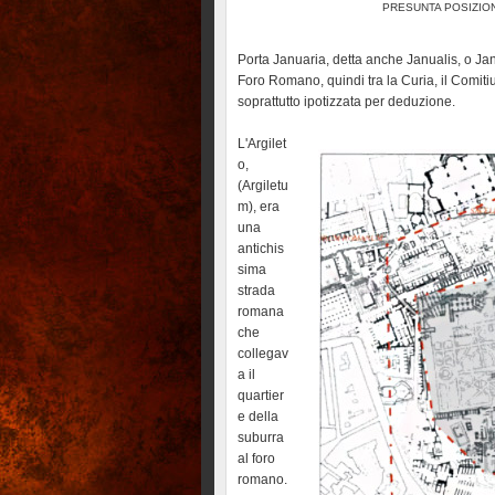
PRESUNTA POSIZIO
Porta Januaria, detta anche Janualis, o Jan
Foro Romano, quindi tra la Curia, il Comitiu
soprattutto ipotizzata per deduzione.
L'Argilet
o,
(Argiletu
m), era
una
antichis
sima
strada
romana
che
collegav
a il
quartier
e della
suburra
al foro
romano.