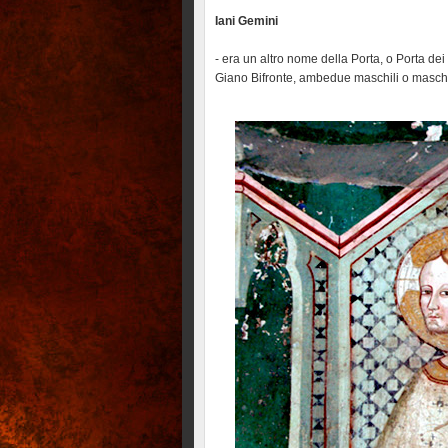
Iani Gemini
- era un altro nome della Porta, o Porta dei
Giano Bifronte, ambedue maschili o maschi