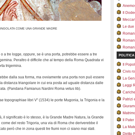
Anemo
Il Dod
Meccan.
Le due
INGOLATA COME UNA GRANDE MADRE
Romani 
Romani
Romani 
 o a tre logge, oppure, se è una porta, potrebbe essere a tre
POLITICA
rigemina. Peraltro è difficile che al tempo della Roma Quadrata vi
Il Pop
orta trigemina.
Civis 
erebbe dalla sua forma, ma ovviamente una porta non può essere
La Ge
r la distanza triangolare in cui era posta ad uguale distanza dalle
Leggi 
irata. (Pandana Famianus Nardini Roma vetus lib).
Carich
Patrizi 
topographiae libri V" (1534) le porte Mugonia, la Trigonia e la
Giuram
Matrim
ità, il significato è lo stesso, è la Grande Madre Natura, la Grande
Il Pater
e. come del resto Trigoria, una via di Roma che deriverebbe il
La Mate
cato però che in zona questi tre fiumi non ci siano mai stati.
Diritto