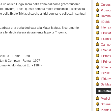
da un antico luogo sacro della zona dal nome greco "tricore"
Cursus
οδια (Trivium). Ecco, questo sembra molto verosimile. Esisteva tra i
Provoc
 della Ecate Trivia, si sa che ai trivi venivano collocati i santuari
Damnat
I Debiti
Interrex
Quadrata una porta dedicata alla Mater Matuta. Sicuramente
rta a lei dedicata era sicuramente la porta Trigonia.
Il Dicta
Il Cons
Camp. e
Il Sena
nosi Ed. - Roma - 1968 -
Il Prae
wton & Compton - Roma - 1997 -
Il Prin
Roma - A. Mondadori Ed. - 1984 -
I Client
L'edile
I Triunvi
Se Mas
MEDICINA
Medici
Strumen
Piante 