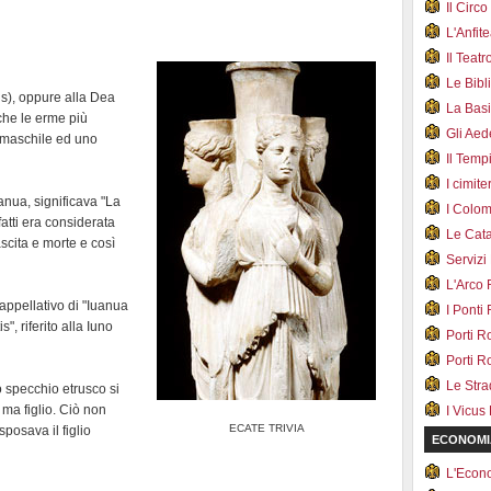
Il Cir
L'Anfit
Il Teat
Le Bib
us), oppure alla Dea
La Bas
che le erme più
Gli Ae
o maschile ed uno
Il Tem
I cimite
Janua, significava "La
I Colo
fatti era considerata
Le Cat
ascita e morte e così
Servizi
L'Arco
'appellativo di "Iuanua
I Ponti
, riferito alla Iuno
Porti R
Porti R
Le Str
o specchio etrusco si
 ma figlio. Ciò non
I Vicus
ECATE TRIVIA
sposava il figlio
ECONOMI
L'Econ