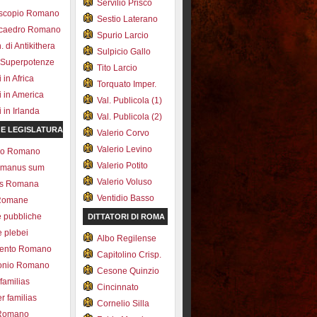
Servilio Prisco
scopio Romano
Sestio Laterano
ecaedro Romano
Spurio Larcio
 di Antikithera
Sulpicio Gallo
 Superpotenze
Tito Larcio
in Africa
Torquato Imper.
 in America
Val. Publicola (1)
in Irlanda
Val. Publicola (2)
 E LEGISLATURA
Valerio Corvo
Valerio Levino
olo Romano
Valerio Potito
romanus sum
Valerio Voluso
ns Romana
Ventidio Basso
Romane
e pubbliche
DITTATORI DI ROMA
e plebei
Albo Regilense
ento Romano
Capitolino Crisp.
onio Romano
Cesone Quinzio
 familias
Cincinnato
r familias
Cornelio Silla
 Romano