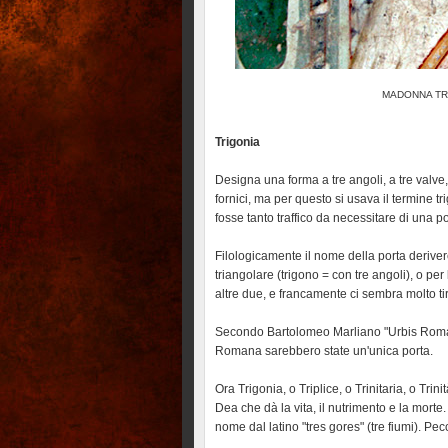
MADONNA TR
Trigonia
Designa una forma a tre angoli, a tre valve,
fornici, ma per questo si usava il termine t
fosse tanto traffico da necessitare di una p
Filologicamente il nome della porta deriv
triangolare (trigono = con tre angoli), o pe
altre due, e francamente ci sembra molto t
Secondo Bartolomeo Marliano "Urbis Romae 
Romana sarebbero state un'unica porta.
Ora Trigonia, o Triplice, o Trinitaria, o Trin
Dea che dà la vita, il nutrimento e la mort
nome dal latino "tres gores" (tre fiumi). Pec