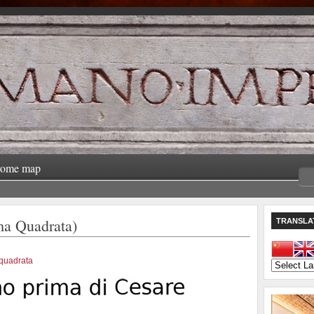
rome map
 Quadrata)
TRANSLA
quadrata