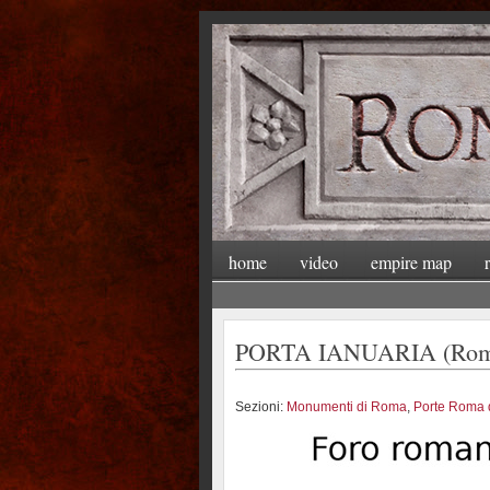
home
video
empire map
PORTA IANUARIA (Roma
Sezioni:
Monumenti di Roma
,
Porte Roma 