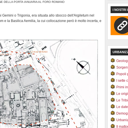
NE DELLA PORTA IANUARIA AL FORO ROMANO
I NOSTRI 
i Gemini o Trigonia, era situata allo sbocco dell'Argiletum nel
m e la Basilica Aemilia, la cui collocazione però è molto incerta, e
URBANIZ
Geolog
Sorgen
Popoli 
I sette 
Primi i
Le orig
Le Tri
Le dat
Demogr
Urbani
Il matt