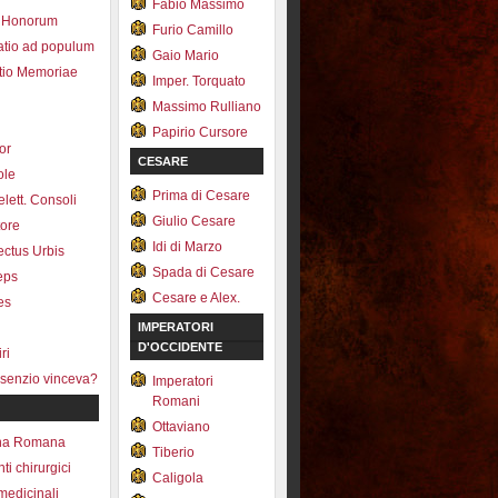
Fabio Massimo
 Honorum
Furio Camillo
atio ad populum
Gaio Mario
io Memoriae
Imper. Torquato
Massimo Rulliano
Papirio Cursore
tor
CESARE
ole
Prima di Cesare
lett. Consoli
Giulio Cesare
tore
Idi di Marzo
fectus Urbis
Spada di Cesare
ceps
Cesare e Alex.
es
IMPERATORI
D'OCCIDENTE
ri
senzio vinceva?
Imperatori
Romani
Ottaviano
na Romana
Tiberio
ti chirurgici
Caligola
medicinali