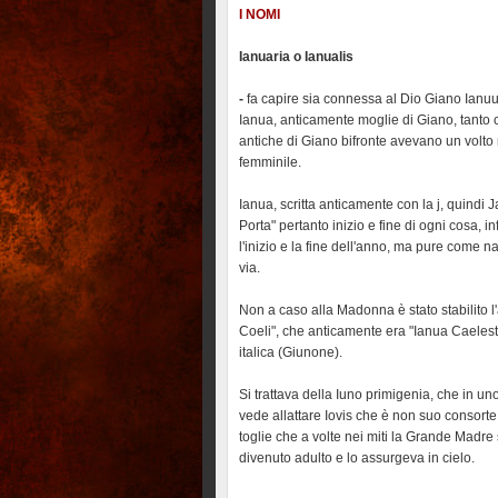
I NOMI
Ianuaria o Ianualis
-
fa capire sia connessa al Dio Giano Ianu
Ianua, anticamente moglie di Giano, tanto 
antiche di Giano bifronte avevano un volt
femminile.
Ianua, scritta anticamente con la j, quindi 
Porta" pertanto inizio e fine di ogni cosa, in
l'inizio e la fine dell'anno, ma pure come n
via.
Non a caso alla Madonna è stato stabilito l
Coeli", che anticamente era "Ianua Caelestis"
italica (Giunone).
Si trattava della Iuno primigenia, che in un
vede allattare Iovis che è non suo consorte
toglie che a volte nei miti la Grande Madre 
divenuto adulto e lo assurgeva in cielo.