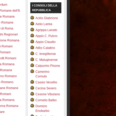
entum
I CONSOLI DELLA
REPUBBLICA
 Romane dell'It.
ce Romane
Acilio Glabrione
e Romane
Aelio Lamia
i di Roma
Agrippa Lanato
hi Regionari
Appio C. Pulcro
azione Romana
Appio Claudio
ti Romani
Atilio Calatino
 Romani
C. Inregillense
otti Romani
C. Maluginense
ica Romana
Calpurnio Pisone
e Romane
Camerino
rdino Romano
Cornuto
zo Romano
Cassio Vecellio
tane Romane
Cecina Severo
i Romani
Cesone Vibulano
ea Romana
Cornelio Balbo
erna Romana
Domizio
Enobarbo
nare