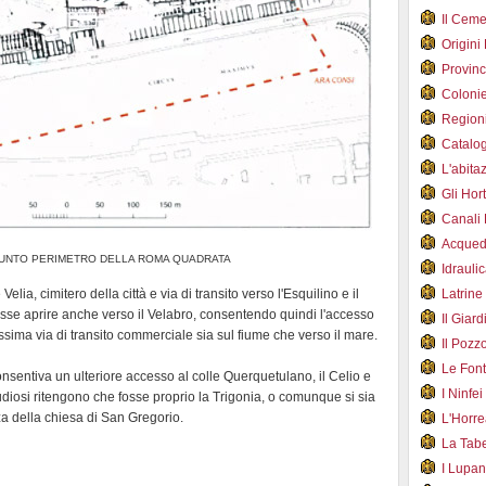
Il Cem
Origini
Provin
Coloni
Region
Catalog
L'abit
Gli Hor
Canali
Acqued
UNTO PERIMETRO DELLA ROMA QUADRATA
Idraul
Velia, cimitero della città e via di transito verso l'Esquilino e il
Latrin
esse aprire anche verso il Velabro, consentendo quindi l'accesso
Il Gia
sima via di transito commerciale sia sul fiume che verso il mare.
Il Poz
Le Fon
nsentiva un ulteriore accesso al colle Querquetulano, il Celio e
I Ninfe
 studiosi ritengono che fosse proprio la Trigonia, o comunque si sia
zza della chiesa di San Gregorio.
L'Horr
La Tab
I Lupa