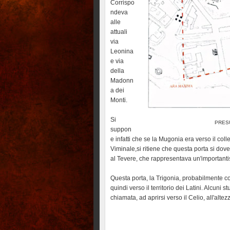
Corrispo
ndeva
alle
attuali
via
Leonina
e via
della
Madonn
a dei
Monti.
Si
PRES
suppon
e infatti che se la Mugonia era verso il colle 
Viminale,si ritiene che questa porta si dov
al Tevere, che rappresentava un'importantis
Questa porta, la Trigonia, probabilmente co
quindi verso il territorio dei Latini. Alcuni
chiamata, ad aprirsi verso il Celio, all'alte