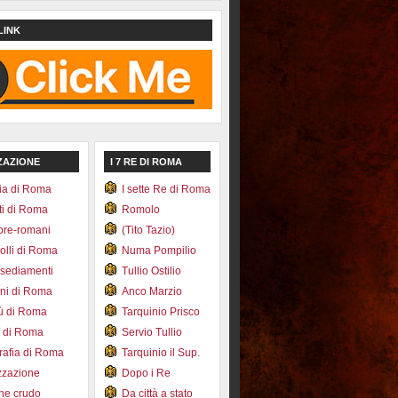
LINK
ZAZIONE
I 7 RE DI ROMA
ia di Roma
I sette Re di Roma
ti di Roma
Romolo
pre-romani
(Tito Tazio)
colli di Roma
Numa Pompilio
nsediamenti
Tullio Ostilio
ini di Roma
Anco Marzio
bù di Roma
Tarquinio Prisco
e di Roma
Servio Tullio
afia di Roma
Tarquinio il Sup.
zzazione
Dopo i Re
one crudo
Da città a stato