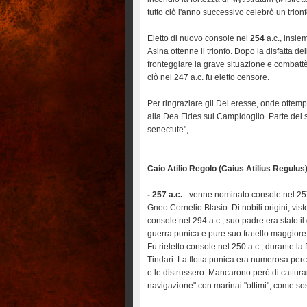
tutto ciò l'anno successivo celebrò un trion
Eletto di nuovo console nel
254
a.c., insie
Asina ottenne il trionfo. Dopo la disfatta de
fronteggiare la grave situazione e combattè c
ciò nel 247 a.c. fu eletto censore.
Per ringraziare gli Dei eresse, onde ottemp
alla Dea Fides sul Campidoglio. Parte del s
senectute",
Caio Atilio Regolo (Caius Atilius Regulus
- 257 a.c.
- venne nominato console nel 257
Gneo Cornelio Blasio. Di nobili origini, vis
console nel 294 a.c.; suo padre era stato i
guerra punica e pure suo fratello maggiore
Fu rieletto console nel 250 a.c., durante la
Tindari. La flotta punica era numerosa perc
e le distrussero. Mancarono però di cattura
navigazione" con marinai "ottimi", come sos