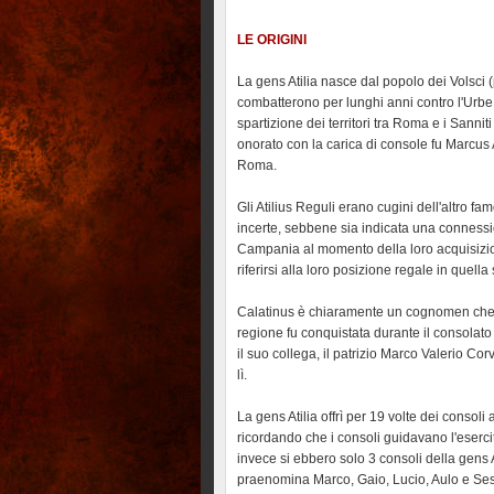
LE ORIGINI
La gens Atilia nasce dal popolo dei Volsc
combatterono per lunghi anni contro l'Urbe, 
spartizione dei territori tra Roma e i Sanni
onorato con la carica di console fu Marcus 
Roma.
Gli Atilius Reguli erano cugini dell'altro famos
incerte, sebbene sia indicata una connessione
Campania al momento della loro acquisizi
riferirsi alla loro posizione regale in quella
Calatinus è chiaramente un cognomen che si
regione fu conquistata durante il consolato 
il suo collega, il patrizio Marco Valerio Co
lì.
La gens Atilia offrì per 19 volte dei consoli 
ricordando che i consoli guidavano l'esercito
invece si ebbero solo 3 consoli della gens A
praenomina Marco, Gaio, Lucio, Aulo e Sest