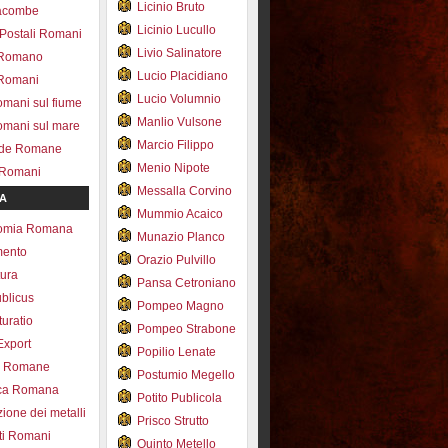
Licinio Bruto
acombe
Licinio Lucullo
 Postali Romani
Livio Salinatore
 Romano
Lucio Placidiano
 Romani
Lucio Volumnio
omani sul fiume
Manlio Vulsone
omani sul mare
Marcio Filippo
ade Romane
Menio Nipote
 Romani
Messalla Corvino
A
Mummio Acaico
omia Romana
Munazio Planco
mento
Orazio Pulvillo
tura
Pansa Cetroniano
blicus
Pompeo Magno
uratio
Pompeo Strabone
Export
Popilio Lenate
e Romane
Postumio Megello
ca Romana
Potito Publicola
ione dei metalli
Prisco Strutto
ti Romani
Quinto Metello