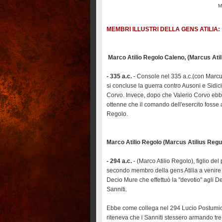
M
MEMBRI ILLUSTRI DELLA GENS ATILIA:
Marco Atilio Regolo Caleno, (Marcus Ati
- 335 a.c.
- Console nel 335 a.c.(con Marcus
si concluse la guerra contro Ausoni e Sidicin
Corvo. Invece, dopo che Valerio Corvo ebbe
ottenne che il comando dell'esercito fosse a
Regolo.
Marco Atilio Regolo (Marcus Atilius Reg
- 294 a.c.
- (Marco Atilio Regolo), figlio de
secondo membro della gens Atilia a venire 
Decio Mure che effettuò la "devotio" agli Dei
Sanniti.
Ebbe come collega nel 294 Lucio Postumio,
riteneva che i Sanniti stessero armando tre