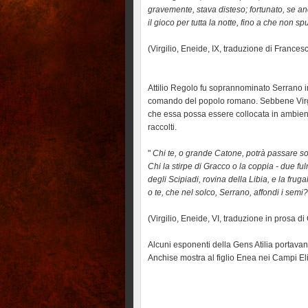
gravemente, stava disteso; fortunato, se a
il gioco per tutta la notte, fino a che non s
(Virgilio, Eneide, IX, traduzione di Frances
Attilio Regolo fu soprannominato Serrano i
comando del popolo romano. Sebbene Virgilio
che essa possa essere collocata in ambient
raccolti.
"
Chi te, o grande Catone, potrà passare so
Chi la stirpe di Gracco o la coppia - due ful
degli Scipiadi, rovina della Libia, e la fruga
o te, che nel solco, Serrano, affondi i semi?
(Virgilio, Eneide, VI, traduzione in prosa d
Alcuni esponenti della Gens Atilia portavan
Anchise mostra al figlio Enea nei Campi Elisi