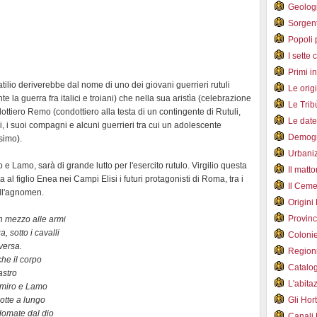
Geolog
Sorgen
Popoli 
I sette 
Primi i
atilio deriverebbe dal nome di uno dei giovani guerrieri rutuli
Le orig
 la guerra fra italici e troiani) che nella sua aristìa (celebrazione
Le Tri
ottiero Remo (condottiero alla testa di un contingente di Rutuli,
Le dat
i, i suoi compagni e alcuni guerrieri tra cui un adolescente
Demogr
ssimo).
Urbani
 Lamo, sarà di grande lutto per l'esercito rutulo. Virgilio questa
Il matt
al figlio Enea nei Campi Elisi i futuri protagonisti di Roma, tra i
Il Cem
all'agnomen.
Origini
Provin
 in mezzo alle armi
, sotto i cavalli
Coloni
versa.
Region
che il corpo
Catalog
astro
L'abit
Lamiro e Lamo
notte a lungo
Gli Hor
domate dal dio
Canali