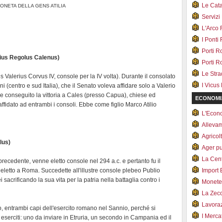
Le Cat
ONETA DELLA GENS ATILIA
Servizi
L'Arco
I Ponti
Porti R
lius Regolus Calenus)
Porti R
Le Str
 Valerius Corvus IV, console per la IV volta). Durante il consolato
I Vicus
i (centro e sud Italia), che il Senato voleva affidare solo a Valerio
 conseguito la vittoria a Cales (presso Capua), chiese ed
ECONOMI
ffidato ad entrambi i consoli. Ebbe come figlio Marco Atilio
L'Econ
Alleva
Agricol
ulus)
Ager pu
La Cent
l precedente, venne eletto console nel 294
a.c. e pertanto fu il
eletto a Roma. Succedette all'illustre console plebeo Publio
Import 
 sacrificando la sua vita per la patria nella battaglia contro i
Monet
La Zec
Lavoraz
 entrambi capi dell'esercito romano nel Sannio, perché si
I Merca
 eserciti: uno da inviare in Etruria, un secondo in Campania ed il