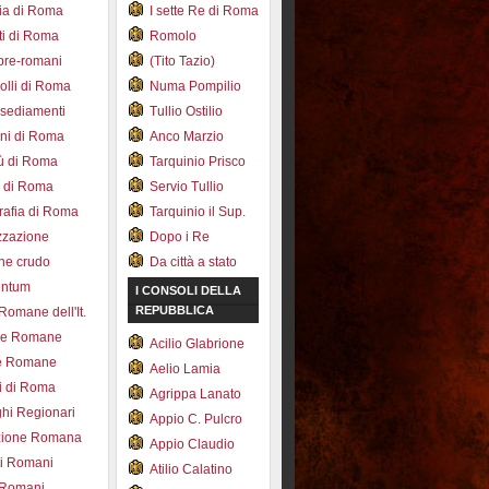
ia di Roma
I sette Re di Roma
ti di Roma
Romolo
pre-romani
(Tito Tazio)
colli di Roma
Numa Pompilio
nsediamenti
Tullio Ostilio
ini di Roma
Anco Marzio
bù di Roma
Tarquinio Prisco
e di Roma
Servio Tullio
afia di Roma
Tarquinio il Sup.
zzazione
Dopo i Re
one crudo
Da città a stato
entum
I CONSOLI DELLA
REPUBBLICA
 Romane dell'It.
ce Romane
Acilio Glabrione
e Romane
Aelio Lamia
i di Roma
Agrippa Lanato
hi Regionari
Appio C. Pulcro
azione Romana
Appio Claudio
ti Romani
Atilio Calatino
 Romani