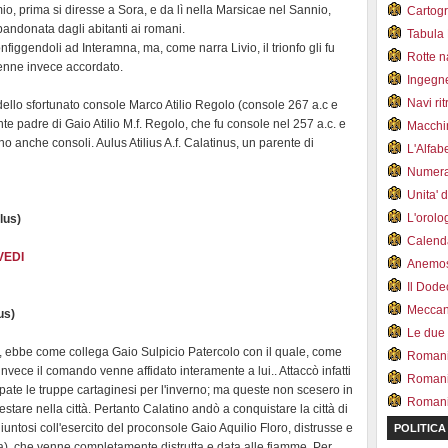
umio, prima si diresse a Sora, e da lì nella Marsicae nel Sannio,
Cartogr
bandonata dagli abitanti ai romani.
Tabula 
nfiggendoli ad Interamna, ma, come narra Livio, il trionfo gli fu
Rotte 
 venne invece accordato.
Ingegn
Navi ri
llo sfortunato console Marco Atilio Regolo (console 267 a.c e
te padre di Gaio Atilio M.f. Regolo, che fu console nel 257 a.c. e
Macchi
o anche consoli. Aulus Atilius A.f. Calatinus, un parente di
L'Alfa
Numer
Unita' 
L'orol
ulus)
Calend
VEDI
Anemo
Il Dod
Meccan.
us)
Le due
, ebbe come collega Gaio Sulpicio Patercolo con il quale, come
Romani 
invece il comando venne affidato interamente a lui.. Attaccò infatti
Romani
te le truppe cartaginesi per l'inverno; ma queste non scesero in
Romani 
stare nella città. Pertanto Calatino andò a conquistare la città di
untosi coll'esercito del proconsole Gaio Aquilio Floro, distrusse e
POLITICA
tta), che venne completamente distrutta e data alle fiamme. Per