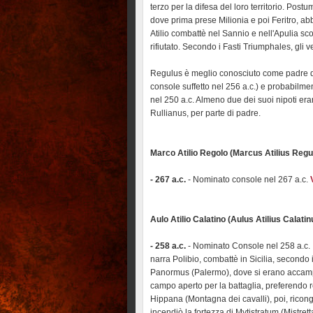
terzo per la difesa del loro territorio. Post
dove prima prese Milionia e poi Feritro, ab
Atilio combattè nel Sannio e nell'Apulia sco
rifiutato. Secondo i Fasti Triumphales, gli
Regulus è meglio conosciuto come padre de
console suffetto nel 256 a.c.) e probabilmen
nel 250 a.c. Almeno due dei suoi nipoti eran
Rullianus, per parte di padre.
Marco Atilio Regolo (Marcus Atilius Reg
- 267 a.c.
- Nominato console nel 267 a.c.
Aulo Atilio Calatino (Aulus Atilius Calatin
- 258 a.c.
- Nominato Console nel 258 a.c. 
narra Polibio, combattè in Sicilia, secondo 
Panormus (Palermo), dove si erano accampa
campo aperto per la battaglia, preferendo re
Hippana (Montagna dei cavalli), poi, ricongi
incendiò la fortezza di Mytistratum (Mistre