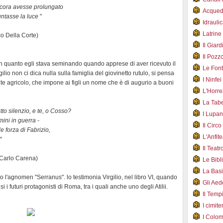
ncora avesse prolungato
Acqued
puntasse la luce
"
Idraul
Latrin
co Della Corte)
Il Gia
Il Poz
n quanto egli stava seminando quando apprese di aver ricevuto il
Le Fon
 non ci dica nulla sulla famiglia del giovinetto rutulo, si pensa
I Ninfe
e agricolo, che impone ai figli un nome che è di augurio a buoni
L'Horr
La Tab
tto silenzio, e te, o Cosso?
I Lupa
mini in guerra -
Il Cir
le forza di Fabrizio,
L'Anfit
"
Il Teat
i Carlo Carena)
Le Bib
La Bas
o l'agnomen "Serranus". lo testimonia Virgilio, nel libro VI, quando
Gli Ae
 i futuri protagonisti di Roma, tra i quali anche uno degli Atilii.
Il Tem
I cimite
I Colo