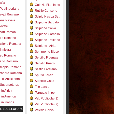
afia
Quinzio Flaminino
Peutingeriana
Rutilio Censorio
navali Romane
Scipio Nasica Ser.
eria Navale
Scipione Barbato
trovate
Scipione Calvo
nari Romani
Scipione Cornelio
beto Romano
Scipione Emiliano
azione Romana
Scipione l'Afric.
di misura
Sempronio Bleso
ogio Romano
Servilio Fidenate
ario Romano
Servilio Prisco
scopio Romano
Sestio Laterano
ecaedro Romano
Spurio Larcio
 di Antikithera
Sulpicio Gallo
 Superpotenze
Tito Larcio
in Africa
Torquato Imper.
 in America
Val. Publicola (1)
in Irlanda
Val. Publicola (2)
 E LEGISLATURA
Valerio Corvo