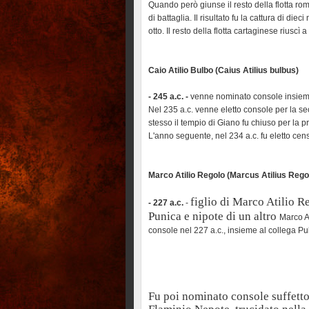
Quando però giunse il resto della flotta ro
di battaglia. Il risultato fu la cattura di di
otto. Il resto della flotta cartaginese riuscì a
Caio Atilio Bulbo (Caius Atilius bulbus)
- 245 a.c. -
venne nominato console insieme
Nel 235 a.c. venne eletto console per la se
stesso il tempio di Giano fu chiuso per la 
L'anno seguente, nel 234 a.c. fu eletto cen
Marco Atilio Regolo (Marcus Atilius Rego
figlio di
Marco Atilio R
- 227 a.c.
-
Punica
e nipote di un altro
Marco A
console nel 227 a.c., insieme al collega Pu
Fu poi nominato console suffetto 