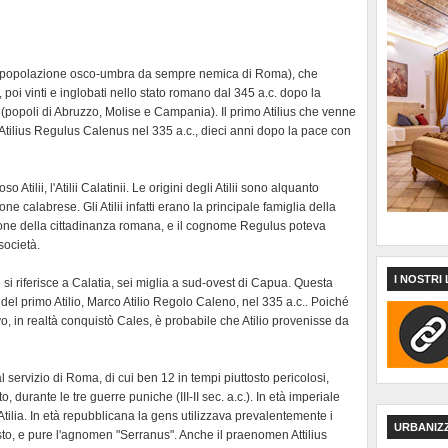
i (popolazione osco-umbra da sempre nemica di Roma), che
poi vinti e inglobati nello stato romano dal 345 a.c. dopo la
ti (popoli di Abruzzo, Molise e Campania). Il primo Atilius che venne
Atilius Regulus Calenus nel 335 a.c., dieci anni dopo la pace con
o Atilii, l'Atilii Calatinii. Le origini degli Atilii sono alquanto
 calabrese. Gli Atilii infatti erano la principale famiglia della
one della cittadinanza romana, e il cognome Regulus poteva
 società.
I NOSTRI 
 riferisce a Calatia, sei miglia a sud-ovest di Capua. Questa
del primo Atilio, Marco Atilio Regolo Caleno, nel 335 a.c.. Poiché
rvo, in realtà conquistò Cales, è probabile che Atilio provenisse da
al servizio di Roma, di cui ben 12 in tempi piuttosto pericolosi,
, durante le tre guerre puniche (III-II sec. a.c.). In età imperiale
tilia. In età repubblicana la gens utilizzava prevalentemente i
URBANIZ
o, e pure l'agnomen "Serranus". Anche il praenomen Attilius