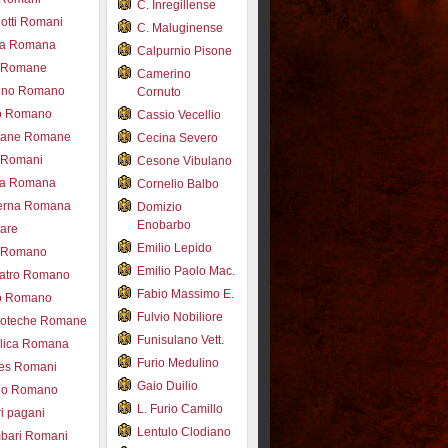
C. Inregillense
otti Romani
C. Maluginense
ica Romana
Calpurnio Pisone
e Romane
Camerino
rdino Romano
Cornuto
zo Romano
Cassio Vecellio
tane Romane
Cecina Severo
i Romani
Cesone Vibulano
ea Romana
Cornelio Balbo
erna Romana
Domizio
Enobarbo
nare
Emilio Lepido
co Romano
Emilio Paolo Mac.
eatro Romano
Fabio Massimo E.
ro Romano
Fulvio Nobiliore
lioteche Romane
Funisulano Vett.
ilica Romana
Furio Medulino
des Romani
Gaio Duilio
pio Romano
L. Furio Camillo
ri pagani
Lentulo Clodiano
mbari Romani