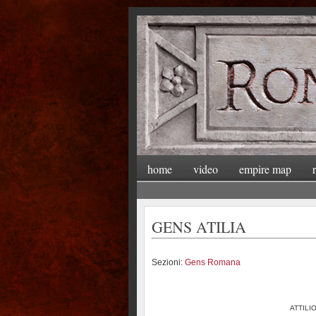
home
video
empire map
GENS ATILIA
Sezioni:
Gens Romana
ATTILI