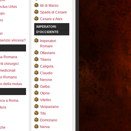
tore
Idi di Marzo
fectus Urbis
Spada di Cesare
ceps
Cesare e Alex.
es
IMPERATORI
D'OCCIDENTE
ri
senzio vinceva?
Imperatori
Romani
Ottaviano
na Romana
Tiberio
ti chirurgici
Caligola
medicinali
Claudio
ico Romano
Nerone
co della mutua
Galba
Otone
Vitellio
reca a Roma
Vespasiano
ttura
Tito
Domiziano
Nerva
che