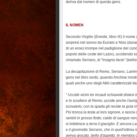
deriva dal nomen di questa gens.
IL NOMEN
Secondo Virgilio (Eneide, libro IX) il nome 
sorpresi nel sonno da Eurialo e Niso (durante
di un eroe) irrompe nel padiglione del cond
popolo delle coste del Lazio), uccidendo lu
chiamato Serrano, di "insignis facie" (belli
La decapitazione di Remo, Serrano, Lamiro e
gens nel libro sesto, quando Anchise mostra 
quali anche uno degli Atilii caratterizzati d
"
Uccide vicini tre incauti schiavetti distesi
e lo scudiero di Remo; uccide anche l'auriga
scovatolo; con la spada gli recide la gola ri
Poi tronca la testa al loro signore, e lascia 
rantoli in grosso fiotto; caldo di sangue ner
si imbibisce a terra il giaciglio. E ancora 
e il giovinetto Serrano, che in quell'ultima 
aveva giocato, bello d'aspetto; le membra 