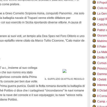
Il Pop
fo come pretore.
Civis 
me a Gneo Cornelio Scipione Asina, conquistò Panormio , ma solo
La Ge
lla battaglia navale di Trapani venne eletto dittatore per
Leggi 
ol suo esercito in Sicilia riportando diverse vittorie. A causa di
Carich
Patrizi 
Giuram
erare ai suoi voti, un tempio alla Dea Spes nel Foro Olitorio e uno
uo epitaffio viene citato da Marco Tullio Cicerone, "Cato maior de
Matrim
Il Pater
La Mate
Diritto
)
Cursus
 a.c., insieme al suo collega
Provoc
to che suo nonno era stato
Damnat
l glorioso console della Prima
IL SUPPLIZIO DI ATTILIO REGOLO
I Debiti
 fu console per ben due volte.
Interrex
 Prima guerra punica. Guidò la flotta romana durante la battaglia di
hé Polibio ci dice che i cartaginesi "circondarono" le navi romane
Il Dicta
re la nave del console e il suo equipaggio; la nave "veloce nella
Il Cons
tiene Polibio.
Camp. e