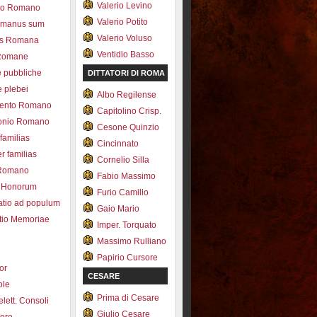
Valerio Levino
olo Romano
Valerio Potito
romanus sum
Valerio Voluso
ns Romana
Ventidio Basso
Romane
e pubbliche
DITTATORI DI ROMA
e plebei
Albo Regilense
ento Romano
Capitolino Crisp.
onio Romano
Cesone Quinzio
 familias
Cincinnato
r familias
Cornelio Silla
 Romano
Fabio Massimo
 Honorum
Furio Camillo
atio ad populum
Gaio Mario
io Memoriae
Imper. Torquato
Massimo Rulliano
Papirio Cursore
tor
CESARE
ole
Prima di Cesare
lett. Consoli
Giulio Cesare