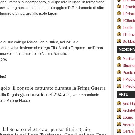
Il Sena
mana i romani si ricomposero, si disposero in linea, in formazione
Il Prae
eci navi cartaginesi complete di equipaggio e l'affondamento di altre
 fuggire e a riparare alle isole Lipari.
Il Prin
I Client
L'edile
I Triunvi
Se Mas
 al suo collega Marco Fabio Buteo, nel 245 a.c.
conda volta, insieme al collega Tito. Manlio Torquato, nell'anno
MEDICINA
prima volta dai tempi del re Numa Pompilio.
Medici
sore.
Strumen
Piante 
lus)
Il Med
Il Medi
egolo
, il console catturato durante la
Prima Guerra
già console nel
294 a.c.
,
ARTE
tilio Regolo
venne nominato
blio Valerio Flacco.
Arte G
Archite
Legno
Argenti
dal Senato nel 217 a.c. per sostituire Gaio
Cerami