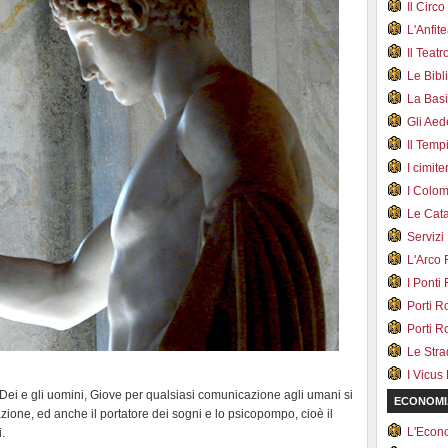
Il Cir
L'Anfit
Il Teat
Le Bib
La Bas
Gli Ae
Il Tem
I cimite
I Colo
Le Cat
Servizi
L'Arco
I Ponti
Porti R
Porti R
Le Str
I Vicus
i Dei e gli uomini, Giove per qualsiasi comunicazione agli umani si
ECONOMI
zione, ed anche il portatore dei sogni e lo psicopompo, cioè il
L'Econ
.