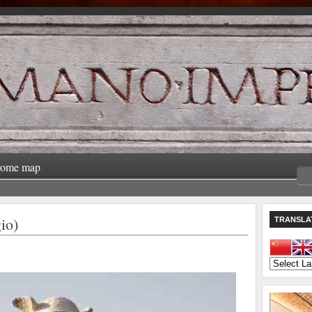
rome map
io)
TRANSLA