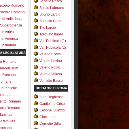
Servilio Prisco
scopio Romano
Sestio Laterano
ecaedro Romano
Spurio Larcio
 di Antikithera
Sulpicio Gallo
 Superpotenze
Tito Larcio
in Africa
Torquato Imper.
 in America
Val. Publicola (1)
in Irlanda
Val. Publicola (2)
 E LEGISLATURA
Valerio Corvo
Valerio Levino
olo Romano
Valerio Potito
romanus sum
Valerio Voluso
ns Romana
Ventidio Basso
Romane
e pubbliche
DITTATORI DI ROMA
e plebei
Albo Regilense
ento Romano
Capitolino Crisp.
onio Romano
Cesone Quinzio
 familias
Cincinnato
r familias
Cornelio Silla
 Romano