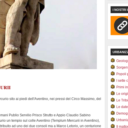
I NOSTRI 
URBANIZ
Geolog
Sorgen
Popoli 
I sette 
CURII
Primi i
Le orig
urio sito ai piedi dell'Aventino, nei pressi del Circo Massimo, del
Le Tri
Le dat
Demogr
romani Publio Servilio Prisco Strutto e Appio Claudio Sabino
Urbani
urio un tempio sul colle Aventino (Templum Mercurii in Aventino),
tribuito ad uno dei due consoli ma a Marco Letorio, un centurione
Il matt