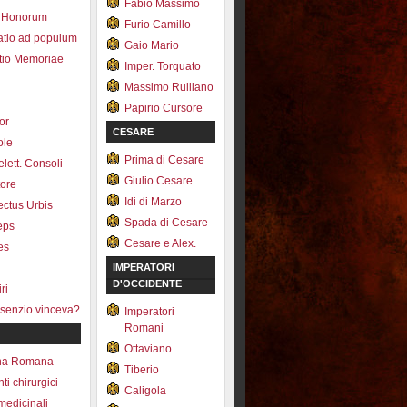
Fabio Massimo
 Honorum
Furio Camillo
atio ad populum
Gaio Mario
io Memoriae
Imper. Torquato
Massimo Rulliano
Papirio Cursore
tor
CESARE
ole
Prima di Cesare
lett. Consoli
Giulio Cesare
tore
Idi di Marzo
fectus Urbis
Spada di Cesare
ceps
Cesare e Alex.
es
IMPERATORI
D'OCCIDENTE
ri
senzio vinceva?
Imperatori
Romani
Ottaviano
na Romana
Tiberio
ti chirurgici
Caligola
medicinali