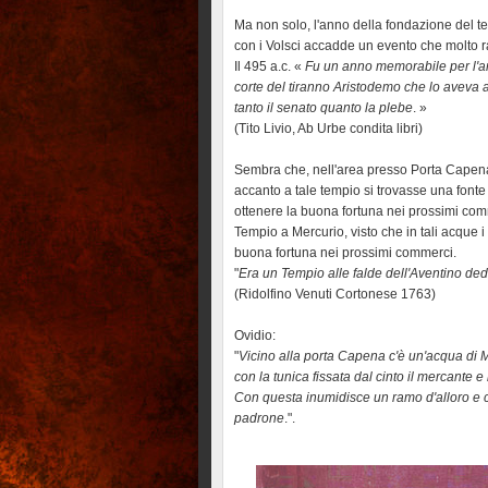
Ma non solo, l'anno della fondazione del t
con i Volsci accadde un evento che molto ra
Il 495 a.c. «
Fu un anno memorabile per l'an
corte del tiranno Aristodemo che lo aveva ac
tanto il senato quanto la plebe
. »
(Tito Livio, Ab Urbe condita libri)
Sembra che, nell'area presso Porta Capena
accanto a tale tempio si trovasse una fonte 
ottenere la buona fortuna nei prossimi com
Tempio a Mercurio, visto che in tali acque i
buona fortuna nei prossimi commerci.
"
Era un Tempio alle falde dell'Aventino de
(Ridolfino Venuti Cortonese 1763)
Ovidio:
"
Vicino alla porta Capena c'è un'acqua di M
con la tunica fissata dal cinto il mercante 
Con questa inumidisce un ramo d'alloro e
padrone
.".