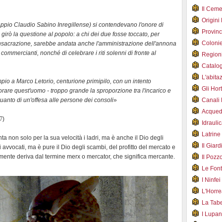
Il Cem
Origini
e Appio Claudio Sabino Inregillense) si contendevano l'onore di
Provin
 girò la questione al popolo: a chi dei due fosse toccato, per
Coloni
consacrazione, sarebbe andata anche l'amministrazione dell'annona
commercianti, nonché di celebrare i riti solenni di fronte al
Region
Catalog
L'abit
pio a Marco Letorio, centurione primipilo, con un intento
Gli Hor
norare quest'uomo - troppo grande la sproporzione tra l'incarico e
- quanto di un'offesa alle persone dei consoli
»
Canali
Acqued
27
)
Idraul
Latrin
 non solo per la sua velocità i ladri, ma è anche il Dio degli
Il Gia
 avvocati, ma è pure il Dio degli scambi, del profitto del mercato e
mente deriva dal termine merx o mercator, che significa mercante.
Il Poz
Le Fon
I Ninfe
L'Horr
La Tab
I Lupa