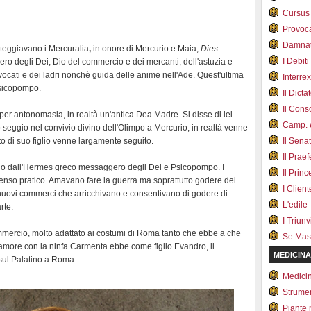
Cursus
Provoc
Damnat
steggiavano i Mercuralia
,
in onore di Mercurio e Maia,
Dies
I Debiti
ro degli Dei, Dio del commercio e dei mercanti, dell'astuzia e
vvocati e dei ladri nonchè guida delle anime nell'Ade. Quest'ultima
Interrex
 Psicopompo.
Il Dicta
Il Cons
er antonomasia, in realtà un'antica Dea Madre. Si disse di lei
Camp. e
o seggio nel convivio divino dell'Olimpo a Mercurio, in realtà venne
to di suo figlio venne largamente seguito.
Il Sena
Il Prae
tano dall'Hermes greco messaggero degli Dei e Psicopompo. I
Il Prin
enso pratico. Amavano fare la guerra ma soprattutto godere dei
I Client
 nuovi commerci che arricchivano e consentivano di godere di
L'edile
rte.
I Triunvi
mercio, molto adattato ai costumi di Roma tanto che ebbe a che
Se Mas
l'amore con la ninfa Carmenta ebbe come figlio Evandro, il
MEDICINA
e sul Palatino a Roma.
Medici
Strumen
Piante 