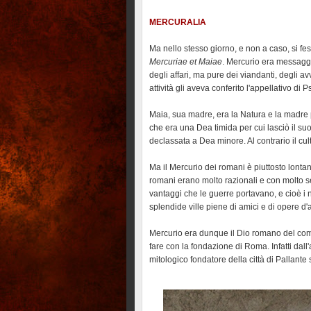
MERCURALIA
Ma nello stesso giorno, e non a caso, si fe
Mercuriae et Maiae
. Mercurio era messagge
degli affari, ma pure dei viandanti, degli a
attività gli aveva conferito l'appellativo di
Maia, sua madre, era la Natura e la madre p
che era una Dea timida per cui lasciò il su
declassata a Dea minore. Al contrario il cul
Ma il Mercurio dei romani è piuttosto lon
romani erano molto razionali e con molto s
vantaggi che le guerre portavano, e cioè i
splendide ville piene di amici e di opere d'a
Mercurio era dunque il Dio romano del com
fare con la fondazione di Roma. Infatti dal
mitologico fondatore della città di Pallant