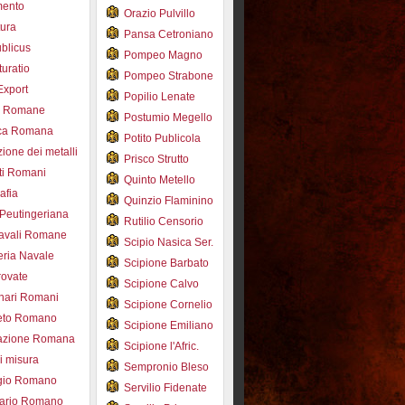
mento
Orazio Pulvillo
tura
Pansa Cetroniano
blicus
Pompeo Magno
uratio
Pompeo Strabone
Export
Popilio Lenate
e Romane
Postumio Megello
ca Romana
Potito Publicola
ione dei metalli
Prisco Strutto
ti Romani
Quinto Metello
afia
Quinzio Flaminino
Peutingeriana
Rutilio Censorio
navali Romane
Scipio Nasica Ser.
eria Navale
Scipione Barbato
trovate
Scipione Calvo
nari Romani
Scipione Cornelio
beto Romano
Scipione Emiliano
azione Romana
Scipione l'Afric.
di misura
Sempronio Bleso
ogio Romano
Servilio Fidenate
ario Romano