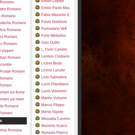
Emilio Lepido
co Romano
Emilio Paolo Mac.
eatro Romano
Fabio Massimo E.
ro Romano
Fulvio Nobiliore
lioteche Romane
Funisulano Vett.
ilica Romana
Furio Medulino
des Romani
Gaio Duilio
pio Romano
L. Furio Camillo
ri pagani
Lentulo Clodiano
mbari Romani
Licinio Bruto
acombe
Licinio Lucullo
 Postali Romani
Livio Salinatore
 Romano
Lucio Placidiano
 Romani
Lucio Volumnio
omani sul fiume
Manlio Vulsone
omani sul mare
Marcio Filippo
ade Romane
Menio Nipote
 Romani
Messalla Corvino
A
Mummio Acaico
omia Romana
Munazio Planco