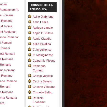
entum
I CONSOLI DELLA
REPUBBLICA
 Romane dell'It.
ce Romane
Acilio Glabrione
e Romane
Aelio Lamia
i di Roma
Agrippa Lanato
hi Regionari
Appio C. Pulcro
azione Romana
Appio Claudio
ti Romani
Atilio Calatino
 Romani
C. Inregillense
otti Romani
C. Maluginense
ica Romana
Calpurnio Pisone
e Romane
Camerino
rdino Romano
Cornuto
zo Romano
Cassio Vecellio
tane Romane
Cecina Severo
i Romani
Cesone Vibulano
ea Romana
Cornelio Balbo
erna Romana
Domizio
Enobarbo
nare