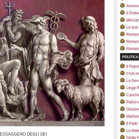
Anemo
Il Dod
Meccan.
Le due
Romani 
Romani
Romani 
POLITICA
Il Pop
Civis 
La Ge
Leggi 
Carich
Patrizi 
Giuram
Matrim
Il Pater
La Mate
MESSAGGERO DEGLI DEI
Diritto