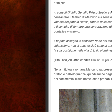
primipilo.
«
I consoli (Publio Servilio Prisco Strutto 
consacrare il tempio di Mercurio e il senato
volontà del popolo stesso, l'onore della 
e il compito di formare una corporazione di 
pontefice massimo.
Il popolo assegnò la consacrazione del tem
chiarissimo: non si trattava cioè tanto di o
la sua posizione nella vita di tutti i giorni 
(Tito Livio, Ab Urbe condita
libri, lib. II, par. 
Nella mitologia romana Mercurio rappresenta
oratori e dell'eloquenza, quindi anche degli
del commercio, il suo nome latino probabil