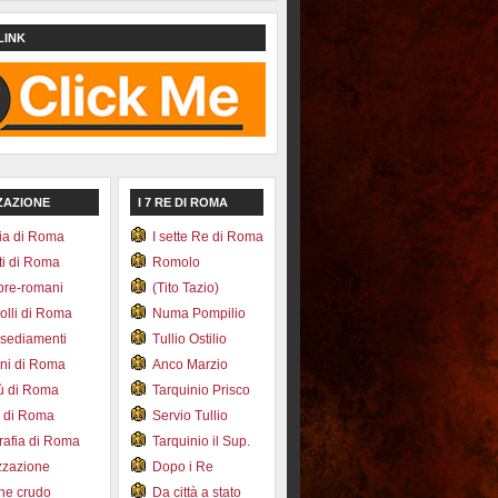
LINK
ZAZIONE
I 7 RE DI ROMA
ia di Roma
I sette Re di Roma
ti di Roma
Romolo
pre-romani
(Tito Tazio)
colli di Roma
Numa Pompilio
nsediamenti
Tullio Ostilio
ini di Roma
Anco Marzio
bù di Roma
Tarquinio Prisco
e di Roma
Servio Tullio
afia di Roma
Tarquinio il Sup.
zzazione
Dopo i Re
one crudo
Da città a stato