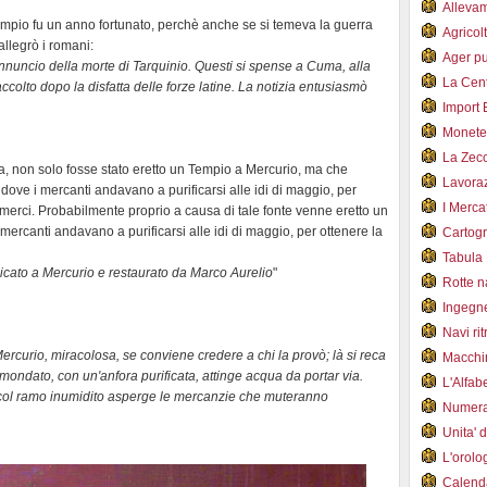
Alleva
empio fu un anno fortunato, perchè anche se si temeva la guerra
Agricol
llegrò i romani:
Ager pu
nuncio della morte di Tarquinio. Questi si spense a Cuma, alla
La Cent
colto dopo la disfatta delle forze latine. La notizia entusiasmò
Import 
Monet
La Zec
, non solo fosse stato eretto un Tempio a Mercurio, ma che
Lavoraz
dove i mercanti andavano a purificarsi alle idi di maggio, per
I Merca
merci. Probabilmente proprio a causa di tale fonte venne eretto un
 mercanti andavano a purificarsi alle idi di maggio, per ottenere la
Cartogr
Tabula 
dicato a Mercurio e restaurato da Marco Aurelio
"
Rotte 
Ingegn
Navi ri
ercurio, miracolosa, se conviene credere a chi la provò; là si reca
Macchi
e mondato, con un'anfora purificata, attinge acqua da portar via.
L'Alfa
 col ramo inumidito asperge le mercanzie che muteranno
Numer
Unita' 
L'orol
Calend