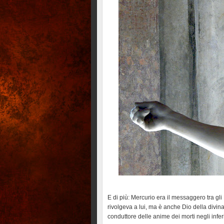
E di più: Mercurio era il messaggero tra gl
rivolgeva a lui, ma è anche Dio della divina
conduttore delle anime dei morti negli inferi