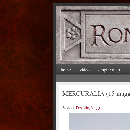
home
video
empire map
MERCURALIA (15 magg
Sezioni:
Festività
,
Maggio