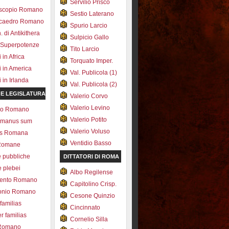
Servilio Prisco
scopio Romano
Sestio Laterano
ecaedro Romano
Spurio Larcio
 di Antikithera
Sulpicio Gallo
 Superpotenze
Tito Larcio
in Africa
Torquato Imper.
 in America
Val. Publicola (1)
in Irlanda
Val. Publicola (2)
 E LEGISLATURA
Valerio Corvo
Valerio Levino
olo Romano
Valerio Potito
romanus sum
Valerio Voluso
ns Romana
Ventidio Basso
Romane
e pubbliche
DITTATORI DI ROMA
e plebei
Albo Regilense
ento Romano
Capitolino Crisp.
onio Romano
Cesone Quinzio
 familias
Cincinnato
r familias
Cornelio Silla
 Romano