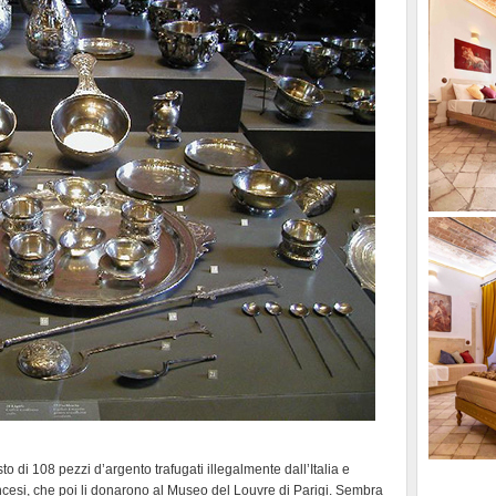
o di 108 pezzi d’argento trafugati illegalmente dall’Italia e
francesi, che poi li donarono al Museo del Louvre di Parigi. Sembra