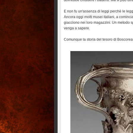
dovrebbe chiudere i battenti. Ma si può dir
E non fu un'assenza di leggi perchè le legg
Ancora oggi molti musei italiani, a cominc
giacciono nei loro magazzini. Un metodo s
venga a sapere.
Comunque la storia del tesoro di Boscoreal