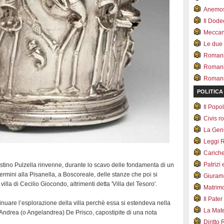
Anemo
Il Dod
Meccan.
Le due
Romani 
Romani
Romani 
POLITICA
Il Pop
Civis 
La Ge
Leggi 
Carich
Patrizi 
estino Pulzella rinvenne, durante lo scavo delle fondamenta di un
termini alla Pisanella, a Boscoreale, delle stanze che poi si
Giuram
villa di Cecilio Giocondo, altrimenti detta 'Villa del Tesoro'.
Matrim
Il Pater
inuare l’esplorazione della villa perchè essa si estendeva nella
La Mate
 Andrea (o Angelandrea) De Prisco, capostipite di una nota
Diritto