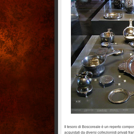
Il tesoro di Boscoreale è un reperto compost
acquistati da diversi collezionisti privati 