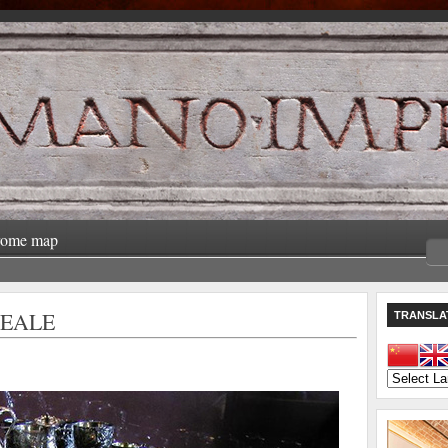
rome map
REALE
TRANSLA