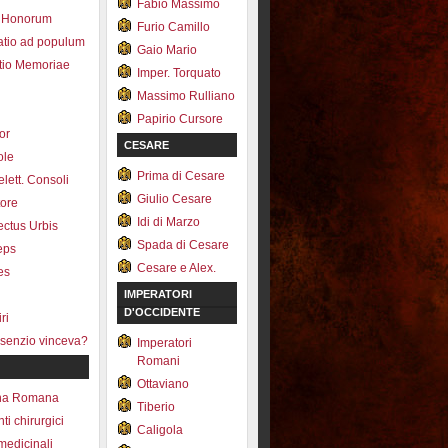
Fabio Massimo
 Honorum
Furio Camillo
atio ad populum
Gaio Mario
io Memoriae
Imper. Torquato
Massimo Rulliano
Papirio Cursore
tor
CESARE
ole
Prima di Cesare
lett. Consoli
Giulio Cesare
tore
Idi di Marzo
fectus Urbis
Spada di Cesare
ceps
Cesare e Alex.
es
IMPERATORI
D'OCCIDENTE
ri
senzio vinceva?
Imperatori
Romani
Ottaviano
na Romana
Tiberio
ti chirurgici
Caligola
medicinali