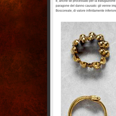
e, anche se processato per la trafugazione 
paragone del danno causato: gli venne impos
Boscoreale, di valore infinitamente inferior