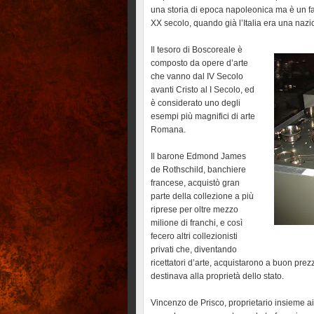
una storia di epoca napoleonica ma è un fatt
XX secolo, quando già l’Italia era una nazi
Il tesoro di Boscoreale è
composto da opere d’arte
che vanno dal IV Secolo
avanti Cristo al I Secolo, ed
è considerato uno degli
esempi più magnifici di arte
Romana.
Il barone Edmond James
de Rothschild, banchiere
francese, acquistò gran
parte della collezione a più
riprese per oltre mezzo
milione di franchi, e così
fecero altri collezionisti
privati che, diventando
ricettatori d’arte, acquistarono a buon prez
destinava alla proprietà dello stato.
Vincenzo de Prisco, proprietario insieme ai 