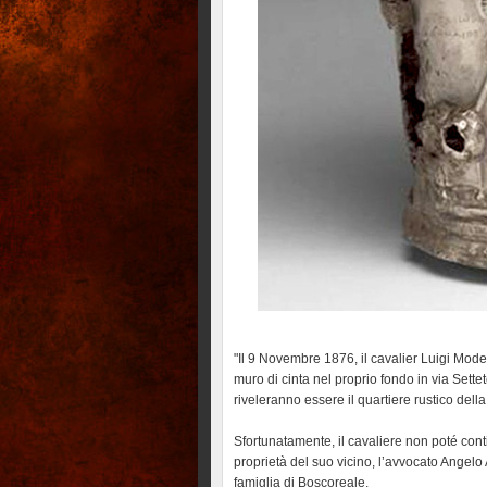
"Il 9 Novembre 1876, il cavalier Luigi Mod
muro di cinta nel proprio fondo in via Sette
riveleranno essere il quartiere rustico della 
Sfortunatamente, il cavaliere non poté cont
proprietà del suo vicino, l’avvocato Angelo
famiglia di Boscoreale.