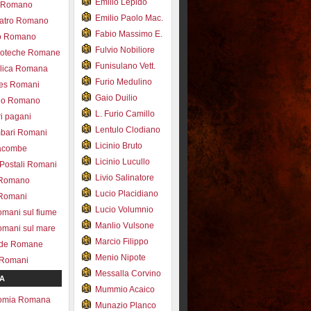
Emilio Lepido
co Romano
Emilio Paolo Mac.
eatro Romano
Fabio Massimo E.
ro Romano
Fulvio Nobiliore
lioteche Romane
Funisulano Vett.
ilica Romana
Furio Medulino
des Romani
Gaio Duilio
pio Romano
L. Furio Camillo
ri pagani
Lentulo Clodiano
mbari Romani
Licinio Bruto
acombe
Licinio Lucullo
 Postali Romani
Livio Salinatore
 Romano
Lucio Placidiano
 Romani
Lucio Volumnio
omani sul fiume
Manlio Vulsone
omani sul mare
Marcio Filippo
ade Romane
Menio Nipote
 Romani
Messalla Corvino
A
Mummio Acaico
omia Romana
Munazio Planco