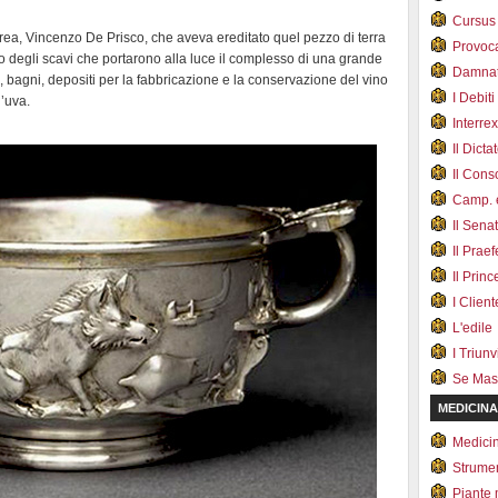
Cursus
ndrea, Vincenzo De Prisco, che aveva ereditato quel pezzo di terra
Provoc
uo degli scavi che portarono alla luce il complesso di una grande
Damnat
bagni, depositi per la fabbricazione e la conservazione del vino
I Debiti
l’uva.
Interrex
Il Dicta
Il Cons
Camp. e
Il Sena
Il Prae
Il Prin
I Client
L'edile
I Triunvi
Se Mas
MEDICINA
Medici
Strumen
Piante 