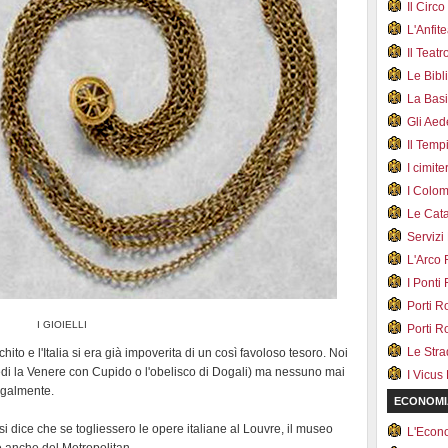
Il Cir
L'Anfit
Il Teat
Le Bib
La Bas
Gli Ae
Il Tem
I cimite
I Colo
Le Cat
Servizi
L'Arco
I Ponti
Porti R
I GIOIELLI
Porti R
Le Str
hito e l'Italia si era già impoverita di un così favoloso tesoro. Noi
vedi la Venere con Cupido o l'obelisco di Dogali) ma nessuno mai
I Vicus
legalmente.
ECONOMI
 si dice che se togliessero le opere italiane al Louvre, il museo
L'Econ