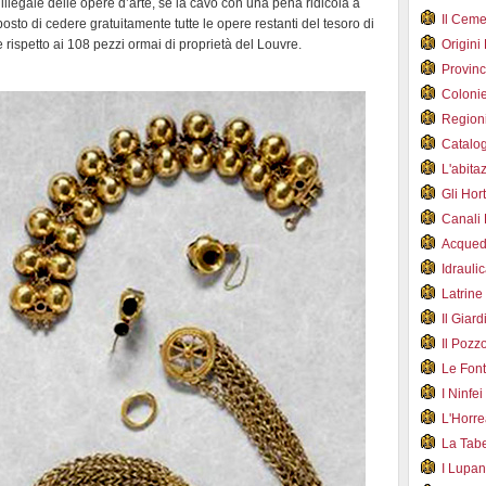
illegale delle opere d’arte, se la cavò con una pena ridicola a
Il Cem
to di cedere gratuitamente tutte le opere restanti del tesoro di
e rispetto ai 108 pezzi ormai di proprietà del Louvre.
Origini
Provin
Coloni
Region
Catalog
L'abit
Gli Hor
Canali
Acqued
Idraul
Latrin
Il Gia
Il Poz
Le Fon
I Ninfe
L'Horr
La Tab
I Lupa