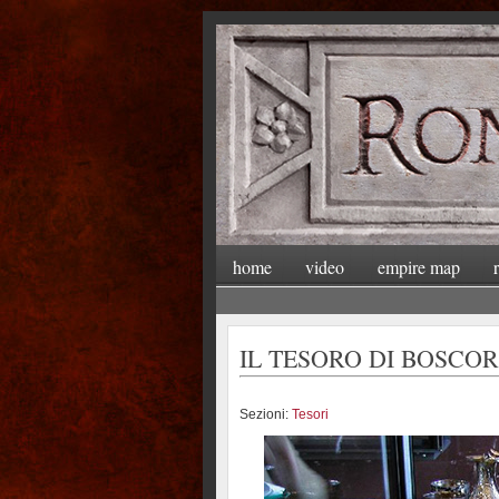
home
video
empire map
IL TESORO DI BOSCO
Sezioni:
Tesori