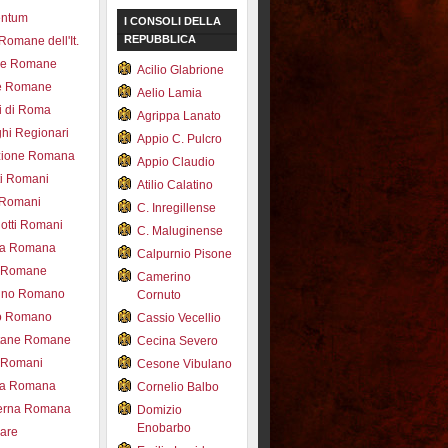
entum
I CONSOLI DELLA
REPUBBLICA
 Romane dell'It.
ce Romane
Acilio Glabrione
e Romane
Aelio Lamia
i di Roma
Agrippa Lanato
hi Regionari
Appio C. Pulcro
azione Romana
Appio Claudio
ti Romani
Atilio Calatino
 Romani
C. Inregillense
otti Romani
C. Maluginense
ica Romana
Calpurnio Pisone
e Romane
Camerino
rdino Romano
Cornuto
zo Romano
Cassio Vecellio
tane Romane
Cecina Severo
i Romani
Cesone Vibulano
ea Romana
Cornelio Balbo
erna Romana
Domizio
Enobarbo
nare