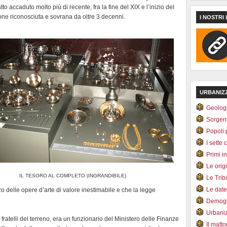
o accaduto molto più di recente, fra la fine del XIX e l’inizio del
one riconosciuta e sovrana da oltre 3 decenni.
I NOSTRI 
URBANIZ
Geolog
Sorgen
Popoli 
I sette 
Primi i
Le orig
IL TESORO AL COMPLETO (INGRANDIBILE)
Le Tri
Le dat
zo delle opere d’arte di valore inestimabile e che la legge
Demogr
Urbani
fratelli del terreno, era un funzionario del Ministero delle Finanze
Il matt