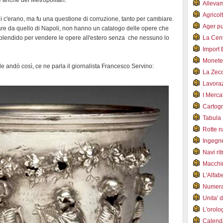
e anche del Metropolitan.
Alleva
Agricol
i c'erano, ma fu una questione di corruzione, tanto per cambiare.
Ager pu
iare da quello di Napoli, non hanno un catalogo delle opere che
plendido per vendere le opere all'estero senza che nessuno lo
La Cent
Import 
Monet
e andò così, ce ne parla il giornalista Francesco Servino:
La Zec
Lavoraz
I Merca
Cartogr
Tabula 
Rotte 
Ingegn
Navi ri
Macchi
L'Alfa
Numer
Unita' 
L'orol
Calend