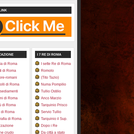
LINK
ZAZIONE
I 7 RE DI ROMA
ia di Roma
I sette Re di Roma
ti di Roma
Romolo
pre-romani
(Tito Tazio)
colli di Roma
Numa Pompilio
nsediamenti
Tullio Ostilio
ini di Roma
Anco Marzio
bù di Roma
Tarquinio Prisco
e di Roma
Servio Tullio
afia di Roma
Tarquinio il Sup.
zzazione
Dopo i Re
one crudo
Da città a stato