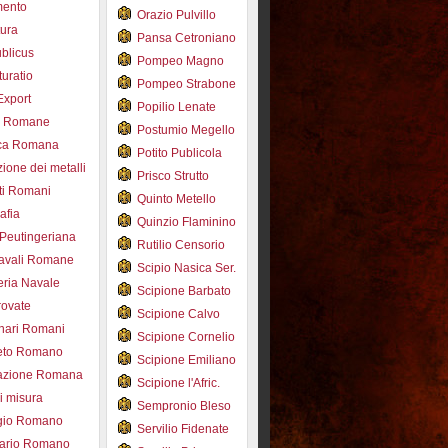
mento
Orazio Pulvillo
tura
Pansa Cetroniano
blicus
Pompeo Magno
uratio
Pompeo Strabone
Export
Popilio Lenate
e Romane
Postumio Megello
ca Romana
Potito Publicola
ione dei metalli
Prisco Strutto
ti Romani
Quinto Metello
afia
Quinzio Flaminino
Peutingeriana
Rutilio Censorio
navali Romane
Scipio Nasica Ser.
eria Navale
Scipione Barbato
trovate
Scipione Calvo
nari Romani
Scipione Cornelio
beto Romano
Scipione Emiliano
azione Romana
Scipione l'Afric.
di misura
Sempronio Bleso
ogio Romano
Servilio Fidenate
ario Romano