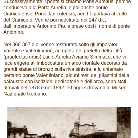
Successivamente il ponte si chiamò Pons Aurelius, perchè
conduceva alla Porta Aurelia, e poi anche ponte
Gianicolense, Pons Janiculensis, perchè portava al colle
del Gianicolo. Venne poi ricostruito nel 147 d.c,
dall'Imperatore Antonino Pio, e prese così il nome di ponte
Antonino.
Nel 366-367 d.c. venne restaurato sotto gli imperatori
Valente e Valentiniano, ad opera del prefetto della città
(praefectus urbis) Lucio Aurelio Avianio Simmaco, che vi
fece erigere all'imboccatura un arco trionfale decorato da
grandi statue di bronzo sulla riva sinistra, e fu chiamato
pertanto ponte Valentiniano, alcuni resti dei pilastrini della
balaustra con iscrizioni dedicatorie e dell'arco, sono stati
ritrovati nel 1878 e nel 1892, ed oggi si trovano al Museo
Nazionale Romano.