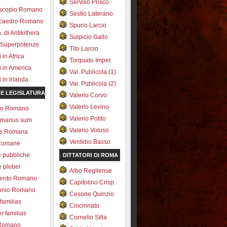
Servilio Prisco
scopio Romano
Sestio Laterano
ecaedro Romano
Spurio Larcio
 di Antikithera
Sulpicio Gallo
 Superpotenze
Tito Larcio
in Africa
Torquato Imper.
 in America
Val. Publicola (1)
in Irlanda
Val. Publicola (2)
 E LEGISLATURA
Valerio Corvo
Valerio Levino
olo Romano
Valerio Potito
romanus sum
Valerio Voluso
ns Romana
Ventidio Basso
Romane
e pubbliche
DITTATORI DI ROMA
e plebei
Albo Regilense
ento Romano
Capitolino Crisp.
onio Romano
Cesone Quinzio
 familias
Cincinnato
r familias
Cornelio Silla
 Romano