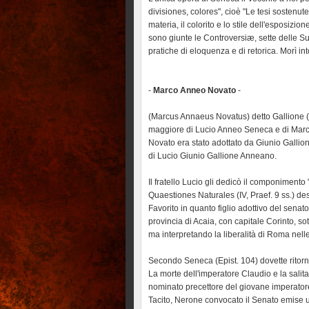
divisiones, colores", cioè "Le tesi sostenute 
materia, il colorito e lo stile dell'esposizio
sono giunte le Controversiæ, sette delle Suas
pratiche di eloquenza e di retorica. Morì int
-
Marco Anneo Novato
-
(Marcus Annaeus Novatus) detto Gallione (Co
maggiore di Lucio Anneo Seneca e di Marc
Novato era stato adottato da Giunio Gallion
di Lucio Giunio Gallione Anneano.
Il fratello Lucio gli dedicò il componimento 
Quaestiones Naturales (IV, Praef. 9 ss.) d
Favorito in quanto figlio adottivo del sena
provincia di Acaia, con capitale Corinto, so
ma interpretando la liberalità di Roma nelle
Secondo Seneca (Epist. 104) dovette ritorn
La morte dell'imperatore Claudio e la salita 
nominato precettore del giovane imperatore,
Tacito, Nerone convocato il Senato emise un