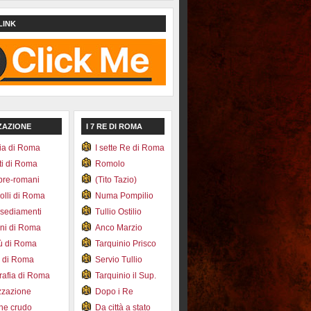
LINK
ZAZIONE
I 7 RE DI ROMA
ia di Roma
I sette Re di Roma
ti di Roma
Romolo
pre-romani
(Tito Tazio)
colli di Roma
Numa Pompilio
nsediamenti
Tullio Ostilio
ini di Roma
Anco Marzio
bù di Roma
Tarquinio Prisco
e di Roma
Servio Tullio
afia di Roma
Tarquinio il Sup.
zzazione
Dopo i Re
one crudo
Da città a stato