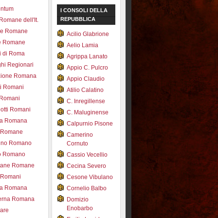
entum
I CONSOLI DELLA
REPUBBLICA
 Romane dell'It.
ce Romane
Acilio Glabrione
e Romane
Aelio Lamia
i di Roma
Agrippa Lanato
hi Regionari
Appio C. Pulcro
azione Romana
Appio Claudio
ti Romani
Atilio Calatino
 Romani
C. Inregillense
otti Romani
C. Maluginense
ica Romana
Calpurnio Pisone
e Romane
Camerino
rdino Romano
Cornuto
zo Romano
Cassio Vecellio
tane Romane
Cecina Severo
i Romani
Cesone Vibulano
ea Romana
Cornelio Balbo
erna Romana
Domizio
Enobarbo
nare