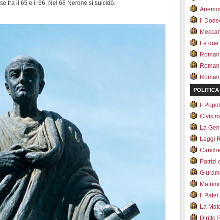
 fra il 65 e il 66. Nel 68 Nerone si suicidò.
Anemo
Il Dod
Meccan.
Le due
Romani 
Romani
Romani 
POLITICA
Il Pop
Civis 
La Ge
Leggi 
Carich
Patrizi 
Giuram
Matrim
Il Pater
La Mate
Diritto