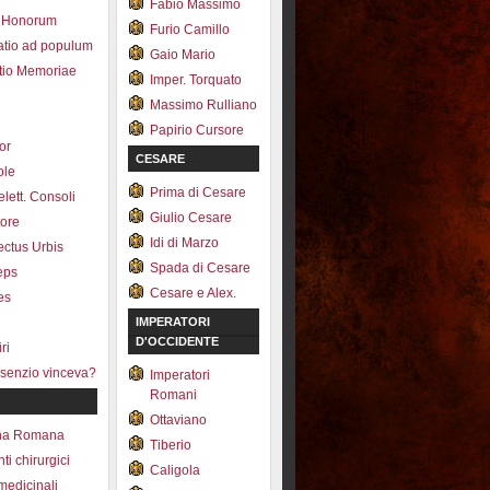
Fabio Massimo
 Honorum
Furio Camillo
atio ad populum
Gaio Mario
io Memoriae
Imper. Torquato
Massimo Rulliano
Papirio Cursore
tor
CESARE
ole
Prima di Cesare
lett. Consoli
Giulio Cesare
tore
Idi di Marzo
fectus Urbis
Spada di Cesare
ceps
Cesare e Alex.
es
IMPERATORI
D'OCCIDENTE
ri
senzio vinceva?
Imperatori
Romani
Ottaviano
na Romana
Tiberio
ti chirurgici
Caligola
medicinali