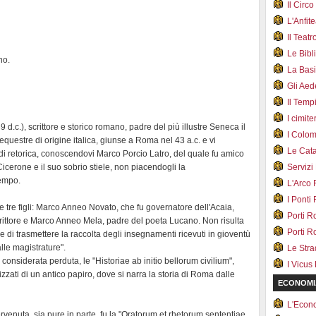
Il Cir
L'Anfit
Il Teat
Le Bib
no.
La Bas
Gli Ae
Il Tem
I cimite
d.c.), scrittore e storico romano, padre del più illustre Seneca il
I Colo
equestre di origine italica, giunse a Roma nel 43 a.c. e vi
Le Cat
e di retorica, conoscendovi Marco Porcio Latro, del quale fu amico
a Cicerone e il suo sobrio stiele, non piacendogli la
Servizi
tempo.
L'Arco
I Ponti
 tre figli: Marco Anneo Novato, che fu governatore dell'Acaia,
Porti R
rittore e Marco Anneo Mela, padre del poeta Lucano. Non risulta
Porti R
 di trasmettere la raccolta degli insegnamenti ricevuti in gioventù
 alle magistrature".
Le Str
onsiderata perduta, le "Historiae ab initio bellorum civilium",
I Vicus
zati di un antico papiro, dove si narra la storia di Roma dalle
ECONOMI
L'Econ
rvenuta, sia pure in parte, fu la "Oratorum et rhetorum sententiae,