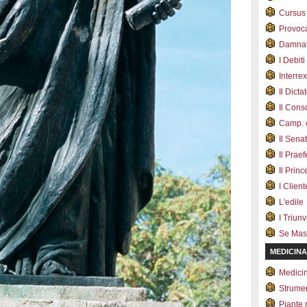
Cursus
Provoc
Damnat
I Debiti
Interrex
Il Dicta
Il Cons
Camp. e
Il Sena
Il Prae
Il Prin
I Client
L'edile
I Triunvi
Se Mas
MEDICINA
Medici
Strumen
Piante 