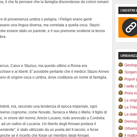
a, il che fa pensare che la famiglia discendesse da coloni romani
I NOSTRI 
e di provenienza umbra o peligna. I Peligni erano genti
rlavano una lingua diversa, ma correlata a quella osca. Stazio
be essere stato un parente, e il suo prenome sostiene la teoria
bra.
URBANIZ
Geolog
arcus, Caius e Stazius, ma questo ultimo a Roma era
chiavi e ai liberti. E' possibile pertanto che il medico Stazio Anneo
Sorgen
sero di origine osca o umbra, dove costituiva un nome di famiglia.
Popoli 
I sette 
Primi i
Le orig
istinti, ma, secondo una tendenza di epoca imperiale, ogni
Le Tri
verso cognome, come Novato, Seneca e Mela o Mella. Il figlio di
Le dat
, in onore del nonno, Anicio Lucano, noto avvocato a Cordoba.
Demogr
ad un nativo di Lucania. Un liberto degli Annaei portava il
Urbani
dente", è stato utilizzato da un poeta del II secolo, e forse
 anche se è incerto che fosse un membro degli Annaei.
Il matt