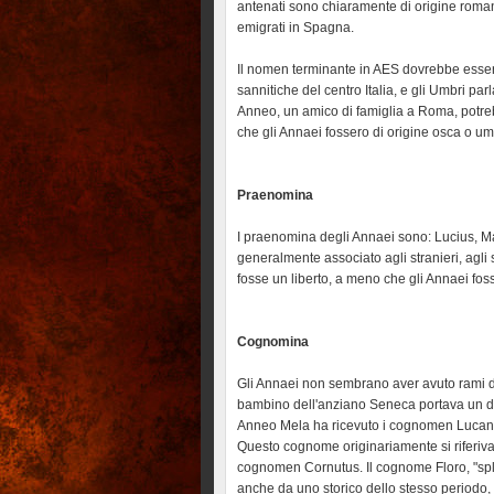
antenati sono chiaramente di origine roman
emigrati in Spagna.
Il nomen terminante in AES dovrebbe esser
sannitiche del centro Italia, e gli Umbri pa
Anneo, un amico di famiglia a Roma, potreb
che gli Annaei fossero di origine osca o um
Praenomina
I praenomina degli Annaei sono: Lucius, M
generalmente associato agli stranieri, agli s
fosse un liberto, a meno che gli Annaei fos
Cognomina
Gli Annaei non sembrano aver avuto rami d
bambino dell'anziano Seneca portava un di
Anneo Mela ha ricevuto i cognomen Lucano
Questo cognome originariamente si riferiva 
cognomen Cornutus. Il cognome Floro, "splen
anche da uno storico dello stesso periodo,