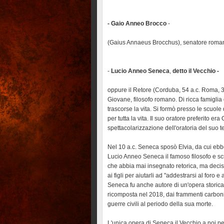
- Gaio Anneo Brocco
-
(Gaius Annaeus Brocchus), senatore roma
-
Lucio Anneo Seneca
,
detto il Vecchio -
oppure il Retore (Corduba, 54 a.c. Roma, 39 
Giovane, filosofo romano. Di ricca famiglia 
trascorse la vita. Si formò presso le scuol
per tutta la vita. Il suo oratore preferito er
spettacolarizzazione dell'oratoria del suo 
Nel 10 a.c. Seneca sposò Elvia, da cui ebbe
Lucio Anneo Seneca il famoso filosofo e sc
che abbia mai insegnato retorica, ma decise
ai figli per aiutarli ad "addestrarsi al foro e
Seneca fu anche autore di un'opera storica c
ricomposta nel 2018, dai frammenti carboniz
guerre civili al periodo della sua morte.
L'unica opera di Seneca il Vecchio a noi pe