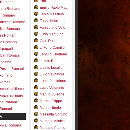
Emilio Lepido
co Romano
Emilio Paolo Mac.
eatro Romano
Fabio Massimo E.
ro Romano
Fulvio Nobiliore
lioteche Romane
Funisulano Vett.
ilica Romana
Furio Medulino
des Romani
Gaio Duilio
pio Romano
L. Furio Camillo
ri pagani
Lentulo Clodiano
mbari Romani
Licinio Bruto
acombe
Licinio Lucullo
 Postali Romani
Livio Salinatore
 Romano
Lucio Placidiano
 Romani
Lucio Volumnio
omani sul fiume
Manlio Vulsone
omani sul mare
Marcio Filippo
ade Romane
Menio Nipote
 Romani
Messalla Corvino
A
Mummio Acaico
omia Romana
Munazio Planco