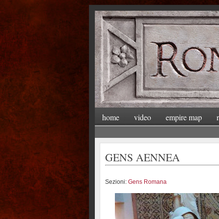
home
video
empire map
GENS AENNEA
Sezioni:
Gens Romana