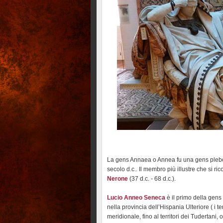
La gens Annaea o Annea fu una gens plebea
secolo d.c.. Il membro più illustre che si r
Nerone
(37 d.c. - 68 d.c.).
Lucio Anneo Seneca
è il primo della gens
nella provincia dell’Hispania Ulteriore ( i te
meridionale, fino al territori dei Tudertani, o