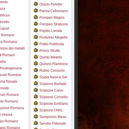
mento
Orazio Pulvillo
tura
Pansa Cetroniano
blicus
Pompeo Magno
uratio
Pompeo Strabone
Export
Popilio Lenate
e Romane
Postumio Megello
ca Romana
Potito Publicola
ione dei metalli
Prisco Strutto
ti Romani
Quinto Metello
afia
Quinzio Flaminino
Peutingeriana
Rutilio Censorio
navali Romane
Scipio Nasica Ser.
eria Navale
Scipione Barbato
trovate
Scipione Calvo
nari Romani
Scipione Cornelio
beto Romano
Scipione Emiliano
azione Romana
Scipione l'Afric.
di misura
Sempronio Bleso
ogio Romano
Servilio Fidenate
ario Romano