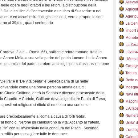
Alleva
nelle opere degli oratori e dei retori, la distribuzione della
Agricol
ne". Dei dieci libri di Controversiæ e un libro di Suasoriæ: a noi
Ager pu
oriæ ed alcuni estratti degli altri scritti, vere e proprie lezioni
orno al 39 d.c., quasi centenario.
La Cent
Import 
Monet
La Zec
Lavoraz
rdova, 3 a.c. – Roma, 66), politico e retore romano, fratello
o Anneo Mela, a sua volta padre del poeta Lucano. Lucio Anneo
I Merca
e: un amico del padre, e retore anch'egli, per cui assunse il nome
Cartogr
Tabula 
Rotte 
"De ira" e il "De vita beata" e Seneca parla di lui nelle
escrivendolo come una brava persona amata da tutti.
Ingegn
tore Giunio Gallione, entrò in Senato e divenne proconsole della
Navi ri
tto Claudio. A Corinto, Gallione dovette giudicare Paolo di Tarso,
Macchi
 questioni religiose si rifiutò di emettere una sentenza.
L'Alfa
Numer
are precipitosamente a Roma a causa di forti febbri.
al trono di Nerone gli cambiarono la vita. Accanto al fratello,
Unita' 
 finì con lui invischiato nella congiura dei Pisoni. Secondo
L'orol
 editto per raccogliere tutte le denunce.
Calend