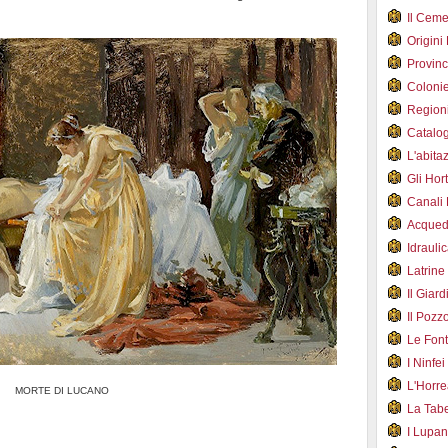
Il Cem
Origini
Provin
Coloni
Region
Catalog
L'abit
Gli Hor
Canali
Acqued
Idraul
Latrin
Il Gia
Il Poz
Le Fon
I Ninfe
L'Horr
MORTE DI LUCANO
La Tab
I Lupa