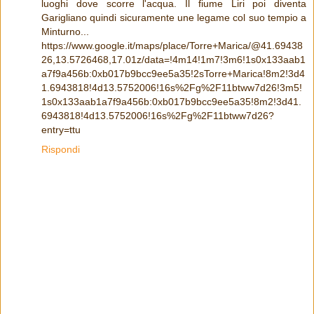
luoghi dove scorre l'acqua. Il fiume Liri poi diventa
Garigliano quindi sicuramente une legame col suo tempio a
Minturno...
https://www.google.it/maps/place/Torre+Marica/@41.69438
26,13.5726468,17.01z/data=!4m14!1m7!3m6!1s0x133aab1
a7f9a456b:0xb017b9bcc9ee5a35!2sTorre+Marica!8m2!3d4
1.6943818!4d13.5752006!16s%2Fg%2F11btww7d26!3m5!
1s0x133aab1a7f9a456b:0xb017b9bcc9ee5a35!8m2!3d41.
6943818!4d13.5752006!16s%2Fg%2F11btww7d26?
entry=ttu
Rispondi