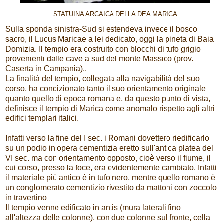
STATUINA ARCAICA DELLA DEA MARICA
Sulla sponda sinistra-Sud si estendeva invece il bosco
sacro, il Lucus Maricae a lei dedicato, oggi la pineta di Baia
Domizia. Il tempio era costruito con blocchi di tufo grigio
provenienti dalle cave a sud del monte Massico (prov.
Caserta in Campania)..
La finalità del tempio, collegata alla navigabilità del suo
corso, ha condizionato tanto il suo orientamento originale
quanto quello di epoca romana e, da questo punto di vista,
definisce il tempio di Marìca come anomalo rispetto agli altri
edifici templari italici.
Infatti verso la fine del I sec. i Romani dovettero riedificarlo
su un podio in opera cementizia eretto sull'antica platea del
VI sec. ma con orientamento opposto, cioè verso il fiume, il
cui corso, presso la foce, era evidentemente cambiato. Infatti
il materiale più antico è in tufo nero, mentre quello romano è
un conglomerato cementizio rivestito da mattoni con zoccolo
in travertino
.
Il tempio venne edificato in antis (mura laterali fino
all'altezza delle colonne), con due colonne sul fronte, cella