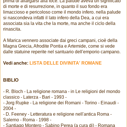
prima di allargarsi alla foce. La palude aveva un significato
di morte e di resurrezione, in quanto il suo fondo era
limaccioso e pericoloso come il mondo infero. nella palude
si nascondeva infatti il lato infero della Dea, a cui era
associata sia la vita che la morte, ma anche il ciclo della
rinascita.
A Marica vennero associate dai greci campani, cioè della
Magna Grecia, Afrodite Pontia e Artemide, come si vede
dalle statuine reperite nel santuario dell'emporio campano.
Vedi anche:
LISTA DELLE DIVINITA' ROMANE
BIBLIO
- R. Bloch - La religione romana - in Le religioni del mondo
classico - Laterza - Bari - 1993 -
- Jorg Rupke - La religione dei Romani - Torino - Einaudi -
2004 -
- D. Feeney - Letteratura e religione nell'antica Roma -
Salerno - Roma - 1998 -
- Santiago Montero - Sabino Perea (a cura di) - Romana