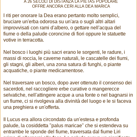
A 26 SECOLI DI DISTANZA LA PIETAS POPOLARE
OFFRE ANCORA CERI ALLA DEA MARICA
I riti per onorare la Dea erano pertanto molto semplici,
bruciare un'erba odorosa su un'ara o sugli altri altari
improvvisati con rami d'albero, o gettare nell'acqua del
fiume o della palude coroncine di fiori oppure le statuette
votive in terracotta.
Nel bosco i luoghi più sacri erano le sorgenti, le radure, i
massi di roccia, le caverne naturali, le cascatelle dei fiumi,
gli stagni, gli alberi, una zona satura di funghi, o piante
acquatiche, o piante medicamentose.
Nel traversare un bosco, dopo aver ottenuto il consenso dei
sacerdoti, nel raccogliere erbe curative o mangerecce
selvatiche, nell'attingere acque a una fonte o nel bagnarsi in
un fiume, ci si rivolgeva alla divinità del luogo e le si faceva
una preghiera e un'offerta.
Il Lucus era allora circondato da un'estesa e profonda
palude, la cosiddetta "palus maricae" che si estendeva su
entrambe le sponde del fiume, traversata dal fiume Liri