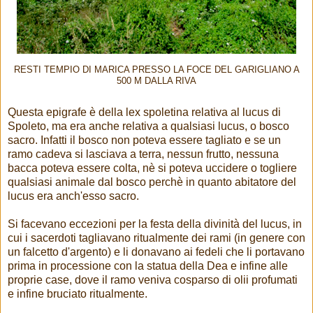
RESTI TEMPIO DI MARICA PRESSO LA FOCE DEL GARIGLIANO A
500 M DALLA RIVA
Questa epigrafe è della lex spoletina relativa al lucus di
Spoleto, ma era anche relativa a qualsiasi lucus, o bosco
sacro. Infatti il bosco non poteva essere tagliato e se un
ramo cadeva si lasciava a terra, nessun frutto, nessuna
bacca poteva essere colta, nè si poteva uccidere o togliere
qualsiasi animale dal bosco perchè in quanto abitatore del
lucus era anch'esso sacro.
Si facevano eccezioni per la festa della divinità del lucus, in
cui i sacerdoti tagliavano ritualmente dei rami (in genere con
un falcetto d'argento) e li donavano ai fedeli che li portavano
prima in processione con la statua della Dea e infine alle
proprie case, dove il ramo veniva cosparso di olii profumati
e infine bruciato ritualmente.