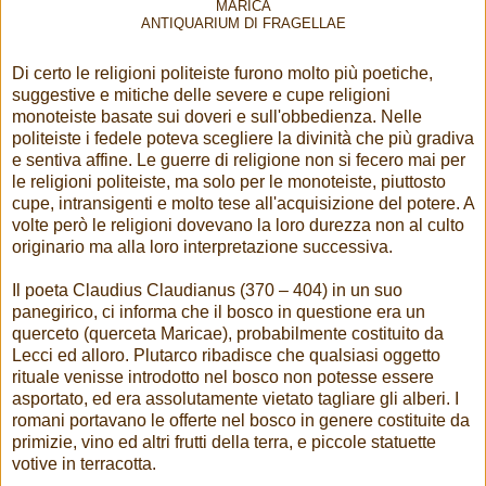
MARICA
ANTIQUARIUM DI FRAGELLAE
Di certo le religioni politeiste furono molto più poetiche,
suggestive e mitiche delle severe e cupe religioni
monoteiste basate sui doveri e sull'obbedienza. Nelle
politeiste i fedele poteva scegliere la divinità che più gradiva
e sentiva affine. Le guerre di religione non si fecero mai per
le religioni politeiste, ma solo per le monoteiste, piuttosto
cupe, intransigenti e molto tese all'acquisizione del potere. A
volte però le religioni dovevano la loro durezza non al culto
originario ma alla loro interpretazione successiva.
Il poeta Claudius Claudianus (370 – 404) in un suo
panegirico, ci informa che il bosco in questione era un
querceto (querceta Maricae), probabilmente costituito da
Lecci ed alloro. Plutarco ribadisce che qualsiasi oggetto
rituale venisse introdotto nel bosco non potesse essere
asportato, ed era assolutamente vietato tagliare gli alberi. I
romani portavano le offerte nel bosco in genere costituite da
primizie, vino ed altri frutti della terra, e piccole statuette
votive in terracotta.