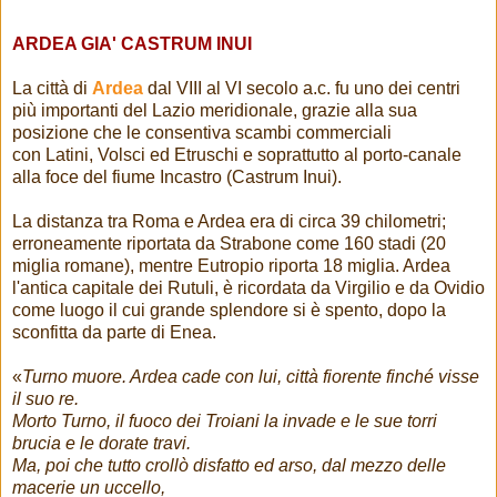
ARDEA GIA' CASTRUM INUI
La città di
Ardea
dal VIII al VI secolo a.c. fu uno dei centri
più importanti del Lazio meridionale, grazie alla sua
posizione che le consentiva scambi commerciali
con Latini, Volsci ed Etruschi e soprattutto al porto-canale
alla foce del fiume Incastro (Castrum Inui).
La distanza tra Roma e Ardea era di circa 39 chilometri;
erroneamente riportata da Strabone come 160 stadi (20
miglia romane), mentre Eutropio riporta 18 miglia. Ardea
l'antica capitale dei Rutuli, è ricordata da Virgilio e da Ovidio
come luogo il cui grande splendore si è spento, dopo la
sconfitta da parte di Enea.
«
Turno muore. Ardea cade con lui, città fiorente finché visse
il suo re.
Morto Turno, il fuoco dei Troiani la invade e le sue torri
brucia e le dorate travi.
Ma, poi che tutto crollò disfatto ed arso, dal mezzo delle
macerie un uccello,