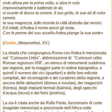
visto allora per la prima volta, si alza in volo
improvvisamente e battendo le ali,
si scuote di dosso la cenere. Il suo grido, le sue ali di color
cenere,
la sua magrezza, tutto ricorda la città distrutta dai nemici.
Ed infatti, d'Ardea il nome ancor gli resta.
Con le penne del suo uccello Ardea piange la sua sorte
»
(
Ovidio
, Metamorfosi, XV.)
La strada che congiungeva Roma con Ardea è menzionata
nel "Curiosum Urbis", abbreviazione di "Curiosum urbis
Romae regionum XIIII", un elenco di monumenti suddiviso
per regione, per la maggior parte in ordine topografico, e
quindi il numero dei vici (quartieri) e delle loro edicole
compitali, dei vicomagistri e dei curatores della regione, e
ancora delle abitazioni (domus e insulae), dei magazzini
(horrea), degli impianti termali (balnea), degli specchi
d'acqua (lacus) e dei forni (pistrina).
La via è citata anche da Rufio Festo, funzionario di corte
(magister memoriae) e proconsole dell'Africa sotto