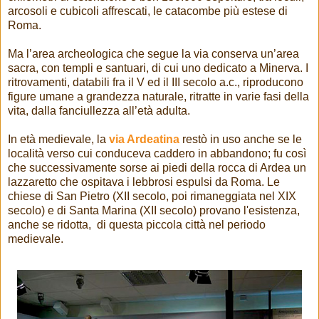
arcosoli e cubicoli affrescati, le catacombe più estese di
Roma.
Ma l’area archeologica che segue la via conserva un’area
sacra, con templi e santuari, di cui uno dedicato a Minerva. I
ritrovamenti, databili fra il V ed il III secolo a.c., riproducono
figure umane a grandezza naturale, ritratte in varie fasi della
vita, dalla fanciullezza all’età adulta.
In età medievale, la
via Ardeatina
restò in uso anche se le
località verso cui conduceva caddero in abbandono; fu così
che successivamente sorse ai piedi della rocca di Ardea un
lazzaretto che ospitava i lebbrosi espulsi da Roma. Le
chiese di San Pietro (XII secolo, poi rimaneggiata nel XIX
secolo) e di Santa Marina (XII secolo) provano l'esistenza,
anche se ridotta, di questa piccola città nel periodo
medievale.