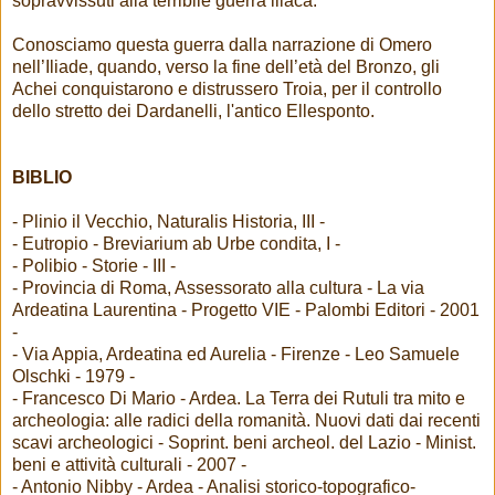
sopravvissuti alla terribile guerra iliaca.
Conosciamo questa guerra dalla narrazione di Omero
nell’Iliade, quando, verso la fine dell’età del Bronzo, gli
Achei conquistarono e distrussero Troia, per il controllo
dello stretto dei Dardanelli, l'antico Ellesponto.
BIBLIO
- Plinio il Vecchio, Naturalis Historia, III -
- Eutropio - Breviarium ab Urbe condita, I -
- Polibio - Storie - III -
- Provincia di Roma, Assessorato alla cultura - La via
Ardeatina Laurentina - Progetto VIE - Palombi Editori - 2001
-
- Via Appia, Ardeatina ed Aurelia - Firenze - Leo Samuele
Olschki - 1979 -
- Francesco Di Mario - Ardea. La Terra dei Rutuli tra mito e
archeologia: alle radici della romanità. Nuovi dati dai recenti
scavi archeologici - Soprint. beni archeol. del Lazio - Minist.
beni e attività culturali - 2007 -
- Antonio Nibby - Ardea - Analisi storico-topografico-