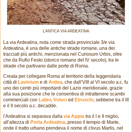
L'ANTICA VIA ARDEATINA
La via Ardeatina, nota come strada provinciale 3/e via
Ardeatina, è una delle antiche strade romane, una dei
tracciati più antichi, menzionata nel Curiosum Urbis, oltre
che da Rufio Festo (storico romano del IV secolo), tra le
strade che partivano dalle porte di Roma.
Creata per collegare Roma al territorio della leggendaria
città di
Lavinium
e di
Ardea
, che dall’VIII al VI secolo a.c. fu
uno dei centri più importanti del Lazio meridionale, grazie
alla sua posizione che le consentiva di intrattenere scambi
commerciali con
Latini
,
Volsci
ed
Etruschi
, sebbene tra il III
e il II secolo a.c. decadde.
l'Ardeatina si separava dalla
via Appia
tra il I e II miglio,
all'altezza di
Porta Ardeatina
, presso il tempio di Marte,
onde il tratto urbano prendeva il nome di clivus Martis, nel