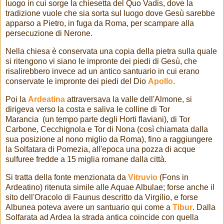
luogo in cui sorge la chiesetta del Quo Vadis, dove la
tradizione vuole che sia sorta sul luogo dove Gesù sarebbe
apparso a Pietro, in fuga da Roma, per scampare alla
persecuzione di Nerone.
Nella chiesa è conservata una copia della pietra sulla quale
si ritengono vi siano le impronte dei piedi di Gesù, che
risalirebbero invece ad un antico santuario in cui erano
conservate le impronte dei piedi del Dio
Apollo
.
Poi la
Ardeatina
attraversava la valle dell'Almone, si
dirigeva verso la costa e saliva le colline di Tor
Marancia (un tempo parte degli Horti flaviani), di Tor
Carbone, Cecchignola e Tor di Nona (così chiamata dalla
sua posizione al nono miglio da Roma), fino a raggiungere
la Solfatara di Pomezia, all'epoca una pozza di acque
sulfuree fredde a 15 miglia romane dalla città.
Si tratta della fonte menzionata da
Vitruvio
(Fons in
Ardeatino) ritenuta simile alle Aquae Albulae; forse anche il
sito dell'Oracolo di Faunus descritto da Virgilio, e forse
Albunea poteva avere un santuario qui come a
Tibur
. Dalla
Solfarata ad Ardea la strada antica coincide con quella