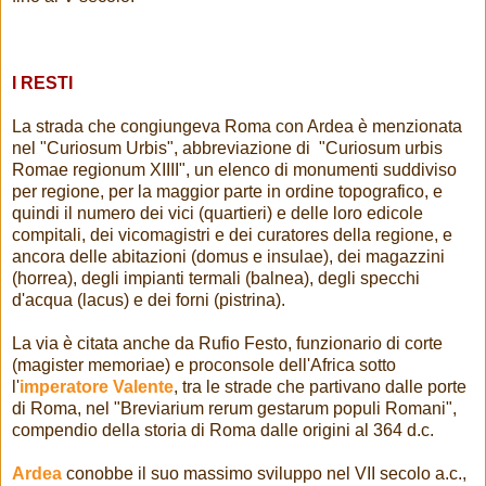
I RESTI
La strada che congiungeva Roma con Ardea è menzionata
nel "Curiosum Urbis", abbreviazione di "Curiosum urbis
Romae regionum XIIII", un elenco di monumenti suddiviso
per regione, per la maggior parte in ordine topografico, e
quindi il numero dei vici (quartieri) e delle loro edicole
compitali, dei vicomagistri e dei curatores della regione, e
ancora delle abitazioni (domus e insulae), dei magazzini
(horrea), degli impianti termali (balnea), degli specchi
d'acqua (lacus) e dei forni (pistrina).
La via è citata anche da Rufio Festo, funzionario di corte
(magister memoriae) e proconsole dell'Africa sotto
l'
imperatore Valente
, tra le strade che partivano dalle porte
di Roma, nel "Breviarium rerum gestarum populi Romani",
compendio della storia di Roma dalle origini al 364 d.c.
Ardea
conobbe il suo massimo sviluppo nel VII secolo a.c.,