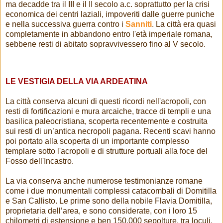
ma decadde tra il III e il II secolo a.c. soprattutto per la crisi
economica dei centri laziali, impoveriti dalle guerre puniche
e nella successiva guerra contro i
Sanniti
. La città era quasi
completamente in abbandono entro l'età imperiale romana,
sebbene resti di abitato sopravvivessero fino al V secolo.
LE VESTIGIA DELLA VIA ARDEATINA
La città conserva alcuni di questi ricordi nell'acropoli, con
resti di fortificazioni e mura arcaiche, tracce di templi e una
basilica paleocristiana, scoperta recentemente e costruita
sui resti di un’antica necropoli pagana. Recenti scavi hanno
poi portato alla scoperta di un importante complesso
templare sotto l'acropoli e di strutture portuali alla foce del
Fosso dell'Incastro.
La via conserva anche numerose testimonianze romane
come i due monumentali complessi catacombali di Domitilla
e San Callisto. Le prime sono della nobile Flavia Domitilla,
proprietaria dell’area, e sono considerate, con i loro 15
chilometri di estensione e ben 150.000 sepolture, tra loculi,