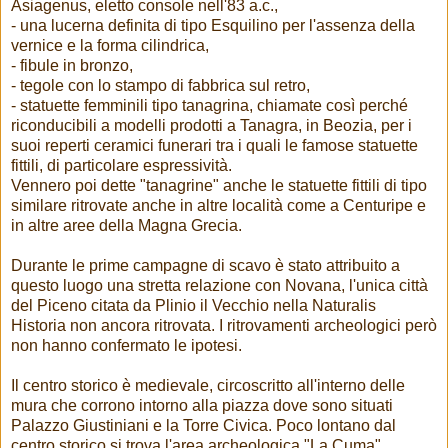
Asiagenus, eletto console nell'83 a.c.,
- una lucerna definita di tipo Esquilino per l'assenza della
vernice e la forma cilindrica,
- fibule in bronzo,
- tegole con lo stampo di fabbrica sul retro,
- statuette femminili tipo tanagrina, chiamate così perché
riconducibili a modelli prodotti a Tanagra, in Beozia, per i
suoi reperti ceramici funerari tra i quali le famose statuette
fittili, di particolare espressività.
Vennero poi dette "tanagrine" anche le statuette fittili di tipo
similare ritrovate anche in altre località come a Centuripe e
in altre aree della Magna Grecia.
Durante le prime campagne di scavo è stato attribuito a
questo luogo una stretta relazione con Novana, l'unica città
del Piceno citata da Plinio il Vecchio nella Naturalis
Historia non ancora ritrovata. I ritrovamenti archeologici però
non hanno confermato le ipotesi.
Il centro storico è medievale, circoscritto all'interno delle
mura che corrono intorno alla piazza dove sono situati
Palazzo Giustiniani e la Torre Civica. Poco lontano dal
centro storico si trova l'area archeologica "La Cuma".