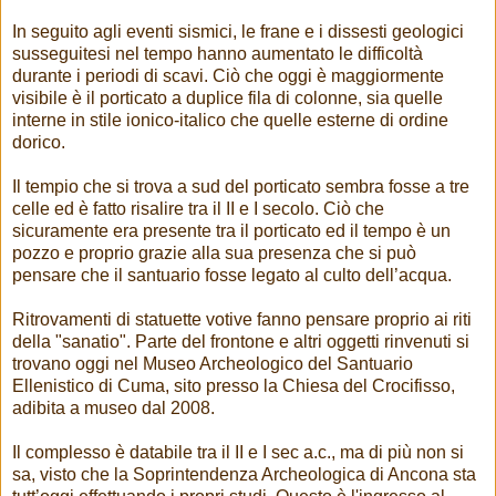
In seguito agli eventi sismici, le frane e i dissesti geologici
susseguitesi nel tempo hanno aumentato le difficoltà
durante i periodi di scavi. Ciò che oggi è maggiormente
visibile è il porticato a duplice fila di colonne, sia quelle
interne in stile ionico-italico che quelle esterne di ordine
dorico.
Il tempio che si trova a sud del porticato sembra fosse a tre
celle ed è fatto risalire tra il II e I secolo. Ciò che
sicuramente era presente tra il porticato ed il tempo è un
pozzo e proprio grazie alla sua presenza che si può
pensare che il santuario fosse legato al culto dell’acqua.
Ritrovamenti di statuette votive fanno pensare proprio ai riti
della "sanatio". Parte del frontone e altri oggetti rinvenuti si
trovano oggi nel Museo Archeologico del Santuario
Ellenistico di Cuma, sito presso la Chiesa del Crocifisso,
adibita a museo dal 2008.
Il complesso è databile tra il II e I sec a.c., ma di più non si
sa, visto che la Soprintendenza Archeologica di Ancona sta