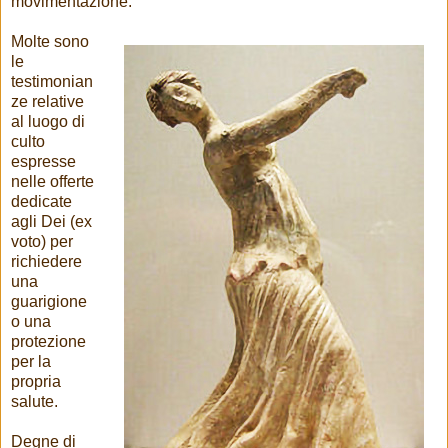
movimentazione.
Molte sono
le
testimonian
ze relative
al luogo di
culto
espresse
nelle offerte
dedicate
agli Dei (ex
voto) per
richiedere
una
guarigione
o una
protezione
per la
propria
salute.
Degne di