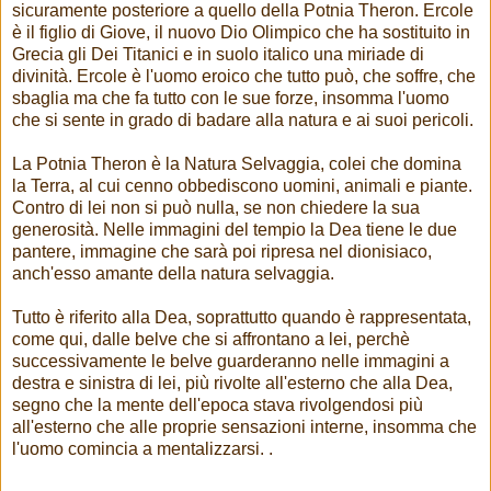
sicuramente posteriore a quello della Potnia Theron. Ercole
è il figlio di Giove, il nuovo Dio Olimpico che ha sostituito in
Grecia gli Dei Titanici e in suolo italico una miriade di
divinità. Ercole è l'uomo eroico che tutto può, che soffre, che
sbaglia ma che fa tutto con le sue forze, insomma l'uomo
che si sente in grado di badare alla natura e ai suoi pericoli.
La Potnia Theron è la Natura Selvaggia, colei che domina
la Terra, al cui cenno obbediscono uomini, animali e piante.
Contro di lei non si può nulla, se non chiedere la sua
generosità. Nelle immagini del tempio la Dea tiene le due
pantere, immagine che sarà poi ripresa nel dionisiaco,
anch'esso amante della natura selvaggia.
Tutto è riferito alla Dea, soprattutto quando è rappresentata,
come qui, dalle belve che si affrontano a lei, perchè
successivamente le belve guarderanno nelle immagini a
destra e sinistra di lei, più rivolte all'esterno che alla Dea,
segno che la mente dell'epoca stava rivolgendosi più
all'esterno che alle proprie sensazioni interne, insomma che
l'uomo comincia a mentalizzarsi. .