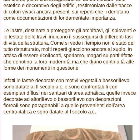
estetico e decorativo degli edifici, testimoniato dalle tracce
di colori vivaci ancora presenti sui reperti che li denotano
come documentazioni di fondamentale importanza.
Le lastre, destinate a proteggere gli architravi, gli spioventi e
le testate delle travi, indicano il susseguirsi di differenti fasi
di vita della struttura. Come si vede il tempio non è stato del
tutto ristrutturato, molti reperti giacciono ancora al suolo, in
attesa di essere ricollocati, speriamo, magari su parti rifatte
che denotino la loro modernità ma che diano continuità alle
forme dei monumenti in questione.
Infatti le lastre decorate con motivi vegetali a bassorilievo
sono datate al II secolo a.c. e sono confrontabili con
esemplari diffusi nei santuari di area adriatica, quelle invece
decorate ad altorilievo o bassorilievo con decorazioni
floreali sono paragonabili a quelle provenienti dall'area
centro-italica e sono datate al I secolo a.c.