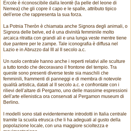
Ercole è riconoscibile dalla leontè (la pelle del leone di
Nemea) che gli copre il capo e le spalle, attributo tipico
dell'eroe che rappresenta la sua forza.
La Potnia Theròn è chiamata anche Signora degli animali, o
Signora delle belve, ed è una divinità femminile molto
arcaica ritratta con grandi ali e una lunga veste mentre tiene
due pantere per le zampe. Tale iconografia è diffusa nel
Lazio e in Abruzzo dal III al II secolo a.c.
Un ruolo centrale hanno anche i reperti relativi alle sculture
a tutto tondo che decoravano il frontone del tempio. Tra
queste sono presenti diverse teste sia maschili che
femminili, frammenti di panneggi e di membra di notevole
qualità artistica, datati al II secolo a.c. e confrontate con i
rilievi dell'altare di Pergamo, uno delle massime espressioni
dell'arte ellenistica ora conservati al Pergamon museum di
Berlino.
I modelli sono stati evidentemente introdotti in Italia centrale
tramite la scuola etrusca che li ha adeguati al gusto della
popolazione locale, con una maggiore scioltezza e