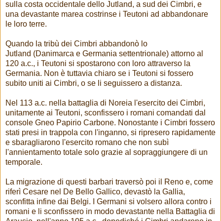
sulla costa occidentale dello Jutland, a sud dei Cimbri, e
una devastante marea costrinse i Teutoni ad abbandonare
le loro terre.
Quando la tribù dei Cimbri abbandonò lo
Jutland (Danimarca e Germania settentrionale) attorno al
120 a.c., i Teutoni si spostarono con loro attraverso la
Germania. Non è tuttavia chiaro se i Teutoni si fossero
subito uniti ai Cimbri, o se li seguissero a distanza.
Nel 113 a.c. nella battaglia di Noreia l'esercito dei Cimbri,
unitamente ai Teutoni, sconfissero i romani comandati dal
console Gneo Papirio Carbone. Nonostante i Cimbri fossero
stati presi in trappola con l'inganno, si ripresero rapidamente
e sbaragliarono l'esercito romano che non subì
l'annientamento totale solo grazie al sopraggiungere di un
temporale.
La migrazione di questi barbari traversò poi il Reno e, come
riferì Cesare nel De Bello Gallico, devastò la Gallia,
sconfitta infine dai Belgi. I Germani si volsero allora contro i
romani e li sconfissero in modo devastante nella Battaglia di