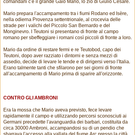
comandarli c'è il grande Gaio Mario, lo zio di Giulio Cesare.
Mario prepara l'accampamento tra i fiumi Rodano ed Isère,
nella odierna Provenza settentrionale, al crocevia delle
strade per i valichi del Piccolo San Bernardo e del
Monginevro. I Teutoni si presentano di fronte al campo
romano per sbeffeggiare i romani così piccoli di fronte a loro.
Mario da ordine di restare fermi e re Teutobod, capo dei
Teutoni, dopo aver razziato i dintorni e senza mezzi di
assedio, decide di levare le tende e di dirigersi verso l'Italia.
Erano talmente tanti che sfilarono per sei giorni di fronte
all'accampamento di Mario prima di sparire all'orizzonte.
CONTRO GLI AMBRONI
Era la mossa che Mario aveva previsto, fece levare
rapidamente il campo e utilizzando percorsi sconosciuti ai
Germani precedette l'avanguardia dei barbari, costituita da
circa 30000 Ambroni, accampandosi su di un pendio che
sbarrava l'accesso alla vallata del fiume Arc presso la città