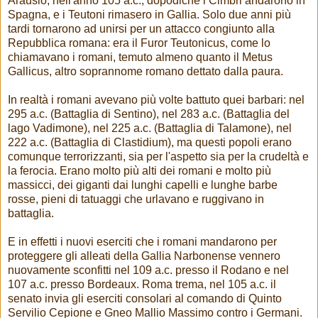
Arausio, nell'anno 105 a.c., dopodiché i Cimbri andarono in
Spagna, e i Teutoni rimasero in Gallia. Solo due anni più
tardi tornarono ad unirsi per un attacco congiunto alla
Repubblica romana: era il Furor Teutonicus, come lo
chiamavano i romani, temuto almeno quanto il Metus
Gallicus, altro soprannome romano dettato dalla paura.
In realtà i romani avevano più volte battuto quei barbari: nel
295 a.c. (Battaglia di Sentino), nel 283 a.c. (Battaglia del
lago Vadimone), nel 225 a.c. (Battaglia di Talamone), nel
222 a.c. (Battaglia di Clastidium), ma questi popoli erano
comunque terrorizzanti, sia per l'aspetto sia per la crudeltà e
la ferocia. Erano molto più alti dei romani e molto più
massicci, dei giganti dai lunghi capelli e lunghe barbe
rosse, pieni di tatuaggi che urlavano e ruggivano in
battaglia.
E in effetti i nuovi eserciti che i romani mandarono per
proteggere gli alleati della Gallia Narbonense vennero
nuovamente sconfitti nel 109 a.c. presso il Rodano e nel
107 a.c. presso Bordeaux. Roma trema, nel 105 a.c. il
senato invia gli eserciti consolari al comando di Quinto
Servilio Cepione e Gneo Mallio Massimo contro i Germani.