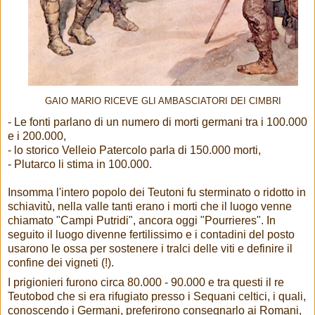
GAIO MARIO RICEVE GLI AMBASCIATORI DEI CIMBRI
- Le fonti parlano di un numero di morti germani tra i 100.000
e i 200.000,
- lo storico Velleio Patercolo parla di 150.000 morti,
- Plutarco li stima in 100.000.
Insomma l'intero popolo dei Teutoni fu sterminato o ridotto in
schiavitù, nella valle tanti erano i morti che il luogo venne
chiamato "Campi Putridi", ancora oggi "Pourrieres". In
seguito il luogo divenne fertilissimo e i contadini del posto
usarono le ossa per sostenere i tralci delle viti e definire il
confine dei vigneti (!).
I prigionieri furono circa 80.000 - 90.000 e tra questi il re
Teutobod che si era rifugiato presso i Sequani celtici, i quali,
conoscendo i Germani, preferirono consegnarlo ai Romani,