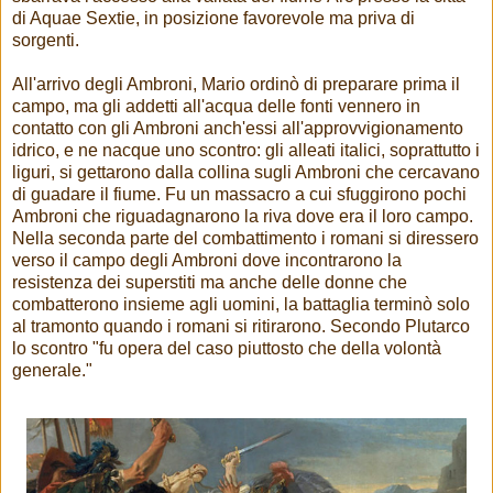
di Aquae Sextie, in posizione favorevole ma priva di
sorgenti.
All'arrivo degli Ambroni, Mario ordinò di preparare prima il
campo, ma gli addetti all'acqua delle fonti vennero in
contatto con gli Ambroni anch'essi all'approvvigionamento
idrico, e ne nacque uno scontro: gli alleati italici, soprattutto i
liguri, si gettarono dalla collina sugli Ambroni che cercavano
di guadare il fiume. Fu un massacro a cui sfuggirono pochi
Ambroni che riguadagnarono la riva dove era il loro campo.
Nella seconda parte del combattimento i romani si diressero
verso il campo degli Ambroni dove incontrarono la
resistenza dei superstiti ma anche delle donne che
combatterono insieme agli uomini, la battaglia terminò solo
al tramonto quando i romani si ritirarono. Secondo Plutarco
lo scontro "fu opera del caso piuttosto che della volontà
generale."