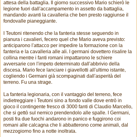
attesa della battaglia. Il giorno successivo Mario schierò le
legione fuori dall'accampamento in assetto da battaglia,
mandando avanti la cavalleria che ben presto raggiunse il
fondovalle pianeggiante.
I Teutoni ritenendo che la fanteria stesse seguendo in
pianura i cavalieri, fecero quel che Mario aveva previsto:
anticiparono l'attacco per impedire la formazione con la
fanteria e la cavalleria alle ali. I germani dovettero risalire la
collina mentre i fanti romani impattarono le schiere
avversarie con l'impeto determinato dall'abbrivio della
discesa. Mario fece lanciare i giavellotti all'ultimo istante,
cogliendo i Germani già scompaginati dall'asperità del
terreno. Fu una strage.
La fanteria legionaria, con il vantaggio del terreno, fece
indietreggiare i Teutoni sino a fondo valle dove entrò in
gioco il contingente fresco di 3000 fanti di Claudio Marcello,
che si gettò sul nemico prendendolo alle spalle. I Germani,
posti fra due fuochi andarono in panico e fuggirono coi
romani alle calcagna che li abbatterono come animali, dal
mezzogiorno fino a notte inoltrata.