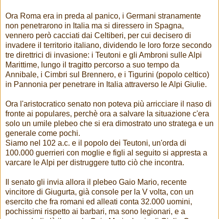
Ora Roma era in preda al panico, i Germani stranamente
non penetrarono in Italia ma si diressero in Spagna,
vennero però cacciati dai Celtiberi, per cui decisero di
invadere il territorio italiano, dividendo le loro forze secondo
tre direttrici di invasione: i Teutoni e gli Ambroni sulle Alpi
Marittime, lungo il tragitto percorso a suo tempo da
Annibale, i Cimbri sul Brennero, e i Tigurini (popolo celtico)
in Pannonia per penetrare in Italia attraverso le Alpi Giulie.
Ora l'aristocratico senato non poteva più arricciare il naso di
fronte ai populares, perchè ora a salvare la situazione c'era
solo un umile plebeo che si era dimostrato uno stratega e un
generale come pochi.
Siamo nel 102 a.c. e il popolo dei Teutoni, un'orda di
100.000 guerrieri con moglie e figli al seguito si appresta a
varcare le Alpi per distruggere tutto ciò che incontra.
Il senato gli invia allora il plebeo Gaio Mario, recente
vincitore di Giugurta, già console per la V volta, con un
esercito che fra romani ed alleati conta 32.000 uomini,
pochissimi rispetto ai barbari, ma sono legionari, e a